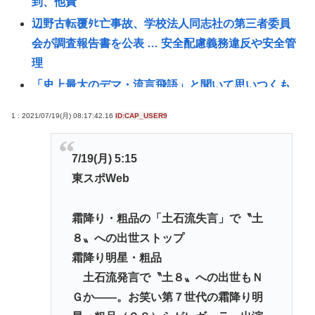
到、他責
辺野古転覆ﾀﾋ亡事故、学校法人同志社の第三者委員
会が調査報告書を公表 … 安全配慮義務違反や安全管
理
「史上最大のデマ・流言飛語」と聞いて思いつくも
のって何？
1 : 2021/07/19(月) 08:17:42.16
ID:CAP_USER9
【国際結婚】24歳ウクライナ人妻、老化批判に反
論！ネット騒然
7/19(月) 5:15
〈満員山手線にベビーカーで炎上〉「折りたたまず
東スポWeb
乗車できる」はずなのに…JR東日本が示した見解
マチアプ女と会ってきたんやが職業詐称して病気も
霜降り・粗品の「土石流失言」で〝土
隠してたんやが
８〟への出世ストップ
【悲報】38歳男性、交際相手と海岸を散歩中に波に
霜降り明星・粗品
さらわれ死亡
土石流発言で〝土８〟への出世もＮ
【最新画像】雛形あきこ(48)、22年ぶり写真集発売！
Ｇか――。お笑い第７世代の霜降り明
お●ぱいは健在だった！