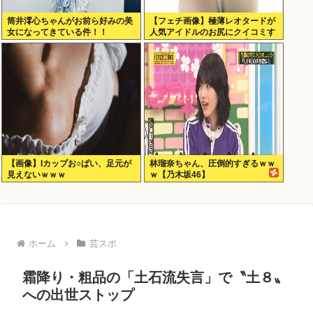
筒井澪心ちゃんがお前ら好みの美
【フェチ画像】極薄レオタードが
女になってきている件！！
人気アイドルのお尻にクイコミす
ぎて危険 透け×尻フェチ【松岡里
英】
【画像】Iカップお○ぱい、足元が
林瑠奈ちゃん、圧倒的すぎるｗｗ
見えないｗｗｗ
ｗ【乃木坂46】
ホーム
芸スポ
霜降り・粗品の「土石流失言」で〝土８〟
への出世ストップ