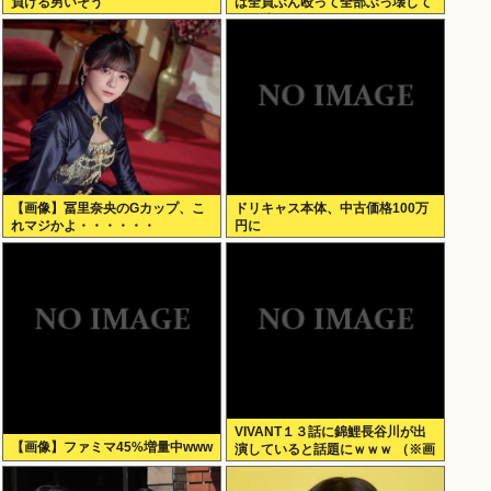
負ける男いそう
は全員ぶん殴って全部ぶっ壊して
から辞めたい」
【画像】冨里奈央のGカップ、こ
ドリキャス本体、中古価格100万
れマジかよ・・・・・・
円に
VIVANT１３話に錦鯉長谷川が出
【画像】ファミマ45%増量中www
演していると話題にｗｗｗ （※画
像あり）