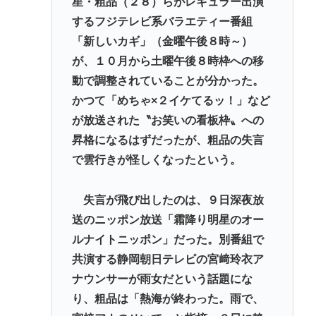
星・粗品（２８）らがレギュラー出演
逆台風発生東から西へ！関東上陸し鳥取島根九州
するフジテレビ系バラエティー番組
へ！温暖化車カスのせいで気象がシッチャカメッチ
「新しいカギ」（金曜午後８時～）
ャカ
が、１０月から土曜午後８時枠への移
動で調整されていることが分かった。
【映画動員ランキング】「映画ちいかわ」動員1位に
かつて「めちゃ×２イケてるッ！」など
返り咲き！「ミニオンズ」「あの星」「ブルーロッ
が放送された〝お笑いの看板枠〟への
ク」もランクイン
昇格になるはずだったが、粗品の失言
【正論】産経「前代未聞の無責任男、石破茂」
で雲行きが怪しくなったという。
トンボとかいうクソキショい虫が市民権を得てる理
由w
失言が飛び出したのは、９日深夜放
中年層が「ちいかわ」にハマる理由www
送のニッポン放送「霜降り明星のオー
ルナイトニッポン」だった。別番組で
Powered by livedoor 相互RSS
共演する静岡朝日テレビの宮﨑玲衣ア
ナウンサーが雨女だという話題にな
り、粗品は「熱海が終わった。雨で、