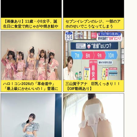
【画像あり】11歳・小5女子、誕
セブンイレブンのレジ、一部のア
生日に食堂で肉じゃがや焼き鮭や
ホのせいでこうなってしまう
玉子焼きなど一品料理をオジサン
みたいに食べる
ハロ！コン2026の「革命道中」
三山賀子アナ 巨乳くっきり！！
「最上級にかわいいの！」普通に
【GIF動画あり】
好評www