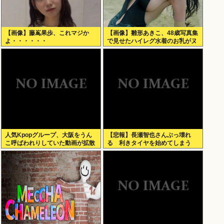
【画像】藤嶌果歩、これマジか
【画像】雛形あきこ、48歳写真集
よ・・・・・・
で見せたハイレグ水着のお乳がヌ
ケる
人気Kpopグループ、大阪をうん
【悲報】長瀬智也さんぶっ壊れ
こ呼ばわれりしていた動画が拡散
る 利きタイヤを始めてしまう
www
www（動画あり）