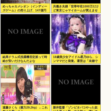
めっちゃカメレオン（インディー
共働き夫婦「世帯年収1000万だけ
ズゲーム）の売り上げ、147億円
ど東京じゃマイホームが買えませ
突破www
ん 」
結局ドラム式洗濯機否定派って時
18歳美少女アイドル星乃ゆら、シ
給が安いだけなんだよな
ンママだと発覚。運営は「未婚で
現在交際している相手もいないの
で大丈夫」と発表
遠藤さくら（握力29.2kg）←これ
新井監督「ゾンビタバコやった奴