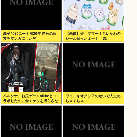
高卒40代ニート歴20年 自分の日
【画像】娘「ママー！ちいかわの
常をマンガにしたぞ
シール貼ったよー！」 親
「！！！！！！」
ペルソナ、お尻ゲームnikkeとコ
ワイ、キオクシアのせいで人生め
ラボしたのに全くケツを揺らさな
ちゃくちゃ
いため炎上