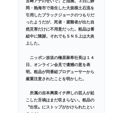
宮﨑アナのせいで」と指摘。３日に静
岡・熱海市で発生した大規模土石流を
引用したブラックジョークのつもりだ
ったようだが、死者・避難者が出た自
然災害だけに不用意だった。粗品は番
組中に陳謝。それでもＳＮＳ上は大炎
上した。
ニッポン放送の檜原麻希社長は１４
日、オンライン会見で遺憾の意を表
明。粗品が同番組プロデューサーから
厳重注意されたことを明かした。
所属の吉本興業イチ押しの芸人が起
こした舌禍はまだ収まらない。粗品の
〝出世〟にストップがかけられたとい