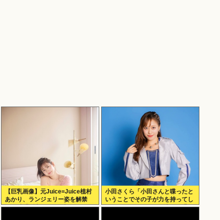
【巨乳画像】元Juice=Juice植村
小田さくら「小田さんと喋ったと
あかり、ランジェリー姿を解禁
いうことでその子が力を持ってし
www卒業後初フォトブックで
まわないように、研修生とは喋ら
SEXY下着ショットを大胆披
ないようにしてる」