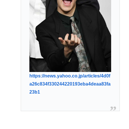
https://news.yahoo.co.jp/articles/4d0f
a26c834f330244220193eba4deaa83fa
23b1