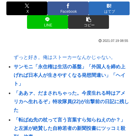
X
Facebook
はてブ
LINE
コピー
2021.07.19 08:55
ずっと好き。俺はストーカーなんかじゃない。
サンモニ「永住権は生活の基盤」「外国人を締め上
げれば日本人が生きやすくなる発想間違い」「ヘイ
ト」
「ああァ、だまされちゃった。今度生れる時はアメ
リカへ生れるぞ」特攻隊員(22)が出撃前の日記に残し
た
「転ばぬ先の杖って言う言葉すら知らねえのか？」
と左派が絶賛した自称若者の新聞投書にツッコミ殺