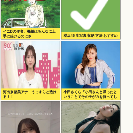
イニDの作者、機械はあんなに上
櫻坂46 生写真 収納 方法 おすすめ
手に描けるのにさ
河出奈都美アナ うっすらと透け
小田さくら「小田さんと喋ったと
る！！
いうことでその子が力を持ってし
まわないように、研修生とは喋ら
ないように