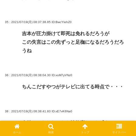
35 : 2021/07/19(月) 08:37:38.85
ID:BwcYIehZ0
吉本が圧力掛けて即死は免れるだろうが
この失言はこの先ずっと足枷になるだろうだろ
うね
36 : 2021/07/19(月) 08:38:04.30
ID:xoM7yVNz0
ちんこだすやつがテレビに出てる時点で・・・
38 : 2021/07/19(月) 08:38:41.83
ID:xE7vK6Na0
金持ちになりだしたら性格変わった感ある
ホーム
検索
トップ
サイドバー