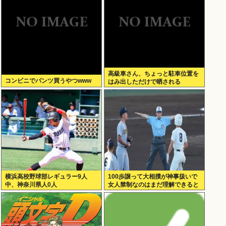
露！！
高級車さん、ちょっと駐車位置を
コンビニでパンツ買うやつwww
はみ出しただけで晒される
wwwWwwWWw
横浜高校野球部レギュラー9人
100歩譲って大相撲が神事扱いで
中、神奈川県人0人
女人禁制なのはまだ理解できると
して、高校野球のグラウンドが女
人禁制だったのはマジ意味わから
ん