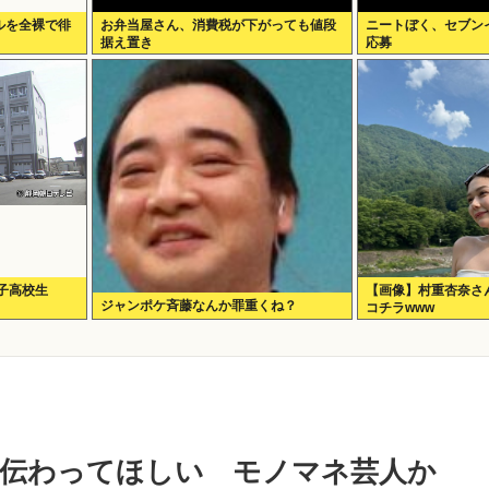
ルを全裸で徘
お弁当屋さん、消費税が下がっても値段
ニートぼく、セブン
据え置き
応募
子高校生
【画像】村重杏奈さん
ジャンポケ斉藤なんか罪重くね？
コチラwww
伝わってほしい モノマネ芸人か