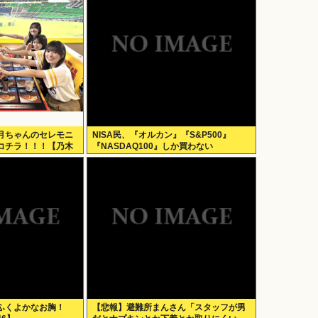
月ちゃんのセレモニ
NISA民、『オルカン』『S&P500』
コチラ！！！【乃木
『NASDAQ100』しか買わない
ふくよかなお胸！
【悲報】避難所まんさん「スタッフが男