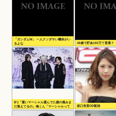
「ガンダムW」 一人クソダサい機体がい
48歳で貯金160万て普通？
るよな
B’z「重いマーシャル運んでた腰の痛みま
坂口杏里OD配信
だ覚えてるの」俺くん「マーシャルって
何？ 」