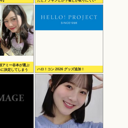
6】
だとナプキンとか下着とか取りにくい
の！！」
領アミー谷本が選ぶ
ハロ！コン 2026 グッズ追加！
いに決定してしまう