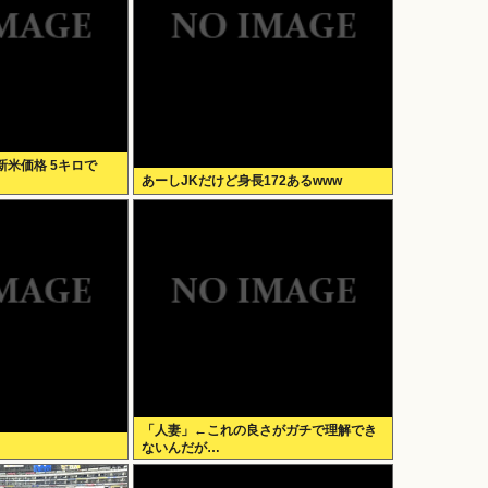
米価格 5キロで
あーしJKだけど身長172あるwww
「人妻」←これの良さがガチで理解でき
ないんだが…