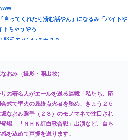
www
「言ってくれたら済む話やん」になるみ「バイトや
バイトちゃうやろ
！脱毛モメンいるか？？
6すコロスコロスコロス…」←こいつの過去
で景気回復していた‥‥
本当です。信じて下さい」 ←何でこの主張が通らな
坂なおみ（撮影・開出牧）
りの著名人がエールを送る連載「私たち、応
落ち着け」医師「キャー地震よー！」(;ﾟんﾟ)
開会式で聖火の最終点火者を務め、きょう２５
大坂なおみ選手（２３）のモノマネで注目され
全て廃止へ「公務員が海外で遊ぶためにあ
が登場。「ＮＨＫ紅白歌合戦」出演など、自ら
共感を込めて声援を送ります。
ビる漫画「ながされて藍蘭島」「咲」「らき☆す