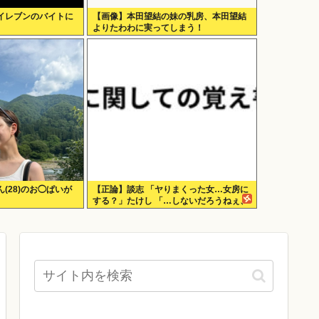
イレブンのバイトに
【画像】本田望結の妹の乳房、本田望結
よりたわわに実ってしまう！
(28)のお◯ぱいが
【正論】談志 「ヤりまくった女…女房に
する？」たけし 「…しないだろうねぇ、
やっぱ」