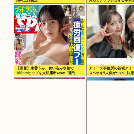
期利上げ想定
見るとクラッシュする不具
【画像】東雲うみ、食い込み水着で
アミーズ事務所の首領アミ
100cmヒップを大胆露出www「週刊
スペオキ5人集がついに決
SPA!」のグラビアオフショットが万バ
ズ！！！