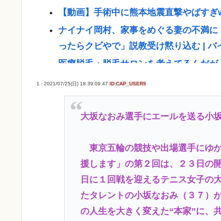
【動画】手術中に熊本地震直撃やばすぎ
ナイナイ岡村、家事をめぐる妻の不満に
ったらクビやで」説教受け黙り込む | 
医療脱毛・脱毛サロンを考えてるんだが
自民党「日本人56す56す56す56す5
1 : 2021/07/25(日) 18:39:09.47
ID:CAP_USER9
【戦後最長】日本、なんと74ヶ月連続
ジャンポケ斉藤「同意があったんです。
大坂なおみ選手にエールを送る小
いの？
東京五輪の競技や出場選手にゆか
(ヽ´ん`)「手術が始まった…大丈夫大丈夫
援します」の第２回は、２３日の
「！？」
日に１回戦を迎えるテニス女子の
【衝撃】兵庫県斎藤知事、海外事業所を
たタレントの小坂なおみ（３７）
る」・・・・・・・・・
の人生を大きく変えた“本家”に、
【驚愕】いまだに続いていると聞いてビ