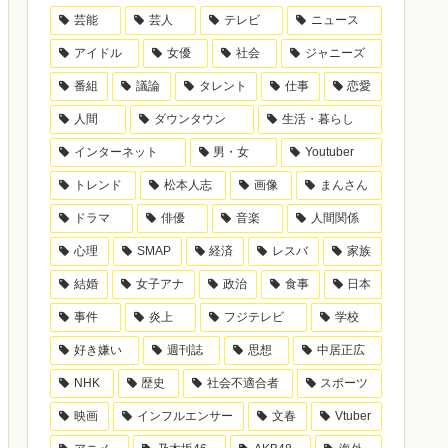
芸能
芸人
テレビ
ニュース
アイドル
女優
社会
ジャニーズ
番組
議論
タレント
仕事
恋愛
人間
ダウンタウン
生活・暮らし
インターネット
男・女
Youtuber
トレンド
松本人志
画像
まんさん
ドラマ
俳優
音楽
人間関係
心理
SMAP
経済
レスバ
家族
結婚
女子アナ
政治
食事
日本
事件
炎上
フジテレビ
学校
好き嫌い
週刊誌
思想
中居正広
NHK
歴史
社会不適合者
スポーツ
映画
インフルエンサー
文春
Vtuber