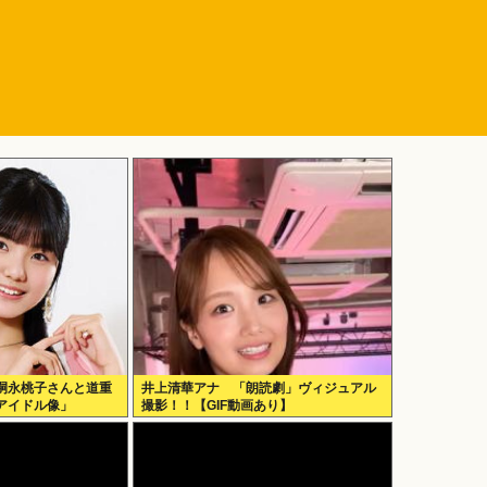
嗣永桃子さんと道重
井上清華アナ 「朗読劇」ヴィジュアル
アイドル像」
撮影！！【GIF動画あり】