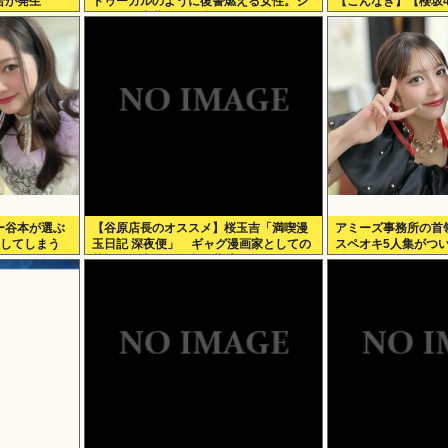
合が発生
ドゥーガルのように復讐燃える女性。ジ
【こんなぎ】【櫻坂4
ャンポケ斎藤2500万拒否
ー谷本が選ぶ
【谷原店長のオススメ】桜玉吉「満喫漫
アミーズ事務所の首
定してしまう
玉日記 深夜便」 ギャグ漫画家としての
スペオキ5人集がつ
苦悩経た中年の日常に共感