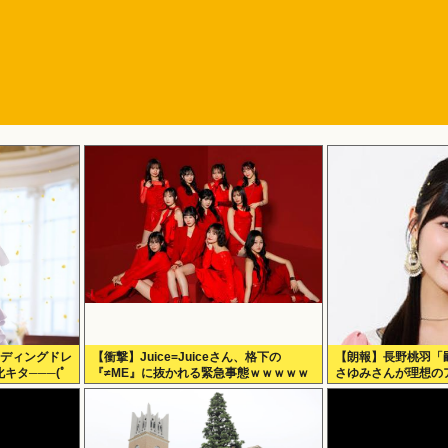
ェディングドレ
【衝撃】Juice=Juiceさん、格下の
【朗報】長野桃羽「
キタ───(ﾟ
『≠ME』に抜かれる緊急事態ｗｗｗｗｗ
さゆみさんが理想の
ｗｗｗｗｗｗｗ