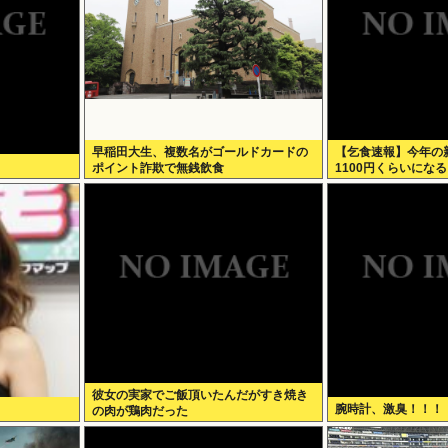
早稲田大生、複数名がゴールドカードの
【乞食速報】今年の新
ポイント詐欺で無銭飲食
1100円くらいになる
彼女の実家でご飯頂いたんだがすき焼き
腕時計、激臭！！！
の肉が鶏肉だった