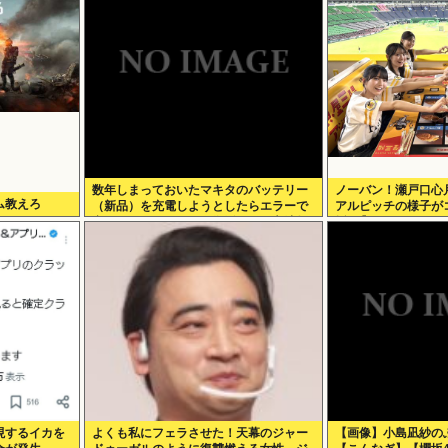
数年しまっておいたマキタのバッテリー
ノーバン！瀬戸口心
ム教えろ
（新品）を充電しようとしたらエラーで
アルピッチの様子が
充電できないんだが！復活させる方法教
坂46】
えろ
現するイカを
よくも私にフェラさせた！天幕のジャー
【画像】小島凪紗の