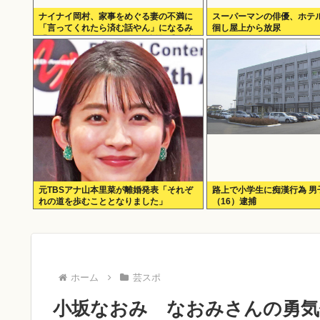
ナイナイ岡村、家事をめぐる妻の不満に
スーパーマンの俳優、ホテ
「言ってくれたら済む話やん」になるみ
徊し屋上から放尿
「バイトやったらクビやで」説教受け黙
り込む
元TBSアナ山本里菜が離婚発表「それぞ
路上で小学生に痴漢行為 男
れの道を歩むこととなりました」
（16）逮捕
ホーム
芸スポ
小坂なおみ なおみさんの勇気