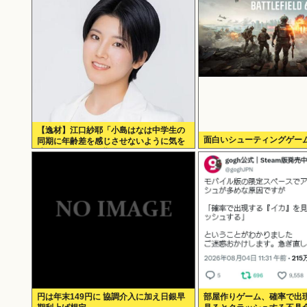
【逸材】江口紗耶「小島はなは中学生の
面白いシューティングゲー
同期に年齢差を感じさせないように気を
遣っているが、同期2人は気づ
円は年末149円に 協調介入に加え日銀早
部屋作りゲーム、確率で出