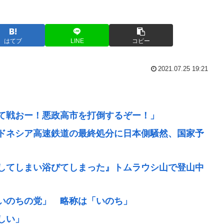
はてブ
LINE
コピー
2021.07.25 19:21
て戦おー！悪政高市を打倒するぞー！」
ドネシア高速鉄道の最終処分に日本側騒然、国家予
してしまい浴びてしまった』トムラウシ山で登山中
いのちの党」 略称は「いのち」
しい」