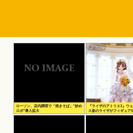
ローソン、店内調理で「焼きそば」”炒め
『ライザのアトリエ3』ウ
ロボ”導入拡大
ス姿のライザがフィギュア化
∀ﾟ)───!!!!!