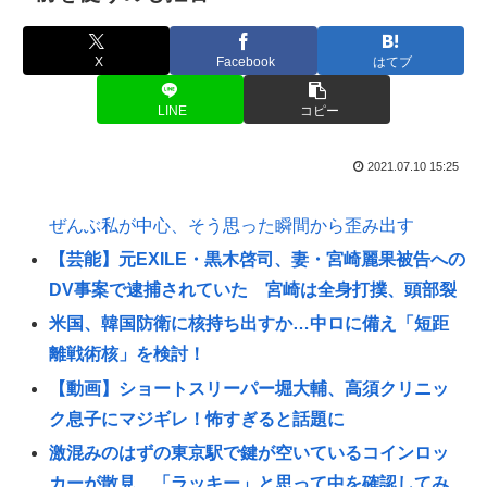
X
Facebook
はてブ
LINE
コピー
2021.07.10 15:25
ぜんぶ私が中心、そう思った瞬間から歪み出す
【芸能】元EXILE・黒木啓司、妻・宮崎麗果被告への
DV事案で逮捕されていた 宮崎は全身打撲、頭部裂
米国、韓国防衛に核持ち出すか…中ロに備え「短距
離戦術核」を検討！
【動画】ショートスリーパー堀大輔、高須クリニッ
ク息子にマジギレ！怖すぎると話題に
激混みのはずの東京駅で鍵が空いているコインロッ
カーが散見、「ラッキー」と思って中を確認してみ