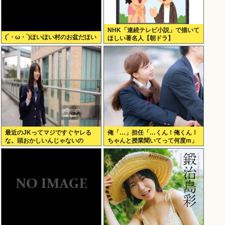
NHK「連続テレビ小説」で描いて
(´・ω・`)ほいほい村のお盆だほい
ほしい著名人【朝ドラ】
最近のJKってマジですぐヤレる
俺「…」担任「…くん！俺くん！
な。頭おかしいんじゃないの
ちゃんと授業聞いてって何度m」
俺「(───来るッ！)」