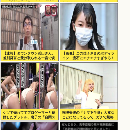
るも書類選考で落ちる
出演決定
【速報】ダウンタウン浜田さん、
【画像】この佳子さまのボディラ
差別発言と受け取られる一言で炎
イン、流石にエチエチすぎやろ！
上www
ケツで売れててプロゲーマーと結
梅澤美波の『ナマ下半身』大変な
婚したグラドル、息子の「自閉ス
ことになってるって...ガチで規格
ペクトラム症」診断にショックで
外すぎるwwwよくこんなの生配信
泣く
したよなwww