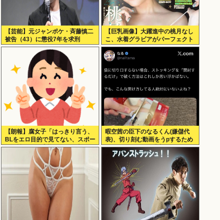
【芸能】元ジャンポケ・斉藤慎二
【巨乳画像】大躍進中の桃月なし
被告（43）に懲役7年を求刑
こ、水着グラビアがパーフェクト
ボディすぎるwww
【朗報】腐女子「はっきり言う、
暇空茜の臣下のなるくん(嫌儲代
BLをエロ目的で見てない、スポー
表)、切り刻む動画をうpするため
ツ観戦と同じ感覚。男とは違
にストッキングを購入、ハサミを
う。」
入れて感触を楽しむ