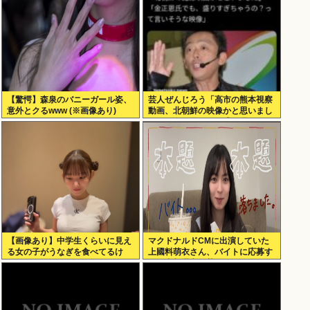
【驚愕】森泉のバニーガール姿、
芸人ぜんじろう「高市の熊本視察
意外とクるwww (※画像あり)
動画、北朝鮮の映像かと思いまし
たわ！金正恩でも、盛り過ぎや
ろ！言いますよ！？」
【画像あり】中学生くらいに見え
マクドナルドCMに出演していた
る女の子がうなぎを食べてるけ
上國料萌衣さん、バイトに応募す
ど、おっぱいにしか目が行かない
るも書類選考で落ちる