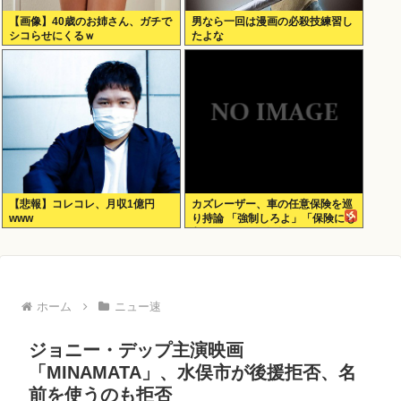
【画像】40歳のお姉さん、ガチで
男なら一回は漫画の必殺技練習し
シコらせにくるｗ
たよな
【悲報】コレコレ、月収1億円
カズレーザー、車の任意保険を巡
www
り持論 「強制しろよ」「保険にも
入れないヤツは運転すんなよ」
「なんで法律を改正しないの？」
ホーム
ニュー速
ジョニー・デップ主演映画
「MINAMATA」、水俣市が後援拒否、名
前を使うのも拒否