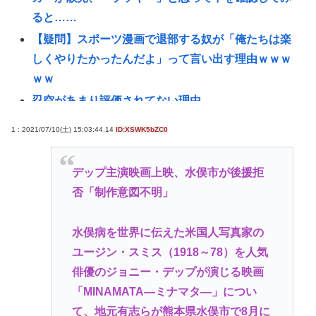
ると……
【疑問】スポーツ漫画で退部する奴が「俺たちは楽
しくやりたかったんだよ」って言い出す理由ｗｗｗ
ｗｗ
忍空があまり評価されてない理由
【元ジャンポケ斉藤の不同意性交公判】「舌を入れ
1 : 2021/07/10(土) 15:03:44.14
ID:XSWK5bZC0
てきたから歯と口でブロック」「『台本が飛んでし
まうからやめてください』と拒絶」被害女性は断固
デップ主演映画上映、水俣市が後援拒
として「不同意」主張
否「制作意図不明」
学校で習う｢漢字の書き順｣は"絶対"ではない…60年
以上前に作られた文部省の｢手びき｣が基準となった
水俣病を世界に伝えた米国人写真家の
ワケ
ユージン・スミス（1918～78）を人気
韓国裁判所、「慰安婦を侮辱」したユーチューバー
俳優のジョニー・デップが演じる映画
による「正義連の名誉毀損」認める
「MINAMATA―ミナマタ―」につい
KDDIの松田社長｢楽天モバイルへのau回線ローミン
て、地元有志らが熊本県水俣市で8月に