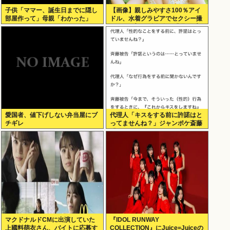
子供「ママー、誕生日までに隠し
【画像】親しみやすさ100％アイ
部屋作って」母親「わかった」
ドル、水着グラビアでセクシー撮
wwwアプガ鍛治島彩、「週刊プレ
イボーイ」で美スタイルを大解
放！！！
愛国者、値下げしない弁当屋にブ
代理人「キスをする前に許諾はと
チギレ
ってませんね？」ジャンポケ斎藤
「今までこれからキスしますなん
て宣言することなかったので」
マクドナルドCMに出演していた
『IDOL RUNWAY
上國料萌衣さん、バイトに応募す
COLLECTION』にJuice=Juiceの