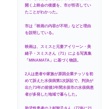
グは9月末で終了｣｢一部過疎エリアでは期間限定で継
開く上映会の後援を、市が拒否してい
続｣
たことがわかった。
【動画あり】ラグビー女子選手の肉体、セクシーす
ぎるwww
市は「映画の内容が不明」などと理由
一番かっこいい病気の名前、決まるw w w w w w w w
を説明している。
w w
映画は、スミスと元妻アイリーン・美
【九州名物】鶏刺し食べた医師、全身麻痺へ…「死
緒子・スミスさん（71）による写真集
んだほうが良い」
「MINAMATA」に基づく物語。
へずまりゅう、被災地で発熱。現地の医療リソース
消耗させるとか予想以上に迷惑だったな
2人は患者や家族が原因企業チッソを初
この映画は観なくていいって作品教えて
めて訴えた水俣病第1次訴訟で、判決が
出た73年の前後3年間水俣市の水俣病患
Powered by livedoor 相互RSS
者が多発した地域で暮らした。
胎児性患者の上村智子さん（77年に21