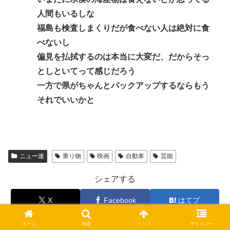
人間もいるしな
福島も検査しまくりだが食べない人は絶対に食
べないし
偏見を払拭するのは本当に大変だ、だからそっ
としといてって感じだろう
一方で県がちゃんとバックアップするならもう
それでいいかと
ニュー速
乗り物
映画
自動車
芸能
シェアする
X
Facebook
はてブ
LINE
コピー
ホーム
検索
トップ
サイドバー