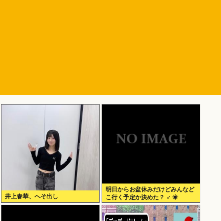
明日からお盆休みだけどみんなど
井上春華、へそ出し
こ行く予定か決めた？ ‍♂ ☀