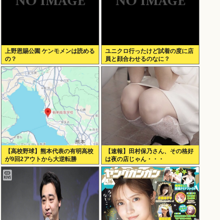
上野恩賜公園 ケンモメンは読める
ユニクロ行ったけど試着の度に店
の？
員と顔合わせるのなに？
【高校野球】熊本代表の有明高校
【速報】田村保乃さん、その格好
が9回2アウトから大逆転勝
は夜の店じゃん・・・
利！！！感動をありがとう