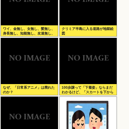
ワイ、金無し、女無し、髪無し、
クリミア半島に入る道路が地獄絵
身長無し、知能無し、友達無し、
図
若さ無し、職歴無し、やる気無し
なぜ、「日常系アニメ」は廃れた
100歩譲って「下着姿」ならまだ
のか？
わかるけど、「スカートを下から
盗撮して写った下着写真」見て何
が楽しいんだ？