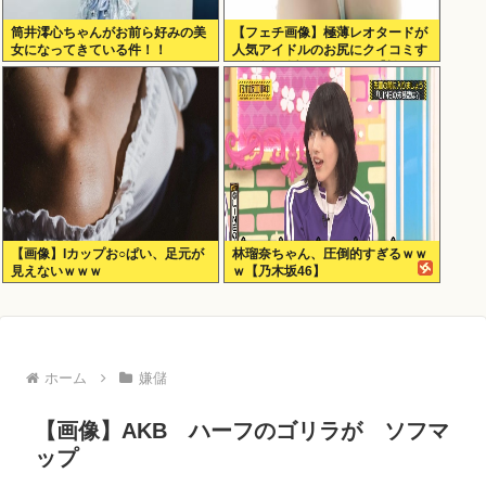
筒井澪心ちゃんがお前ら好みの美
【フェチ画像】極薄レオタードが
女になってきている件！！
人気アイドルのお尻にクイコミす
ぎて危険 透け×尻フェチ【松岡里
英】
【画像】Iカップお○ぱい、足元が
林瑠奈ちゃん、圧倒的すぎるｗｗ
見えないｗｗｗ
ｗ【乃木坂46】
ホーム
嫌儲
【画像】AKB ハーフのゴリラが ソフマ
ップ