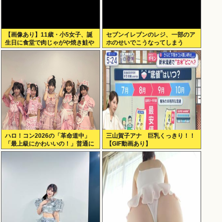
【画像あり】11歳・小5女子、誕
セブンイレブンのレジ、一部のア
生日に食堂で肉じゃがや焼き鮭や
ホのせいでこうなってしまう
玉子焼きなど一品料理をオジサン
みたいに食べる
ハロ！コン2026の「革命道中」
三山賀子アナ 巨乳くっきり！！
「最上級にかわいいの！」普通に
【GIF動画あり】
好評www