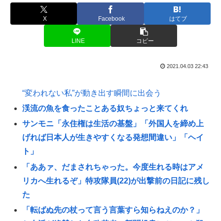
X
Facebook
はてブ
LINE
コピー
2021.04.03 22:43
“変われない私”が動き出す瞬間に出会う
渓流の魚を食ったことある奴ちょっと来てくれ
サンモニ「永住権は生活の基盤」「外国人を締め上
げれば日本人が生きやすくなる発想間違い」「ヘイ
ト」
「ああァ、だまされちゃった。今度生れる時はアメ
リカへ生れるぞ」特攻隊員(22)が出撃前の日記に残し
た
「転ばぬ先の杖って言う言葉すら知らねえのか？」