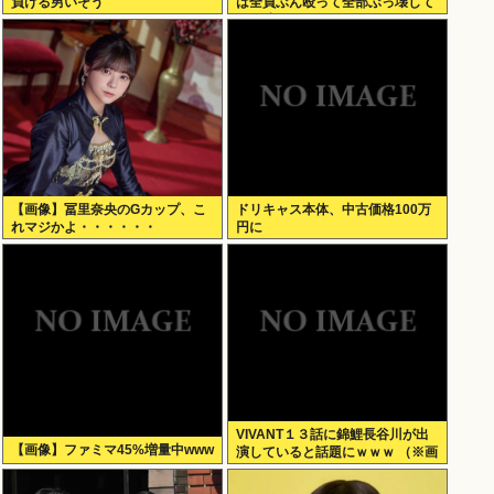
負ける男いそう
は全員ぶん殴って全部ぶっ壊して
から辞めたい」
【画像】冨里奈央のGカップ、こ
ドリキャス本体、中古価格100万
れマジかよ・・・・・・
円に
VIVANT１３話に錦鯉長谷川が出
【画像】ファミマ45%増量中www
演していると話題にｗｗｗ （※画
像あり）