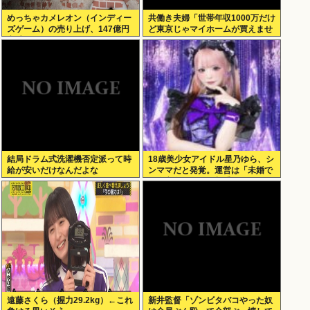
めっちゃカメレオン（インディー
共働き夫婦「世帯年収1000万だけ
ズゲーム）の売り上げ、147億円
ど東京じゃマイホームが買えませ
突破www
ん 」
結局ドラム式洗濯機否定派って時
18歳美少女アイドル星乃ゆら、シ
給が安いだけなんだよな
ンママだと発覚。運営は「未婚で
現在交際している相手もいないの
で大丈夫」と発表
遠藤さくら（握力29.2kg）←これ
新井監督「ゾンビタバコやった奴