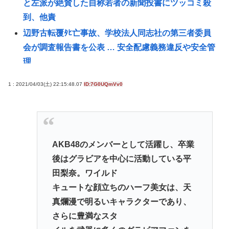
と左派が絶賛した自称若者の新聞投書にツッコミ殺
到、他責
辺野古転覆ﾀﾋ亡事故、学校法人同志社の第三者委員
会が調査報告書を公表 … 安全配慮義務違反や安全管
理
愛知県最強のスーパー、満場一致で決まる
1 : 2021/04/03(土) 22:15:48.07
ID:7G0UQmVv0
【国際結婚】24歳ウクライナ人妻、老化批判に反
論！ネット騒然
〈満員山手線にベビーカーで炎上〉「折りたたまず
乗車できる」はずなのに…JR東日本が示した見解
AKB48のメンバーとして活躍し、卒業
マチアプ女と会ってきたんやが職業詐称して病気も
後はグラビアを中心に活動している平
隠してたんやが
田梨奈。ワイルド
【悲報】38歳男性、交際相手と海岸を散歩中に波に
キュートな顔立ちのハーフ美女は、天
さらわれ死亡
真爛漫で明るいキャラクターであり、
【最新画像】雛形あきこ(48)、22年ぶり写真集発売！
さらに豊満なスタ
お●ぱいは健在だった！