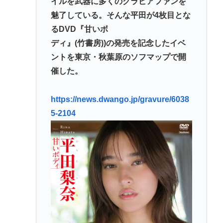
イルを武器に多くのグラビアファンを
魅了している。そんな平田が4枚目とな
逆台風発生東から西へ！関東上陸し鳥取島根九州
るDVD『甘いボ
へ！温暖化車カスのせいで気象がシッチャカメッチ
ディ』(竹書房))の発売を記念したイベ
ャカ
ントを東京・秋葉原のソフマップで開
【映画動員ランキング】「映画ちいかわ」動員1位に
催した。
返り咲き！「ミニオンズ」「あの星」「ブルーロッ
ク」もランクイン
https://news.dwango.jp/gravure/6038
【正論】産経「前代未聞の無責任男、石破茂」
5-2104
トンボとかいうクソキショい虫が市民権を得てる理
由w
Powered by livedoor 相互RSS