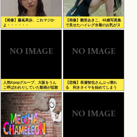
【画像】藤嶌果歩、これマジか
【画像】雛形あきこ、48歳写真集
よ・・・・・・
で見せたハイレグ水着のお乳がヌ
ケる
人気Kpopグループ、大阪をうん
【悲報】長瀬智也さんぶっ壊れ
こ呼ばわれりしていた動画が拡散
る 利きタイヤを始めてしまう
www
www（動画あり）