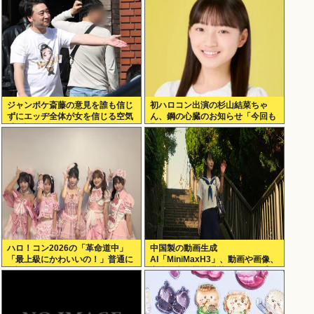
ジャンポケ斎藤の意見を誰も信じ
初ハロコン出演の杉山結菜ちゃ
ずにエッヂ全体が女を信じる空気
ん、鋼の心臓のお知らせ「今回も
感、怖すぎる
緊張してません」
ハロ！コン2026の「革命道中」
中国製の動画生成
「最上級にかわいいの！」普通に
AI「MiniMaxH3」、動画や画像、
好評wwwww
音楽の参照機能搭載でディープフ
ェイク作り放題に。終わりの始ま
りか