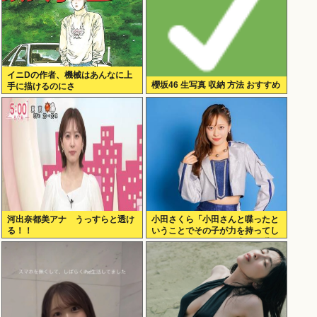
イニDの作者、機械はあんなに上
櫻坂46 生写真 収納 方法 おすすめ
手に描けるのにさ
河出奈都美アナ うっすらと透け
小田さくら「小田さんと喋ったと
る！！
いうことでその子が力を持ってし
まわないように、研修生とは喋ら
ないように