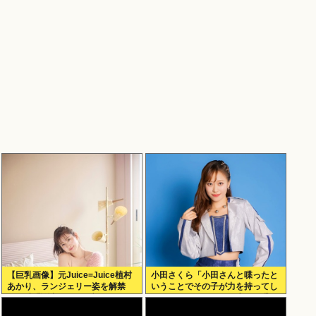
【巨乳画像】元Juice=Juice植村
小田さくら「小田さんと喋ったと
あかり、ランジェリー姿を解禁
いうことでその子が力を持ってし
www卒業後初フォトブックで
まわないように、研修生とは喋ら
SEXY下着ショットを大胆披
ないようにしてる」