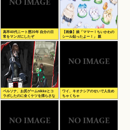
高卒40代ニート歴20年 自分の日
【画像】娘「ママー！ちいかわの
常をマンガにしたぞ
シール貼ったよー！」 親
「！！！！！！」
ペルソナ、お尻ゲームnikkeとコ
ワイ、キオクシアのせいで人生め
ラボしたのに全くケツを揺らさな
ちゃくちゃ
いため炎上