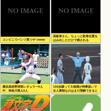
露！！
高級車さん、ちょっと駐車位置を
コンビニでパンツ買うやつwww
はみ出しただけで晒される
wwwWwwWWw
横浜高校野球部レギュラー9人
100歩譲って大相撲が神事扱いで
中、神奈川県人0人
女人禁制なのはまだ理解できると
して、高校野球のグラウンドが女
人禁制だったのはマジ意味わから
ん