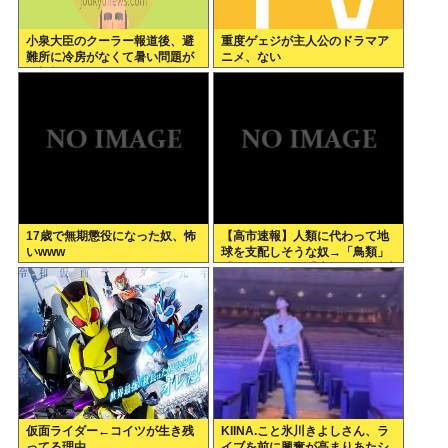
小泉大臣のクーラー報道後、避
重度ゲェジが主人公のドラマア
難所に冷房がなくて暑い問題が
ニメ、ない
一切報道されなくなる。問題解
決したの？
17歳で無期懲役になった奴、怖
【高市速報】人類に代わって地
いwww
球を支配しそうな奴→「鳥類」
「タコ・イカ」「麦」の3強に絞
られる。
仮面ライダー←コイツが生き残
KIINA.こと氷川きよしさん、ラ
ってる理由
イブを前に興奮が高まりあたシ