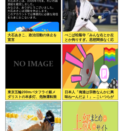
大石あきこ、政治活動の休止を
ぺこぱ松蔭寺「みんな右とか左
宣言
とか拘りすぎ。思想関係なく応
援しようよ」
東京五輪200mバタフライ銀メ
日本人「俺達は宗教なんかに興
ダリストの本多灯、危険運転致
味ねーんだよ！」←こいつらが
傷罪で起訴される。なぜ日本の
宗教なしに道徳心を育めている
競泳界はオワコン化したのか
理由