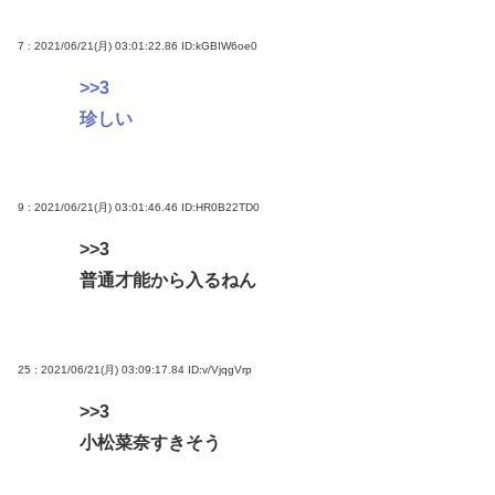
【朗報】佐倉綾音さん（32）、自分のシコポイント
7 : 2021/06/21(月) 03:01:22.86
ID:kGBIW6oe0
に気づいてしまうwww
>>3
倉持由香、息子の「自閉スペクトラム症」診断にシ
珍しい
ョックで涙… 見逃していた乳幼児期のサインとは
脳の手術で正常な脳を摘出
9 : 2021/06/21(月) 03:01:46.46
ID:HR0B22TD0
Powered by livedoor 相互RSS
>>3
普通才能から入るねん
25 : 2021/06/21(月) 03:09:17.84
ID:v/VjqgVrp
>>3
小松菜奈すきそう