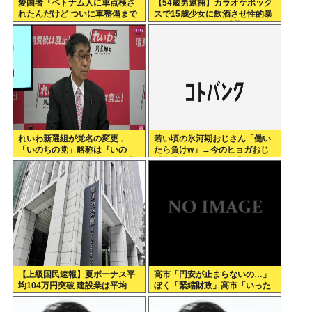
愛国者『ベトナム人に車点検さ
【54歳男逮捕】カラオケボック
れたんだけど ついに車整備まで
スで15歳少女に飲酒させ性的暴
グエン時代かよ…』
行 スマホで撮影か 千葉
れいわ新選組が党名の変更 、
若い頃の氷河期おじさん「働い
「いのちの党」略称は『いの
たら負けw」→今のヒョガおじ
ち』 SNSではTIM・ゴルゴ松本
「惣菜たけぇよ..」 自業自得で
に言及「ゴルゴ出馬確定」「党
草
首は決まり」
【上級国民速報】夏ボーナス平
高市「円安が止まらないの…」
均104万円突破 建設業は平均
ぼく「緊縮財政」高市「いった
200万円超 なお対象は大手163
いどうすれば…」ぼく「緊縮財
社93万人、全就業者の1%強
政」高市「そうだわ！日銀砲