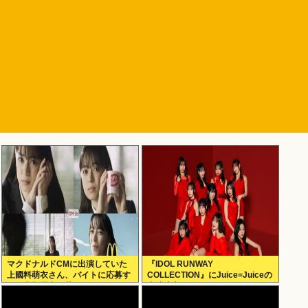
マクドナルドCMに出演していた
『IDOL RUNWAY
上國料萌衣さん、バイトに応募す
COLLECTION』にJuice=Juiceの
るも書類選考で落ちる
出演決定