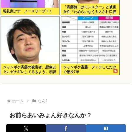
「斉藤慎二はモンスター」と被害
堤礼実アナ ノースリーブ！！
女性「ためらいなくキスされ口腔
性交…」涙ながらに訴えた被害後
の”深刻なPTSD”
ジャンポケ斉藤の被害者、想像以
ジャンポケ斎藤←フェラしただけ
上にガチギレしてるもよう。示談
で懲役7年
不可能か。
ホーム
なんJ
お前らあいみょん好きなんか？