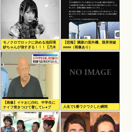
モノクロでロックに決める池田瑛
【悲報】隣家の室外機、限界突破
紗ちゃんが強すぎる！！！【乃木
www（画像あり）
坂46】
【画像】イケおじ(56)、中学生に
人生で1番ワクワクした瞬間
ナイフ突きつけて脅してレ●プ
www