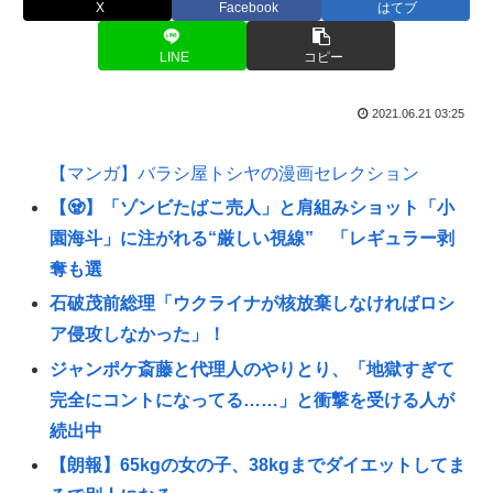
X
Facebook
はてブ
LINE
コピー
2021.06.21 03:25
【マンガ】バラシ屋トシヤの漫画セレクション
【🧟】「ゾンビたばこ売人」と肩組みショット「小
園海斗」に注がれる“厳しい視線” 「レギュラー剥
奪も選
石破茂前総理「ウクライナが核放棄しなければロシ
ア侵攻しなかった」！
ジャンポケ斎藤と代理人のやりとり、「地獄すぎて
完全にコントになってる……」と衝撃を受ける人が
続出中
【朗報】65kgの女の子、38kgまでダイエットしてま