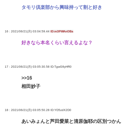
タモリ倶楽部から興味持って割と好き
16 : 2021/06/21(月) 03:04:59.44
ID:m3PWAnOBa
好きなら本名くらい言えるよな？
17 : 2021/06/21(月) 03:05:30.58
ID:TgwG9yHR0
>>16
相田妙子
18 : 2021/06/21(月) 03:05:50.28
ID:YD5zdX2D0
あいみょんと芦田愛菜と清原伽耶の区別つかん