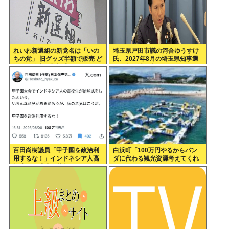
れいわ新選組の新党名は「いの
埼玉県戸田市議の河合ゆうすけ
ちの党」 旧グッズ半額で販売 ど
氏、2027年8月の埼玉県知事選
うなる秘書給与疑惑
への立候補を表明
百田尚樹議員「甲子園を政治利
白浜町「100万円やるからパン
用するな！」インドネシア人高
ダに代わる観光資源考えてくれ
校生の始球式に苦言www
」