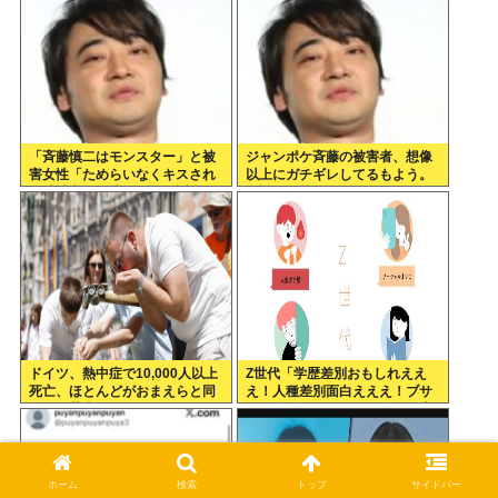
よ！」
「斉藤慎二はモンスター」と被
ジャンポケ斉藤の被害者、想像
害女性「ためらいなくキスされ
以上にガチギレしてるもよう。
口腔性交…」涙ながらに訴えた
示談不可能か。
被害後の”深刻なPTSD”
ドイツ、熱中症で10,000人以上
Z世代「学歴差別おもしれええ
死亡、ほとんどがおまえらと同
え！人種差別面白えええ！ブサ
年代、若者は元気
イク差別おもしれえ！人を馬鹿
にするの面白えええ！」
ホーム
検索
トップ
サイドバー