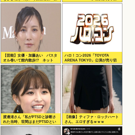
宿区の路上で歩行者の20代女性を
れない
はねてけがをさせたうえ、そのま
ま逃走か
【芸能】女優・加藤あい バスタ
ハロ！コン2026「TOYOTA
オル巻いて館内散歩!? ネット
ARENA TOKYO」公演が売り切
「思わず二度見」「IWGPを思い
れない
出す」「セクシーサンキュー」
渡邊渚さん「私がPTSDと診断さ
【画像】ティファ・ロックハート
れた当時、世間はまだPTSDとい
さん、エロすぎるｗｗｗ
う言葉は浸透されていませんでし
た」