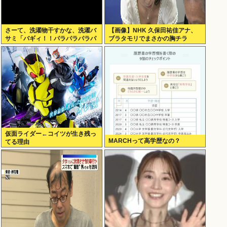
さーて、洗濯物干すかな、洗濯バ
【画像】NHK 久保田祐佳アナ、
サミ「バギィ！！パラパラパラパ
ブラタモリでまさかの胸チラ
ラ」
仮面ライダー←コイツが生き残っ
MARCHって高学歴なの？
てる理由