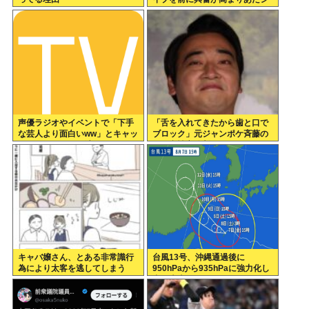
コ欲全開www
声優ラジオやイベントで「下手
「舌を入れてきたから歯と口で
な芸人より面白いww」とキャッ
ブロック」元ジャンポケ斉藤の
キャしてたオタク消える
不同意性交公判
キャバ嬢さん、とある非常識行
台風13号、沖縄通過後に
為により太客を逃してしまう
950hPaから935hPaに強力化し
www
中国本土へwww