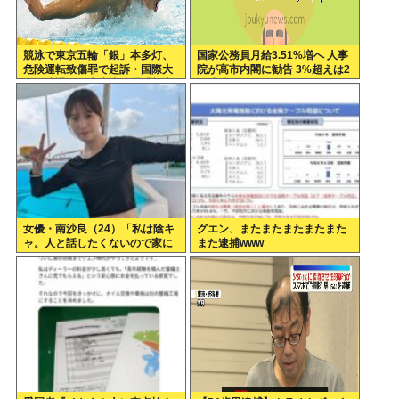
競泳で東京五輪「銀」本多灯、
国家公務員月給3.51%増へ 人事
危険運転致傷罪で起訴・国際大
院が高市内閣に勧告 3%超えは2
会を辞退…日本水泳連盟「報告
年連続
が遅れお詫び」
女優・南沙良（24）「私は陰キ
グエン、またまたまたまたまた
ャ。人と話したくないので家に
また逮捕www
引きこもってPCでアニメを観て
いたい」