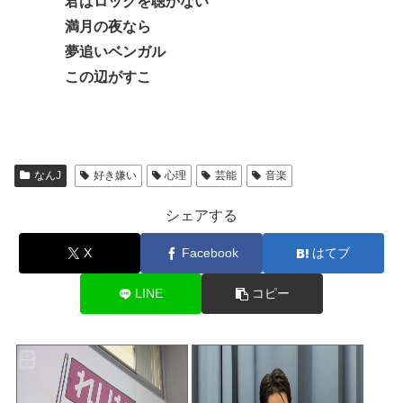
君はロックを聴かない
満月の夜なら
夢追いベンガル
この辺がすこ
なんJ
好き嫌い
心理
芸能
音楽
シェアする
X
Facebook
はてブ
LINE
コピー