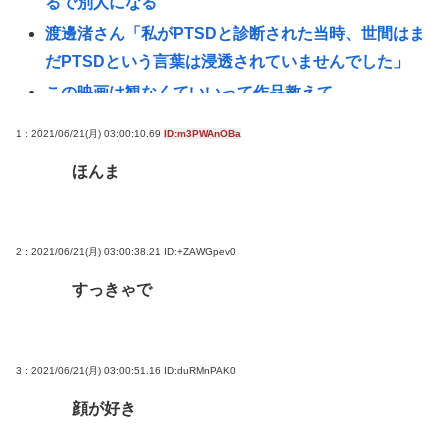
るで別人になる
渡邊渚さん「私がPTSDと診断された当時、世間はま
だPTSDという言葉は浸透されていませんでした」
この映画は観なくていいって作品教えて
近場で「天の川」見れる場所教えて🥺
1 : 2021/06/21(月) 03:00:10.69
ID:m3PWAnOBa
氷河期世代『ルッキズムが一番酷かったのは00年
ほんま
代、こういうチャラい外見の男が街に溢れかえって
た。」たし蟹
【昆虫食】食用コオロギビジネスで破産したグリラ
2 : 2021/06/21(月) 03:00:38.21
ID:+ZAWGpev0
ス社長 みんなにコオロギ食を広める為にリベンジ
すっきゃで
へ
【日本水産物輸入禁止に釈明が必要】 韓国のCPTPP
加盟への課題を関西外大教授に聞く 李大統領に
3 : 2021/06/21(月) 03:00:51.16
ID:duRMnPAK0
「政治利用」の過去
顔が好き
【徹底討論】ワイ(48)無職はこのまま逃げ切れるのか
【皇室】 宮内庁長官実力行使 愛子天皇実現へ！