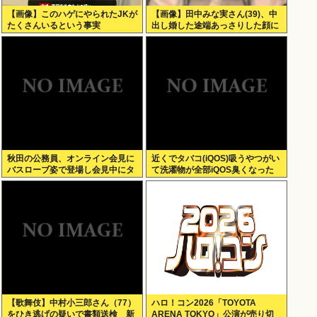
【画像】このハゲにやられたJKが
【画像】田中みな実さん(39)、中
たくさんいるという事実
出し婚した途端あっさりした顔に
なる
秋田の公務員、オンライン会見に
近くでタバコ(iQOS)吸うやつがい
バスローブ姿で登場し会見中にタ
て洗濯物が全部iQOS臭くなった
バコを吸う←あのさあ！
【歌舞伎】中村小三郎さん（77）
ハロ！コン2026「TOYOTA
をひき逃げの疑いで書類送検 新
ARENA TOKYO」公演が売り切