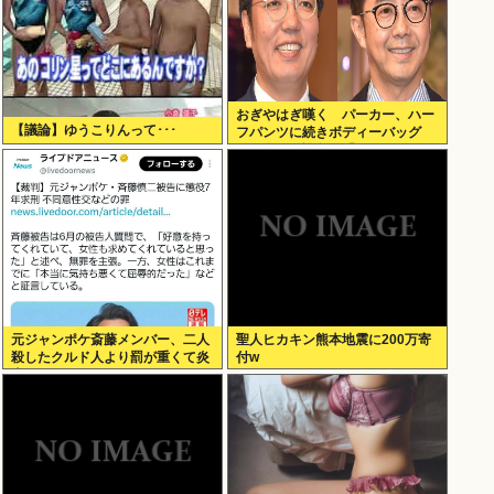
おぎやはぎ嘆く パーカー、ハー
【議論】ゆうこりんって･･･
フパンツに続きボディーバッグ
も“ダサい”論争に「なんでおじさ
んだけ言われるの？」
元ジャンポケ斎藤メンバー、二人
聖人ヒカキン熊本地震に200万寄
殺したクルド人より罰が重くて炎
付w
上www