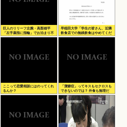
巨人のリリーフ左腕・高梨雄平
早稲田大学「学生の皆さん、近隣
「左手薬指に指輪」でお泊まり不
飲食店での無銭飲食はやめてくだ
倫愛
さい」
ここって恋愛相談にはのってくれ
「潔癖症」ってキスもセクロスも
るんか？
できないのでは？ 外食も無理だ
ろ。