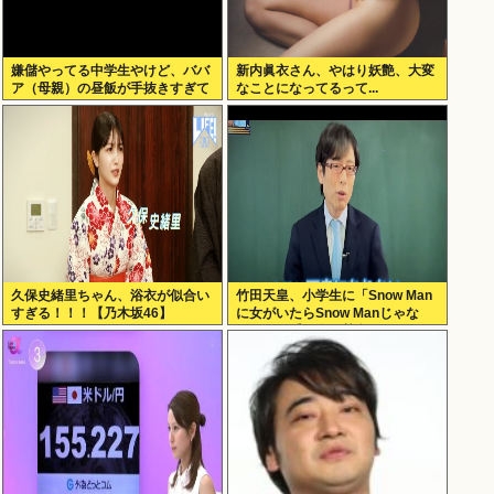
嫌儲やってる中学生やけど、ババ
新内眞衣さん、やはり妖艶、大変
ア（母親）の昼飯が手抜きすぎて
なことになってるって...
キレそう
久保史緒里ちゃん、浴衣が似合い
竹田天皇、小学生に「Snow Man
すぎる！！！【乃木坂46】
に女がいたらSnow Manじゃな
い」で男系天皇を熱弁www