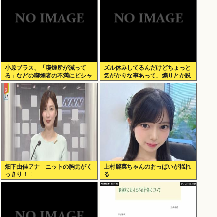
小原ブラス、「喫煙所が減って
ズル休みしてるんだけどちょっと
る」などの喫煙者の不満にピシャ
気がかりな事あって、煽りとか説
リ 「じゃあやめれば？タバコなん
教とか抜きに客観的意見くれる人
て家でだけ吸ってればいい」
だけきてくれ
畑下由佳アナ ニットの胸元がく
上村麗菜ちゃんのおっぱいが揺れ
っきり！！
る