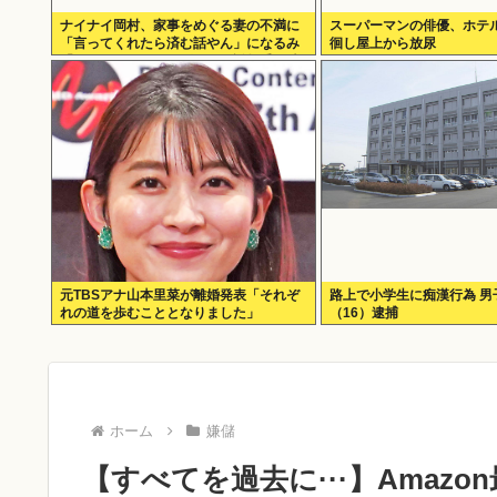
ナイナイ岡村、家事をめぐる妻の不満に
スーパーマンの俳優、ホテ
「言ってくれたら済む話やん」になるみ
徊し屋上から放尿
「バイトやったらクビやで」説教受け黙
り込む
元TBSアナ山本里菜が離婚発表「それぞ
路上で小学生に痴漢行為 男
れの道を歩むこととなりました」
（16）逮捕
ホーム
嫌儲
【すべてを過去に···】Amaz