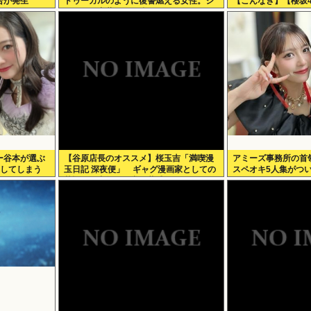
合が発生
ドゥーガルのように復讐燃える女性。ジ
【こんなぎ】【櫻坂4
ャンポケ斎藤2500万拒否
ー谷本が選ぶ
【谷原店長のオススメ】桜玉吉「満喫漫
アミーズ事務所の首
定してしまう
玉日記 深夜便」 ギャグ漫画家としての
スペオキ5人集がつ
苦悩経た中年の日常に共感