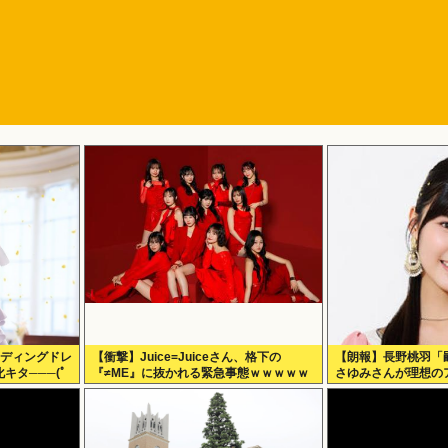
ェディングドレ
【衝撃】Juice=Juiceさん、格下の
【朗報】長野桃羽「
キタ───(ﾟ
『≠ME』に抜かれる緊急事態ｗｗｗｗｗ
さゆみさんが理想の
ｗｗｗｗｗｗｗ