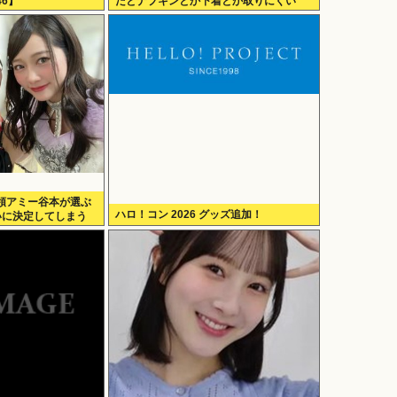
6】
だとナプキンとか下着とか取りにくい
の！！」
領アミー谷本が選ぶ
ハロ！コン 2026 グッズ追加！
いに決定してしまう