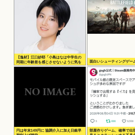
【逸材】江口紗耶「小島はなは中学生の
面白いシューティングゲー
同期に年齢差を感じさせないように気を
遣っているが、同期2人は気づ
円は年末149円に 協調介入に加え日銀早
部屋作りゲーム、確率で出