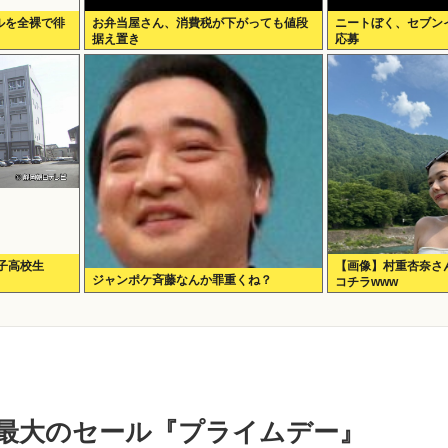
ルを全裸で徘
お弁当屋さん、消費税が下がっても値段
ニートぼく、セブン
据え置き
応募
子高校生
【画像】村重杏奈さん
ジャンポケ斉藤なんか罪重くね？
コチラwww
on最大のセール『プライムデー』