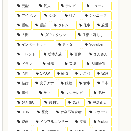
芸能
芸人
テレビ
ニュース
アイドル
女優
社会
ジャニーズ
番組
議論
タレント
仕事
恋愛
人間
ダウンタウン
生活・暮らし
インターネット
男・女
Youtuber
トレンド
松本人志
画像
まんさん
ドラマ
俳優
音楽
人間関係
心理
SMAP
経済
レスバ
家族
結婚
女子アナ
政治
食事
日本
事件
炎上
フジテレビ
学校
好き嫌い
週刊誌
思想
中居正広
NHK
歴史
社会不適合者
スポーツ
映画
インフルエンサー
文春
Vtuber