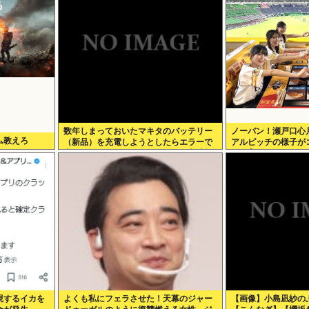
数年しまっておいたマキタのバッテリー
ノーバン！瀬戸口心
ム教えろ
（新品）を充電しようとしたらエラーで
アルピッチの様子が
充電できないんだが！復活させる方法教
坂46】
えろ
現するイカを
よくも私にフェラさせた！天幕のジャー
【画像】小島凪紗の