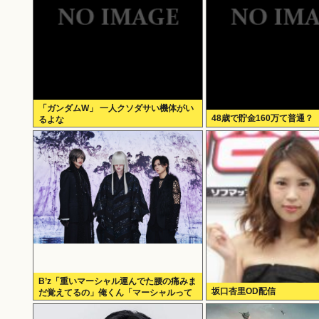
「ガンダムW」 一人クソダサい機体がい
48歳で貯金160万て普通？
るよな
B’z「重いマーシャル運んでた腰の痛みま
坂口杏里OD配信
だ覚えてるの」俺くん「マーシャルって
何？ 」