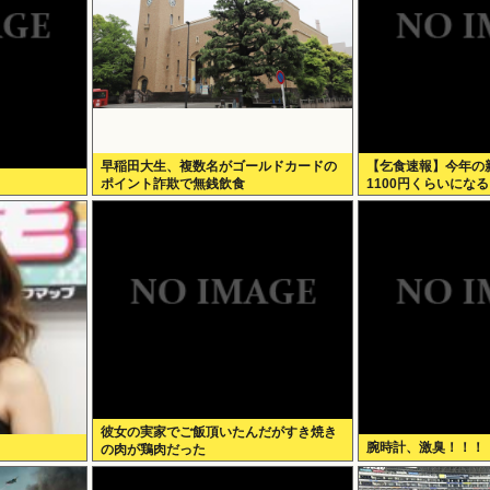
早稲田大生、複数名がゴールドカードの
【乞食速報】今年の新
ポイント詐欺で無銭飲食
1100円くらいになる
彼女の実家でご飯頂いたんだがすき焼き
腕時計、激臭！！！
の肉が鶏肉だった