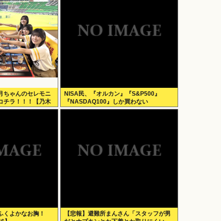
月ちゃんのセレモニ
NISA民、『オルカン』『S&P500』
コチラ！！！【乃木
『NASDAQ100』しか買わない
ふくよかなお胸！
【悲報】避難所まんさん「スタッフが男