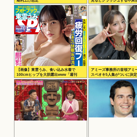
期利上げ想定
見るとクラッシュする不具
【画像】東雲うみ、食い込み水着で
アミーズ事務所の首領アミ
100cmヒップを大胆露出www「週刊
スペオキ5人集がついに決
SPA!」のグラビアオフショットが万バ
ズ！！！