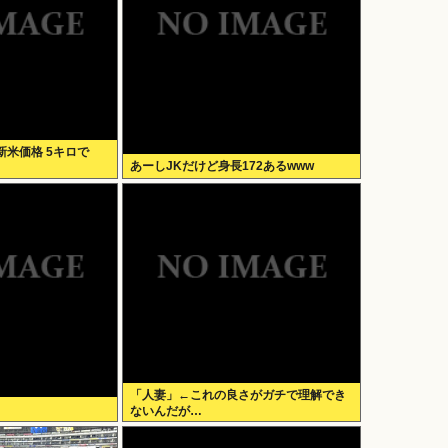
米価格 5キロで
あーしJKだけど身長172あるwww
「人妻」←これの良さがガチで理解でき
ないんだが…