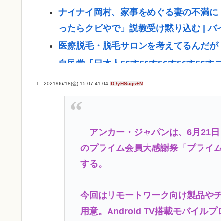
ナイナイ岡村、家事をめぐる妻の不満に
ったらクビやで」説教受け黙り込む | 
医療脱毛・脱毛サロンを考えてるんだが
自民党「日本人56す56す56す56す5
【戦後最長】日本、なんと74ヶ月連続
1 : 2021/06/18(金) 15:07:41.04
ID:/yHSugs+M
ジャンポケ斉藤「同意があったんです。
いの？
(ヽ´ん`)「手術が始まった…大丈夫大丈夫
アンカー・ジャパンは、6月21日～
「！？」
のプライム会員大感謝祭「プライム
する。
【衝撃】兵庫県斎藤知事、海外事業所を
る」・・・・・・・・・
今回はリモートワーク向け製品や
【驚愕】いまだに続いていると聞いてビ
用意。Android TV搭載モバイルプロ
た」