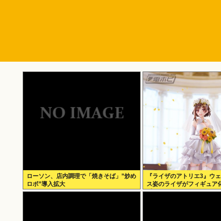
ローソン、店内調理で「焼きそば」”炒め
『ライザのアトリエ3』ウ
ロボ”導入拡大
ス姿のライザがフィギュア化
∀ﾟ)───!!!!!