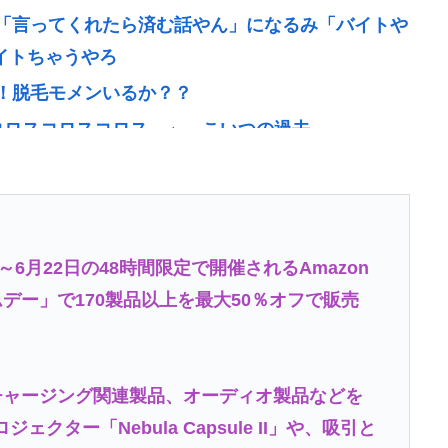
「言ってくれたら済む話やん」になるみ「バイトや
バイトちゃうやろ
！脱毛モメンいるか？？
6すコロスコロスコロス…」←こいつの過去
で景気回復していた‥‥
本当です。信じて下さい」 ←何でこの主張が通らな
落ち着け」医師「キャー地震よー！」(;ﾟんﾟ)
6月22日の48時間限定で開催されるAmazon
デー」で170製品以上を最大50％オフで販売
全て廃止へ「公務員が海外で遊ぶためにあ
チャージング関連製品、オーディオ製品などを
ビる漫画「ながされて藍蘭島」「咲」「らき☆す
ジェクター「Nebula Capsule II」や、吸引と