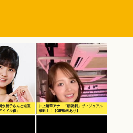
嗣永桃子さんと道重
井上清華アナ 「朗読劇」ヴィジュアル
アイドル像」
撮影！！【GIF動画あり】