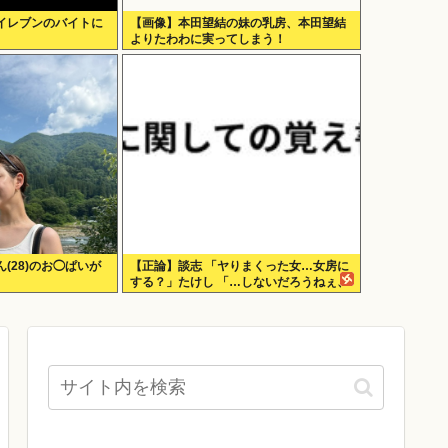
イレブンのバイトに
【画像】本田望結の妹の乳房、本田望結
よりたわわに実ってしまう！
(28)のお◯ぱいが
【正論】談志 「ヤりまくった女…女房に
する？」たけし 「…しないだろうねぇ、
やっぱ」