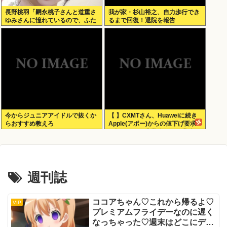
長野桃羽「嗣永桃子さんと道重さ
我が家・杉山裕之、自力歩行でき
ゆみさんに憧れているので、ふた
るまで回復！退院を報告
りの憧れの部分をぎゅっと集めた
存在になりたいです！」
今からジュニアアイドルで抜くか
【 】CXMTさん、Huaweiに続き
らおすすめ教えろ
Apple(アポー)からの値下げ要求
も拒否！！！半導体バボー継続
へ！！！
週刊誌
ココアちゃん♡これから帰るよ♡
VIP
プレミアムフライデーなのに遅く
なっちゃった♡週末はどこにデー