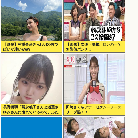
【画像】村重杏奈さん(30)のおつ
【画像】女優・夏菜、ロンハーで
ぱいが凄いwww
無防備パンチラ
長野桃羽「嗣永桃子さんと道重さ
田﨑さくらアナ セクシーノース
ゆみさんに憧れているので、ふた
リーブ脇！！
りの憧れの部分をぎゅっと集めた
存在になり