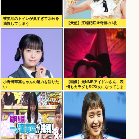
被災地のトイレが臭すぎて水分を
【天使】江端妃咲＠奇跡の1枚
我慢してしまう
小野田華凛ちゃんの魅力を語りた
【画像】元NMBアイドルさん、表
い
情もカラダもS♡X女になってしま
うｗｗｗ