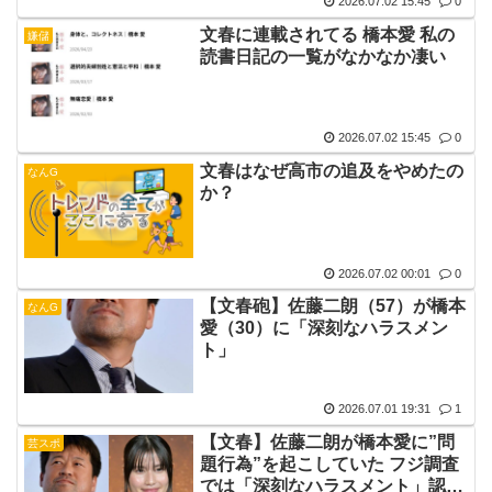
2026.07.02 15:45
0
文春に連載されてる 橋本愛 私の
嫌儲
読書日記の一覧がなかなか凄い
2026.07.02 15:45
0
文春はなぜ高市の追及をやめたの
なんG
か？
2026.07.02 00:01
0
【文春砲】佐藤二朗（57）が橋本
なんG
愛（30）に「深刻なハラスメン
ト」
2026.07.01 19:31
1
【文春】佐藤二朗が橋本愛に”問
芸スポ
題行為”を起こしていた フジ調査
では「深刻なハラスメント」認