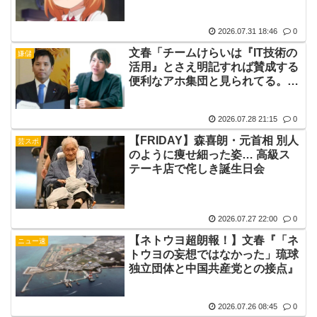
トしよっか♡
2026.07.31 18:46
0
文春「チームけらいは『IT技術の
嫌儲
活用』とさえ明記すれば賛成する
便利なアホ集団と見られてる。で
も内ゲバ起きてるらしいわ」
2026.07.28 21:15
0
【FRIDAY】森喜朗・元首相 別人
芸スポ
のように痩せ細った姿… 高級ス
テーキ店で侘しき誕生日会
2026.07.27 22:00
0
【ネトウヨ超朗報！】文春『「ネ
ニュー速
トウヨの妄想ではなかった」琉球
独立団体と中国共産党との接点』
2026.07.26 08:45
0