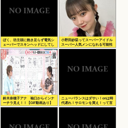
ぼく、坊主頭に飽き足らず電気シ
小野田紗栞ってスーパーアイドル
ェーバーでスキンヘッドにしてし
スーパー人気メンになれる可能性
まう
あったよな？
鈴木奈穂子アナ 袖口からインナ
ニューバランスはダサい！onは時
ーチラ見え！！【GIF動画あり】
代遅れ！サロモンを買え！って言
われたから買ったんやが