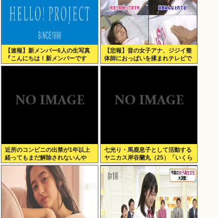
【速報】新メンバー6人の生写真
【悲報】昔の女子アナ、ジジイ整
『こんにちは！新メンバーです
体師におっぱいを揉まれテレビで
☆』
放送されてしまうwww
近所のコンビニの出禁が1年以上
七光り・馬鹿息子として活動する
経ってもまだ解除されないんや
ヤニカス岸谷蘭丸（25）「いくら
が…
税金を我々が払ってるんだと」