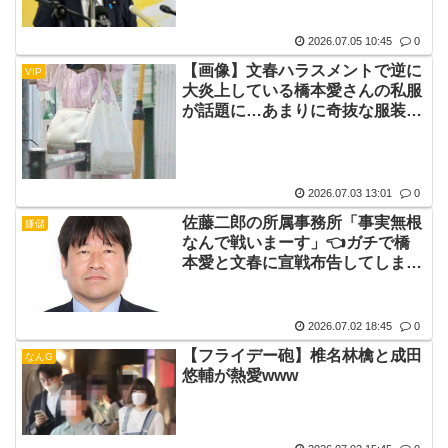
2026.07.05 10:45
0
【画像】文春ハラスメントで逆に
VIP
大炎上している橋本愛さんの私服
が話題に…あまりに奇抜な服装か
ら精神状態を心配する声も
2026.07.03 13:01
0
佐藤二郎の所属事務所「事実無根
嫌儲
なんで戦いまーす」👈ガチで橋
本愛と文春に宣戦布告してしま
う…
2026.07.02 18:45
0
【フライデー砲】椎名林檎と成田
なんG
悠輔が熱愛www