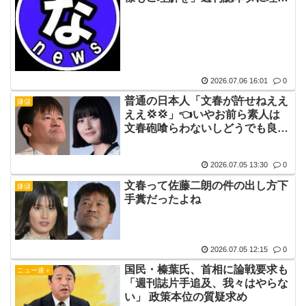
求める
2026.07.06 16:01
0
普通の日本人「文春が許せねええ
嫌儲
ええ💢💢」👈いやお前ら素人は
文春砲喰らわないしどうでも良く
ない？
2026.07.05 13:30
0
文春って佐藤二朗の件の出し方下
嫌儲
手糞だったよね
2026.07.05 12:15
0
国民・榛葉氏、首相に論戦要求も
ニュー速＋
「週刊誌片手追及、我々はやらな
い」 政策本位の質疑求め