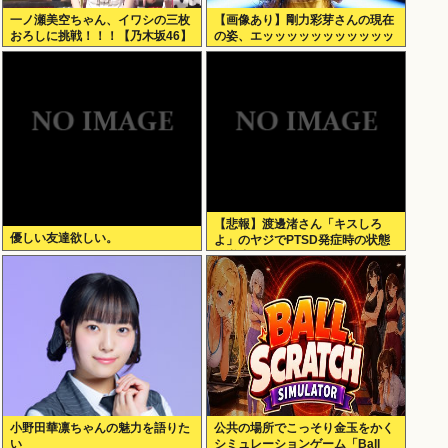
一ノ瀬美空ちゃん、イワシの三枚
【画像あり】剛力彩芽さんの現在
おろしに挑戦！！！【乃木坂46】
の姿、エッッッッッッッッッッッ
ッ！
【悲報】渡邊渚さん「キスしろ
優しい友達欲しい。
よ」のヤジでPTSD発症時の状態
に逆戻り
小野田華凛ちゃんの魅力を語りた
公共の場所でこっそり金玉をかく
い
シミュレーションゲーム「Ball