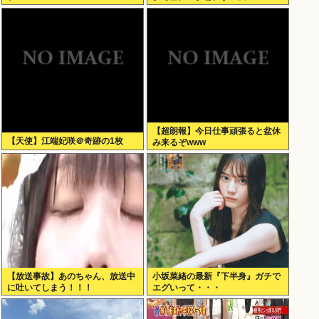
Scratch Simulator」がSteamで
発表される
【超朗報】今日仕事頑張ると盆休
【天使】江端妃咲＠奇跡の1枚
み来るぞwww
【放送事故】あのちゃん、放送中
小坂菜緒の最新『下半身』ガチで
に吐いてしまう！！！
エグいって・・・