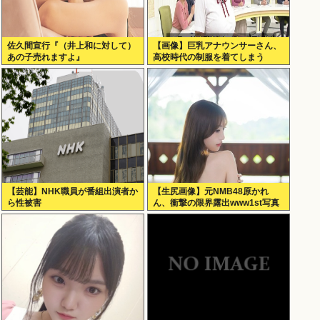
佐久間宣行『（井上和に対して）
【画像】巨乳アナウンサーさん、
あの子売れますよ』
高校時代の制服を着てしまう
【芸能】NHK職員が番組出演者か
【生尻画像】元NMB48原かれ
ら性被害
ん、衝撃の限界露出www1st写真
集でパールTバックのランジェリ
ー姿を解禁！！！