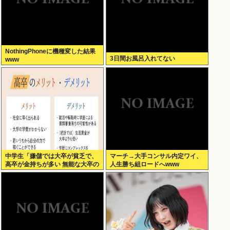
NothingPhoneに機種変した結果
3日間お風呂入れてない
www
中学生「嫌儲では大卒が貧乏で、
マーチ→大手コンサル内定ワイ、
高卒が金持ちが多い 無能な大卒の
人生勝ち組ロードへwww
集まりw」エックスで一万いいね