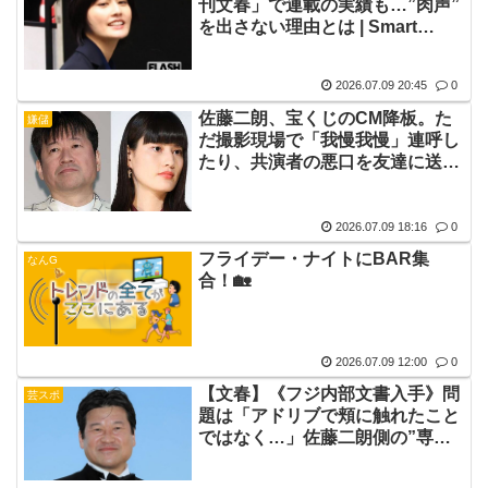
刊文春」で連載の実績も…”肉声”
を出さない理由とは | Smart
FLASH
2026.07.09 20:45
0
佐藤二朗、宝くじのCM降板。た
嫌儲
だ撮影現場で「我慢我慢」連呼し
たり、共演者の悪口を友達に送り
まくって文春に売られただけなの
に
2026.07.09 18:16
0
フライデー・ナイトにBAR集
なんG
合！🏡
2026.07.09 12:00
0
【文春】《フジ内部文書入手》問
芸スポ
題は「アドリブで頬に触れたこと
ではなく…」佐藤二朗側の”専門
家”は聞き取りをせず一方的に無
罪を主張