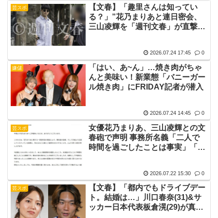
【文春】「趣里さんは知ってい
芸スポ
る？」”花乃まりあと連日密会、
三山凌輝を「週刊文春」が直撃し
た！直撃後の夜にもシティホテル
で密会
2026.07.24 17:45
0
「はい、あ~ん」…焼き肉がちゃ
嫌儲
んと美味い！新業態「バニーガー
ル焼き肉」にFRIDAY記者が潜入
2026.07.24 14:45
0
女優花乃まりあ、三山凌輝との文
芸スポ
春砲で声明 事務所名義「二人で
時間を過ごしたことは事実」「不
適切な判断であった」
2026.07.22 15:30
0
【文春】「都内でもドライブデー
芸スポ
ト。結婚は…」川口春奈(31)&サ
ッカー日本代表板倉滉(29)が真剣
交際 「川口さんはオランダまで