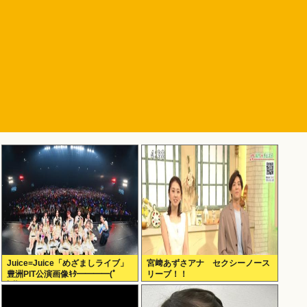
Juice=Juice「めざましライブ」
宮﨑あずさアナ セクシーノース
豊洲PIT公演画像ｷﾀ━━━━(ﾟ
リーブ！！
∀ﾟ)━━━━!!