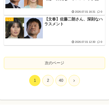
定…佐藤の事務所は「該当しな
い」と否定
2026.07.01 16:31
0
【文春】佐藤二朗さん、深刻なハ
なんG
ラスメント
2026.07.01 12:30
0
次のページ
次
1
2
40
へ