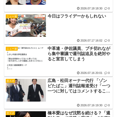
会いに」
2026.07.18 18:30
0
今日はフライデーかもしれない
ニュー速
2026.07.17 16:02
0
中革連・伊佐議員、ブチ切れなが
ニュー速
ら集中審議で週刊誌追及を絶対や
ると宣言してしまう
2026.07.16 20:01
0
広島・松田オーナー代行 「ゾン
芸スポ
ビたばこ」週刊誌報道受け「一つ
一つに対してはコメントすること
はない。調査についてはしてい
る」
2026.07.16 19:30
0
橋本愛はなぜ沈黙を続ける？「週
芸スポ