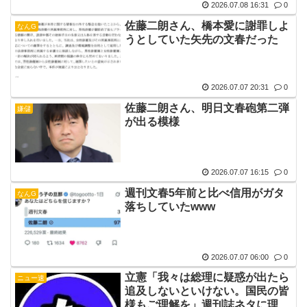
2026.07.08 16:31
0
佐藤二朗さん、橋本愛に謝罪しよ
なんG
うとしていた矢先の文春だった
2026.07.07 20:31
0
佐藤二朗さん、明日文春砲第二弾
嫌儲
が出る模様
2026.07.07 16:15
0
週刊文春5年前と比べ信用がガタ
なんG
落ちしていたwww
2026.07.07 06:00
0
立憲「我々は総理に疑惑が出たら
ニュー速
追及しないといけない。国民の皆
様もご理解を」週刊誌ネタに理解