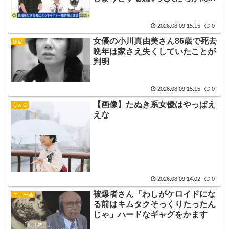
題」
2026.08.09 15:15
0
女優の小川真由美さん86歳で死去
嫌儲
晩年は家さえ失くしていたことが
判明
2026.08.09 15:15
0
【画像】たぬき系女優はやっぱえ
なんG
えな
2026.08.09 14:02
0
被爆者さん「わしがケロイドにな
ニュー速
る前はキムタクそっくりたったん
じゃ」ハードなギャグをかます