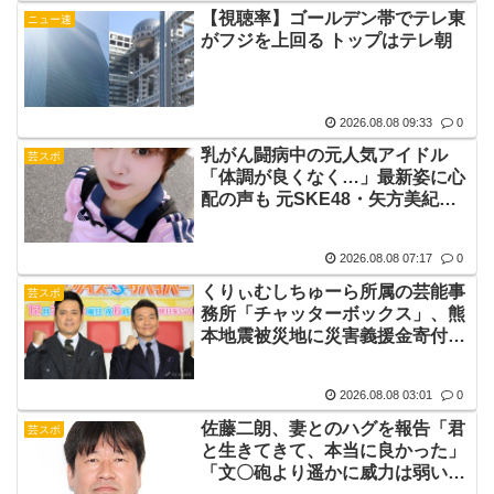
【視聴率】ゴールデン帯でテレ東
ニュー速
がフジを上回る トップはテレ朝
2026.08.08 09:33
0
乳がん闘病中の元人気アイドル
芸スポ
「体調が良くなく…」最新姿に心
配の声も 元SKE48・矢方美紀に
「無理せずに」「しっかり休ん
で」ファン
2026.08.08 07:17
0
くりぃむしちゅーら所属の芸能事
芸スポ
務所「チャッターボックス」、熊
本地震被災地に災害義援金寄付を
発表
2026.08.08 03:01
0
佐藤二朗、妻とのハグを報告「君
芸スポ
と生きてきて、本当に良かった」
「文〇砲より遥かに威力は弱い