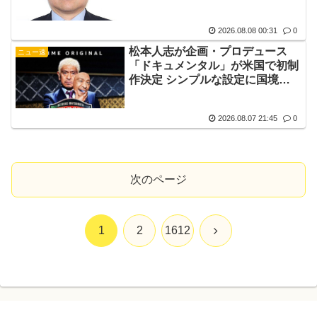
が、僕のノロケ砲をお見舞いす
る」
2026.08.08 00:31
0
松本人志が企画・プロデュース
ニュー速
「ドキュメンタル」が米国で初制
作決定 シンプルな設定に国境超
えた支持
2026.08.07 21:45
0
次のページ
次
1
2
1612
へ