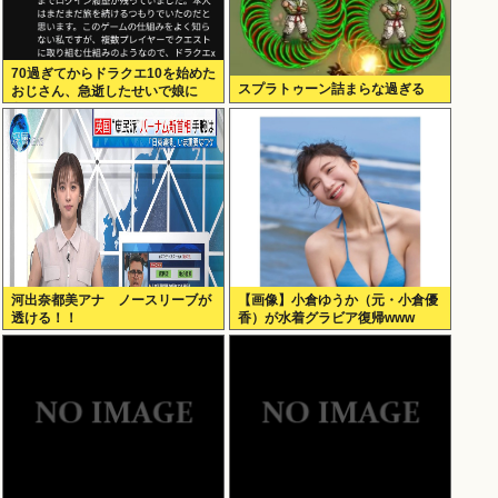
70過ぎてからドラクエ10を始めた
スプラトゥーン詰まらな過ぎる
おじさん、急逝したせいで娘に
色々開示されてしまう
河出奈都美アナ ノースリーブが
【画像】小倉ゆうか（元・小倉優
透ける！！
香）が水着グラビア復帰www