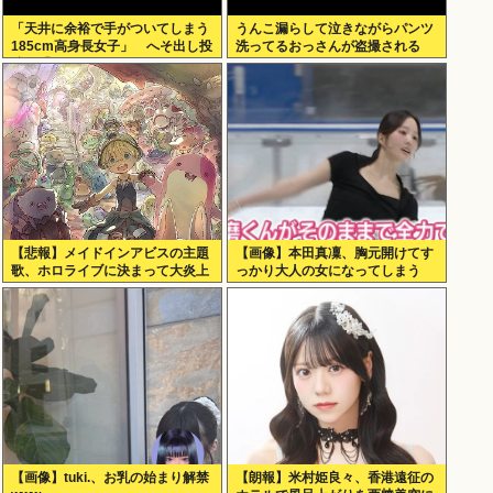
「天井に余裕で手がついてしまう
うんこ漏らして泣きながらパンツ
185cm高身長女子」 へそ出し投
洗ってるおっさんが盗撮される
稿に「ピッタリの服があるのがす
ぎょい！」の声
【悲報】メイドインアビスの主題
【画像】本田真凜、胸元開けてす
歌、ホロライブに決まって大炎上
っかり大人の女になってしまう
www
【画像】tuki.、お乳の始まり解禁
【朗報】米村姫良々、香港遠征の