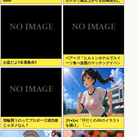
www
ホテルで風呂上がりを西﨑美空に
撮られ拡散されるｗｗｗ
ペアーズ「ヒルトンホテルでスイ
お盆だよ‼全員集合‼
ーツ食べ放題のマッチングイベン
トやるぞ。女2500円男7000円
な」→女だけ埋まるwww
指輪買うのってプロポーズ成功後
彡(●)(●)「汗だくのJKのイラスト
じゃダメなん？
を描け」 「…」