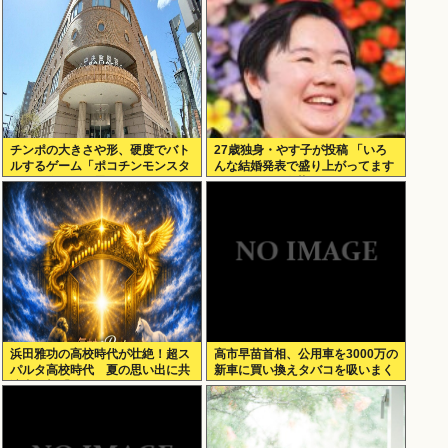
チンポの大きさや形、硬度でバト
27歳独身・やす子が投稿 「いろ
ルするゲーム「ポコチンモンスタ
んな結婚発表で盛り上がってます
ー」を作ろうと思う
が アラサー1人暮らしも…」
浜田雅功の高校時代が壮絶！超ス
高市早苗首相、公用車を3000万の
パルタ高校時代 夏の思い出に共
新車に買い換えタバコを吸いまく
演者衝撃「ええ？」
っていた