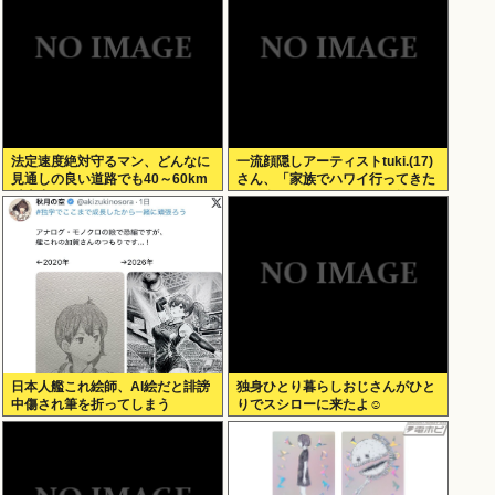
法定速度絶対守るマン、どんなに
一流顔隠しアーティストtuki.(17)
見通しの良い道路でも40～60km
さん、「家族でハワイ行ってきた
以上出さない
w」 自己顕示欲がどんどん抑えら
れなくなる
日本人艦これ絵師、AI絵だと誹謗
独身ひとり暮らしおじさんがひと
中傷され筆を折ってしまう
りでスシローに来たよ☺