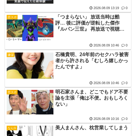
2026.08.09 13:19
0
「つまらない」 放送当時は酷
芸スポ
評… 後に評価が逆転した傑作
『ルパン三世』 再放送で視聴率
30%超え 誰もが知る名作に
2026.08.09 10:46
0
石橋貴明、24年前のセクハラ被害
嫌儲
者から許される「むしろ嬉しかっ
たんですよ」
2026.08.09 10:46
0
明石家さんま、どこでもドア不要
芸スポ
論を主張「俺は不便。おもしろく
ない」
2026.08.09 10:16
0
美人まんさん、枕営業してしまう
なんG