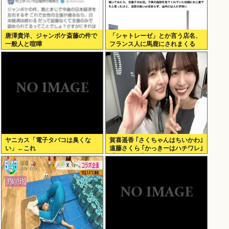
唐澤貴洋、ジャンポケ斎藤の件で
「シャトレーゼ」とか言う店名、
一般人と喧嘩
フランス人に馬鹿にされまくる
www（画像あり）
ヤニカス「電子タバコは臭くな
賀喜遥香 ｢さくちゃんはちいかわ｣
い」←これ
遠藤さくら ｢かっきーはハチワレ｣
【乃木坂46】