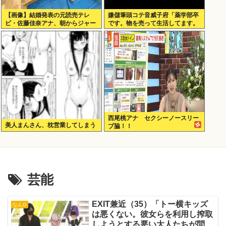
【画像】結婚発表の元読売テレ
嫌儲筆頭コテ音威子府「薬学部卒
ビ・佐藤佳奈アナ、朝からジャー
です。物を売って生活してます。
ジ尻丸出し
何を売ってるかは言えません」
西尾桃アナ セクシーノースリー
美人まんさん、枕営業してしまう
ブ脇！！
芸能
EXIT兼近（35）「トー横キッズ
なんG
は悪くない。彼女らを利用し搾取
しようとする悪い大人たちが問