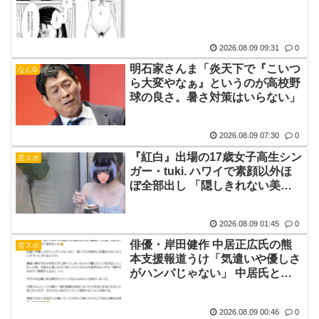
2026.08.09 09:31
0
明石家さんま「炎天下で『こいつ
なんG
ら大変やなぁ』というのが高校野
球の良さ。暑さ対策はいらない」
2026.08.09 07:30
0
『紅白』出場の17歳女子高生シン
芸スポ
ガー・tuki. ハワイで素顔以外ほ
ぼ全部出し 「隠しきれない美
貌」とSNSざわつく
2026.08.09 01:45
0
俳優・岸田健作 中居正広氏の熊
芸スポ
本支援報道うけ「気遣いや優しさ
がハンパじゃない」 中居氏との
思い出を回顧
2026.08.09 00:46
0