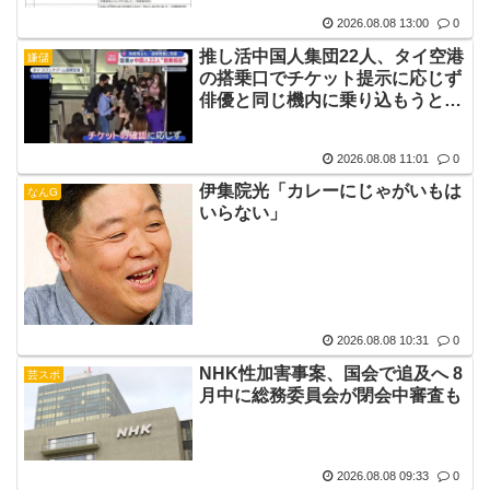
2026.08.08 13:00
0
推し活中国人集団22人、タイ空港
嫌儲
の搭乗口でチケット提示に応じず
俳優と同じ機内に乗り込もうとし
大混乱 まとめて搭乗拒否
2026.08.08 11:01
0
伊集院光「カレーにじゃがいもは
なんG
いらない」
2026.08.08 10:31
0
NHK性加害事案、国会で追及へ 8
芸スポ
月中に総務委員会が閉会中審査も
2026.08.08 09:33
0