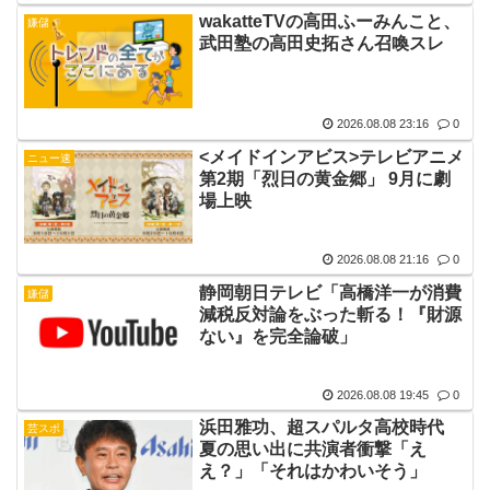
wakatteTVの高田ふーみんこと、
嫌儲
武田塾の高田史拓さん召喚スレ
2026.08.08 23:16
0
<メイドインアビス>テレビアニメ
ニュー速
第2期「烈日の黄金郷」 9月に劇
場上映
2026.08.08 21:16
0
静岡朝日テレビ「高橋洋一が消費
嫌儲
減税反対論をぶった斬る！『財源
ない』を完全論破」
2026.08.08 19:45
0
浜田雅功、超スパルタ高校時代
芸スポ
夏の思い出に共演者衝撃「え
え？」「それはかわいそう」