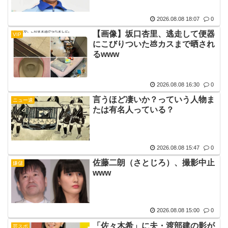
2026.08.08 18:07
0
【画像】坂口杏里、逃走して便器
VIP
にこびりついた💩カスまで晒され
るwww
2026.08.08 16:30
0
言うほど凄いか？っていう人物ま
ニュー速
たは有名人っている？
2026.08.08 15:47
0
佐藤二朗（さとじろ）、撮影中止
嫌儲
www
2026.08.08 15:00
0
「佐々木希」に夫・渡部建の影が
芸スポ