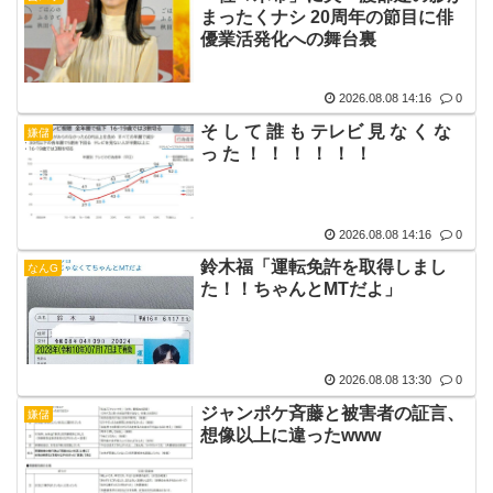
まったくナシ 20周年の節目に俳
優業活発化への舞台裏
2026.08.08 14:16
0
そ し て 誰 も テレビ 見 な く な
嫌儲
っ た ！ ！ ！ ！ ！ ！
2026.08.08 14:16
0
鈴木福「運転免許を取得しまし
なんG
た！！ちゃんとMTだよ」
2026.08.08 13:30
0
ジャンポケ斉藤と被害者の証言、
嫌儲
想像以上に違ったwww