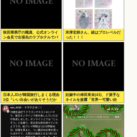
秋田県県庁の職員、公式オンライ
米津玄師さん、絵はプロレベルだ
ン会見で出張先のラブホテルでバ
った！！！
スローブを着て喫煙しながら登場
www
日本人JDが韓国旅行しまくる理由
妊娠中の倖田來未(43)、ド派手な
1位「いい出会いがありそうだか
ネイルを披露「世界一可愛い妊
ら」
婦」と称賛の声