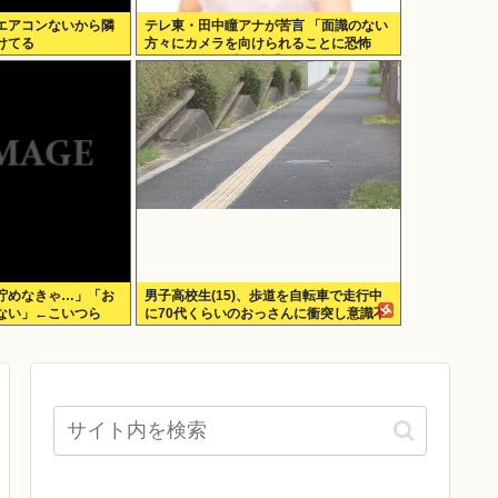
エアコンないから隣
テレ東・田中瞳アナが苦言 「面識のない
けてる
方々にカメラを向けられることに恐怖
を」 ロケ撮影時に勝手に撮影してくる人
に注意喚起
貯めなきゃ…」「お
男子高校生(15)、歩道を自転車で走行中
ない」←こいつら
に70代くらいのおっさんに衝突し意識不
明にさせてしまう