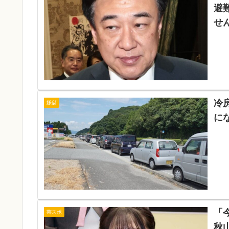
避
せ
冷
嫌儲
に
「
芸スポ
秋