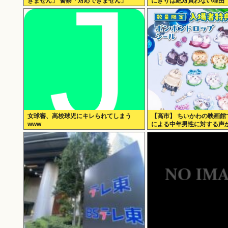
きません」 警察「対応できません」
にぎりは絶対買わない理由
女球審、高校球児にキレられてしまう
【高市】 ちいかわの映画館
www
による中年男性に対する声か
画特典をおねだり