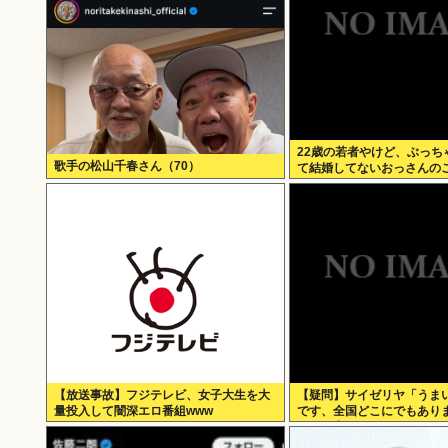
22歳の若者やけど、ぶっち
歌手の松山千春さん（70）
て結婚してないおっさんの
る
【放送事故】フジテレビ、女子大生を大
【疑問】サイゼリヤ「うま
量投入して闇深エロ番組www
です、全国どこにでもあり
つの弱点