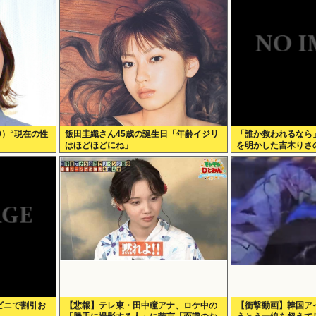
0）“現在の性
飯田圭織さん45歳の誕生日「年齢イジリ
「誰か救われるなら
はほどほどにね」
を明かした吉木りさ
は浄化できた。子ど
夫」
ビニで割引お
【悲報】テレ東・田中瞳アナ、ロケ中の
【衝撃動画】韓国ア