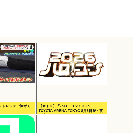
ストレッチで胸がく
【セトリ】「ハロ！コン！2026」
TOYOTA ARENA TOKYO 8月8日昼・夜
公演セットリス