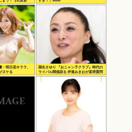
しまう！【乳首あ
すぎ！」www
優・明日花キララ、
国生さゆり 『おニャン子クラブ』時代の
がヌケる
ライバル関係語る 伊達みきおが直球質問
「たとえば誰です？」