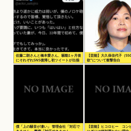
佐藤二朗さんと橋本愛さん、騒動1ヶ月後
【芸能】大久保佳代子（55
にそれぞれSNS復帰し初ツイートが出揃
欲”について衝撃告白
う
僕「上の騒音が凄い」 管理会社「対応で
【芸能】ヒコロヒー コン