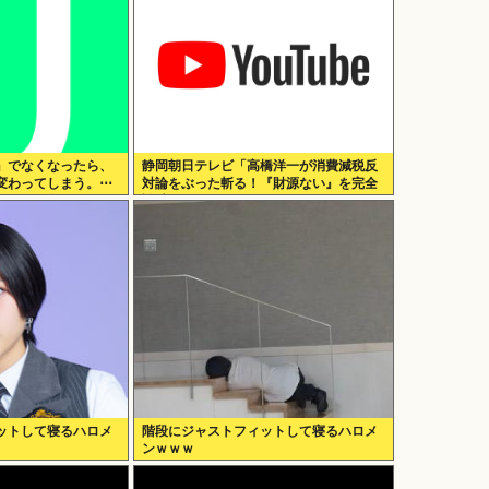
』でなくなったら、
静岡朝日テレビ「高橋洋一が消費減税反
変わってしまう。⋯
対論をぶった斬る！『財源ない』を完全
どうか、白黒ハッキ
論破」
ットして寝るハロメ
階段にジャストフィットして寝るハロメ
ンｗｗｗ