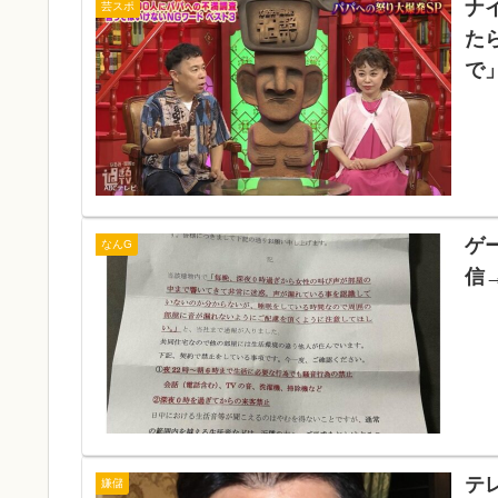
ナ
芸スポ
た
で
ゲ
なんG
信
テ
嫌儲