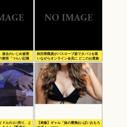
」過去のいじめ被害
秋田県職員がバスローブ姿でタバコを吸
の覚悟「つらい記憶
いながらオンライン会見に どこのお貴族
もが知っても大丈
様だよw
イドルのエ□売り、と
【画像】ギャル「妹の豊胸お○ぱいおもろ