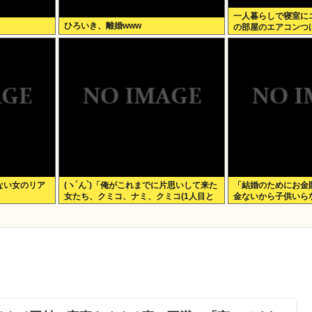
一人暮らしで寝室に
ひろいき、離婚www
の部屋のエアコンつ
ない女のリア
(ヽ´ん`)「俺がこれまでに片思いして来た
「結婚のためにお金
女たち、クミコ、ナミ、クミコ(1人目と
金ないから子供いら
は別人、タミヨ、カオリ、ユカリ…」