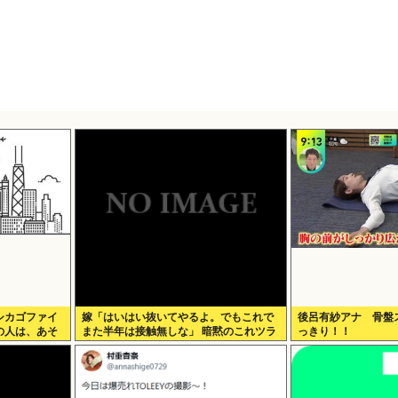
シカゴファイ
嫁「はいはい抜いてやるよ。でもこれで
後呂有紗アナ 骨盤
の人は、あそ
また半年は接触無しな」 暗黙のこれツラ
っきり！！
過ぎるだろ