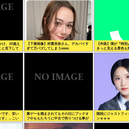
ゃけ、30超え
【下着画像】村重杏奈さん、デカパイす
【作曲】僕が『特別
こと見下して
ぎて万バズしてしまうwww
きっと見える景色も
だから曖昧でいい。
リさせないで
いです、安い
糞ゲーを掴まされてもその日にブックオ
階段にジャストフィ
ます」←こい
フやももたろうに中古で売りつける事が
ンｗｗｗ
できなくなる時代に突入