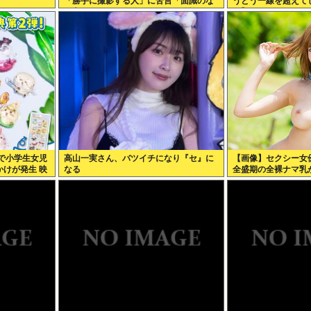
「勝手に撮影する人」に苦言「面識のな
うとう一線を超えて
い方にカメラを向けられるのは恐怖」
り】
で小学生女児
高山一実さん、バツイチになり『セ』に
【画像】セクシー女
けが発生 映
なる
全盛期の全裸ナマ乳