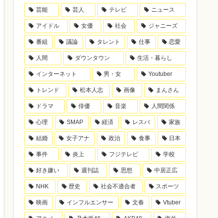
芸能
芸人
テレビ
ニュース
アイドル
女優
社会
ジャニーズ
番組
議論
タレント
仕事
恋愛
人間
ダウンタウン
生活・暮らし
インターネット
男・女
Youtuber
トレンド
松本人志
画像
まんさん
ドラマ
俳優
音楽
人間関係
心理
SMAP
経済
レスバ
家族
結婚
女子アナ
政治
食事
日本
事件
炎上
フジテレビ
学校
好き嫌い
週刊誌
思想
中居正広
NHK
歴史
社会不適合者
スポーツ
映画
インフルエンサー
文春
Vtuber