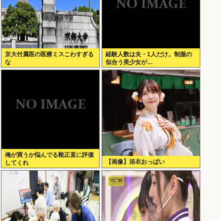
京大付属医の医療ミスこわすぎる
経験人数は夫・1人だけ。制服の
な
似合う美少女が…
俺が買うか悩んでる靴正直に評価
【画像】浴衣おっぱい
してくれ