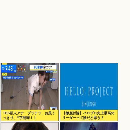
TBS新人アナ ブラチラ、お尻く
【徹底討論】ハロプロ史上最高の
っきり、Y字開脚！！
リーダーって誰だと思う？