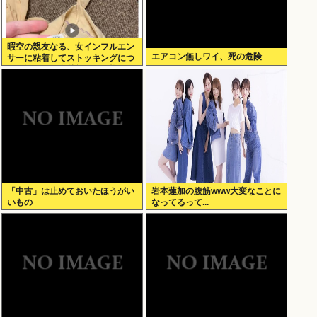
暇空の親友なる、女インフルエン
エアコン無しワイ、死の危険
サーに粘着してストッキングにつ
いて語りだし嫌儲卿として格を見
せつける
「中古」は止めておいたほうがい
岩本蓮加の腹筋www大変なことに
いもの
なってるって...