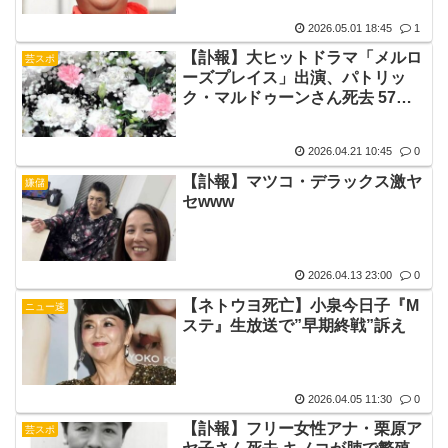
2026.05.01 18:45
1
【訃報】大ヒットドラマ「メルロ
芸スポ
ーズプレイス」出演、パトリッ
ク・マルドゥーンさん死去 57歳
心臓発作で
2026.04.21 10:45
0
【訃報】マツコ・デラックス激ヤ
嫌儲
セwww
2026.04.13 23:00
0
【ネトウヨ死亡】小泉今日子『M
ニュー速
ステ』生放送で”早期終戦”訴え
2026.04.05 11:30
0
【訃報】フリー女性アナ・栗原ア
芸スポ