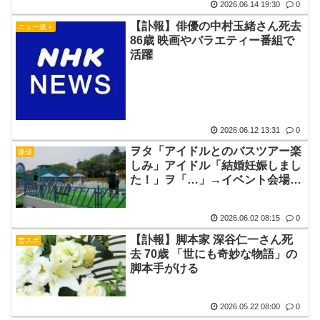
2026.06.14 19:30
0
【訃報】俳優の中村玉緒さん死去
ニュー速＋
86歳 映画やバラエティー番組で
活躍
2026.06.12 13:31
0
ヲタ「アイドルとのバスツアー楽
嫌儲
しみ」アイドル「結婚妊娠しまし
た！」ヲ「…」→イベント会場は
倒産、生まれた子どもが6か月で
死去
2026.06.02 08:15
0
【訃報】脚本家 深谷仁一さん死
芸スポ
去 70歳 「世にも奇妙な物語」の
脚本手がける
2026.05.22 08:00
0