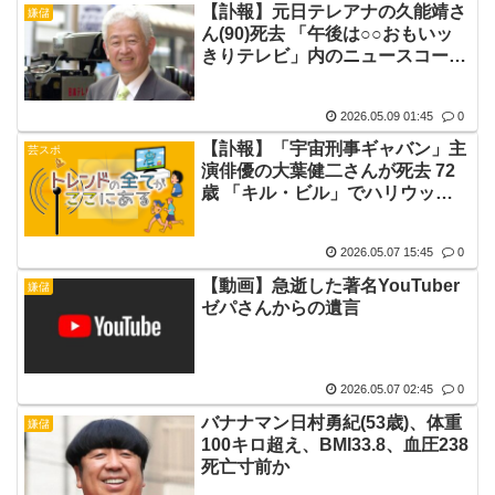
【訃報】元日テレアナの久能靖さ
嫌儲
ん(90)死去 「午後は○○おもいッ
きりテレビ」内のニュースコーナ
ーで有名
2026.05.09 01:45
0
【訃報】「宇宙刑事ギャバン」主
芸スポ
演俳優の大葉健二さんが死去 72
歳 「キル・ビル」でハリウッド
デビューも
2026.05.07 15:45
0
【動画】急逝した著名YouTuber
嫌儲
ゼパさんからの遺言
2026.05.07 02:45
0
バナナマン日村勇紀(53歳)、体重
嫌儲
100キロ超え、BMI33.8、血圧238
死亡寸前か