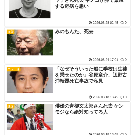
ヤ子さん死去 キノコが肺で繁殖
する奇病を患い
2026.03.28 02:45
0
みのもんた、死去
嫌儲
2026.03.24 17:01
0
「なぜそういった船に学校は生徒
ニュー速
を乗せたのか」谷原章介、辺野古
沖転覆死亡事故で私見
2026.03.18 13:45
0
俳優の青柳文太郎さん死去 ケン
嫌儲
モジなら絶対知ってる人
2026.03.18 13:45
0