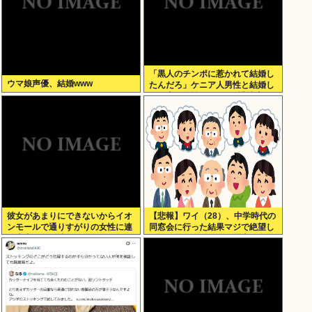
「黒人のチンポに惹かれて結婚し
ウマ娘声優、結婚www
たんだろ」ケニア人男性と結婚し
た日本人女性（31）に”誹謗中
傷”殺到
彼女があまりにできないからイオ
【悲報】ワイ（28）、中学時代の
ンモールで通りすがりの女性に連
同窓会に行った結果マジで絶望し
絡先書いた紙渡すよ
てしまう・・・・・・理由がこち
ら・・・・・・