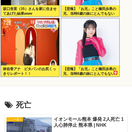
坂口杏里（35）さんを家に住ませ
【悲報】「お兄」こと橋田歩果の
てあげた結果www
兄、当時8歳の妹にとんでもない
ことを頼む
林佑香アナ ピタパンのお尻くっ
【悲報】「お兄」こと橋田歩果の
きりレポート！！
兄、当時8歳の妹にとんでもない
ことを頼む
死亡
イオンモール熊本 爆発 2人死亡 1
ニュー速＋
人心肺停止 熊本県 | NHK