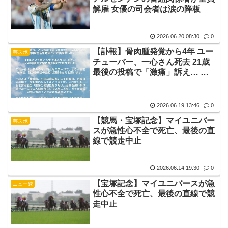
解雇 女優の司会者は涙の降板
2026.06.20 08:30
0
【訃報】骨肉腫発覚から4年 ユー
芸スポ
チューバー、一心さん死去 21歳
最後の投稿で「激痛」訴え… 著
名人ら追悼
2026.06.19 13:46
0
【競馬・宝塚記念】マイユニバー
芸スポ
スが急性心不全で死亡、最後の直
線で競走中止
2026.06.14 19:30
0
【宝塚記念】マイユニバースが急
ニュー速
性心不全で死亡、最後の直線で競
走中止