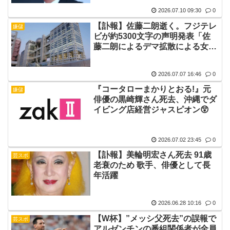
2026.07.10 09:30
0
【訃報】佐藤二朗逝く。フジテレ
嫌儲
ビが約5300文字の声明発表「佐
藤二朗によるデマ拡散による女優
への二次被害を防止」のため
2026.07.07 16:46
0
『コータローまかりとおる!』元
嫌儲
俳優の黒崎輝さん死去、沖縄でダ
イビング店経営ジャスピオン😲
2026.07.02 23:45
0
【訃報】美輪明宏さん死去 91歳
芸スポ
老衰のため 歌手、俳優として長
年活躍
2026.06.28 10:16
0
【W杯】”メッシ父死去”の誤報で
芸スポ
アルゼンチンの番組関係者が全員