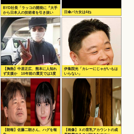
BYD社長「ラッコの開発に『大手
日傘バカ女は4ね
から日本人の技術者を引き抜い
た』って噂は嘘。開発チームに日
本人は0人です」
【胸熱】中居正広、熊本に人知れ
伊集院光「カレーにじゃがいもは
ず支援か 10年前の震災では3度
いらない」
現地入り「誰にも知られなくて良
い」
【朗報】佐藤二朗さん、ハグを報
【画像】Ｘの育乳アカウントの成