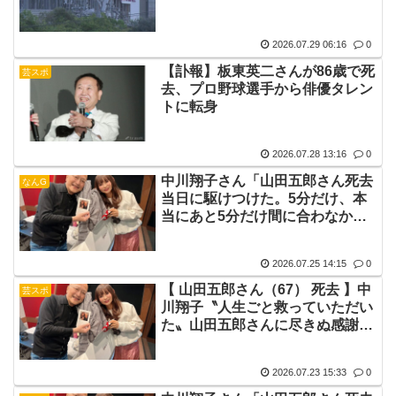
2026.07.29 06:16
0
【訃報】板東英二さんが86歳で死
芸スポ
去、プロ野球選手から俳優タレン
トに転身
2026.07.28 13:16
0
中川翔子さん「山田五郎さん死去
なんG
当日に駆けつけた。5分だけ、本
当にあと5分だけ間に合わなかっ
た」
2026.07.25 14:15
0
【 山田五郎さん（67） 死去 】中
芸スポ
川翔子〝人生ごと救っていただい
た〟山田五郎さんに尽きぬ感謝と
リスペクト
2026.07.23 15:33
0