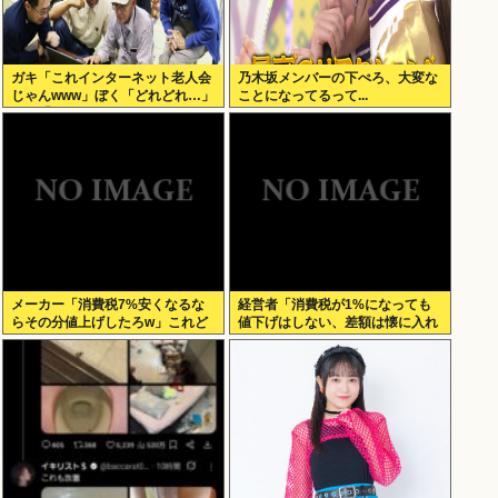
ガキ「これインターネット老人会
乃木坂メンバーの下ぺろ、大変な
じゃんwww」ぼく「どれどれ…」
ことになってるって...
ガキ「ニコニコ！らきすた！ボカ
ロ！」ぼく「はぁ…」
メーカー「消費税7%安くなるな
経営者「消費税が1%になっても
らその分値上げしたろw」これど
値下げはしない、差額は懐に入れ
うすんの？
る」