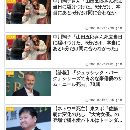
中川翔子さん「山田五郎さん死去
なんG
当日に駆けつけた。5分だけ、本
当にあと5分だけ間に合わなかっ
た」
2026.07.23 12:30
0
中川翔子「山田五郎さん死去当日
なんG
に駆けつけた。5分だけ、本当に
あと5分だけ間に合わなかった」
2026.07.22 21:01
0
【訃報】『ジュラシック・パー
嫌儲
ク』シリーズで有名な豪俳優のサ
ム・ニール死去、78歳
2026.07.13 16:16
0
【ネトウヨ死亡】東スポ『佐藤二
嫌儲
朗に変化の兆し 〝大物女優〟の
登場で橋本愛バトルはトーンダウ
ンか』【渡辺えり】