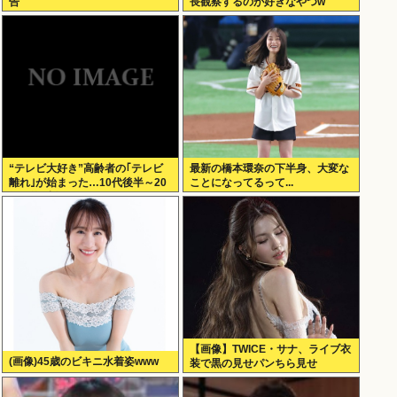
告
長観察するのが好きなやつw
“テレビ大好き”高齢者の｢テレビ
最新の橋本環奈の下半身、大変な
離れ｣が始まった…10代後半～20
ことになってるって...
代の約7割が”ほぼ見ない”
【画像】TWICE・サナ、ライブ衣
(画像)45歳のビキニ水着姿www
装で黒の見せパンちら見せ