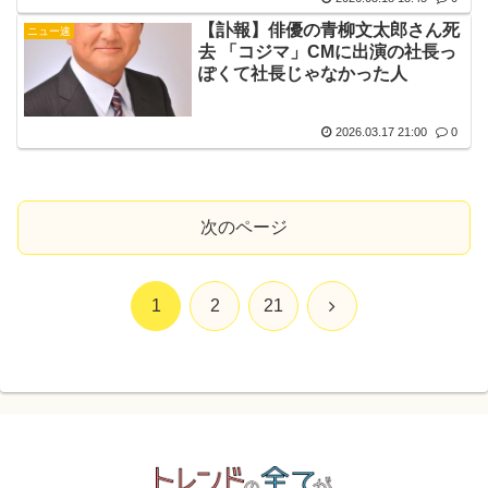
【訃報】俳優の青柳文太郎さん死
ニュー速
去 「コジマ」CMに出演の社長っ
ぽくて社長じゃなかった人
2026.03.17 21:00
0
次のページ
次
1
2
21
へ