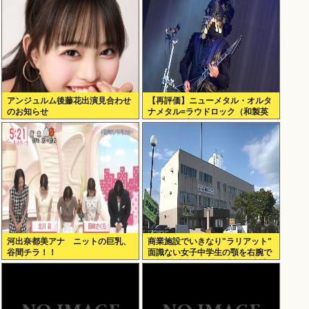
アンジュルム後藤花出演見合わせ
【再評価】ニューメタル・オルタ
のお知らせ
ナメタル=ラウドロック（和製英
語）がZに刺さってるらしい。お
前らがキッズの頃好きだったバン
ドは何？
河出奈都美アナ ニットの巨乳、
商業施設でいきなり"ラリアット"
谷間チラ！！
面識ない女子中学生の顎を右腕で
殴打 22歳女性を暴行容疑で逮捕