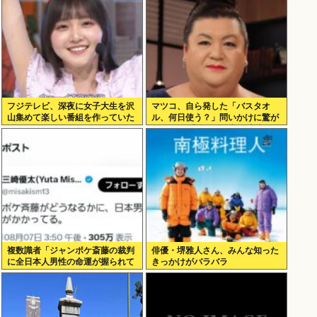
フジテレビ、深夜に女子大生を沢
マツコ、自ら発した「バスタオ
山集めて楽しい番組を作っていた
ル、何日使う？」問いかけに驚が
www
くの答え 「今日は全部、本当のこ
と言うわ」
複数識者「ジャンポケ斎藤の裁判
俳優・堺雅人さん、みんな知った
に全日本人男性の命運が握られて
きっかけがバラバラ
いる。これでだめなら日本男全員
懲役7年だ」