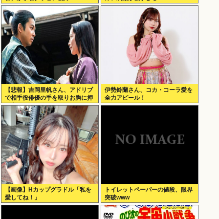
【悲報】吉岡里帆さん、アドリブ
伊勢鈴蘭さん、コカ・コーラ愛を
で相手役俳優の手を取りお胸に押
全力アピール！
し当てる（画像あり）
【画像】Hカップグラドル「私を
トイレットペーパーの値段、限界
愛してね！」
突破www