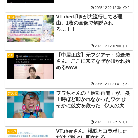
2025.12.22 12:30
0
VTuber叩きが大流行してる理
嫌儲
由、1枚の画像で解説され
る…！！
2025.12.12 16:00
0
【中居正広】元フジアナ・渡邊渚
VIP
さん、ここに来てなぜか叩かれ始
めるwww
2025.12.11 21:01
0
フワちゃんの「活動再開」が、炎
芸スポ
上時ほど叩かれなかったワケ ひ
そかに彼女を救った 《2人の大物
芸能人》 とは
2025.11.11 23:15
0
VTuberさん、桃鉄とコラボした
なんG
だけで散々に叩かれる