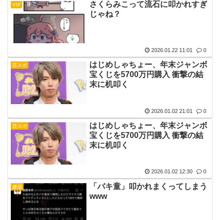
さくらみこって流石に叩かれすぎ
VIP
じゃね？
2026.01.22 11:01
0
はじめしゃちょー、年末ジャンボ
芸スポ
宝くじを5700万円購入 衝撃の結
末に机叩く
2026.01.02 21:01
0
はじめしゃちょー、年末ジャンボ
芸スポ
宝くじを5700万円購入 衝撃の結
末に机叩く
2026.01.02 12:30
0
「バキ童」叩かれまくってしまう
嫌儲
www