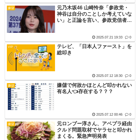
元乃木坂46 山崎怜奈「参政党・
嫌儲
神谷は自分のことしか考えていな
い」と正論を言い、参政党信者に
叩かれまくってしまう
2025.07.21 19:33
0
テレビ、「日本人ファースト」を
VIP
総叩き
2025.07.12 18:30
0
嫌儲で何故かほとんど叩かれない
嫌儲
有名人👈存在する？？？
2025.07.12 00:46
0
元ロンブー淳さん、アベプラ経由
嫌儲
クルド問題取材でヤラセと叩かれ
まくる。緊急声明発表