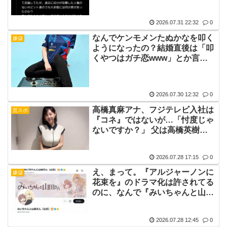
題にwww
2026.07.31 22:32
0
なんでケンモメンたぬかなを叩く
嫌儲
ようになったの？結婚直後は「叩
くやつはガチ恋www」とか言っ
て馬鹿にしてたじゃん？
2026.07.30 12:32
0
高橋真麻アナ、フジテレビ入社は
芸スポ
『コネ』ではないが…「忖度じゃ
ないですか？」 父は高橋英樹、
「ブス、コネ」叩かれた過去も
2026.07.28 17:15
0
え、まって。『アルジャーノンに
嫌儲
花束を』のドラマ化は許されてる
のに、なんで『みいちゃんと山田
さん』はここまで叩かれてるの😰
2026.07.28 12:45
0