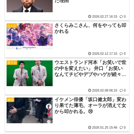
た理由
2026.02.27 16:15
0
さくらみこさん、何をやっても叩
なんG
かれる
2026.02.12 17:15
0
ウエストランド河本「お笑いで世
芸スポ
の中を変えたい」 井口「お笑い
なんてチビやデブやハゲが続々
と…SNSで叩かれるのが芸人」
2026.02.08 06:15
0
イケメン俳優「坂口健太郎」変わ
嫌儲
り果てた薄毛、オーラが消えて女
から叩かれる。😢
2026.01.25 15:46
0