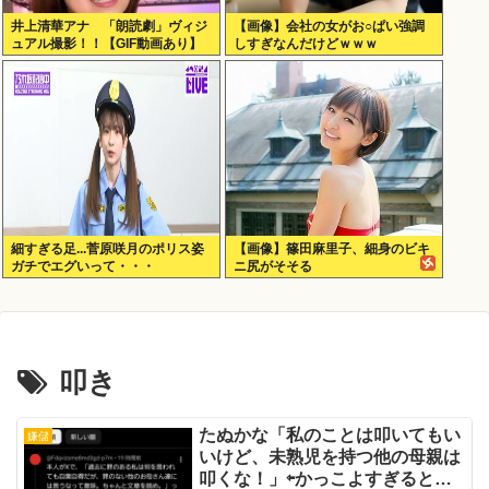
井上清華アナ 「朗読劇」ヴィジ
【画像】会社の女がお○ぱい強調
ュアル撮影！！【GIF動画あり】
しすぎなんだけどｗｗｗ
細すぎる足...菅原咲月のポリス姿
【画像】篠田麻里子、細身のビキ
ガチでエグいって・・・
ニ尻がそそる
叩き
たぬかな「私のことは叩いてもい
嫌儲
いけど、未熟児を持つ他の母親は
叩くな！」⇦かっこよすぎると話