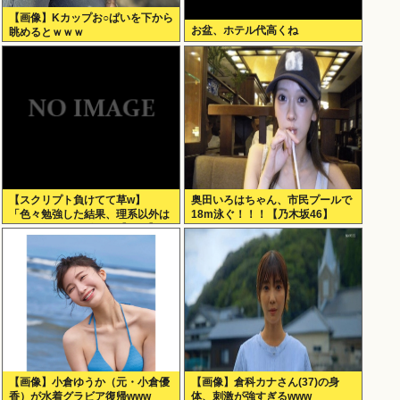
【画像】Kカップお○ぱいを下から
お盆、ホテル代高くね
眺めるとｗｗｗ
【スクリプト負けてて草w】
奥田いろはちゃん、市民プールで
「色々勉強した結果、理系以外は
18m泳ぐ！！！【乃木坂46】
エラー品だと気付いた【ガチ】」
について、もっと具体的に話そう
か
【画像】小倉ゆうか（元・小倉優
【画像】倉科カナさん(37)の身
香）が水着グラビア復帰www
体、刺激が強すぎるwww