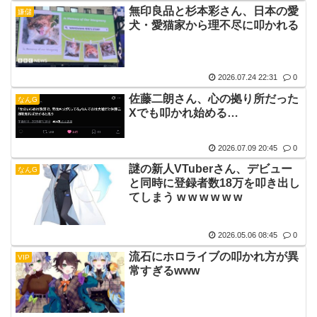
無印良品と杉本彩さん、日本の愛
嫌儲
犬・愛猫家から理不尽に叩かれる
2026.07.24 22:31
0
佐藤二朗さん、心の拠り所だった
なんG
Xでも叩かれ始める…
2026.07.09 20:45
0
謎の新人VTuberさん、デビュー
なんG
と同時に登録者数18万を叩き出し
てしまう w w w w w w
2026.05.06 08:45
0
流石にホロライブの叩かれ方が異
VIP
常すぎるwww