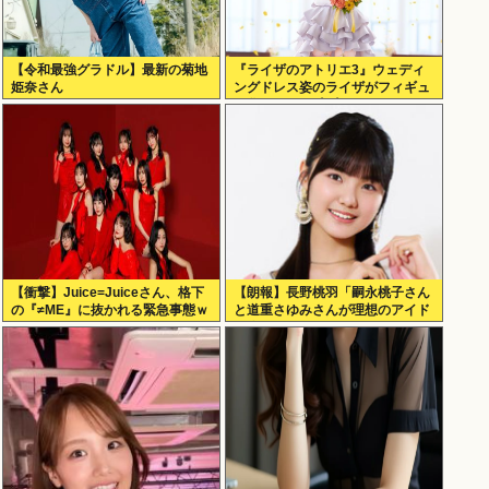
【令和最強グラドル】最新の菊地
『ライザのアトリエ3』ウェディ
姫奈さん
ングドレス姿のライザがフィギュ
ア化キタ───(ﾟ∀ﾟ)───!!!!!
【衝撃】Juice=Juiceさん、格下
【朗報】長野桃羽「嗣永桃子さん
の『≠ME』に抜かれる緊急事態ｗ
と道重さゆみさんが理想のアイド
ｗｗｗｗｗｗｗｗｗｗｗ
ル像」