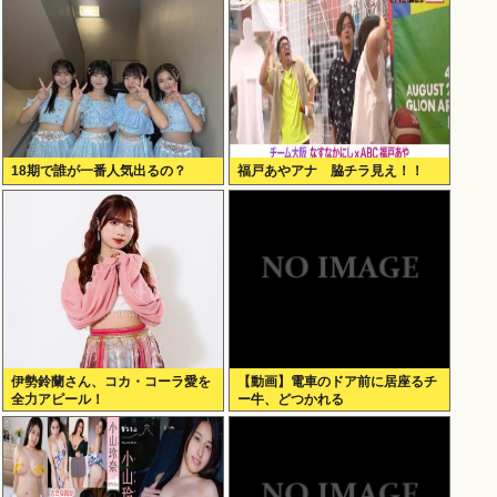
18期で誰が一番人気出るの？
福戸あやアナ 脇チラ見え！！
伊勢鈴蘭さん、コカ・コーラ愛を
【動画】電車のドア前に居座るチ
全力アピール！
ー牛、どつかれる