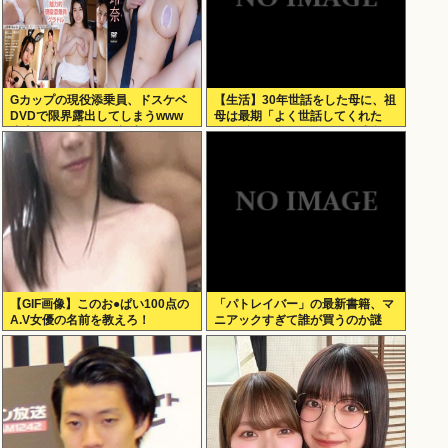
Gカップの現役添乗員、ドスケベ
【生活】30年世話をした母に、祖
DVDで限界露出してしまうwww
母は最期「よく世話してくれた
小山玲奈、手ぶらや極小ビキニで
ね。ずっと嫌いだったのが残念だ
大放出！！新作「聖なる山」の動
よ」と言って死んだ
画＆画像まとめ！
【GIF画像】このお●ぱい100点の
「パトレイバー」の最新書籍、マ
A.V女優の名前を教えろ！
ニアックすぎて誰が買うのか謎