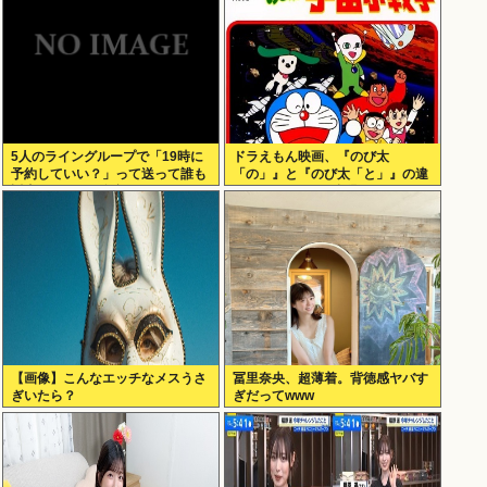
5人のライングループで「19時に
ドラえもん映画、『のび太
予約していい？」って送って誰も
「の」』と『のび太「と」』の違
返事しないから無視でいいよね？
いがわからないと話題に
【画像】こんなエッチなメスうさ
冨里奈央、超薄着。背徳感ヤバす
ぎいたら？
ぎだってwww