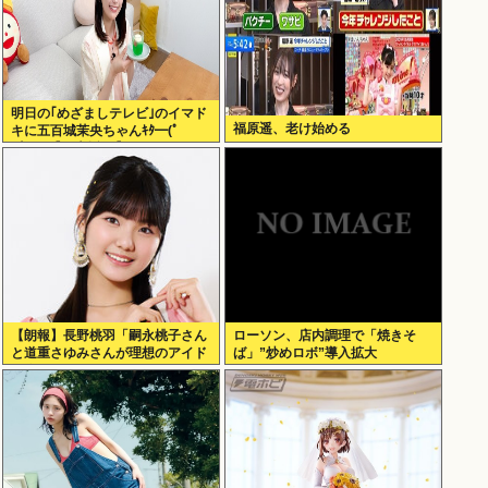
明日の｢めざましテレビ｣のイマド
福原遥、老け始める
キに五百城茉央ちゃんｷﾀ━(ﾟ
∀ﾟ)━!【乃木坂46】
【朗報】長野桃羽「嗣永桃子さん
ローソン、店内調理で「焼きそ
と道重さゆみさんが理想のアイド
ば」”炒めロボ”導入拡大
ル像」