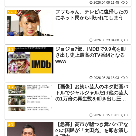
2026.04.09 11:45
0
フワちゃん、テレビに復帰したの
なんG
にネット民から叩かれてしまう
2026.03.23 04:00
0
ジョジョ7部、IMDBで9.9点を叩
嫌儲
き出し史上最高のTV番組となる
www
2026.03.20 15:03
0
【画像】お笑い芸人のネタ動画バ
嫌儲
トルでジャルジャルだけ他の芸人
の1万倍の再生数を叩き出し圧勝
してしまう
2026.03.15 19:01
0
【急募】高市が嘘つき糞ババアな
嫌儲
のに国民が「太田光」を叩き潰し