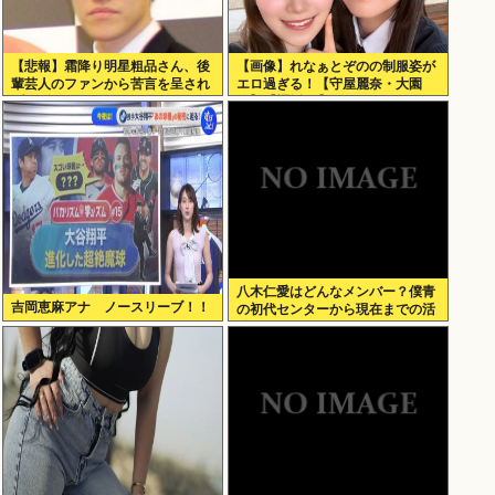
【悲報】霜降り明星粗品さん、後
【画像】れなぁとぞのの制服姿が
輩芸人のファンから苦言を呈され
エロ過ぎる！【守屋麗奈・大園
ブチギレ発狂…
玲】【櫻坂46】
八木仁愛はどんなメンバー？僕青
吉岡恵麻アナ ノースリーブ！！
の初代センターから現在までの活
動を紹介