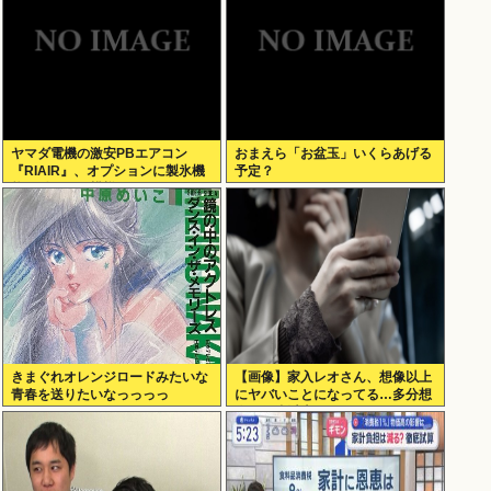
ヤマダ電機の激安PBエアコン
おまえら「お盆玉」いくらあげる
『RIAIR』、オプションに製氷機
予定？
能も付いてた模様www
きまぐれオレンジロードみたいな
【画像】家入レオさん、想像以上
青春を送りたいなっっっっ
にヤバいことになってる…多分想
像の何倍以上もヤバいwww