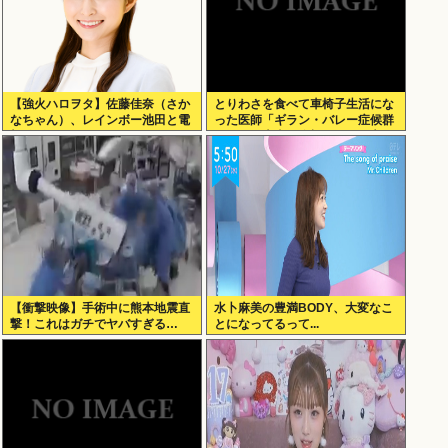
【強火ハロヲタ】佐藤佳奈（さか
とりわさを食べて車椅子生活にな
なちゃん）、レインボー池田と電
った医師「ギラン・バレー症候群
撃結婚！
になって本当に絶望。死んだ方が
良かったと思った」
【衝撃映像】手術中に熊本地震直
水卜麻美の豊満BODY、大変なこ
撃！これはガチでヤバすぎる…
とになってるって...