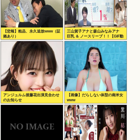
【悲報】粗品、永久追放www（証
三山賀子アナと森山みなみアナ
拠あり）
巨乳 ＆ ノースリーブ！！【GIF動
画あり】
アンジュルム後藤花出演見合わせ
【画像】だらしない体型の南米女
のお知らせ
www