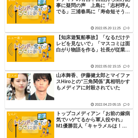
事に疑問の声 上島に「志村呼ん
でる」三浦春馬に「寿命短そう」
は事実
2022.05.20 11:25
0
【知床遊覧船事故】「なるだけテ
ニュー速＋
レビを見ないで」「マスコミは面
白がり物語を作る」社長が従業員
にLINE
2022.05.02 15:15
0
山本舞香、伊藤健太郎とマイファ
芸スポ
スHiroとの“三角関係”真相明かす
もメディアに封殺されていた
2022.04.23 05:15
0
トップコメディアン「お前の嫁病
なんJ
気でハゲてるから軍人役やれ」
M1優勝芸人「キャラメルは！銀
歯泥棒！」