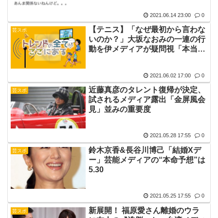
2021.06.14 23:00
0
【テニス】「なぜ最初から言わな
芸スポ
いのか？」大坂なおみの一連の行
動を伊メディアが疑問視「本当に
理解できない」
2021.06.02 17:00
0
近藤真彦のタレント復帰が決定、
芸スポ
試されるメディア露出「金屏風会
見」並みの重要度
2021.05.28 17:55
0
鈴木京香&長谷川博己「結婚Xデ
芸スポ
ー」芸能メディアの“本命予想”は
5.30
2021.05.25 17:55
0
新展開！ 福原愛さん離婚のウラ
芸スポ