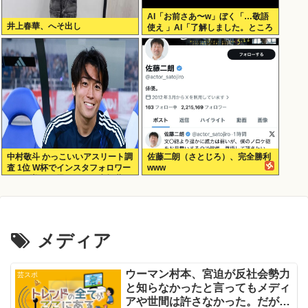
AI「お前さあ〜w」ぼく「…敬語
井上春華、へそ出し
使え 」AI「了解しました。ところ
でお前はどう思いますか？」 これ
中村敬斗 かっこいいアスリート調
佐藤二朗（さとじろ）、完全勝利
査 1位 W杯でインスタフォロワー
www
127万増 人気爆発 …2位 高橋藍 3
位 大谷翔平
メディア
ウーマン村本、宮迫が反社会勢力
芸スポ
と知らなかったと言ってもメディ
アや世間は許さなかった。だが政