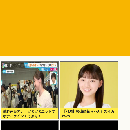
浦野芽良アナ ピタピタニットで
【ﾒﾛﾒﾛ】杉山結菜ちゃんとスイカ
ボディラインくっきり！！
www