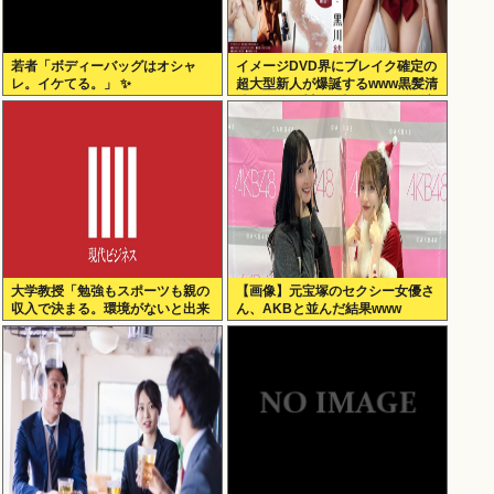
若者「ボディーバッグはオシャ
イメージDVD界にブレイク確定の
レ。イケてる。」 ✨
超大型新人が爆誕するwww黒髪清
純乙女・黒川結、顔もカラダも演
技もIVファンから絶賛の嵐！！処
女作「初結」の動画＆画像まと
め！！
大学教授「勉強もスポーツも親の
【画像】元宝塚のセクシー女優さ
収入で決まる。環境がないと出来
ん、AKBと並んだ結果www
るわけがない」