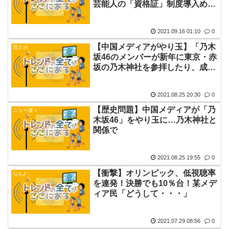
芸能人の「資格証」制度導入めぐ
り論争―中国メディア
2021.09.16 01:10
0
【中国メディアがやり玉】「乃木
芸スポ
坂46のメンバーが新年に東京・赤
坂の乃木神社を参拝したり、成人
式を行ったりしている」
2021.08.25 20:30
0
【歴史問題】中国メディアが「乃
ニュー速＋
木坂46」をやり玉に…乃木神社と
関係で
2021.08.25 19:55
0
【衝撃】オリンピック、低視聴率
なんJ
を連発！決勝でも10％台！某メデ
ィア民「どうして・・・」
2021.07.29 08:56
0