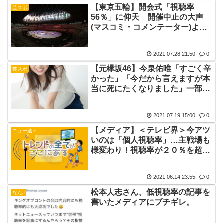
【東京五輪】開会式「視聴率
芸スポ
56％」に仰天 開催中止の大声
(マスコミ・コメンテーター)より
も“声なき声”が数字に表れた説
2021.07.28 21:50
0
【元欅坂46】今泉佑唯「すごく辛
芸スポ
かった」「今だから言えますが本
当に死にたくなりました」一部メ
ディアによる“嘘や憶測”に本音
2021.07.19 15:00
0
【メディア】＜テレビ界＞今アツ
ニュー速＋
いのは「個人視聴率」…主戦場も
様変わり！視聴率が２０％を超え
る番組は年間でも数えるほど
2021.06.14 23:55
0
松本人志さん、低視聴率の記事を
なんJ
書いたメディアにブチギレ。