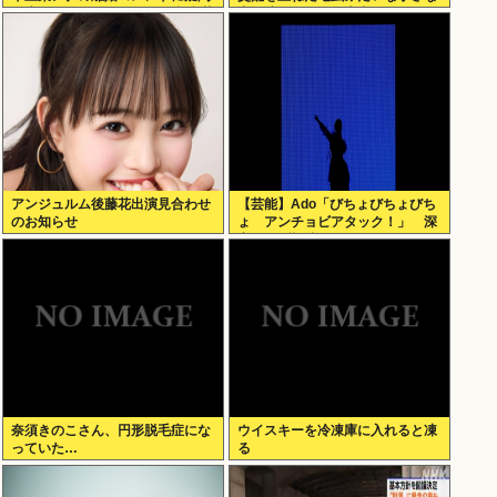
の声… シャンパンタワーの超豪華
犬を連れてる人、本当に醜い」←
式も結婚生活は4年半で終止符
これどう思う？
アンジュルム後藤花出演見合わせ
【芸能】Ado「びちょびちょびち
のお知らせ
ょ アンチョビアタック！」 深
夜のナゾ投稿...
奈須きのこさん、円形脱毛症にな
ウイスキーを冷凍庫に入れると凍
っていた…
る