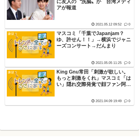
に友人の〝洗脳〟か 台湾メディ
アが報道
2021.05.12 09:52
0
マスコミ「千葉でJapanjam？
嫌儲
ゆ、許せん！！」→横浜でジャニ
ーズコンサート→だんまり
2021.05.05 11:25
0
King Gnu常田「刺激が欲しい。
嫌儲
もっと刺激をくれ」マスコミ「は
い」隠れ交際発覚で顔ファン阿鼻
叫喚
2021.04.09 19:49
0