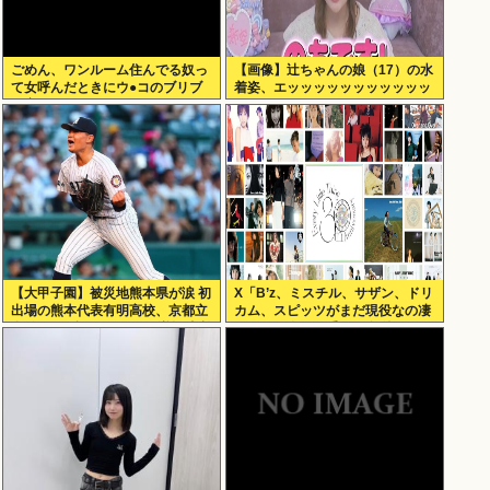
ごめん、ワンルーム住んでる奴っ
【画像】辻ちゃんの娘（17）の水
て女呼んだときにウ●コのブリブ
着姿、エッッッッッッッッッッッ
リ音どうしてんの？？
ッッ！
【大甲子園】被災地熊本県が涙 初
X「B’z、ミスチル、サザン、ドリ
出場の熊本代表有明高校、京都立
カム、スピッツがまだ現役なの凄
命館に9回裏2アウトから逆転勝利
いよな。今の歌手が30年後にやれ
てるだろうか？」