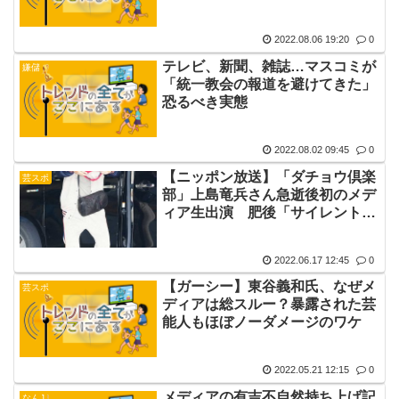
治家は許される、この国おかしく
ないか
2022.08.06 19:20
0
テレビ、新聞、雑誌…マスコミが
嫌儲
「統一教会の報道を避けてきた」
恐るべき実態
2022.08.02 09:45
0
【ニッポン放送】「ダチョウ倶楽
芸スポ
部」上島竜兵さん急逝後初のメデ
ィア生出演 肥後「サイレントく
るりんぱ」で局入り
2022.06.17 12:45
0
【ガーシー】東谷義和氏、なぜメ
芸スポ
ディアは総スルー？暴露された芸
能人もほぼノーダメージのワケ
2022.05.21 12:15
0
メディアの有吉不自然持ち上げ記
なんJ