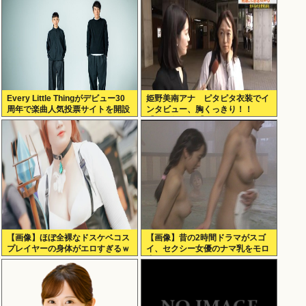
Every Little Thingがデビュー30
姫野美南アナ ピタピタ衣装でイ
周年で楽曲人気投票サイトを開設
ンタビュー、胸くっきり！！
俺はもちろんFace the Changeに
【GIF動画あり】
入れてきたぞ
【画像】ほぼ全裸なドスケベコス
【画像】昔の2時間ドラマがスゴ
プレイヤーの身体がエロすぎるｗ
イ、セクシー女優のナマ乳をモロ
ｗｗ
流し