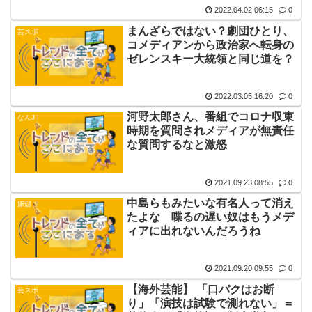
2022.04.02 06:15
0
まんざらではない？劇団ひとり、
芸スポ
コメディアンから政治家へ転身の
ゼレンスキー大統領と同じ道を？
2022.03.05 16:20
0
河野太郎さん、番組でコロナ収束
なんJ
時期を質問されメディアが無責任
な質問するなと激怒
2021.09.23 08:55
0
中島らもみたいな有名人って消え
嫌儲
たよな 喋るの遅い奴はもうメデ
ィアに出れないんだろうね
2021.09.20 09:55
0
【海外芸能】 「口パクはお断
芸スポ
り」「演技は試験で測れない」＝