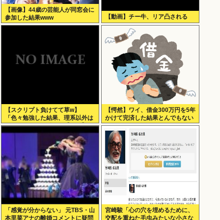
【画像】44歳の芸能人が同窓会に
【動画】チー牛、リア凸される
参加した結果www
【スクリプト負けてて草w】
【愕然】ワイ、借金300万円を5年
「色々勉強した結果、理系以外は
かけて完済した結果とんでもない
エラー品だと気付いた【ガチ】」
ことになる・・・・・・
について、もっと具体的に話そう
か
「感覚が分からない」 元TBS・山
宮崎駿「心の穴を埋めるために、
本里菜アナの離婚コメントに疑問
交配を重ねた毛虫みたいな小さな