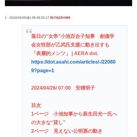
視」して居座られました。無理やり奪われた席は、
結局“やったもん勝ち”になってしまうのでしょう
1 : 2024/04/26(金) 08:48:26.17
ID:74j1D+H69
か？ 8/7
【悲報】なぜ、「日常系アニメ」は廃れたのか？
落日の“女帝”小池百合子知事 創価学
「巨乳」vs「巨尻」→結局どっちが良いの？
会女性部が乙武氏支援に動き出すも
「表層的メンツ」 | AERA dot.
東浩紀さん、右からも左からも叩かれる「ポジショ
https://dot.asahi.com/articles/-/22080
ントークをしないからこそ信頼できる」と擁護され
9?page=1
るwww
イチローの晩年(2011-2019)の成績、流石に擁護でき
2024/04/26/ 07:00 安積明子
ないwww
目次
Powered by livedoor 相互RSS
1ページ 小池知事から萩生田光一氏へ
の大きな“貸し”
2ページ 見えない公明票の動き