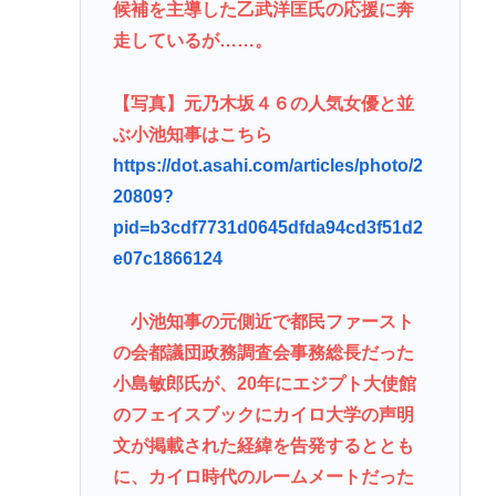
候補を主導した乙武洋匡氏の応援に奔
走しているが……。
【写真】元乃木坂４６の人気女優と並
ぶ小池知事はこちら
https://dot.asahi.com/articles/photo/2
20809?
pid=b3cdf7731d0645dfda94cd3f51d2
e07c1866124
小池知事の元側近で都民ファースト
の会都議団政務調査会事務総長だった
小島敏郎氏が、20年にエジプト大使館
のフェイスブックにカイロ大学の声明
文が掲載された経緯を告発するととも
に、カイロ時代のルームメートだった