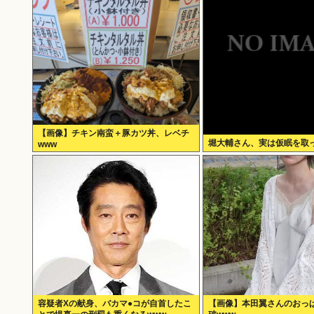
【画像】チキン南蛮＋豚カツ丼、レベチ
堀大輔さん、実は仮眠を取っ
www
容疑者Xの献身、バカマ●コが自首したこ
【画像】本田翼さんのおっ