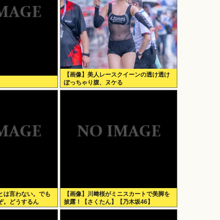
【画像】美人レースクイーンの透け透け
ぽっちゃり腹、ヌケる
とは言わない。でも
【画像】川﨑桜がミニスカートで美脚を
ぞ。どうするん
披露！【さくたん】【乃木坂46】