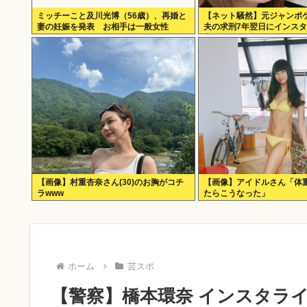
ミッチーこと及川光博（56歳）、再婚と
【ネット騒然】元ジャンポ
妻の妊娠を発表 お相手は一般女性
夫の求刑7年翌日にインス
容がガチでヤバすぎる…
【画像】村重杏奈さん(30)のお胸がコチ
【画像】アイドルさん「体重
ラwww
たらこうなった」
ホーム
芸スポ
【警察】橋本環奈 インスタラ