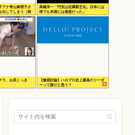
子アナ脊山麻理子さ
高橋洋一「円安は近隣窮乏化。日本には
VDを出してしまう（画
得でも米国には迷惑だった」
ラチラ、お尻くっき
【徹底討論】ハロプロ史上最高のリーダ
ーって誰だと思う？