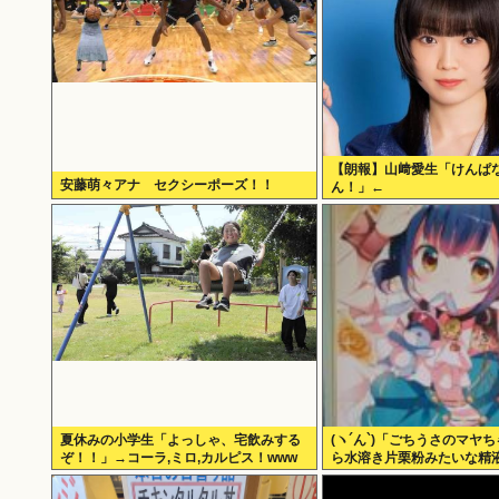
【朗報】山﨑愛生「けんぱ
安藤萌々アナ セクシーポーズ！！
ん！」←
夏休みの小学生「よっしゃ、宅飲みする
(ヽ´ん`)「ごちうさのマヤ
ぞ！！」→コーラ,ミロ,カルピス！www
ら水溶き片栗粉みたいな精
ながらビビった」