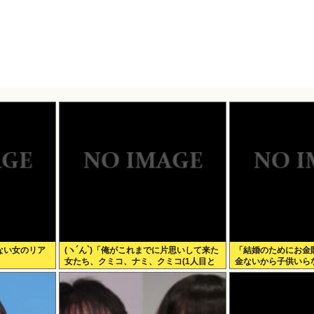
ない女のリア
(ヽ´ん`)「俺がこれまでに片思いして来た
「結婚のためにお金
女たち、クミコ、ナミ、クミコ(1人目と
金ないから子供いら
は別人、タミヨ、カオリ、ユカリ…」