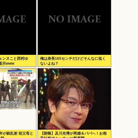
ェンヌこと西村ゆ
俺は身長165センチだけどそんなに低く
提示www
ないよね？
年が銃乱射 祖父母と
【朗報】及川光博が再婚＆パパへ！お相