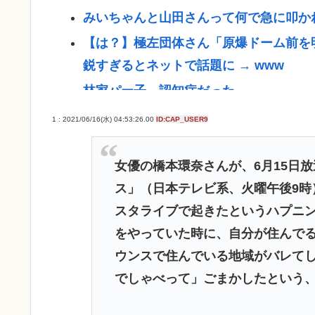
みいちゃんと山田さんって何で急に叩か
【は？】極左団体さん「原爆ドーム前を
鋭すぎるとネットで話題に → www
林家パー子、認知症だった
飯塚幸三って人の時の騒ぎ酷かったな。
1 : 2021/06/16(水) 04:53:26.00
ID:CAP_USER9
も知らんし
【悲報】日本さん、いよいよ本格的に壊
女優の橋本環奈さんが、6月15日
JAWSを超えるパニック映画あるんか？
ス」（日本テレビ系、火曜午後9時
スタライブで起きたというハプニ
トルコ、イラン、パキスタンの大同盟成
をやっていた時に、自分が住んで
www
ウンスで住んでいる地域がバレて
英名門大学最年少の黒人教授が辞任 論
でしゃべって」ごまかしたという
弁護士「オタクの献血は『女性の体内に
同意性交罪に当たる」