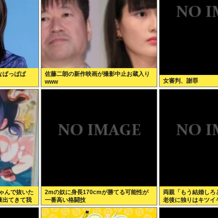
なぱっぱぱ
佐藤二朗の新作映画が撮影中止お蔵入り
女審判、謝罪
www
ちゃんで抜いた
2mの奴に身長170cmが勝てる可能性が
両親「もう結婚しろ
液出てきて我
一番高い格闘技
老後に独りはキツイ
だ？」俺ら「…」