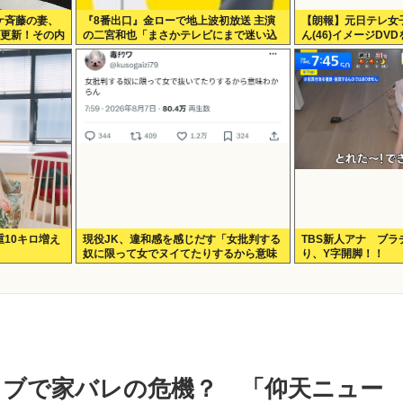
ケ斉藤の妻、
『8番出口』金ローで地上波初放送 主演
【朗報】元日テレ女
タ更新！その内
の二宮和也「まさかテレビにまで迷い込
ん(46)イメージD
んでしまうとは」
像・動画あり）
10キロ増え
現役JK、違和感を感じだす「女批判する
TBS新人アナ ブ
奴に限って女でヌイてたりするから意味
り、Y字開脚！！
わからなくなってきた 」
イブで家バレの危機？ 「仰天ニュー