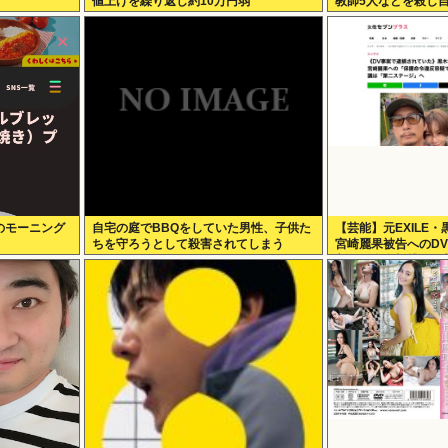
値上げを繰り返し約10万円弱
教師5人などを殺し
のモーニング
自宅の庭でBBQをしていた男性、子供た
【芸能】元EXILE
ちを守ろうとして殺害されてしまう
宮崎麗果被告へのD
判明（全身打撲、頭
部損傷）