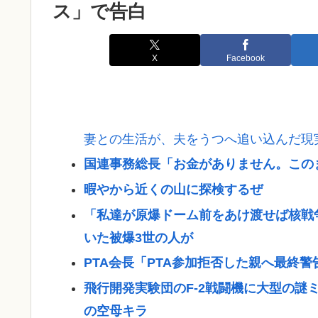
ス」で告白
X
Facebook
妻との生活が、夫をうつへ追い込んだ現
国連事務総長「お金がありません。この
暇やから近くの山に探検するぜ
「私達が原爆ドーム前をあけ渡せば核戦
いた被爆3世の人が
PTA会長「PTA参加拒否した親へ最終
飛行開発実験団のF-2戦闘機に大型の謎ミ
の空母キラ