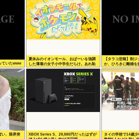
夏休みのイオンモール、おぱーいを強調
【タラコ悲報】削ジ
ていたwww
した薄着の女子小中学生だらけ。あれ恥
か、ひろきに離婚を
ずかしくないの？
ぱい、限界突
XBOX Series S、29,980円だったはずが
タイの学校で14歳少