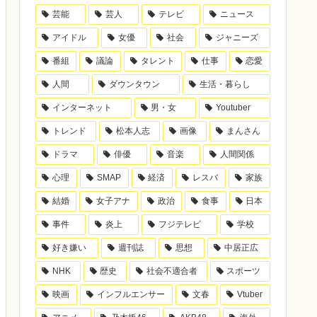
芸能
芸人
テレビ
ニュース
アイドル
女優
社会
ジャニーズ
番組
議論
タレント
仕事
恋愛
人間
ダウンタウン
生活・暮らし
インターネット
男・女
Youtuber
トレンド
松本人志
画像
まんさん
ドラマ
俳優
音楽
人間関係
心理
SMAP
経済
レスバ
家族
結婚
女子アナ
政治
食事
日本
事件
炎上
フジテレビ
学校
好き嫌い
週刊誌
思想
中居正広
NHK
歴史
社会不適合者
スポーツ
映画
インフルエンサー
文春
Vtuber