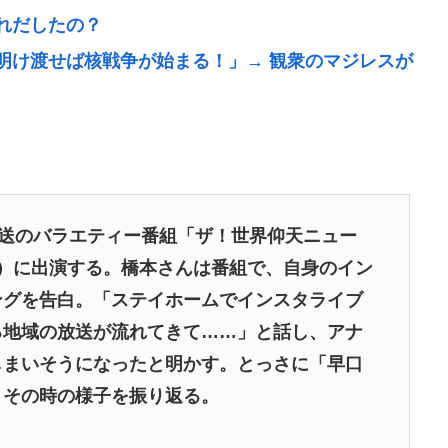
れだしたの？
明け渡せば核戦争が始まる！」→ 観衆のマジレスが
微罪で逃亡の恐れがないなら逮捕されないって常識
れるwww
放送のバラエティー番組「ザ！世界仰天ニュー
）に出演する。橋本さんは番組で、自身のイン
ングを告白。「ステイホームでインスタライブ
立で、中東で孤立するイランは滅亡不可避な情勢へ
る地域の放送が流れてきて……」と話し、アナ
しまいそうになったと明かす。とっさに「早口
文盗作疑惑には必殺「人種差別ガー」で反撃
、その時の様子を振り返る。
自分の体液を入れる』のが目的。場合によっては不