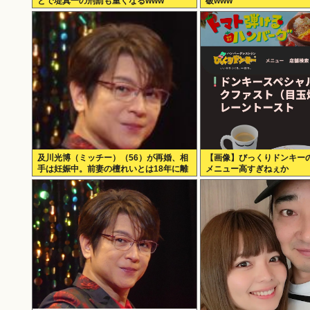
とで堤真一の刑罰も重くなるwww
破www
及川光博（ミッチー）（56）が再婚、相
【画像】びっくりドンキー
手は妊娠中。前妻の檀れいとは18年に離
メニュー高すぎねぇか
婚し子供はなし