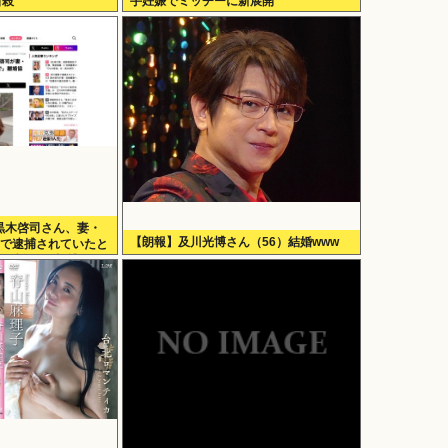
自殺
手妊娠でミッチーに新展開
・黒木啓司さん、妻・
【朗報】及川光博さん（56）結婚www
Vで逮捕されていたと
部裂傷及び打撲、頸