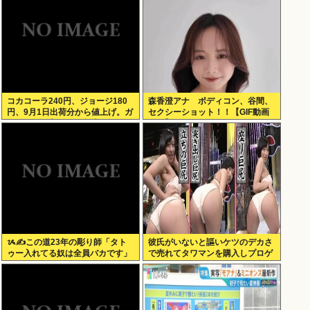
コカコーラ240円、ジョージ180
森香澄アナ ボディコン、谷間、
円、9月1日出荷分から値上げ。ガ
セクシーショット！！【GIF動画
ソリンより高いとか意味不明すぎ
あり】
る
ᝰ✍この道23年の彫り師「タト
彼氏がいないと謳いケツのデカさ
ゥー入れてる奴は全員バカです」
で売れてタワマンを購入しプロゲ
ーマーと結婚したグラドル、息子
が「自閉スペクトラム症」と診断
され泣く