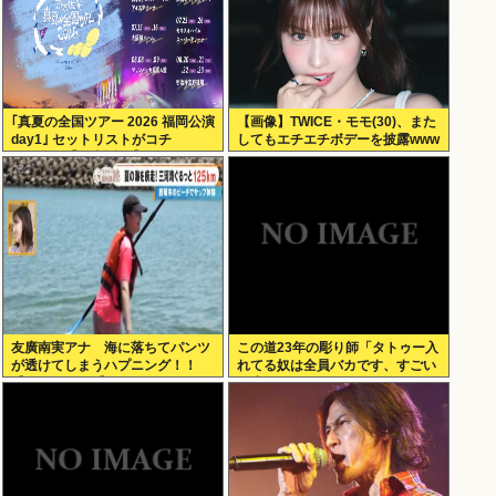
｢真夏の全国ツアー 2026 福岡公演
【画像】TWICE・モモ(30)、また
day1｣ セットリストがコチ
してもエチエチボデーを披露www
ラ！！！【乃木坂46】
友廣南実アナ 海に落ちてパンツ
この道23年の彫り師「タトゥー入
が透けてしまうハプニング！！
れてる奴は全員バカです、すごい
【GIF動画あり】
民度低い」