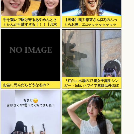
手を繋いで駆け寄るあやめんとさ
【画像】剛力彩芽さん(32)のふっ
くたんが可愛すぎる！！！【乃木
くらお胸、エ□ッッッッッッッッ
坂46】
ッッッッッッッ！
『紅白』出場の17歳女子高生シン
お盆に死んだらどうなるの？
ガー・tuki. ハワイで素顔以外ほぼ
全部出し 「隠しきれない美貌」と
SNSざわつく