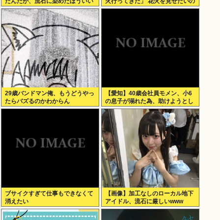
たんだが、流石に染めたほういい
火行ってきた」 花火を見せたいの
の ？半分おじいちゃんでドン引き
か自分を見せたいのかどっちだ
したわ
よ！
29歳バンドマン俺、もうどうやっ
【愛知】40歳会社員モメン、小6
たらバズるのかわからん
の息子が溺れた為、助けようとし
て溺れる なお息子は妻が救出
ブサイクすぎて仕事もできなくて
【画像】加工なしのローカル地下
消えたい
アイドル、流石に厳しいwww