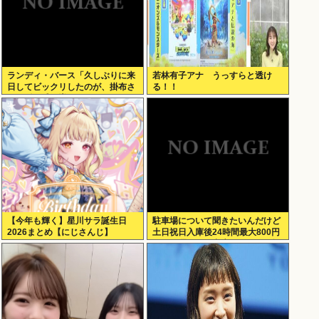
ランディ・バース「久しぶりに来
若林有子アナ うっすらと透け
日してビックリしたのが、掛布さ
る！！
んの髪の毛が増えていた。岡田さ
んは髪の毛がなくなってた」
【今年も輝く】星川サラ誕生日
駐車場について聞きたいんだけど
2026まとめ【にじさんじ】
土日祝日入庫後24時間最大800円
って日曜いれて出庫日が平日の場
合料金どうなるの