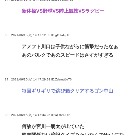
新体操VS野球VS陸上競技VSラグビー
36 : 2021/06/15(火) 14:47:12.55
ID:gG1oIqDI0
アメフト川口は子供ながらに衝撃だったなぁ
あのバルクであのスピードはさすがすぎる
37 : 2021/06/15(火) 14:47:29.98
ID:ZdzmW/oT0
毎回ギリギリで跳び箱クリアするゴン中山
38 : 2021/06/15(火) 14:47:34.25
ID:oE9ioPOIp
何故か宮川一朗太が出ていた
筋肉関係ない暗記クイズみたいなんでNo.1にな