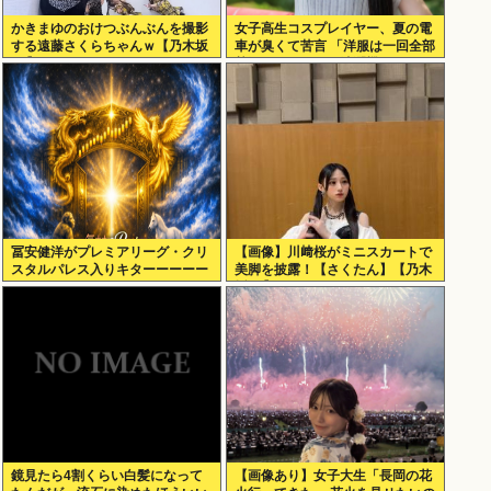
かきまゆのおけつぶんぶんを撮影
女子高生コスプレイヤー、夏の電
する遠藤さくらちゃんｗ【乃木坂
車が臭くて苦言 「洋服は一回全部
46】
熱湯につけよう！洗濯機はキッチ
ンハイター薄めた水で一回まわそ
う！」
冨安健洋がプレミアリーグ・クリ
【画像】川﨑桜がミニスカートで
スタルパレス入りキターーーーー
美脚を披露！【さくたん】【乃木
ー！
坂46】
鏡見たら4割くらい白髪になって
【画像あり】女子大生「長岡の花