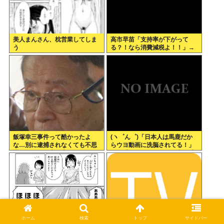
美人まんさん、枕営業してしま
高市早苗「支持率が下がって
う
る？！なら消費減税よ！！」→
さらに下落
飯塚幸三事件って酷かったよ
(ヽ゜ん゜)「日本人は馬鹿だか
な…別に逮捕されなくても不思
らウヨ動画に洗脳されてる！」
議は無いのに上級上級叩かれま
ぼく「じゃあサヨ動画で逆に洗
くってさ
脳すればええやん」 (ヽ´ん`)
「…」
ホーム
検索
トップ
サイドバー