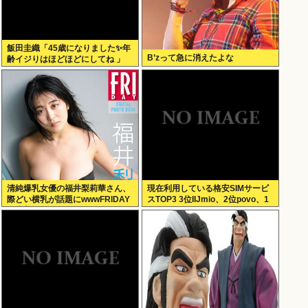
飯田圭織「45歳になりました✨年
B’zって急に消えたよな
齢イジりはほどほどにしてね 」
清純爆乳女優の福井梨莉華さん、
現在利用している格安SIMサービ
際どい横乳が話題にwwwFRIDAY
スTOP3 3位IIJmio、2位povo、1
の水着グラビアオフショットにフ
位ahamo
ァン大興奮！！