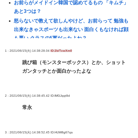
お前らがメイドイン韓国で認めてるもの 「キムチ」
あと3つは？
怒らないで教えて欲しんやけど、お前らって 勉強も
出来なきゃスポーツも出来ない 面白くもなければ顔
も悪い クラスの5軍だったよね？
【イーロン・マスク】NVIDIAのGPUだけを使うと決
1 : 2021/06/15(火) 14:38:28.04
ID:2b/TxwXm0
めた。最も優れているからだ
跳び箱（モンスターボックス）とか、ショット
熊本世帯に10万円貸し付け、無利子www
ガンタッチとか面白かったよな
【悲報】高市首相の靖国参拝「適切に判断」 …総
理になる前の昨年は参拝
【朗報】秋葉原、かつての活気がガチで戻るwww
2 : 2021/06/15(火) 14:38:45.42
ID:lMGJqqt9d
【画像】 女雀士さん、普通に脱いでしまうwww
常永
タイピング最強になりたいどうすればいいか教えろ
誰かワンウェイネジってやつの外し方教えて
【緊急】少子化の原因、判明するwww
3 : 2021/06/15(火) 14:38:52.45
ID:HUW8g67qa