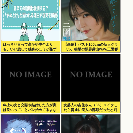
はっきり言って高卒や中卒より
【画像】バスト100cmの新人グラ
も、いい歳して独身のほうが恥ず
ドル、衝撃の限界露出www三園響
かしいよな
子、「週刊プレイボーイ」でガン
攻めグラビア！！！
年上の女と交際や結婚した方が実
女芸人の吉住さん（36）メイクし
は良いってことバレ始めてるよな
たら普通に美人の部類だったと判
明www