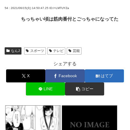
54 : 2021/06/15(火) 14:50:47.25
ID:/+LMTUYZa
ちっちゃい頃は筋肉番付とごっちゃになってた
なんJ
スポーツ
テレビ
芸能
シェアする
X
Facebook
はてブ
LINE
コピー