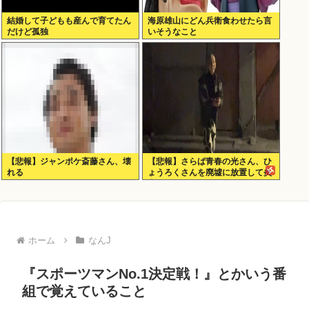
結婚して子どもも産んで育てたん
海原雄山にどん兵衛食わせたら言
だけど孤独
いそうなこと
【悲報】ジャンポケ斎藤さん、壊
【悲報】さらば青春の光さん、ひ
れる
ょうろくさんを廃墟に放置して炎
上www
ホーム
なんJ
『スポーツマンNo.1決定戦！』とかいう番
組で覚えていること