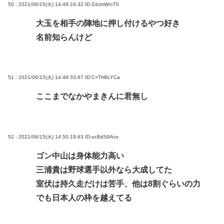
50 : 2021/06/15(火) 14:49:24.32
ID:ZdzmW/oT0
大玉を相手の陣地に押し付けるやつ好き
名前知らんけど
51 : 2021/06/15(火) 14:49:33.67
ID:C+TH9LYCa
ここまでなかやまきんに君無し
52 : 2021/06/15(火) 14:50:19.63
ID:ocBdS9Avx
ゴン中山は身体能力高い
三浦貴は野球選手以外なら大成してた
室伏は持久走だけは苦手、他は8割ぐらいの力
でも日本人の枠を越えてる