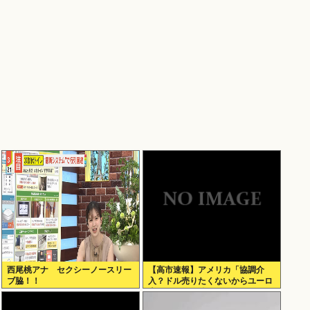
西尾桃アナ セクシーノースリー
【高市速報】アメリカ「協調介
ブ脇！！
入？ドル売りたくないからユーロ
売るわ」EU激怒www