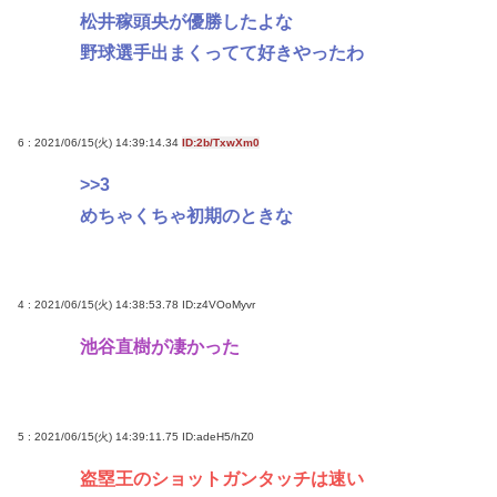
誰でもできる仕事してるやつって死にたくならん
松井稼頭央が優勝したよな
の？
野球選手出まくってて好きやったわ
Powered by livedoor 相互RSS
6 : 2021/06/15(火) 14:39:14.34
ID:2b/TxwXm0
>>3
めちゃくちゃ初期のときな
4 : 2021/06/15(火) 14:38:53.78
ID:z4VOoMyvr
池谷直樹が凄かった
5 : 2021/06/15(火) 14:39:11.75
ID:adeH5/hZ0
盗塁王のショットガンタッチは速い