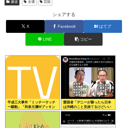
嫌儲
女優
芸能
シェアする
X
Facebook
はてブ
LINE
コピー
平成三大事件「ミッチーサッチ
愛国者「デニーが勝ったら日本
ー騒動」「和泉元彌Wブッキン
は沖縄のこと見捨てるけどいい
グ事件」あとひとつは？
の？」