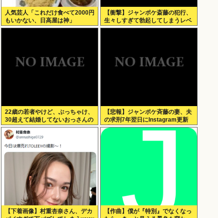
人気芸人「これだけ食べて2000円
【衝撃】ジャンポケ斎藤の犯行、
もいかない、日高屋は神」
生々しすぎて勃起してしまうレベ
ルwww
22歳の若者やけど、ぶっちゃけ、
【悲報】ジャンポケ斉藤の妻、夫
30超えて結婚してないおっさんの
の求刑7年翌日にInstagram更新
こと見下してる
「楽しすぎた」
【下着画像】村重杏奈さん、デカ
【作曲】僕が『特別』でなくなっ