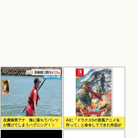
友廣南実アナ 海に落ちてパンツ
AIに「ドラクエ5の昔風アニメを
が透けてしまうハプニング！！
作って」と命令してできた作品が
【GIF動画あり】
これ、感想よろ