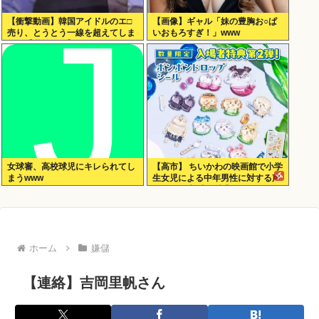
【衝撃動画】韓国アイドルのエ□
【画像】ギャル「妹の豊胸お○ぱ
売り、とうとう一線を超えてしま
いおもろすぎ！」www
う！【乳首あり】
女球審、高校球児にキレられてし
【高市】 ちいかわの映画館で小学
まうwww
生女児による中年男性に対する声
かけが発生 映画特典をおねだり
ホーム
嫌儲
【連絡】吉岡里帆さん