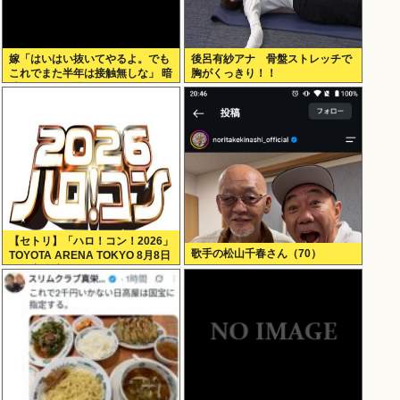
嫁「はいはい抜いてやるよ。でも
後呂有紗アナ 骨盤ストレッチで
これでまた半年は接触無しな」 暗
胸がくっきり！！
黙のこれツラ過ぎるだろ
【セトリ】「ハロ！コン！2026」
歌手の松山千春さん（70）
TOYOTA ARENA TOKYO 8月8日
昼・夜公演セットリス