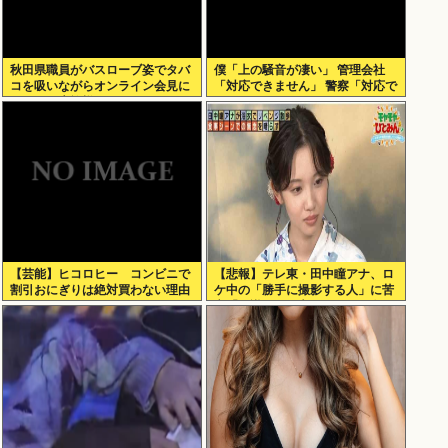
秋田県職員がバスローブ姿でタバ
僕「上の騒音が凄い」 管理会社
コを吸いながらオンライン会見に
「対応できません」 警察「対応で
どこのお貴族様だよw
きません」
【芸能】ヒコロヒー コンビニで
【悲報】テレ東・田中瞳アナ、ロ
割引おにぎりは絶対買わない理由
ケ中の「勝手に撮影する人」に苦
言「面識のない方にカメラを向け
られるのは恐怖」