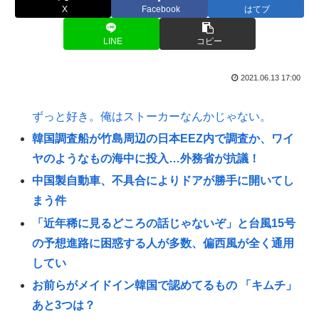
X
Facebook
はてブ
LINE
コピー
2021.06.13 17:00
ずっと好き。俺はストーカーなんかじゃない。
韓国調査船が竹島周辺の日本EEZ内で調査か、ワイ
ヤのようなもの海中に投入…外務省が抗議！
中国製自動車、不具合によりドアが勝手に開いてし
まう件
「近年稀に見るどころの話じゃないぞ」と台風15号
の予想進路に困惑する人が多数、偏西風が全く通用
してい
お前らがメイドイン韓国で認めてるもの 「キムチ」
あと3つは？