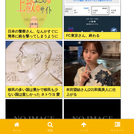
日本の警察さん、なんかすぐに
FC東京さん、終わる
簡単に銃を撃ってしまうように
なる…
移民の多い国は豊かで移民も少
本田望結さん(22)和風美人に仕
ない国は貧しかった ネトウヨ 愛
上がる
国保守、また嘘で扇動し日本破
壊成功
ホーム
検索
トップ
サイドバー