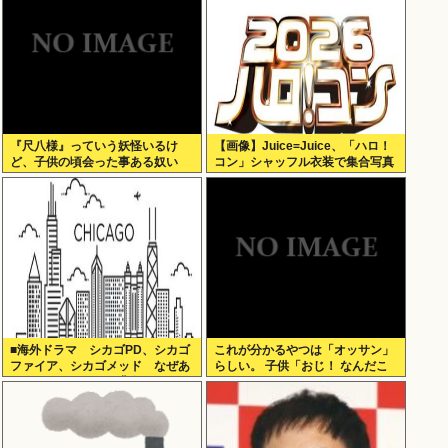
『尺八様』っていう妖怪いるけ
【画像】Juice=Juice、「ハロ！
ど、子供の頃会った事ある奴い
コン」シャッフル衣装で集合写真
る？？
■海外ドラマ シカゴPD、シカゴ
これが分かるやつは「オッサン」
ファイア、シカゴメッド なぜあ
らしい。 子供「おじ！ なんだこ
の人は、あそこまで背負うのか
れは！」