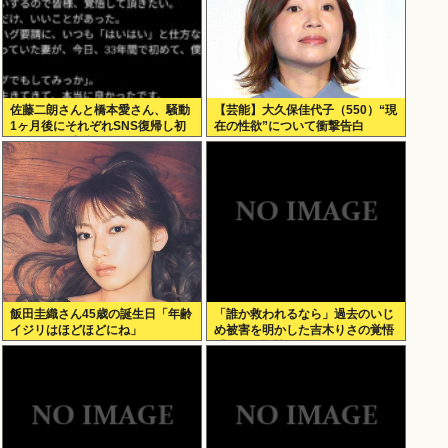
佐藤二朗さんと橋本愛さん、騒動
【芸能】大久保佳代子（550）“現
1ヶ月後にそれぞれSNS復帰し初
在の性欲”について衝撃告白
ツイートが出揃う
飯田圭織さん45歳の誕生日「年齢
「誰か救われるなら」過去のいじ
イジリはほどほどにね」
め被害を明かした吉木りさの覚悟
「つらい記憶は浄化できた。子ど
もが知っても大丈夫」