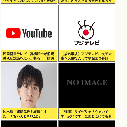
パイすぎて万バズしてしまうwww
たら、きっと見える景色も変わっ
てしまう。⋯だから曖昧でいい。
どうか、白黒ハッキリさせないで
静岡朝日テレビ「高橋洋一が消費
【放送事故】フジテレビ、女子大
減税反対論をぶった斬る！『財源
生を大量投入して闇深エロ番組
ない』を完全論破」
www
鈴木福「運転免許を取得しまし
【疑問】サイゼリヤ「うまいで
た！！ちゃんとMTだよ」
す、安いです、全国どこにでもあ
ります」←こいつの弱点