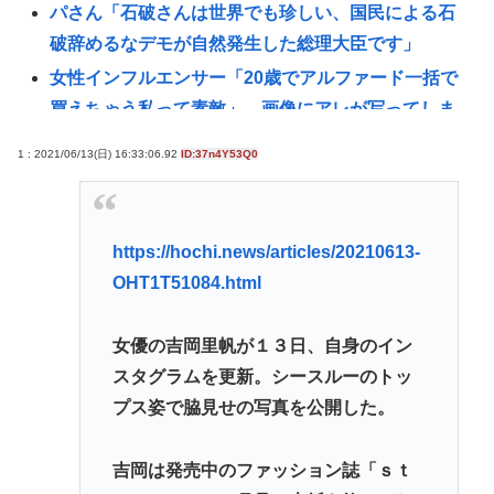
パさん「石破さんは世界でも珍しい、国民による石
破辞めるなデモが自然発生した総理大臣です」
女性インフルエンサー「20歳でアルファード一括で
買えちゃう私って素敵」→画像にアレが写ってしま
うwww
1 : 2021/06/13(日) 16:33:06.92
ID:37n4Y53Q0
【悲報】愛知県民、夏恒例の儀式で2人死亡www
【悲報】デカイファミチキだと思って買ったら小さ
かったから店に戻って確認したら！！！！www
https://hochi.news/articles/20210613-
【悲報】とんでもないヤバい台風さん、お盆を直撃
OHT1T51084.html
www
ファン付き作業着使用男性熱中症で死亡 スポーツ
女優の吉岡里帆が１３日、自身のイン
ドリンクやゼリー飲料持参も [8/8]
スタグラムを更新。シースルーのトッ
【緊急】少子化の原因、判明するwww
プス姿で脇見せの写真を公開した。
誰でもできる仕事してるやつって死にたくならん
の？
吉岡は発売中のファッション誌「ｓｔ