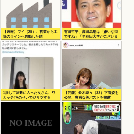
【速報】ワイ（25）、営業から工
有田哲平、高田馬場は「嫌いな街
場のラインへ異動した結
ですね」「早稲田大学がございま
果・・・・・・
す、僕は落ちましたので」
1浪して法政に入った女さん、ワ
【芸能】鈴木奈々（33）下着姿を
カッテTVのせいでジサツする
公開、豊満な美バストを披露