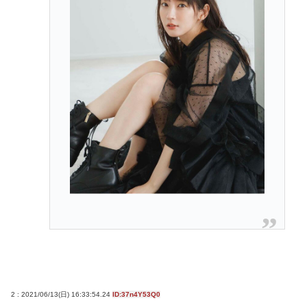
2 : 2021/06/13(日) 16:33:54.24
ID:37n4Y53Q0