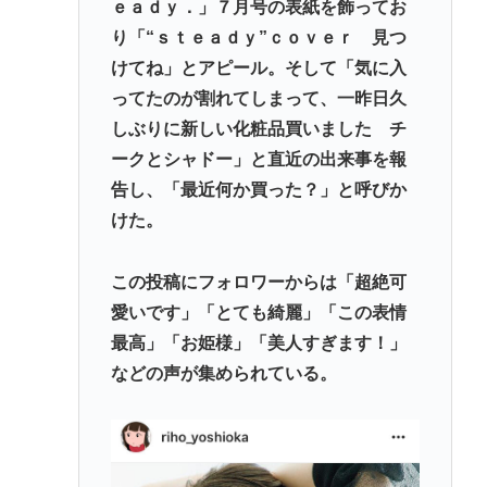
ｅａｄｙ．」７月号の表紙を飾ってお
なして君ら「テスラ」買わないの？モデル3なら300
り「“ｓｔｅａｄｙ”ｃｏｖｅｒ 見つ
万程度で買える.コスパ最強車がここにあるのに
けてね」とアピール。そして「気に入
林家パー子、認知症が進行「一人で外出られない」
ってたのが割れてしまって、一昨日久
難聴で夫・ペーと「筆談」…自宅全焼から約1年
しぶりに新しい化粧品買いました チ
一番うまい葉っぱがほうれん草という風潮
ークとシャドー」と直近の出来事を報
告し、「最近何か買った？」と呼びか
Powered by livedoor 相互RSS
けた。
この投稿にフォロワーからは「超絶可
愛いです」「とても綺麗」「この表情
最高」「お姫様」「美人すぎます！」
などの声が集められている。