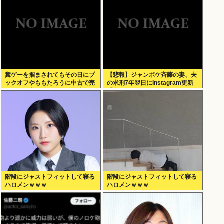
糞ゲーを掴まされてもその日にブ
【悲報】ジャンポケ斉藤の妻、夫
ックオフやももたろうに中古で売
の求刑7年翌日にInstagram更新
りつける事ができなくなる時代に
「楽しすぎた」
突入
階段にジャストフィットして寝る
階段にジャストフィットして寝る
ハロメンｗｗｗ
ハロメンｗｗｗ