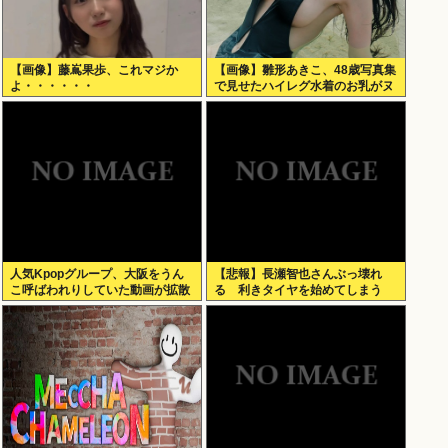
【画像】藤嶌果歩、これマジか
【画像】雛形あきこ、48歳写真集
よ・・・・・・
で見せたハイレグ水着のお乳がヌ
ケる
人気Kpopグループ、大阪をうん
【悲報】長瀬智也さんぶっ壊れ
こ呼ばわれりしていた動画が拡散
る 利きタイヤを始めてしまう
www
www（動画あり）