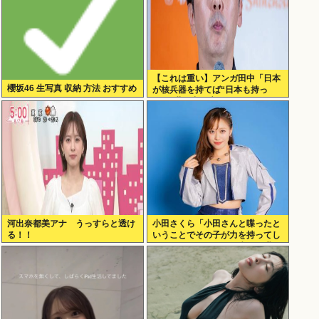
【これは重い】アンガ田中「日本
櫻坂46 生写真 収納 方法 おすすめ
が核兵器を持てば“日本も持っ
た”と世界中に広がる」
河出奈都美アナ うっすらと透け
小田さくら「小田さんと喋ったと
る！！
いうことでその子が力を持ってし
まわないように、研修生とは喋ら
ないように