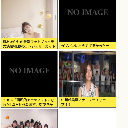
植村あかりの最新フォトブック発
ダブパンに出会えて良かったー
売決定!複数のランジェリーカット
あり
ミセス「国民的アーティストにな
中川絵美里アナ ノースリー
れたし1ヶ月休みます。街で見か
ブ！！
けても声掛けないでね」