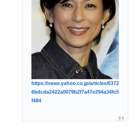
https://news.yahoo.co.jp/articles/0372
6bdcda2422a0079b2f7a47e294a34fc5
f484