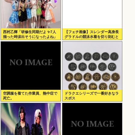
西村乙輝「研修生同期だよ ✨7人
【フェチ画像】スレンダー高身長
揃った時涙出そうになったよね」
グラドルの競泳水着を切り刻むと
ヌルヌル 大開脚×マッサージ
【鹿】
空調服を着てた作業員、熱中症で
ドラクエシリーズで一番好きなラ
死亡。
スボス