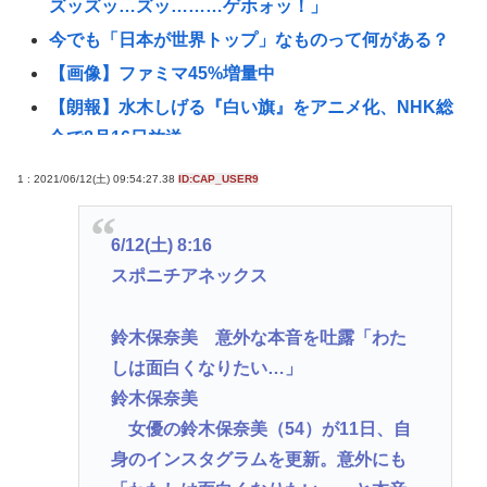
ズッズッ…ズッ………ゲホォッ！」
今でも「日本が世界トップ」なものって何がある？
【画像】ファミマ45%増量中
【朗報】水木しげる『白い旗』をアニメ化、NHK総
合で8月16日放送
【陽キャ？】ヤリラ系（やりらふぃー）がモテる理
1 : 2021/06/12(土) 09:54:27.38
ID:CAP_USER9
由🔥www
【悲報】長野県上高地の山小屋にゴミの大量不法投
6/12(土) 8:16
棄
スポニチアネックス
【世論調査】フジ『Mr.サンデー』「消費税減税に反
対が58％で賛成を上回る！」 → www
鈴木保奈美 意外な本音を吐露「わた
【高市早苗】高市早苗、長崎市民から冷たい目を向
しは面白くなりたい…」
けられたり睨まれたりする
鈴木保奈美
女優の鈴木保奈美（54）が11日、自
【なぞなぞ】義母、義妹、エ口いのどっち！
身のインスタグラムを更新。意外にも
スーパーカブとハンターカブで迷っているどっちが