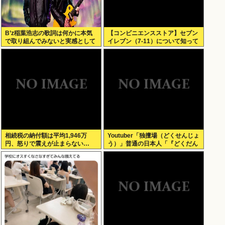
B’z稲葉浩志の歌詞は何かに本気
【コンビニエンスストア】セブン
で取り組んでみないと実感として
イレブン（7-11）について知って
わからない
いること
相続税の納付額は平均1,946万
Youtuber「独擅場（どくせんじょ
円、怒りで震えが止まらない…
う）」普通の日本人「『どくだん
じょう』ね もしかして中国人？」
er「それは独壇場」