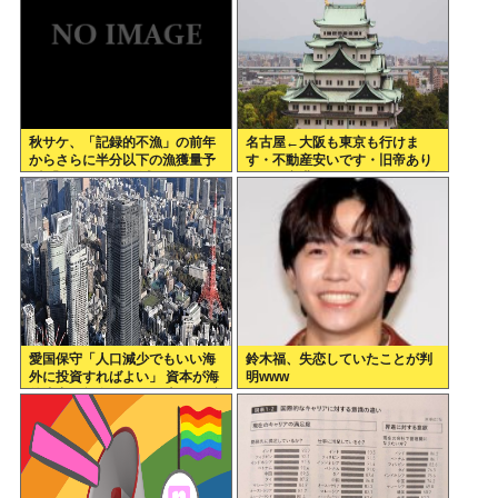
秋サケ、「記録的不漁」の前年
名古屋←大阪も東京も行けま
からさらに半分以下の漁獲量予
す・不動産安いです・旧帝あり
測 「なぜこれほど減ったのか、
ます・空港あります 不人気な理
日本人の叡智を集めてもわから
由
ない…」
愛国保守「人口減少でもいい海
鈴木福、失恋していたことが判
外に投資すればよい」 資本が海
明www
外流出し賃金もGDPも上がらず
海外が成長