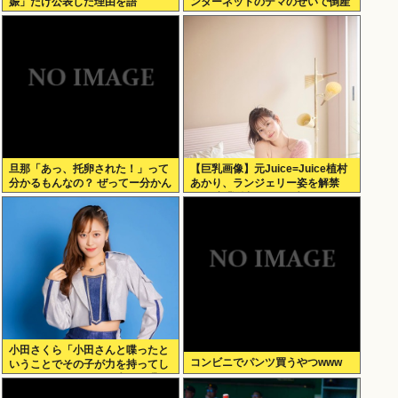
娠」だけ公表した理由を語
ンターネットのデマのせいで倒産
る！！！
へ
旦那「あっ、托卵された！」って
【巨乳画像】元Juice=Juice植村
分かるもんなの？ ぜってー分かん
あかり、ランジェリー姿を解禁
ないだろ。
www卒業後初フォトブックで
SEXY下着ショットを大胆披
露！！
小田さくら「小田さんと喋ったと
コンビニでパンツ買うやつwww
いうことでその子が力を持ってし
まわないように、研修生とは喋ら
ないようにしてる」