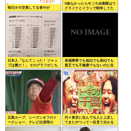
9条なかったら今ごろ自衛隊はウ
毎日ホモ交尾してる者やが
クライナとイランで戦争してた
んだよな…9条バリアすごすぎ
日本人「なんてこった！ ジャッ
発達障害でも低IQでも高IQでも
プは糞だ！」 そのグラフがこち
貧乏でも不健康でもないのに生
ら。
きづらい奴www
広島カープ、シーズンオフのト
代々東京に住んでる人と上京し
ークショー、テレビ出演等の
てきたやつって一目見て分かる
「副業」を全面禁止www
よね。あれなんで？