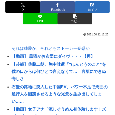
X
Facebook
はてブ
LINE
コピー
2021.06.12 12:23
それは純愛か、それともストーカー疑惑か
【動画】 黒猫がお布団にダイヴ・・・【再】
【芸能】佐藤二朗、胸中吐露「“ほんとうのこと”を
僕の口からは何ひとつ言えなくて… 言葉にできぬ
悔しさ
石畳の路地に突入した中国EV、パワー不足で周囲の
通行人を困惑させるような光景を生み出してしま
い……
【動画】女子アナ「流しそうめん初体験します！ズ