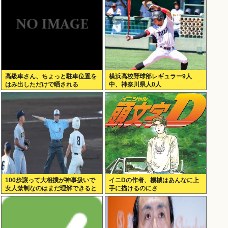
高級車さん、ちょっと駐車位置を
横浜高校野球部レギュラー9人
はみ出しただけで晒される
中、神奈川県人0人
wwwWwwWWw
100歩譲って大相撲が神事扱いで
イニDの作者、機械はあんなに上
女人禁制なのはまだ理解できると
手に描けるのにさ
して、高校野球のグラウンドが女
人禁制だったのはマジ意味わから
ん