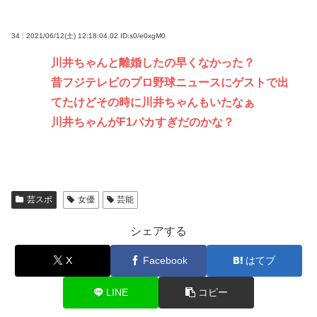
34 : 2021/06/12(土) 12:18:04.02
ID:s0/e0xgM0
川井ちゃんと離婚したの早くなかった？
昔フジテレビのプロ野球ニュースにゲストで出
てたけどその時に川井ちゃんもいたなぁ
川井ちゃんがF1バカすぎだのかな？
芸スポ
女優
芸能
シェアする
X
Facebook
はてブ
LINE
コピー