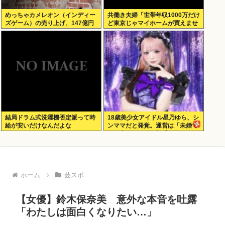
めっちゃカメレオン（インディー
共働き夫婦「世帯年収1000万だけ
ズゲーム）の売り上げ、147億円
ど東京じゃマイホームが買えませ
突破www
ん 」
結局ドラム式洗濯機否定派って時
18歳美少女アイドル星乃ゆら、シ
給が安いだけなんだよな
ンママだと発覚。運営は「未婚で
現在交際している相手もいないの
で大丈夫」と発表
ホーム
芸スポ
【女優】鈴木保奈美 意外な本音を吐露
「わたしは面白くなりたい…」