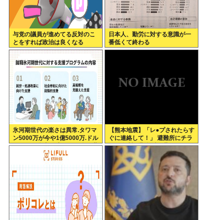
与党の議員が進めてる反対のこ
日本人、勤労に対する意識が一
とをすれば政治は良くなる
番低くて終わる
氷河期世代の楽さは異常.タワマ
【熊本地震】「レ●プされたらす
ン5000万が今や1億5000万.ドル
ぐに連絡して！」 避難所にチラ
円80円で資産形成.マジで楽な世
シ。 無料で緊急避妊薬を届ける
代だったな
システムを実現へ