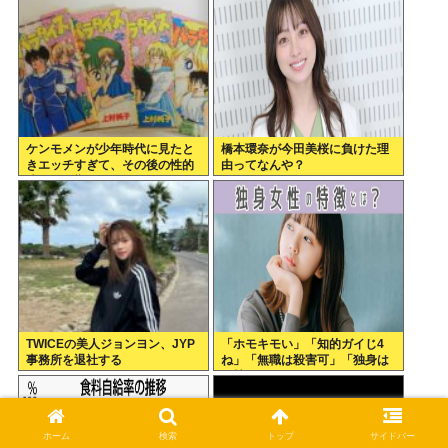
ケンモメンが少年時代に見たと
橋本環奈が今田美桜に負けた理
きエッチすぎて、その後の性的
由ってなんや？
嗜好に影響したキャラ
TWICEの美人ジョンヨン、JYP
「ホモキモい」「知的ガイじ4
事務所を退社する
ね」「無職は殺害可」「独身は
奴隷にしろ」←こういうこと気
軽に言っちゃいけないのかな？
ホーム
検索
トップ
サイドバー