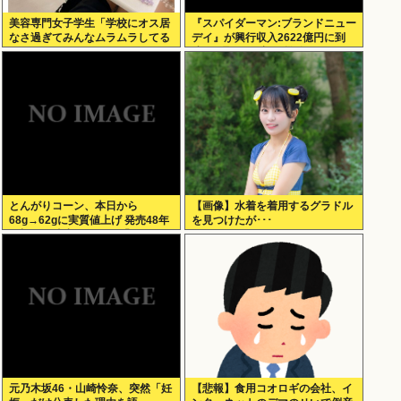
美容専門女子学生「学校にオス居
『スパイダーマン:ブランドニュー
なさ過ぎてみんなムラムラしてる
デイ』が興行収入2622億円に到
」
達！2週目も好調に推移へ
とんがりコーン、本日から
【画像】水着を着用するグラドル
68g→62gに実質値上げ 発売48年
を見つけたが･･･
で初の箱縮小 メーカー「CO2も
1067トン削減できます笑」
元乃木坂46・山崎怜奈、突然「妊
【悲報】食用コオロギの会社、イ