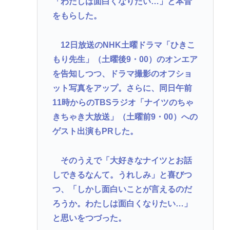
「わたしは面白くなりたい…」と本音
いいの
をもらした。
Redditを読んでると外人って日本に対してはよく調
べもせずに思い込みで勝手に議論してるよな
12日放送のNHK土曜ドラマ「ひきこ
愛知県最強のスーパー、満場一致で決まる
もり先生」（土曜後9・00）のオンエア
を告知しつつ、ドラマ撮影のオフショ
Powered by livedoor 相互RSS
ット写真をアップ。さらに、同日午前
11時からのTBSラジオ「ナイツのちゃ
きちゃき大放送」（土曜前9・00）への
ゲスト出演もPRした。
そのうえで「大好きなナイツとお話
しできるなんて。うれしみ」と喜びつ
つ、「しかし面白いことが言えるのだ
ろうか。わたしは面白くなりたい…」
と思いをつづった。