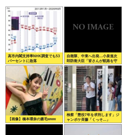
高市内閣支持率NHK調査でも53
自衛隊、中東へ出発…小泉進次
パーセントに急落
郎防衛大臣「皆さんが航路を守
る」
検察「懲役7年を求刑します」ジ
【画像】橋本環奈の腋毛www
ャンポケ斉藤「くっそ…」