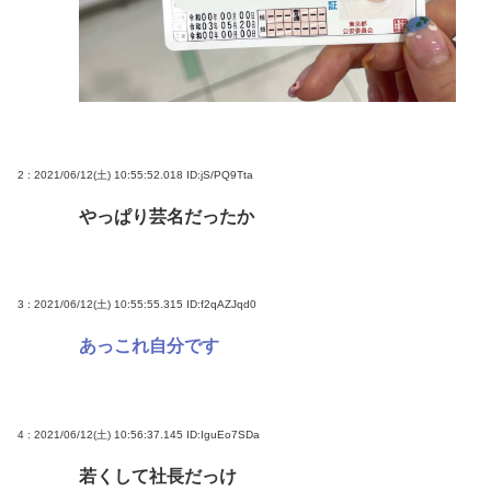
www
1.7kmの間何度も何度も 煽り追突
スマ●コ、石破岸田ってなんでにあんなに叩かれた
の？自民党の政治家だし普通に保守じゃん
ボロい安い車って最強じゃね？
2 : 2021/06/12(土) 10:55:52.018
ID:jS/PQ9Tta
Powered by livedoor 相互RSS
やっぱり芸名だったか
3 : 2021/06/12(土) 10:55:55.315
ID:f2qAZJqd0
あっこれ自分です
4 : 2021/06/12(土) 10:56:37.145
ID:IguEo7SDa
若くして社長だっけ