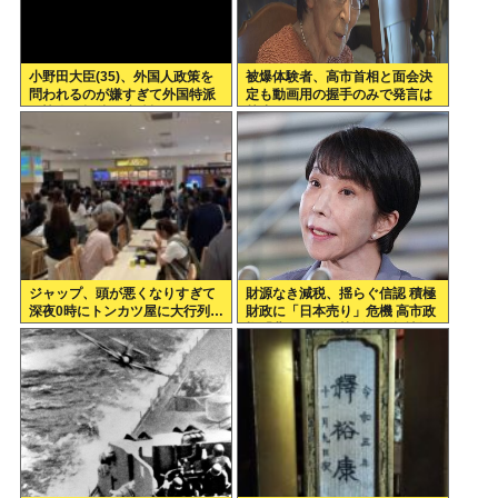
小野田大臣(35)、外国人政策を
被爆体験者、高市首相と面会決
問われるのが嫌すぎて外国特派
定も動画用の握手のみで発言は
員協会の招待を連続拒否www
禁止www
ジャップ、頭が悪くなりすぎて
財源なき減税、揺らぐ信認 積極
深夜0時にトンカツ屋に大行列…
財政に「日本売り」危機 高市政
権「悲願」に固執〔深層探訪〕