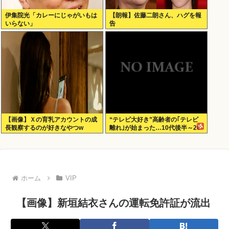
伊集院光「カレーにじゃがいもは
【朗報】佐藤二朗さん、ハグを報
いらない」
告
【画像】Ｘの育乳アカウントの成
“テレビ大好き”高齢者の｢テレビ
長観察するのが好きなやつw
離れ｣が始まった…10代後半～20
代の約7割が”ほぼ見ない”
ホーム
VIP
【画像】新垣結衣さんの運転免許証が流出