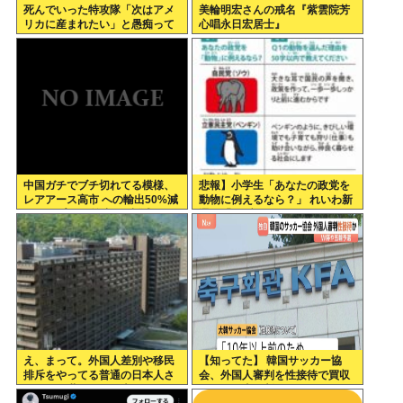
死んでいった特攻隊「次はアメ
美輪明宏さんの戒名『紫雲院芳
リカに産まれたい」と愚痴って
心唱永日宏居士』
いた
中国ガチでブチ切れてる模様、
悲報】小学生「あなたの政党を
レアアース高市 への輸出50%減
動物に例えるなら？」 れいわ新
トランプ への輸出も3割減
選組「」ブチッッ
え、まって。外国人差別や移民
【知ってた】 韓国サッカー協
排斥をやってる普通の日本人さ
会、外国人審判を性接待で買収
んって、世界から日本がヘイト
していた事が判明