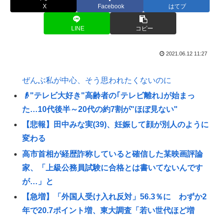
X
Facebook
はてブ
LINE
コピー
2021.06.12 11:27
ぜんぶ私が中心、そう思われたくないのに
👴"テレビ大好き"高齢者の｢テレビ離れ｣が始まっ
た…10代後半～20代の約7割が"ほぼ見ない"
【悲報】田中みな実(39)、妊娠して顔が別人のように
変わる
高市首相が経歴詐称していると確信した某映画評論
家、「上級公務員試験に合格とは書いてないんです
が…」と
【急増】「外国人受け入れ反対」56.3％に わずか2
年で20.7ポイント増、東大調査「若い世代ほど増