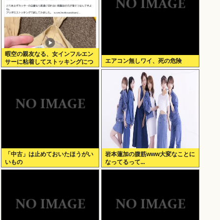
暇空の親友なる、女インフルエン
エアコン無しワイ、死の危険
サーに粘着してストッキングにつ
いて語りだし嫌儲卿として格を見
せつける
「中古」は止めておいたほうがい
岩本蓮加の腹筋www大変なことに
いもの
なってるって...