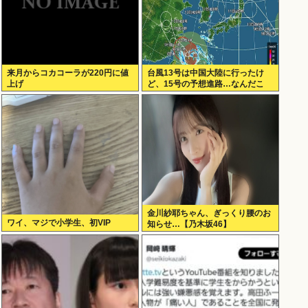
来月からコカコーラが220円に値
台風13号は中国大陸に行ったけ
上げ
ど、15号の予想進路…なんだこ
れ？
金川紗耶ちゃん、ぎっくり腰のお
ワイ、マジで小学生、初VIP
知らせ…【乃木坂46】