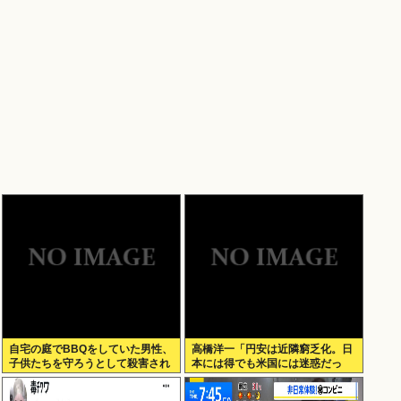
自宅の庭でBBQをしていた男性、
高橋洋一「円安は近隣窮乏化。日
子供たちを守ろうとして殺害され
本には得でも米国には迷惑だっ
てしまう
た」