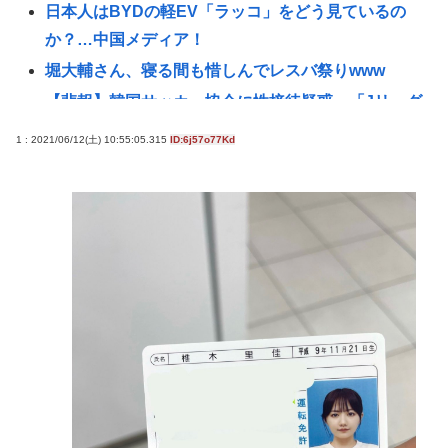
日本人はBYDの軽EV「ラッコ」をどう見ているの
か？…中国メディア！
堀大輔さん、寝る間も惜しんでレスバ祭りwww
【悲報】韓国サッカー協会に性接待疑惑、「Jリーグ
の審判を統括する人物」も含まれると報道
1 : 2021/06/12(土) 10:55:05.315
ID:6j57o77Kd
「救える命だった」ウィシュマさん死亡めぐる国賠
訴訟が結審、遺族側は「入管の責任」改めて訴え
(ヽ´ん`) 嫌儲民「ケンモメン」の定義 👈 何て答え
る？
【悲報】佐藤二朗さん主演の「踊る」スピンオフ作
品、結局撮影中止が決定www
「14歳の少年に挿入を…」性器に火をつけ脅迫、少
女達はモップで…657人が死亡した韓国“最悪の人権
侵害”のおぞましすぎる実態
【悲報】全盛期のエマ・ワトソン可愛すぎワロッタ