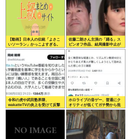
【動画】日本人の伝統「よさこ
佐藤二朗さん主演の「踊る」ス
いソーラン」かっこよすぎる。
ピンオフ作品、結局撮影中止が
古来から我々のDNAに刻まれた
決定www
踊り
令和の虎や武田塾界隈、
ホロライブの音ゲー、普通にク
wakatteTVの炎上を受けて反撃
オリティが低くてガチ勢から批
開始
判殺到www