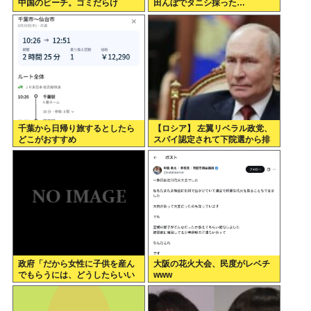
中国のビーチ。ゴミだらけ
田んぼでタニシ採った…
千葉から日帰り旅するとしたら
【ロシア】 左翼リベラル政党、
どこがおすすめ
スパイ認定されて下院選から排
除
政府「だから女性に子供を産ん
大阪の花火大会、民度がレベチ
でもらうには、どうしたらいい
www
のよ;;」