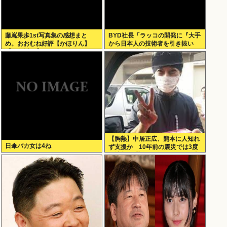
藤嶌果歩1st写真集の感想まと
BYD社長「ラッコの開発に『大手
め。おおむね好評【かほりん】
から日本人の技術者を引き抜い
【日向坂46】
た』って噂は嘘。開発チームに日
本人は0人です」
【胸熱】中居正広、熊本に人知れ
日傘バカ女は4ね
ず支援か 10年前の震災では3度
現地入り「誰にも知られなくて良
い」