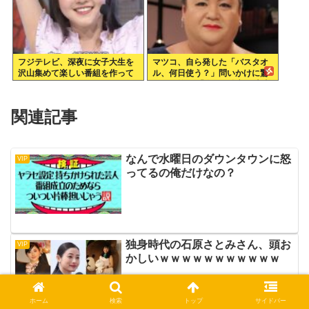
フジテレビ、深夜に女子大生を
マツコ、自ら発した「バスタオ
沢山集めて楽しい番組を作って
ル、何日使う？」問いかけに驚
いたwww
がくの答え 「今日は全部、本当
のこと言うわ」
関連記事
なんで水曜日のダウンタウンに怒
VIP
ってるの俺だけなの？
独身時代の石原さとみさん、頭お
VIP
かしいｗｗｗｗｗｗｗｗｗｗｗ
ホーム
検索
トップ
サイドバー