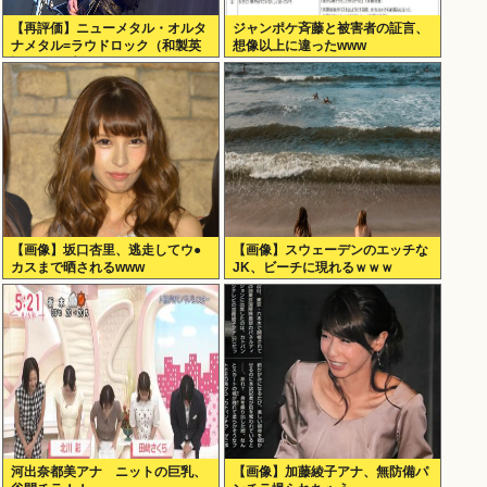
【再評価】ニューメタル・オルタ
ジャンポケ斉藤と被害者の証言、
ナメタル=ラウドロック（和製英
想像以上に違ったwww
語）がZに刺さってるらしい。お
前らがキッズの頃好きだったバン
ドは何？
【画像】坂口杏里、逃走してウ●
【画像】スウェーデンのエッチな
カスまで晒されるwww
JK、ビーチに現れるｗｗｗ
河出奈都美アナ ニットの巨乳、
【画像】加藤綾子アナ、無防備パ