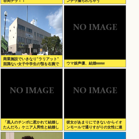
谷間チラ！！
ンチラ撮られちゃう
商業施設でいきなり"ラリアット"
ウマ娘声優、結婚www
面識ない女子中学生の顎を右腕で
殴打 22歳女性を暴行容疑で逮捕
「黒人のチンポに惹かれて結婚し
彼女があまりにできないからイオ
たんだろ」ケニア人男性と結婚し
ンモールで通りすがりの女性に連
た日本人女性（31）に”誹謗中
絡先書いた紙渡すよ
傷”殺到