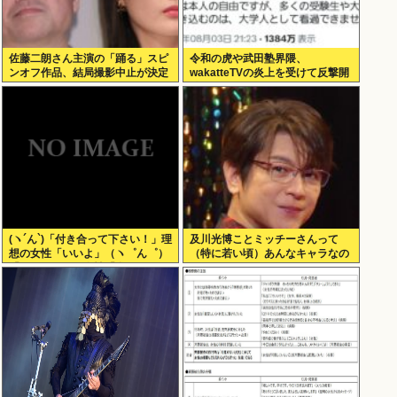
佐藤二朗さん主演の「踊る」スピ
令和の虎や武田塾界隈、
ンオフ作品、結局撮影中止が決定
wakatteTVの炎上を受けて反撃開
www
始
(ヽ´ん`)「付き合って下さい！」理
及川光博ことミッチーさんって
想の女性「いいよ」（ヽ゜ん゜）
（特に若い頃）あんなキャラなの
「ほんと！？」女性「私のうんち
にあんまアンチおらんよな、男で
食べたらね」
も