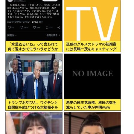
スピーチ国家だと思われていい
の
「水道ぬるいね」って言われて
孤独のグルメのドラマの初期案
何て返すかでモラハラかどうか
には長嶋ー茂をキャスティング
わかるらしいwww
する案もあった←これ
トランプおやびん、ワクチンと
悪夢の民主党政権、移民の数を
自閉症を結びつける大統領令を
減らしていた事が判明www
発表へ、