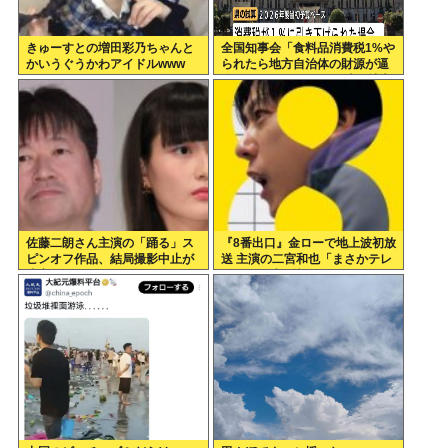
きゅーすとの増田彩乃ちゃんと
全国知事会「食料品消費税1%や
かいうぐうかわアイドルwww
られたら地方自治体の財源が逼
迫してしまう 」…この流れ地方
税増税するしかないよ、もう
佐藤二朗さん主演の「踊る」ス
『8番出口』金ローで地上波初放
ピンオフ作品、結局撮影中止が
送 主演の二宮和也「まさかテレ
決定www
ビにまで迷い込んでしまうと
は」