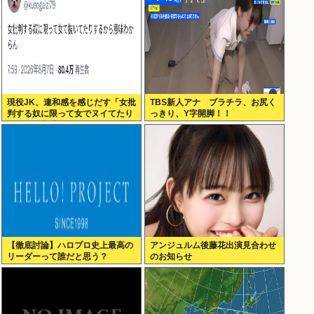
現役JK、違和感を感じだす「女批
TBS新人アナ ブラチラ、お尻く
判する奴に限って女でヌイてたり
っきり、Y字開脚！！
するから意味わからなくなってき
た 」
【徹底討論】ハロプロ史上最高の
アンジュルム後藤花出演見合わせ
リーダーって誰だと思う？
のお知らせ