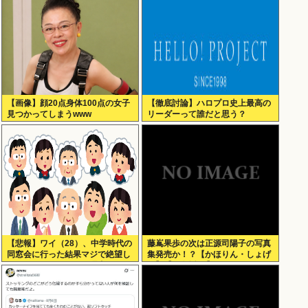
【画像】顔20点身体100点の女子
【徹底討論】ハロプロ史上最高の
見つかってしまうwww
リーダーって誰だと思う？
【悲報】ワイ（28）、中学時代の
藤嶌果歩の次は正源司陽子の写真
同窓会に行った結果マジで絶望し
集発売か！？【かほりん・しょげ
てしまう・・・・・・理由がこち
こ】【日向坂46】
ら・・・・・・