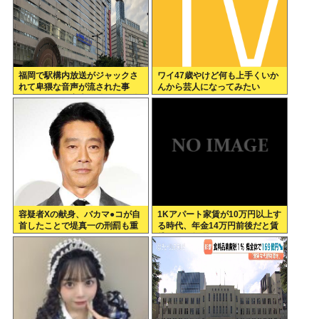
福岡で駅構内放送がジャックさ
ワイ47歳やけど何も上手くいか
れて卑猥な音声が流された事
んから芸人になってみたい
件、やはり元音声は動ありの動
画だった
容疑者Xの献身、バカマ●コが自
1Kアパート家賃が10万円以上す
首したことで堤真一の刑罰も重
る時代、年金14万円前後だと賃
くなるwww
貸の人は無理じゃね？