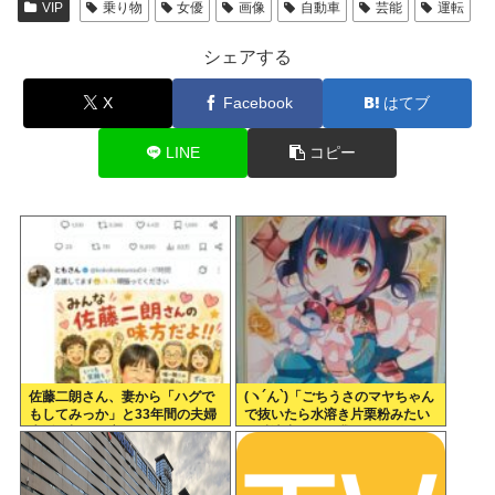
VIP
乗り物
女優
画像
自動車
芸能
運転
シェアする
X
Facebook
はてブ
LINE
コピー
佐藤二朗さん、妻から「ハグで
(ヽ´ん`)「ごちうさのマヤちゃん
もしてみっか」と33年間の夫婦
で抜いたら水溶き片栗粉みたい
生活で初めて言われる
な精液出てきて我ながらビビっ
た」