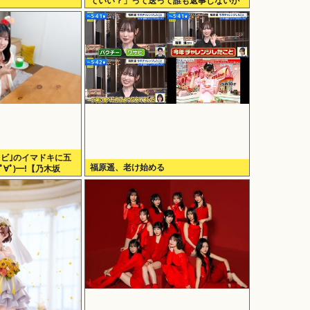
ていい？」って送って誰も返事しないか
ら無視でいいよね？
レビ｣のイマドキに五
福原遥、老け始める
ﾟ∀ﾟ)━!【乃木坂