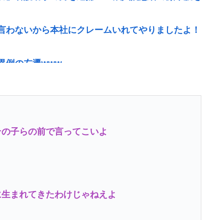
言わないから本社にクレームいれてやりましたよ！
異例の左遷www
0』『NASDAQ100』しか買わない
ても値段据え置き
の生活は至れり尽くせりで全く不自由ない、ありが
その子らの前で言ってこいよ
わからないから叩くな」とかゆうチキン野郎が増え
www
に生まれてきたわけじゃねえよ
！脱毛モメンいるか？？
本当です。信じて下さい」 ←何でこの主張が通らな