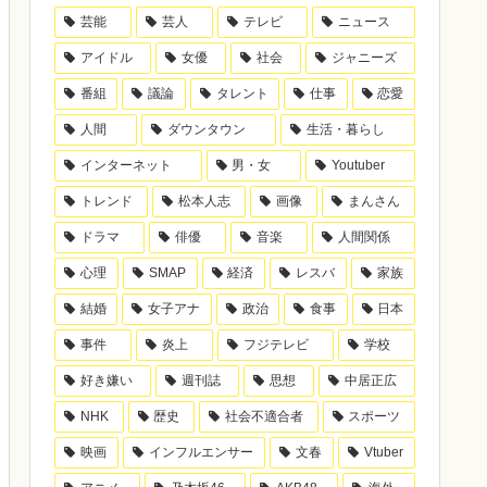
芸能
芸人
テレビ
ニュース
アイドル
女優
社会
ジャニーズ
番組
議論
タレント
仕事
恋愛
人間
ダウンタウン
生活・暮らし
インターネット
男・女
Youtuber
トレンド
松本人志
画像
まんさん
ドラマ
俳優
音楽
人間関係
心理
SMAP
経済
レスバ
家族
結婚
女子アナ
政治
食事
日本
事件
炎上
フジテレビ
学校
好き嫌い
週刊誌
思想
中居正広
NHK
歴史
社会不適合者
スポーツ
映画
インフルエンサー
文春
Vtuber