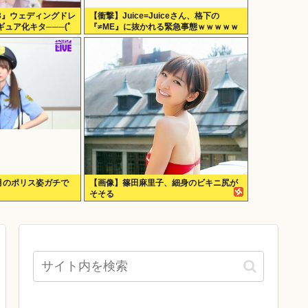
3』ウェディングドレ
【衝撃】Juice=Juiceさん、格下の
ュア化キタ───(ﾟ
『≠ME』に抜かれる緊急事態ｗｗｗｗｗ
ｗｗｗｗｗｗｗ
咲月のポリス姿ガチで
【画像】篠田麻里子、細身のビキニ尻が
そそる