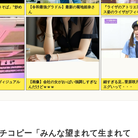
きそば」”炒め
【令和最強グラドル】最新の菊地姫奈さ
『ライザのアトリエ
ん
ス姿のライザがフィギ
∀ﾟ)───!!!!!
ヴィジュアル
【画像】会社の女がお○ぱい強調しすぎな
細すぎる足...菅原
んだけどｗｗｗ
エグいって・・・
チコピー「みんな望まれて生まれて