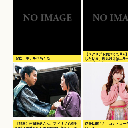
【スクリプト負けてて草w
お盆、ホテル代高くね
した結果、理系以外はエラ
いた【ガチ】」について、
に話そうか
【悲報】吉岡里帆さん、アドリブで相手
伊勢鈴蘭さん、コカ・コー