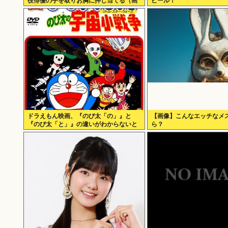
役俳優の手を取りお胸に押し当てる（画
ピール！
像あり）
ドラえもん映画、『のび太「の」』と
【画像】こんなエッチなメ
『のび太「と」』の違いがわからないと
ら？
話題に