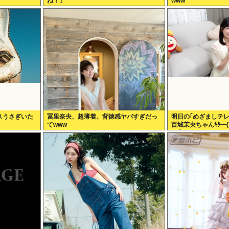
ね！」
www
スうさぎいた
冨里奈央、超薄着。背徳感ヤバすぎだっ
明日の｢めざましテ
てwww
百城茉央ちゃんｷﾀ━(
46】