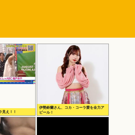
伊勢鈴蘭さん、コカ・コーラ愛を全力ア
ラ見え！！
ピール！