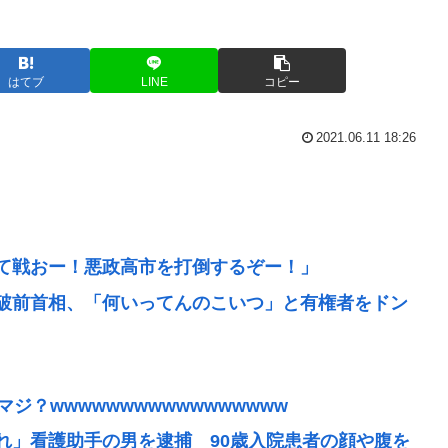
はてブ
LINE
コピー
2021.06.11 18:26
て戦おー！悪政高市を打倒するぞー！」
破前首相、「何いってんのこいつ」と有権者をドン
ジ？wwwwwwwwwwwwwwwww
れ」看護助手の男を逮捕 90歳入院患者の顔や腹を