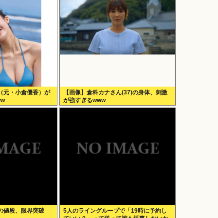
（元・小倉優香）が
【画像】倉科カナさん(37)の身体、刺激
w
が強すぎるwww
の値段、限界突破
5人のライングループで「19時に予約し