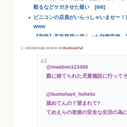
殴るなどケガさせた疑い [8/6]
ビニコンの店員がいらっしゃいませー！
www
【悲報】高市早苗に逆らった財務官僚、
【悲報】NISA民、『オルカン』『S&P50
1 : 2021/06/11(金) 18:02:21.48
ID:mfVzmkYy0
【悲報】お弁当屋さん、消費税が下がっ
高市総理と対話の避難所代表者「避難所
@maaboo123456
とう！日本人でよかった！」
親に捨てられた児童施設に行って
ここ数年「どっちもどっち」とか「まだ
@kumohani_hoheto
たけどどっから来たの？(´・ω・`)
舐めてんの？望まれて?
【動画】手術中に熊本地震直撃やばすぎ
てめえらの老後の安全な生活の為
医療脱毛・脱毛サロンを考えてるんだが
ジャンポケ斉藤「同意があったんです。