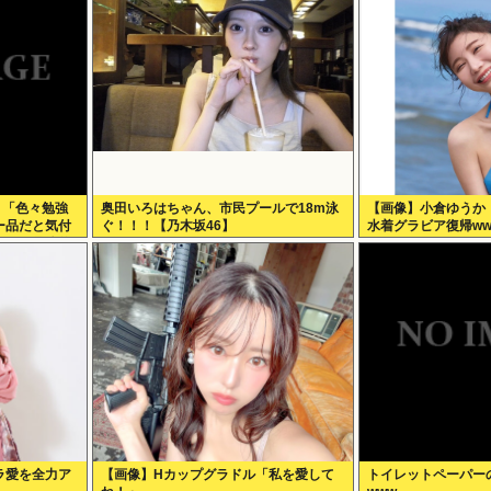
】「色々勉強
奥田いろはちゃん、市民プールで18m泳
【画像】小倉ゆうか
ー品だと気付
ぐ！！！【乃木坂46】
水着グラビア復帰ww
もっと具体的
ラ愛を全力ア
【画像】Hカップグラドル「私を愛して
トイレットペーパー