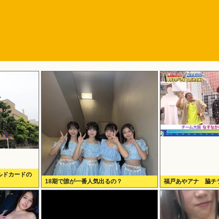
ルドカードの
18期で誰が一番人気出るの？
福戸あやアナ 脇チ