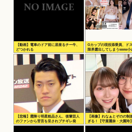
【動画】電車のドア前に居座るチー牛、
Gカップの現役添乗員、ドス
どつかれる
限界露出してしまうwww小
らや極小ビキニで大放出！
る山」の動画＆画像まとめ
【悲報】霜降り明星粗品さん、後輩芸人
【画像】れなぁとぞのの制
のファンから苦言を呈されブチギレ発
ぎる！【守屋麗奈・大園玲】
狂…