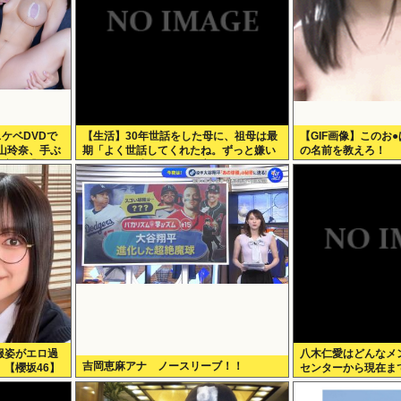
ケベDVDで
【生活】30年世話をした母に、祖母は最
【GIF画像】このお●
山玲奈、手ぶ
期「よく世話してくれたね。ずっと嫌い
の名前を教えろ！
！新作「聖な
だったのが残念だよ」と言って死んだ
！
服姿がエロ過
八木仁愛はどんなメ
吉岡恵麻アナ ノースリーブ！！
【櫻坂46】
センターから現在ま