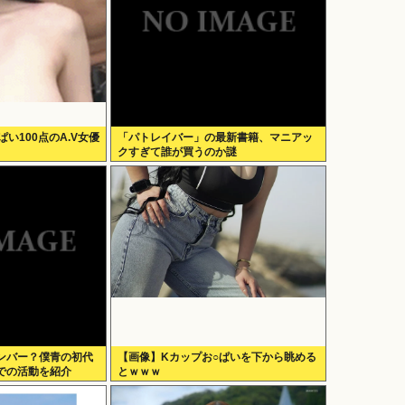
ぱい100点のA.V女優
「パトレイバー」の最新書籍、マニアッ
クすぎて誰が買うのか謎
ンバー？僕青の初代
【画像】Kカップお○ぱいを下から眺める
での活動を紹介
とｗｗｗ