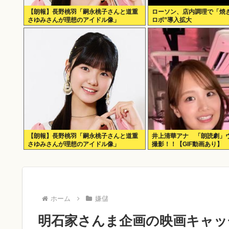
【朗報】長野桃羽「嗣永桃子さんと道重
ローソン、店内調理で「焼
さゆみさんが理想のアイドル像」
ロボ”導入拡大
【朗報】長野桃羽「嗣永桃子さんと道重
井上清華アナ 「朗読劇」
さゆみさんが理想のアイドル像」
撮影！！【GIF動画あり】
ホーム
嫌儲
明石家さんま企画の映画キャッ