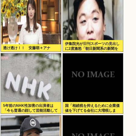
伊集院光が日刊スポーツの見出し
透け透け！！ 安藤萌々アナ
に2度激怒「朝日新聞系の新聞を
やめる」と言い出した背景
5年前のNHK性加害の出演者は
国「相続税を抑えるために企業価
「今も普通の顔して芸能活動して
値を下げてる会社に大増税しま
る」ネット「受信料を取るくらい
す。低PBRの会社は大増税を覚悟
なら詳細を伝えよ」
せよ」