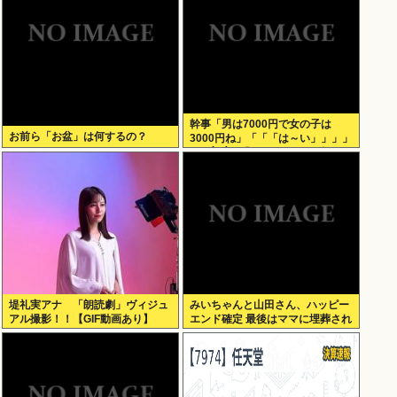
幹事「男は7000円で女の子は
お前ら「お盆」は何するの？
3000円ね」「「「は～い」」」」
（ヽ´ん`）「あ？ ちょっと待て
よ」
堤礼実アナ 「朗読劇」ヴィジュ
みいちゃんと山田さん、ハッピー
アル撮影！！【GIF動画あり】
エンド確定 最後はママに埋葬され
る