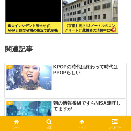
重大インシデント該当せず、
【京都】高さ4.3メートルのコン
ANAと国交省機の接近で航空機
クリート貯蔵機器の清掃中に転
衝突防止装置（TCAS）の警報
落し男性死亡、伏見区の工場
が作動したトラブル、羽田空港
沖、全日空に通知
関連記事
KPOPの時代は終わって時代は
VIP
PPOPらしい
朝の情報番組ですらNISA連呼し
VIP
てますが
ホーム
検索
トップ
サイドバー