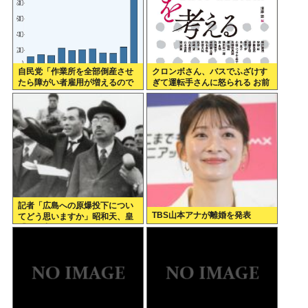
自民党「作業所を全部倒産させ
クロンボさん、バスでふざけす
たら障がい者雇用が増えるので
ぎて運転手さんに怒られる お前
は 」結果ww
らの想像の1.2倍怒られる
記者「広島への原爆投下につい
TBS山本アナが離婚を発表
てどう思いますか」昭和天、皇
「気の毒だがやむを得なかっ
た」こいつ敬う必要ある？