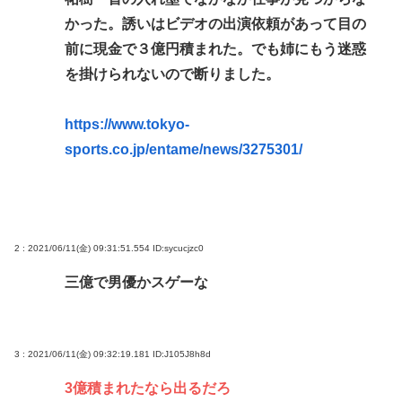
で「うなぎの蒲焼」食べ14人が発熱や下痢
かった。誘いはビデオの出演依頼があって目の
前に現金で３億円積まれた。でも姉にもう迷惑
おまえらが今までに使った事がある【ズル休み】の
を掛けられないので断りました。
理由
パズー「お父さん嘘つき呼ばわりされて死んじゃっ
https://www.tokyo-
た」ってセリフあるけど、どんな自殺方法だった
sports.co.jp/entame/news/3275301/
の？
Powered by livedoor 相互RSS
2 : 2021/06/11(金) 09:31:51.554
ID:sycucjzc0
三億で男優かスゲーな
3 : 2021/06/11(金) 09:32:19.181
ID:J105J8h8d
3億積まれたなら出るだろ