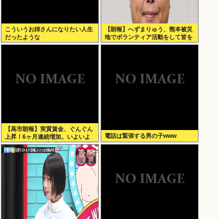
こういうお姉さんになりたい人生
【朗報】へずまりゅう、熊本被災
だったような
地でボランティア活動をして皆を
笑顔にするwww
【高市朗報】実質賃金、ぐんぐん
電話は緊張する男の子www
上昇！6ヶ月連続増加。いよいよ
国民も豊かさを実感か？インフレ
加速しなければ