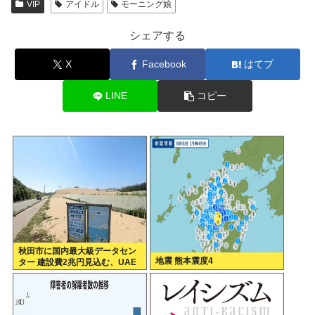
VIP
アイドル
モーニング娘
シェアする
X
Facebook
はてブ
LINE
コピー
秋田市に国内最大級データセン
地震 熊本震度4
ター 建設費2兆円見込む、UAE
など投資