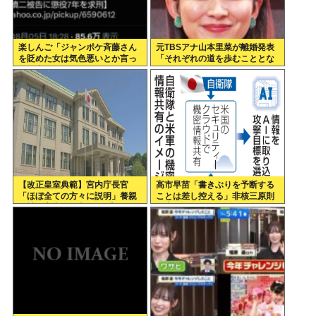
楽しんご「ジャンポケ斉藤さん
元TBSアナ山本里菜が離婚発表
を貶めた女は気色悪いとか言っ
「それぞれの道を歩むこととな
てる癖にフェラするとか口だけ
りました」
は素直なんだな！週刊誌から金
もらってるだろ」
【改正皇室典範】宮内庁長官
高市早苗「書きぶりを予断する
「ほぼ全ての方々に説明」養親
ことは差し控える」非核三原則
候補の宮家皇族方に 男系男子の
見直しについて
養子候補は「把握せず」