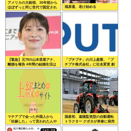
アメリカの大統領、30年前から
福原遥、老け始める
ほぼずっと同じ世代で固定され
てる（トランプ含む）。そらジ
ジイばっかりになるよ
【緊急】元TBS山本里菜アナ、
「プチプチ」の川上産業、「プ
離婚を報告 4年間の結婚生活は
チプチ株式会社」に社名変更 創
「宝物」
業58年で
マチアプで会った外国人から
国産初、遠隔監視型の自動運転
「妊娠した」って言われたんや
トラクター クボタが来春に発売
が