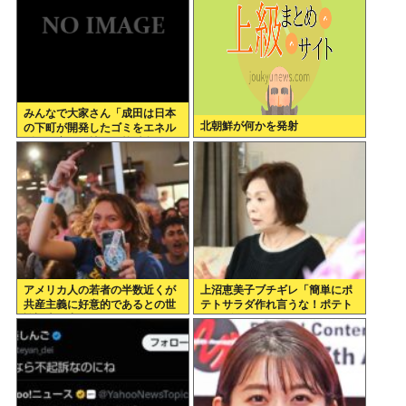
みんなで大家さん「成田は日本
北朝鮮が何かを発射
の下町が開発したゴミをエネル
ギーに変える技術と核融合発電
を使うのでエコで高い資産価値
があり利益が出る
アメリカ人の若者の半数近くが
上沼恵美子ブチギレ「簡単にポ
共産主義に好意的であるとの世
テトサラダ作れ言うな！ポテト
論調査が出てしまう
サラダ作りてしんどいんやで！
」