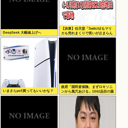
【決算】任天堂「Switch2もマリ
DeepSeek 大幅値上げへ
カも売れまくりで笑いが止まらん
どすえ！」連結経常利益は前年同
期比2.2倍の2061億円に
政府「国民皆保険、まずロキソニ
いまさらps5買ってもいいかな？
ンから風穴あける」1042品目の薬
価4分の1を保険適用外で財布直
撃、2027年3月開始