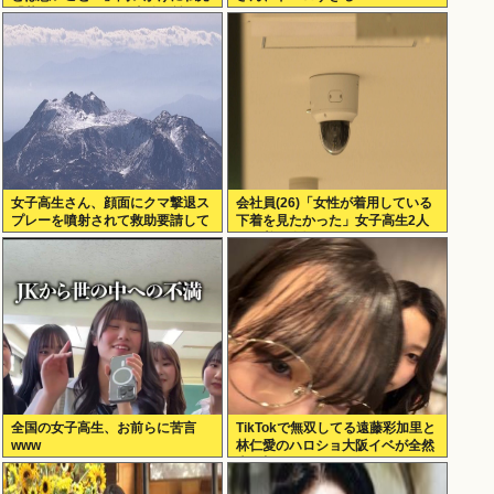
「若作りして20代の土俵で戦おう
とし出すとクソ痛いヤツに…」
女子高生さん、顔面にクマ撃退ス
会社員(26)「女性が着用している
プレーを噴射されて救助要請して
下着を見たかった」女子高生2人
しまう
の下着を盗撮
全国の女子高生、お前らに苦言
TikTokで無双してる遠藤彩加里と
www
林仁愛のハロショ大阪イベが全然
売り切れないのは何故？ボトム2
の有