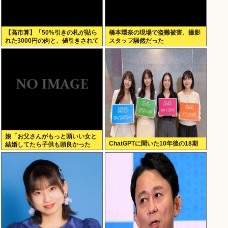
【高市算】「50%引きの札が貼ら
橋本環奈の現場で盗難被害、撮影
れた3000円の肉と、値引きされて
スタッフ騒然だった
いない1000円の肉では安いのはど
ちらか」父の答え「50%引きの
肉」
娘「お父さんがもっと頭いい女と
ChatGPTに聞いた10年後の18期
結婚してたら子供も頭良かった
よ。頭悪いクソ女と結婚してごめ
んなさいって謝れよ」どう返せば
いい？