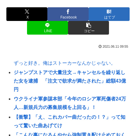
X
Facebook
はてブ
LINE
コピー
2021.06.11 09:55
ずっと好き。俺はストーカーなんかじゃない。
ジャンプストアで大量注文→キャンセルを繰り返し
た女を逮捕 「注文で欲求が満たされた」総額43億
円
ウクライナ軍参謀本部「今年のロシア軍死傷者24万
人…新規兵力の募集規模を上回る」！
【衝撃】「え、これカバー曲だったの！？」って知
って驚いた曲あげてけ
「こんな事になるんやから強制置き配は止めておく