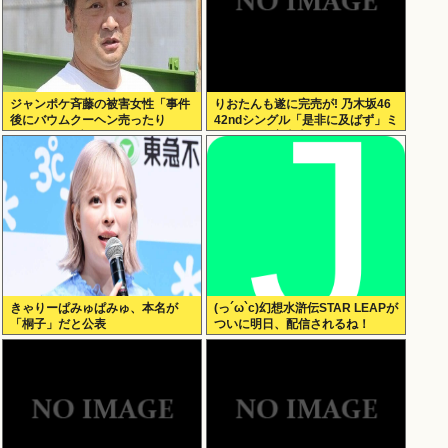
ジャンポケ斉藤の被害女性「事件
りおたんも遂に完売が! 乃木坂46
後にバウムクーヘン売ったり
42ndシングル「是非に及ばず」ミ
TikTokライブしててムカついた」
ーグリ 8次完売表がこちら!
きゃりーぱみゅぱみゅ、本名が
(っ´ω`c)幻想水滸伝STAR LEAPが
「桐子」だと公表
ついに明日、配信されるね！