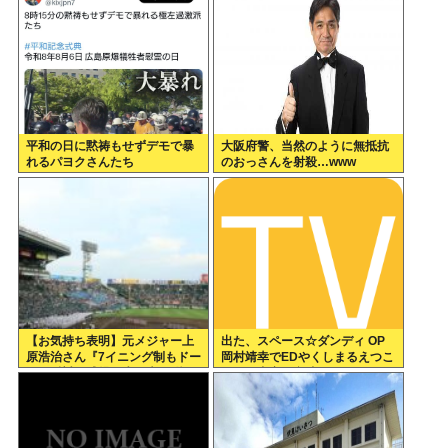
平和の日に黙祷もせずデモで暴
大阪府警、当然のように無抵抗
れるパヨクさんたち
のおっさんを射殺…www
【お気持ち表明】元メジャー上
出た、スペース☆ダンディ OP
原浩治さん『7イニング制もドー
岡村靖幸でEDやくしまるえつこ
ムも反対。球児の生の声を聞
なのに内容が意味不明なアニメ
け！』