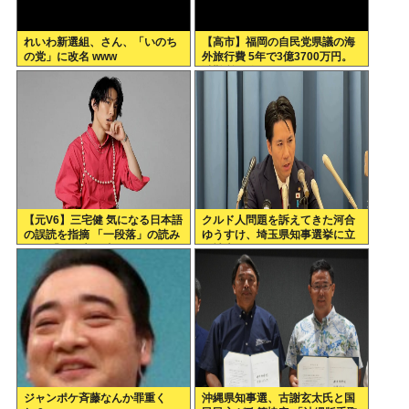
れいわ新選組、さん、「いのち
【高市】福岡の自民党県議の海
の党」に改名 www
外旅行費 5年で3億3700万円。
避難所で使えるテント 1個2万
円。
【元V6】三宅健 気になる日本語
クルド人問題を訴えてきた河合
の誤読を指摘 「一段落」の読み
ゆうすけ、埼玉県知事選挙に立
は？ 「使い方間違ってるんだよ
候補表明www
なとか」
ジャンポケ斉藤なんか罪重く
沖縄県知事選、古謝玄太氏と国