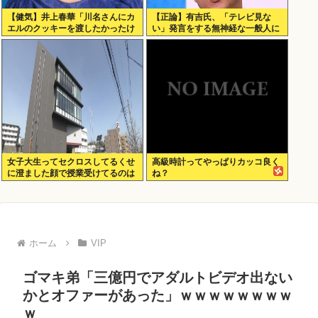
【健気】井上春華「川名さんにカ
【正論】有吉氏、「テレビ見な
エルのクッキーを渡したかったけ
い」発言をする無神経な一般人に
ど、話しかけられず結局自分で食
憤慨
べた」
女子大生ってセクロスしてるくせ
高級時計ってやっぱりカッコ良く
に澄ました顔で授業受けてるのは
ね？
何故？？
ホーム
VIP
ゴマキ弟「三億円でアダルトビデオ出ない
かとオファーがあった」ｗｗｗｗｗｗｗｗ
ｗ