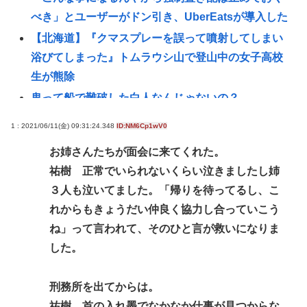
べき」とユーザーがドン引き、UberEatsが導入した
【北海道】『クマスプレーを誤って噴射してしまい
浴びてしまった』トムラウシ山で登山中の女子高校
生が熊除
鬼って船で難破した白人なんじゃないの？
元々は日本人が殴りかかっていったんだろ…
1 : 2021/06/11(金) 09:31:24.348
ID:NM6Cp1wV0
【正論】岡田斗司夫「人間の本音としてブサイクを
お姉さんたちが面会に来てくれた。
見たら不愉快になる。この責任をどうとるんだ」
祐樹 正常でいられないくらい泣きましたし姉
【画像】村重杏奈さん(30)のおっ◯いがコチラ
３人も泣いてました。「帰りを待ってるし、こ
【悲報】立ちんぼJK、カメラで撮られて発狂
れからもきょうだい仲良く協力し合っていこう
「ビールと水を交互に飲まないと倒れるグラス」発
ね」って言われて、そのひと言が救いになりま
売 適正飲酒を施す #酒
した。
コロナ禍における「GOTOトラベル」「全国旅行支
援」の思い出🥺
刑務所を出てからは。
【土用丑の日に食中毒】ドン・キホーテ出店の露店
祐樹 首の入れ墨でなかなか仕事が見つからな