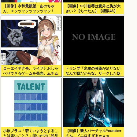
【画像】令和最新版・あのちゃ
【画像】中川智尋は意外と胸が大
ん、エッッッッッッッッッッ！
きい？【ちーたん】【櫻坂46】
コーエイテクモ、ライザとおしゃ
トランプ「米軍の弾薬が足りない
べりできるゲームを発売。ムチム
なんて嘘だからな、リークした奴
チムワァ
は懲役刑だ！」
小原ブラス「若くいようとするこ
【画像】新人バーチャルYoutuber
とは悪いこと？」問いかけに私見
さん、ドエロすぎるｗｗｗ