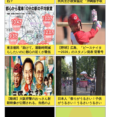
ね？
民民主が政策協定 「沖縄版手取
りを増やす政策」など5項目
東京都民「助けて。通勤時間減
【野球】広島、「ピースナイタ
らしたいのに都心の近くが最低
ー2026」のスタメン発表 背番号
10万払わないと住めないの」
「86」で統一 秋山がカープ移籍
後初の4番 小園は6番
【動画】大阪府警のおっさん射
日本人「祭りがうるさい！子供
殺映像が公開される。当然のよ
がうるさい！うるさいうるさい
うに無抵抗だったことが発覚
うるさい！日本を無音の世界に
しろ」