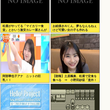
松屋がやってる「マイカリー食
お絵描きAIくん、夢もなんもねぇ
堂」とかいう激安カレー屋さんが
けど可愛い女の子も作れる
こちらwww
阿部華也子アナ ニットの巨
【朗報】土居楓奏、松屋で定食を
乳！！
食べる ⇒ 小野田紗栞「意外！
親近感持った」