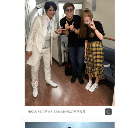
的〉なシナリオ
(📞´ん`)「はい嫌儲子供電話相談室」👧「犬は大きい
小さいのがいるのになんで猫はみんな同じ大きさな
の？」
ガチで死にたい時ってどうしたらいいの？
新しいキーボード買いたいんだけど、今のキーボー
ド壊れなくて買う理由が見つからない
「世界唯一の被爆国は北朝鮮」と主張し、チラシを
配布する輩が発生
Powered by livedoor 相互RSS