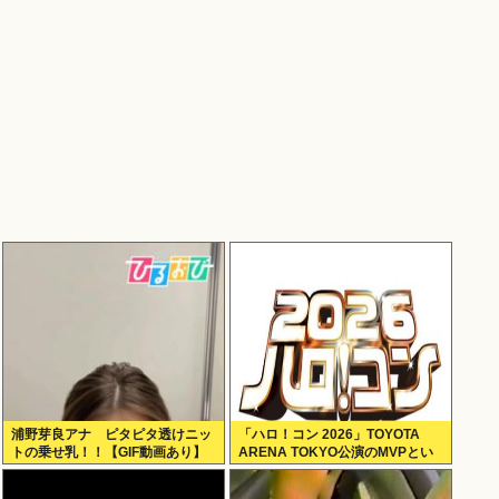
浦野芽良アナ ピタピタ透けニッ
「ハロ！コン 2026」TOYOTA
トの乗せ乳！！【GIF動画あり】
ARENA TOKYO公演のMVPとい
えば？