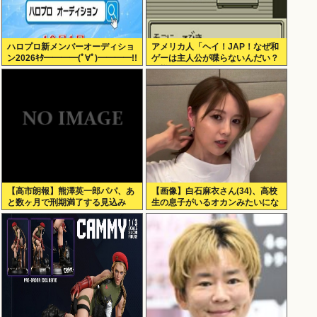
ハロプロ新メンバーオーディショ
アメリカ人「ヘイ！JAP！なぜ和
ン2026ｷﾀ━━━━(ﾟ∀ﾟ)━━━━!!
ゲーは主人公が喋らないんだい？
異様だよ？」
【高市朗報】熊澤英一郎パパ、あ
【画像】白石麻衣さん(34)、高校
と数ヶ月で刑期満了する見込み
生の息子がいるオカンみたいにな
ってしまう