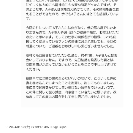
3 : 2024/01/23(火) 07:59:13.397
ID:qjlCYrpv0