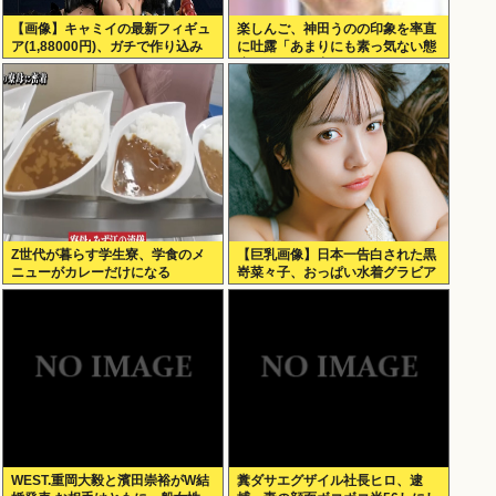
【画像】キャミイの最新フィギュ
楽しんご、神田うのの印象を率直
ア(1,88000円)、ガチで作り込み
に吐露「あまりにも素っ気ない態
がエグすぎる
度を取られて寂しい」
Z世代が暮らす学生寮、学食のメ
【巨乳画像】日本一告白された黒
ニューがカレーだけになる
嵜菜々子、おっぱい水着グラビア
がエッチすぎるwww
WEST.重岡大毅と濱田崇裕がW結
糞ダサエグザイル社長ヒロ、逮