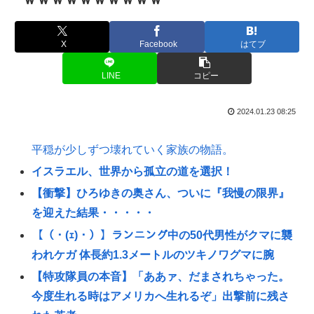
X
Facebook
はてブ
LINE
コピー
2024.01.23 08:25
平穏が少しずつ壊れていく家族の物語。
イスラエル、世界から孤立の道を選択！
【衝撃】ひろゆきの奥さん、ついに『我慢の限界』
を迎えた結果・・・・・
【（・(ｪ)・）】ランニング中の50代男性がクマに襲
われケガ 体長約1.3メートルのツキノワグマに腕
【特攻隊員の本音】「ああァ、だまされちゃった。
今度生れる時はアメリカへ生れるぞ」出撃前に残さ