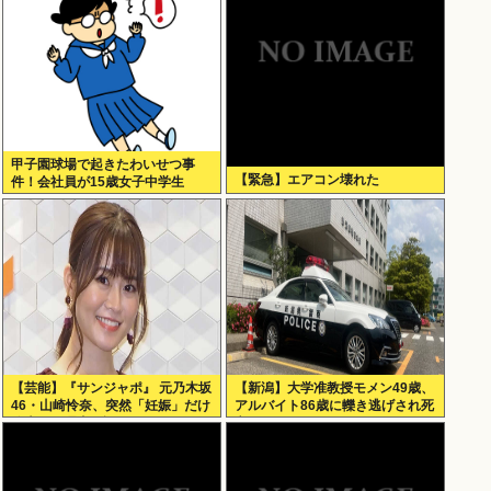
甲子園球場で起きたわいせつ事
【緊急】エアコン壊れた
件！会社員が15歳女子中学生
に・・
【芸能】『サンジャポ』 元乃木坂
【新潟】大学准教授モメン49歳、
46・山崎怜奈、突然「妊娠」だけ
アルバイト86歳に轢き逃げされ死
公表した理由を語る
亡