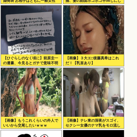
婚発表 お相手はともに一般女性
捕、妻の顔面ボコボコ半56しにし
重岡はすでに子供も「尊い」
た。
【ひぐらしのなく頃に】前原圭一
【画像】３大エ□後藤真希はこれ
の遺書、今見るとガチで意味不明
だ！【乳首あり】
すぎるwww
【画像】もうこれくらいの外人で
【画像】テレ東の深夜がスゴイ、
いいから交尾したいｗｗｗ
セクシー女優のナマ乳をモロ流し