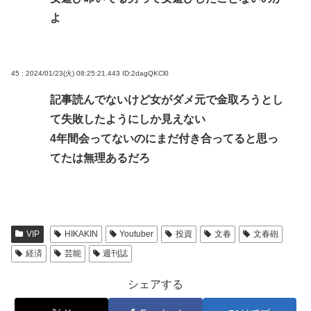
よ
45 : 2024/01/23(火) 08:25:21.443
ID:2dagQKCl0
記事読んでないけど女がダメ元で金取ろうとし
て失敗したようにしか見えない
4年間会ってないのにまだ付き合ってると思っ
てたは無理あるだろ
VIP
HIKAKIN
Youtuber
投資
文春
文春砲
経済
芸能
週刊誌
シェアする