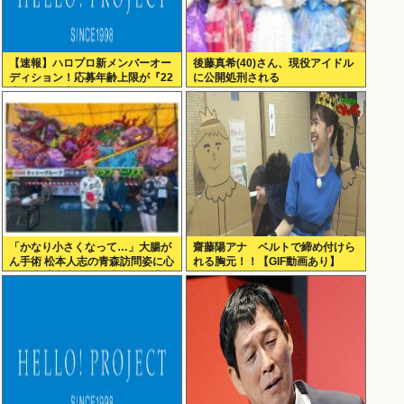
【速報】ハロプロ新メンバーオー
後藤真希(40)さん、現役アイドル
ディション！応募年齢上限が『22
に公開処刑される
歳』に引き上げられる
「かなり小さくなって…」大腸が
齋藤陽アナ ベルトで締め付けら
ん手術 松本人志の青森訪問姿に心
れる胸元！！【GIF動画あり】
配の声「脂肪のない感じが」「無
理せずに」