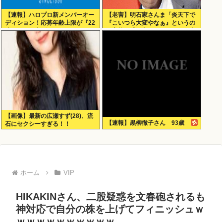
【速報】ハロプロ新メンバーオー
【老害】明石家さんま「炎天下で
ディション！応募年齢上限が『22
『こいつら大変やなぁ』というの
歳』に引き上げられる
が高校野球の良さ。ナイターが当
たり前だとつまらない」
【画像】最新の広瀬すず(28)、流
【速報】黒柳徹子さん 93歳
石にセクシーすぎる！！
ホーム
VIP
HIKAKINさん、二股疑惑を文春砲されるも
神対応で自分の株を上げてフィニッシュｗ
ｗｗｗｗｗｗｗｗｗｗ