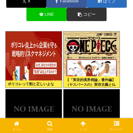
X
Facebook
はてブ
LINE
コピー
【「実存的境界例論」番外編】
ポリコレって割と正しいよな
（ヤスパースの）実存主義と仏
教、それとワンピース 【ネタバ
レ注意】【スクリプト負けてて
草w】
ホーム
検索
トップ
サイドバー