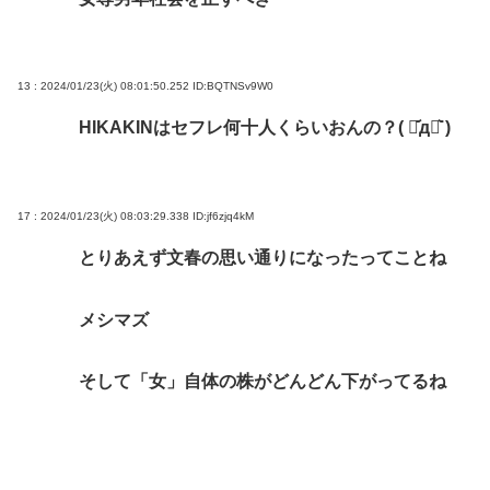
13 : 2024/01/23(火) 08:01:50.252
ID:BQTNSv9W0
HIKAKINはセフレ何十人くらいおんの？( ･᷄д･᷅ )
17 : 2024/01/23(火) 08:03:29.338
ID:jf6zjq4kM
とりあえず文春の思い通りになったってことね
メシマズ
そして「女」自体の株がどんどん下がってるね