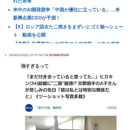
れた若者
米中のAI開発競争「中国が優位に立っている」…米
新興企業CEOが予測！
【X】ロシア語女たこ焼きをまずいとゴミ箱へシュー
ト 動画を公開
【長野】安曇野市と大町市で土砂崩落 山中の道路
が寸断 宿泊客や登山客など計400人近くが孤立か
1 : 2024/01/23(火) 07:57:54.734
ID:d5Br1FvG0
土石流で橋が流されたとの情報も
強すぎるって
8割がGemini利用、ChatGPTは68%
トー横キッズ、大人に失望「相談しても具体的に何
もしてくれなくて傷つく。福祉は自由が奪われる」
【高市早苗】マンションですれ違う時に「こんにち
は」って言ってくる奴がクソ気持ち悪い。話しかけ
てくんなよ
【中共を共産主義独裁から解放】「いずれ本物の戦
争に突入」アメリカの右派が夢見る〈露骨に交戦