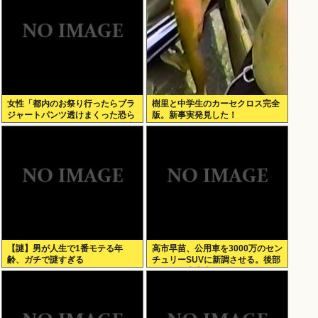
女性「都内のお祭り行ったらブラ
樹里と中学生のカーセクロス完全
ジャートパンツ透けまくった恐ら
版。新事実発見した！
くSHEINで買ったペラペラの浴衣
着てる女の子がいる」
【謎】男が人生で1番モテる年
高市早苗、公用車を3000万のセン
齢、ガチで謎すぎる
チュリーSUVに新調させる。後部
ガラスは車中喫煙を撮らせないた
めの特殊仕様に