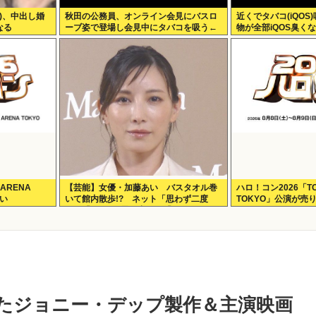
)、中出し婚
秋田の公務員、オンライン会見にバスロ
近くでタバコ(iQO
なる
ーブ姿で登場し会見中にタバコを吸う←
物が全部iQOS臭く
あのさあ！
ARENA
【芸能】女優・加藤あい バスタオル巻
ハロ！コン2026「TO
ない
いて館内散歩!? ネット「思わず二度
TOKYO」公演が売
見」「IWGPを思い出す」「セクシーサン
キュー」
たジョニー・デップ製作＆主演映画