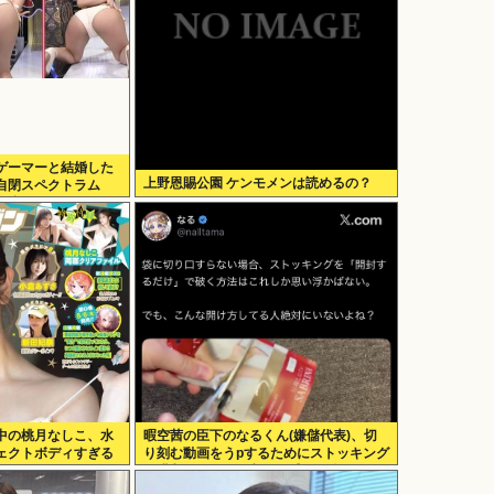
ゲーマーと結婚した
上野恩賜公園 ケンモメンは読めるの？
自閉スペクトラム
で泣く
中の桃月なしこ、水
暇空茜の臣下のなるくん(嫌儲代表)、切
ェクトボディすぎる
り刻む動画をうpするためにストッキング
を購入、ハサミを入れて感触を楽しむ