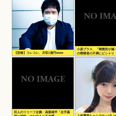
小原ブラス、「喫煙所が減
【悲報】コレコレ、月収1億円www
の喫煙者の不満にピシャリ 
れば？タバコなんて家でだ
いい」
巨人のリリーフ左腕・高梨雄平「左手薬
上村麗菜ちゃんのおっぱい