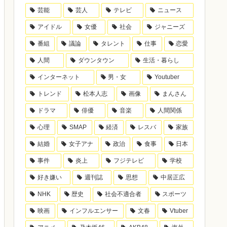
芸能
芸人
テレビ
ニュース
アイドル
女優
社会
ジャニーズ
番組
議論
タレント
仕事
恋愛
人間
ダウンタウン
生活・暮らし
インターネット
男・女
Youtuber
トレンド
松本人志
画像
まんさん
ドラマ
俳優
音楽
人間関係
心理
SMAP
経済
レスバ
家族
結婚
女子アナ
政治
食事
日本
事件
炎上
フジテレビ
学校
好き嫌い
週刊誌
思想
中居正広
NHK
歴史
社会不適合者
スポーツ
映画
インフルエンサー
文春
Vtuber