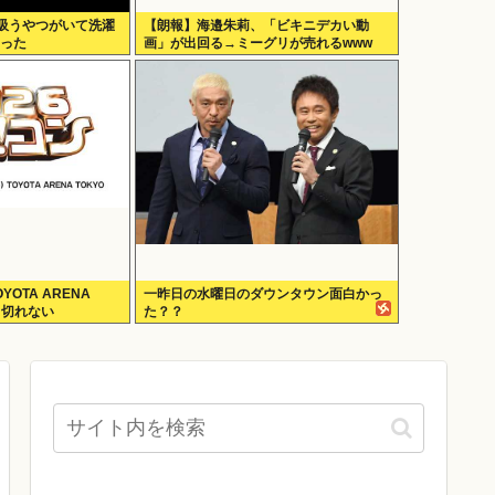
S)吸うやつがいて洗濯
【朗報】海邉朱莉、「ビキニデカい動
なった
画」が出回る→ミーグリが売れるwww
YOTA ARENA
一昨日の水曜日のダウンタウン面白かっ
り切れない
た？？