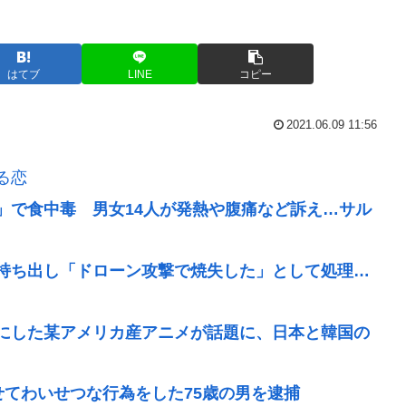
はてブ
LINE
コピー
2021.06.09 11:56
る恋
」で食中毒 男女14人が発熱や腹痛など訴え…サル
持ち出し「ドローン攻撃で焼失した」として処理…
にした某アメリカ産アニメが話題に、日本と韓国の
せてわいせつな行為をした75歳の男を逮捕