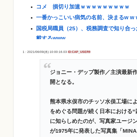
コメ 損切り加速ｗｗｗｗｗｗｗｗｗ
一番かっこいい病気の名前、決まるw w w w 
国税局職員（25）、税務調査で知り合っ
戴するwww
高配当をうたった「みんなで大家さん」→
1 : 2021/06/09(水) 10:00:16.03
ID:CAP_USER9
【九州名物】鶏刺し食べた医師、全身麻
へずまりゅう、被災地で発熱。現地の医
ジョニー・デップ製作／主演最新作『M
【衝撃】ジャンポケ斉藤の被害女性「バウ
開となる。
たから示談しなかった」←コレってさ…
熊本県水俣市のチッソ水俣工場に
日産e-power、無給油で1980km走
をめぐる問題が続く日本における“
りエコを証明
に知らしめたのが、写真家ユージ
【熱波】ドイツ、暑すぎて１ヶ月で９６
が1975年に発表した写真集「MINA
この映画は観なくていいって作品教えて