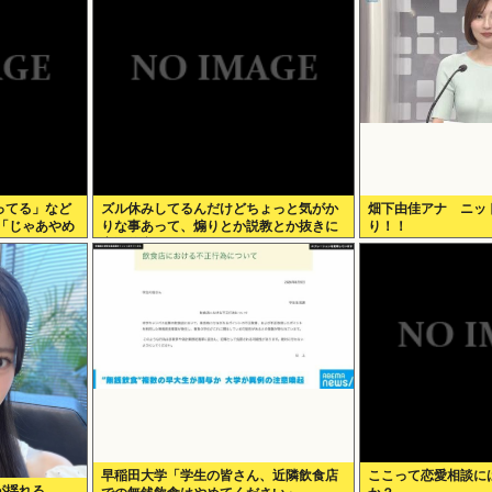
ってる」など
ズル休みしてるんだけどちょっと気がか
畑下由佳アナ ニッ
「じゃあやめ
りな事あって、煽りとか説教とか抜きに
り！！
け吸ってれば
客観的意見くれる人だけきてくれ
早稲田大学「学生の皆さん、近隣飲食店
ここって恋愛相談に
が揺れる