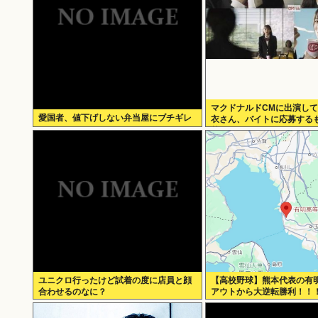
マクドナルドCMに出演し
愛国者、値下げしない弁当屋にブチギレ
衣さん、バイトに応募する
落ちる
ユニクロ行ったけど試着の度に店員と顔
【高校野球】熊本代表の有明
合わせるのなに？
アウトから大逆転勝利！！
がとう