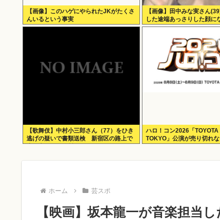
【画像】このハゲにやられたJKがたくさ
【画像】田中みな実さん(39
んいるという事実
した途端あっさりした顔に
【歌舞伎】中村小三郎さん（77）をひき
ハロ！コン2026「TOYOTA 
逃げの疑いで書類送検 新宿区の路上で
TOKYO」公演が売り切れ
歩行者の20代女性をはねてけがをさせた
うえ、そのまま逃走か
ホーム
芸スポ
【映画】坂本龍一が音楽担当し