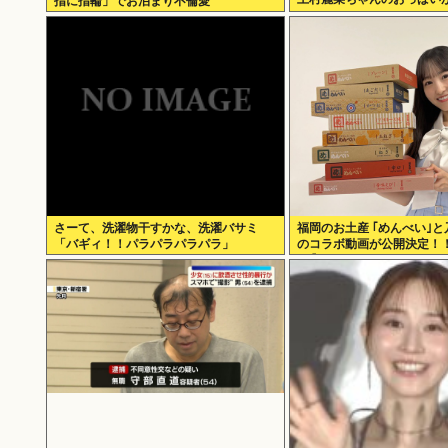
指に指輪」でお泊まり不倫愛
さーて、洗濯物干すかな、洗濯バサミ
福岡のお土産 ｢めんべい｣
「バギィ！！パラパラパラパラ」
のコラボ動画が公開決定！
46】