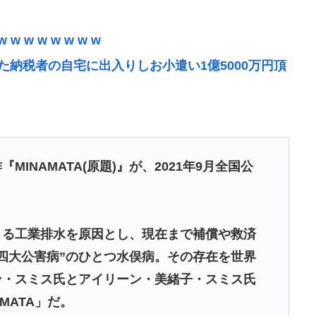
w w w w w w
た納税者の自宅に出入りしお小遣い1億5000万円頂
実態は2881億円の債務超過
痺へ…「死んだほうが良い」
療リソース消耗させるとか予想以上に迷惑だったな
INAMATA(原題)』が、2021年9月全国公
ムクーヘン売ったりTikTokライブしててムカつい
よる工業排水を原因とし、現在まで補償や救済
行しギネス記録を達成、無駄な発電や送電ロスなくEVよ
四大公害病”のひとつ水俣病。その存在を世界
ン・スミス氏とアイリーン・美緒子・スミス氏
００人死亡
MATA」だ。