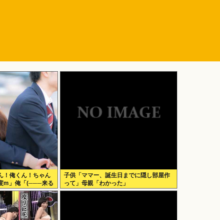
ん！俺くん！ちゃん
子供「ママー、誕生日までに隠し部屋作
m」俺「(───来る
って」母親「わかった」