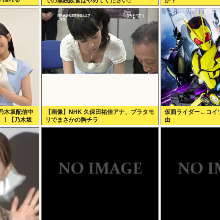
での無銭飲食はやめてください」
か？
と乃木坂配信中
【画像】NHK 久保田祐佳アナ、ブラタモ
仮面ライダー←コイ
！！【乃木坂
リでまさかの胸チラ
由