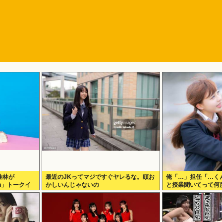
佳林が
最近のJKってマジですぐヤレるな。頭お
俺「…」担任「…く
Tech」トークイ
かしいんじゃないの
と授業聞いてって何度
ッ！)」