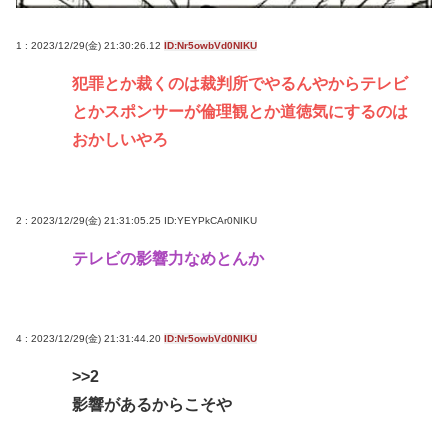
中2男子、野球部の練習中に頭部を強打しCT検査
→70代医師「問題ないです」→他人のCT画像で中学
1 : 2023/12/29(金) 21:30:26.12
ID:Nr5owbVd0NIKU
生死亡
犯罪とか裁くのは裁判所でやるんやからテレビ
千葉駅→とみ田、杉田家、蒙古タンメン、二郎、一
とかスポンサーが倫理観とか道徳気にするのは
蘭、武蔵家、雷、ラーショ、一風堂etc…ラーメン最
おかしいやろ
強かよ？？
「世界の売春婦（セクロスワーカー）の数と割合」
反論「そんなはずはない日本は上位なはずだ」←こ
2 : 2023/12/29(金) 21:31:05.25
ID:YEYPkCAr0NIKU
れ
テレビの影響力なめとんか
Powered by livedoor 相互RSS
4 : 2023/12/29(金) 21:31:44.20
ID:Nr5owbVd0NIKU
>>2
影響があるからこそや