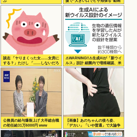
ぶ
援で“大きい口でピザ頬張る”動画
に一部で困惑…“
談志 「ヤりまくった女……女房に
⚠WARNING!!⚠生成AIが「新ウイ
する？」たけし 「……しないだろ
ルス」設計 細菌内で増殖確認、米
うねぇ、やっぱ」
大学が研究
公務員の給与爆裂上げ 大卒総合職
【画像】あのちゃんの後ろ姿、
の初任給31万6000円 www
「デカい」「いや普通」で大論争
www