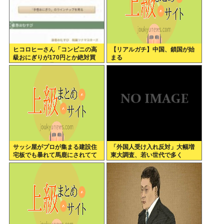
ヒコロヒーさん「コンビニの高
【リアルガチ】中国、鎖国が始
級おにぎりが170円とか絶対買
まる
わない」とか薄すぎるトークを
かましてしまう
サッシ屋がプロが集まる建設住
「外国人受け入れ反対」大幅増
宅板でも暴れて馬鹿にされてて
東大調査、若い世代で多く
ワロタw