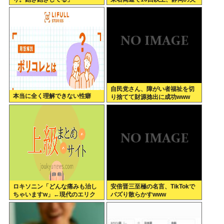
婦の車に追突
自民党さん、障がい者福祉を切
本当に全く理解できない性癖
り捨てて財源捻出に成功www
ロキソニン「どんな痛みも治し
安倍晋三至極の名言、TikTokで
ちゃいますw」←現代のエリク
バズり散らかすwww
サーやろ…