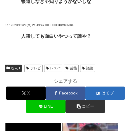
報道しなきゃ知りようがないしな
37 : 2023/12/29(金) 21:49:47.00
ID:t0C3RVti0NIKU
人殺しても面白いやつって誰や？
なんJ
テレビ
レスバ
芸能
議論
シェアする
X
Facebook
はてブ
LINE
コピー