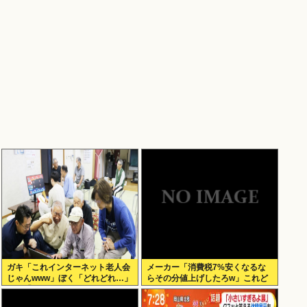
ガキ「これインターネット老人会
メーカー「消費税7%安くなるな
じゃんwww」ぼく「どれどれ…」
らその分値上げしたろw」これど
ガキ「ニコニコ！らきすた！ボカ
うすんの？
ロ！」ぼく「はぁ…」