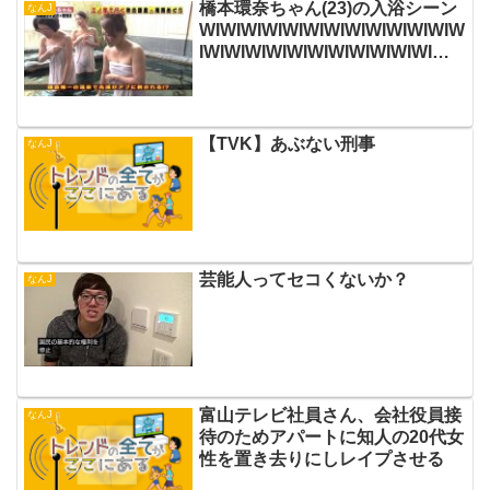
橋本環奈ちゃん(23)の入浴シーン
なんJ
WIWIWIWIWIWIWIWIWIWIWIWIW
IWIWIWIWIWIWIWIWIWIWIWIWI
WIWIWIWI
【TVK】あぶない刑事
なんJ
芸能人ってセコくないか？
なんJ
富山テレビ社員さん、会社役員接
なんJ
待のためアパートに知人の20代女
性を置き去りにしレイプさせる