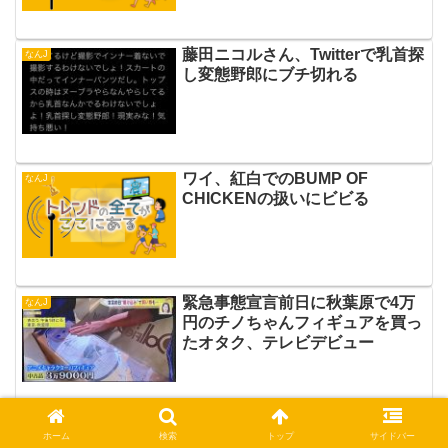
藤田ニコルさん、Twitterで乳首探
なんJ
し変態野郎にブチ切れる
ワイ、紅白でのBUMP OF
なんJ
CHICKENの扱いにビビる
緊急事態宣言前日に秋葉原で4万
なんJ
円のチノちゃんフィギュアを買っ
たオタク、テレビデビュー
🌈ラブライブ虹ヶ咲学園スクール
なんJ
ホーム
検索
トップ
サイドバー
アイドル同好会