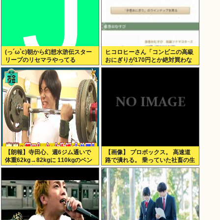
(っ´ω`c)朝から幻想水滸伝スター
ヒコロヒーさん「コンビニの高級
リープのリセマラやってる
おにぎりが170円とか絶対買わな
い」とか薄すぎるトークをかまし
てしまう
【朗報】寺田心、週6ジム通いで
【画像】 プロボックス。 高速道
体重62kg→82kgに 110kgのベン
路で潰れる。 乗っていた社畜の生
チプレス持ち上げる姿披露（画像
死不明
あり）