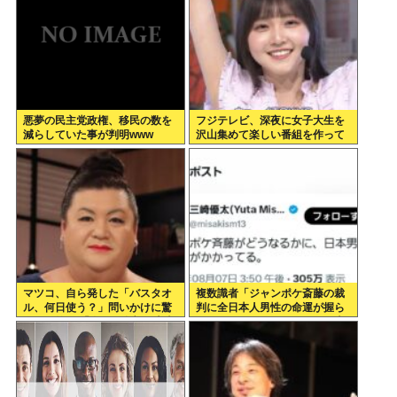
悪夢の民主党政権、移民の数を
フジテレビ、深夜に女子大生を
減らしていた事が判明www
沢山集めて楽しい番組を作って
いたwww
マツコ、自ら発した「バスタオ
複数識者「ジャンポケ斎藤の裁
ル、何日使う？」問いかけに驚
判に全日本人男性の命運が握ら
がくの答え 「今日は全部、本当
れている。これでだめなら日本
のこと言うわ」
男全員懲役7年だ」