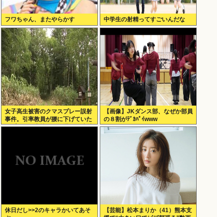
フワちゃん、またやらかす
中学生の射精ってすごいんだな
女子高生被害のクマスプレー誤射
【画像】JKダンス部、なぜか部員
事件。引率教員が腰に下げていた
の８割がﾃﾞｶﾊﾟｲwww
スプレーが木枝に引っ掛かり噴射
された事が判明
休日だし>>2のキャラかいてあそ
【芸能】松本まりか（41）熊本支