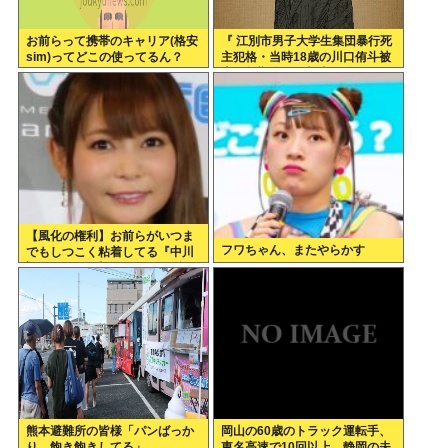
お前らって携帯のキャリア(格安
『 江別市男子大学生集団暴行死
sim)ってどこの使ってるん？
主犯格・当時18歳の川口侑斗被
告に無期懲役の判決』 昨日この
スレ立ってた？
【風化の権利】お前らがいつま
フワちゃん、またやらかす
でもしつこく粘着してる『中川
翔子Switch2事件』俺はもう許
したし、忘れようと思う。
熊本避難所の皆様「パンばっか
岡山の60歳のトラック運転手、
り。飽き飽きしてる」
東名高速で10回以上、静岡の夫