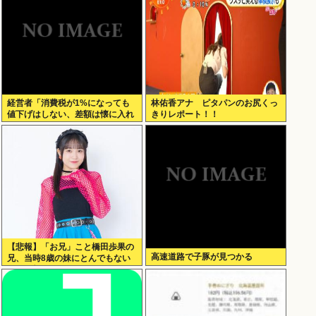
経営者「消費税が1%になっても
林佑香アナ ピタパンのお尻くっ
値下げはしない、差額は懐に入れ
きりレポート！！
る」
【悲報】「お兄」こと橋田歩果の
高速道路で子豚が見つかる
兄、当時8歳の妹にとんでもない
ことを頼む