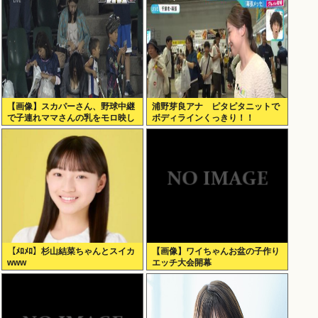
【画像】スカパーさん、野球中継
浦野芽良アナ ピタピタニットで
で子連れママさんの乳をモロ映し
ボディラインくっきり！！
【ﾒﾛﾒﾛ】杉山結菜ちゃんとスイカ
【画像】ワイちゃんお盆の子作り
www
エッチ大会開幕