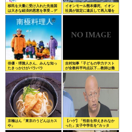
移民を大量に受け入れた先進国
イオンモール熊本爆死、イオン
は大きな経済的恩恵を享受→デ
社員が規定に違反して再入場を
ータでもはっきり日本一人負け
許可していた
示される
俳優・堺雅人さん、みんな知っ
吉村知事「子どもの学力テスト
たきっかけがバラバラ
が全教科平均点以下…教師は働
き方改革とか言ってないでどう
にかしろ」
京極はん「東京のうどんはカス
【ハゲ】「性欲を抑えきれなか
や」
った」女子中学生を”カッタ
ー”で脅し性的暴行か 56歳の男