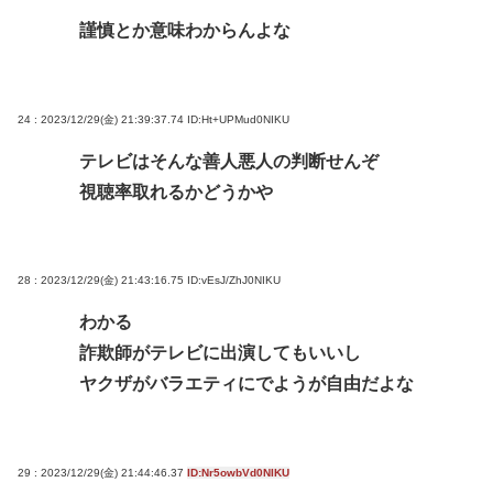
謹慎とか意味わからんよな
24 : 2023/12/29(金) 21:39:37.74
ID:Ht+UPMud0NIKU
テレビはそんな善人悪人の判断せんぞ
視聴率取れるかどうかや
28 : 2023/12/29(金) 21:43:16.75
ID:vEsJ/ZhJ0NIKU
わかる
詐欺師がテレビに出演してもいいし
ヤクザがバラエティにでようが自由だよな
29 : 2023/12/29(金) 21:44:46.37
ID:Nr5owbVd0NIKU