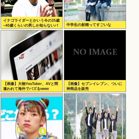
イナゴライダーとかいう今の35歳
中学生の射精ってすごいな
~40歳くらいの男しか知らないバ
ンドwww
【画像】大物YouTuber、AVと間
【画像】セブンイレブン、ついに
違われて海外でバズるwww
神商品を販売