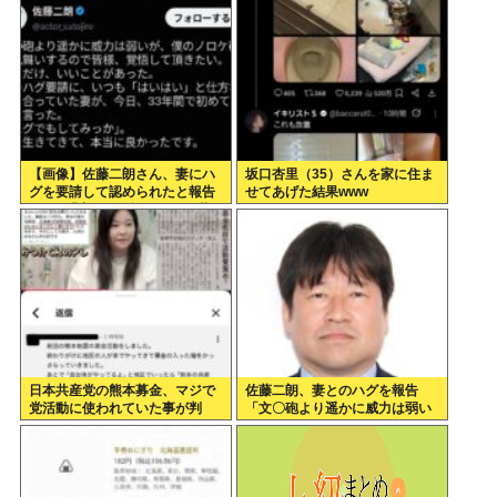
逮捕 千葉
【画像】佐藤二朗さん、妻にハ
坂口杏里（35）さんを家に住ま
グを要請して認められたと報告
せてあげた結果www
→X民「妻には確認するのに共
演者にはなぜアドリブなの？」
日本共産党の熊本募金、マジで
佐藤二朗、妻とのハグを報告
党活動に使われていた事が判
「文〇砲より遥かに威力は弱い
明…
が、僕のノロケ砲をお見舞いす
る」