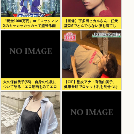
「現金1000万円」or「ロックマン
【画像】宇多田ヒカルさん、任天
Xのカッカッカッカって壁登る能
堂CMでとんでもない服を着てし
力」
まうwww
大久保佳代子(55)、自身の性欲に
【GIF】熟女アナ・有働由美子、
ついて語る「エロ動画をみてエロ
健康番組でロケット乳を見せつけ
い気持ちになる」
る