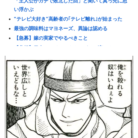
「主人公がガチで敗北した回」と聞いて真っ先に思
い浮かぶ
"テレビ大好き"高齢者の｢テレビ離れ｣が始まった
最強の調味料はマヨネーズ、異論は認める
【急募】嫁の実家でやるべきこと
【悲報】日本のライオンさん、ガチで溶けるwww
【悲報】アニメ業界「助けて！原作が枯渇してる
の！」←いや既存作品の2期やったら良いよね？www
【悲報】熊本避難所の皆様「パンばっかり。飽き飽
きしてる」断水なお3万戸超・・・・・・・・・
ダレノガレ明美、被災地で炊き出しへ 7種類のメニュ
ーも公開… トラック、バスなどに大量物資を搭載し
て熊本へ
「居眠り運転かな？」→何度も追突→夫婦「これは
事故じゃない」と気付く…