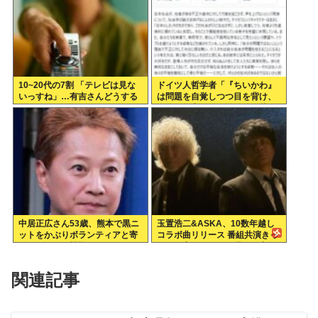
10~20代の7割 「テレビは見な
ドイツ人哲学者「『ちいかわ』
いっすね」…有吉さんどうする
は問題を自覚しつつ目を背け、
のこれ
自分は無害という道徳的優越
感、堕落する国家日本そのもの
だ」
中居正広さん53歳、熊本で黒ニ
玉置浩二&ASKA、10数年越し
ットをかぶりボランティアと寄
コラボ曲リリース 番組共演きっ
付をしている模様
かけで実現…同い年盟友の完全
合作
関連記事