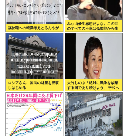
みぃ山優生思想だよな。この世
福祉職への転職考えとるんやが
のすべての不幸は低知能から生
まれるっていう
ロシアさん、国民の財産を没収
大竹しのぶ「絶対に戦争を放棄
しはじめる
する国であり続けよう」 平和へ
の思いをつづる 広島に原爆が投
下されてから81年