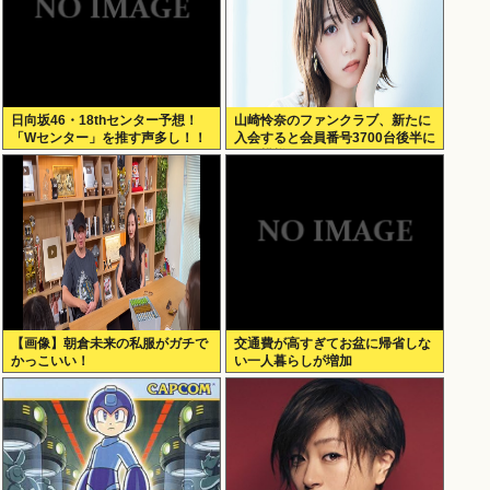
日向坂46・18thセンター予想！
山崎怜奈のファンクラブ、新たに
「Wセンター」を推す声多し！！
入会すると会員番号3700台後半に
なる模様www
【画像】朝倉未来の私服がガチで
交通費が高すぎてお盆に帰省しな
かっこいい！
い一人暮らしが増加