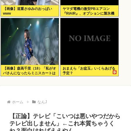
【画像】道重さゆみのおっぱい
ヤマダ電機の激安PBエアコン
www
『RIAIR』、オプションに製氷機
能も付いてた模様www
【画像】森高千里（18）「私がオ
おまえら「お盆玉」いくらあげる
バさんになったらミニスカートは
予定？
無理よ」→現在www
ホーム
なんJ
【正論】テレビ「こいつは悪いやつだから
テレビ出しません」←これ本質ちゃうく
ね？面白ければええやん