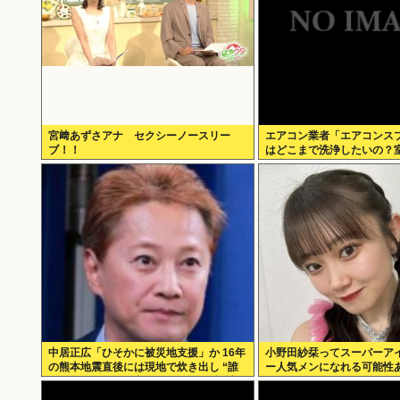
宮﨑あずさアナ セクシーノースリー
エアコン業者「エアコンス
ブ！！
はどこまで洗浄したいの？
り込んでるファンは汚いま
331.5万バズ
中居正広「ひそかに被災地支援」か 16年
小野田紗栞ってスーパーア
の熊本地震直後には現地で炊き出し “誰
ー人気メンになれる可能性
にも知られなくて良い”と、強まる福祉活
動への思い