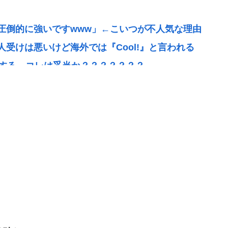
圧倒的に強いですwww」←こいつが不人気な理由
受けは悪いけど海外では『Cool!』と言われる
定する←コレは妥当か？？？？？？？
、広まりつつある
とは？地震発生時に期待される役割を解説
配信中に自ら命を断つも誹謗中傷したお前たちは哀
で食中毒 男女14人が発熱や腹痛など訴え…サルモ
「強制しろよ！」「保険にも入れないヤツは運転す