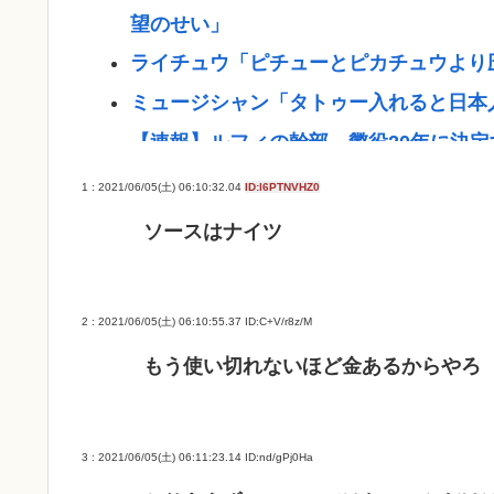
望のせい」
ライチュウ「ピチューとピカチュウより
ミュージシャン「タトゥー入れると日本人
【速報】ルフィの幹部、懲役20年に決
菅直人元総理、再評価されるwww
1 : 2021/06/05(土) 06:10:32.04
ID:l6PTNVHZ0
「片親の女だけはやめとけ」という風潮
ソースはナイツ
自衛隊の巨大船「フェリー活用」の狙い
『日本人インフルエンサーみなちゃんが
2 : 2021/06/05(土) 06:10:55.37
ID:C+V/r8z/M
しき獣な件』
もう使い切れないほど金あるからやろ
ドン・キホーテ露店「うなぎのかば焼き」
ネラ属の菌検出
カズレーザー、車の任意保険を巡り持論
3 : 2021/06/05(土) 06:11:23.14
ID:nd/gPj0Ha
んなよ」