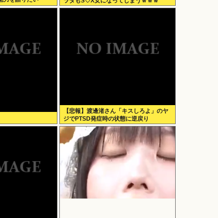
ラダもS♡X女になってしまうｗｗｗ
【悲報】渡邊渚さん「キスしろよ」のヤ
ジでPTSD発症時の状態に逆戻り