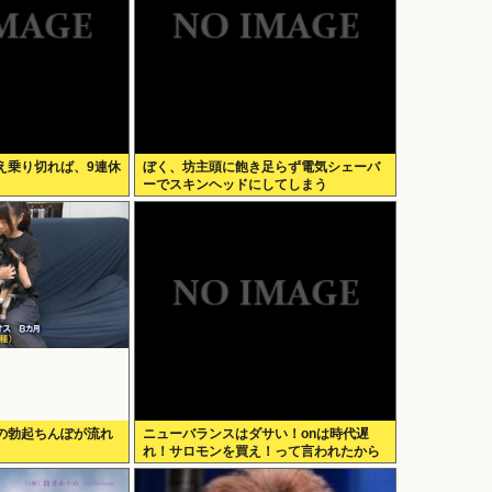
え乗り切れば、9連休
ぼく、坊主頭に飽き足らず電気シェーバ
ーでスキンヘッドにしてしまう
の勃起ちんぽが流れ
ニューバランスはダサい！onは時代遅
れ！サロモンを買え！って言われたから
買ったんやが