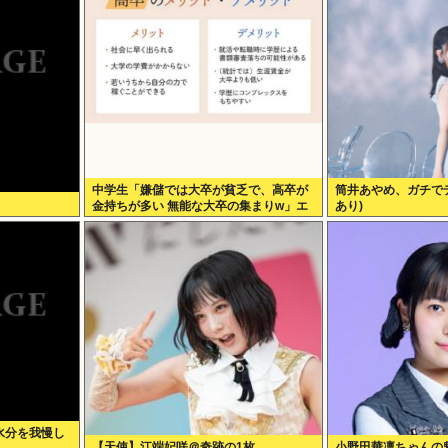
中学生「嫌儲では大卒が貧乏で、高卒が
筒井あやめ、ガチでデ
金持ちが多い 無能な大卒の集まりw」エ
あり)
ックスで一万いいね
水分を我慢し
【天使】江端妃咲＠奇跡の1枚
小野田華凛ちゃんの