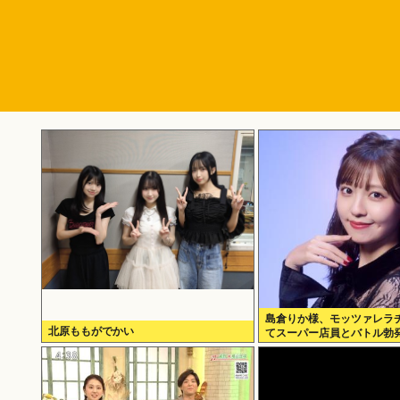
島倉りか様、モッツァレラ
北原ももがでかい
てスーパー店員とバトル勃