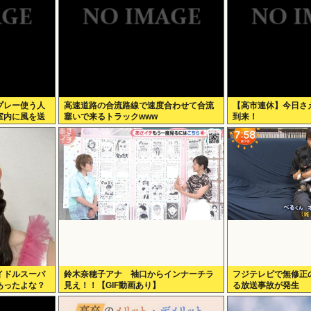
プレー使う人
高速道路の合流路線で速度合わせて合流
【高市連休】今日さ
室内に風を送
塞いで来るトラックwww
到来！
まですよ」
イドルスーパ
鈴木奈穂子アナ 袖口からインナーチラ
フジテレビで無修正
あったよな？
見え！！【GIF動画あり】
る放送事故が発生