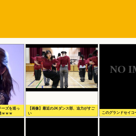
チーズを巡っ
【画像】最近のJKダンス部、迫力がすご
このグランドセイコ
発ｗｗｗ
い