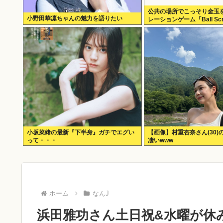
公共の場所でこっそり金玉
小野田華凛ちゃんの魅力を語りたい
レーションゲーム「Ball Scr
Simulator」がSteamで
小坂菜緒の最新『下半身』ガチでエグい
【画像】村重杏奈さん(30)
って・・・
凄いwww
ホーム
なんJ
浜田雅功さん土日祝&水曜が休