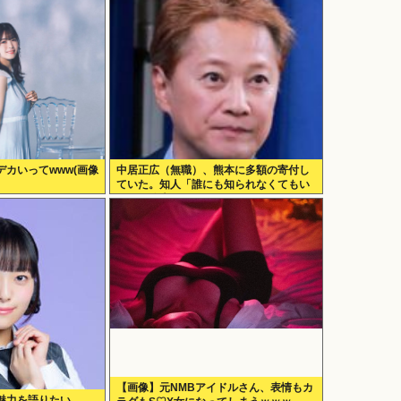
カいってwww(画像
中居正広（無職）、熊本に多額の寄付し
ていた。知人「誰にも知られなくてもい
い、と公表してない」
【画像】元NMBアイドルさん、表情もカ
魅力を語りたい