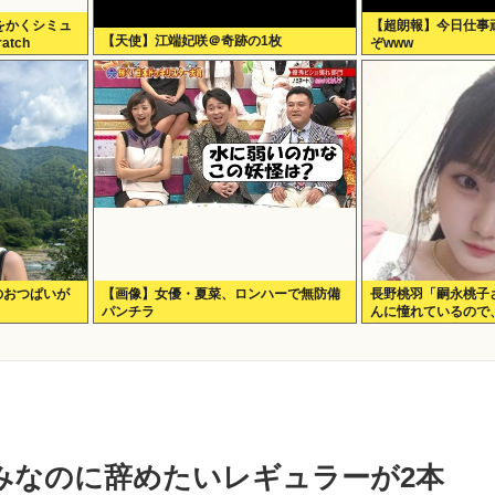
をかくシミュ
【超朗報】今日仕事
【天使】江端妃咲＠奇跡の1枚
atch
ぞwww
発表される
のおつぱいが
【画像】女優・夏菜、ロンハーで無防備
長野桃羽「嗣永桃子
パンチラ
んに憧れているので
分をぎゅっと集めた
みなのに辞めたいレギュラーが2本