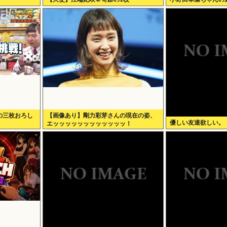
の三枚おろし
【画像あり】剛力彩芽さんの現在の姿、
優しい友達欲しい。
エッッッッッッッッッッッッ！