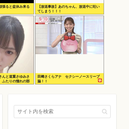
頑張ると盆休み来る
【放送事故】あのちゃん、放送中に吐い
てしまう！！！
さんと道重さゆみさ
田﨑さくらアナ セクシーノースリーブ
、ふたりの憧れの部
脇！！
存在になり