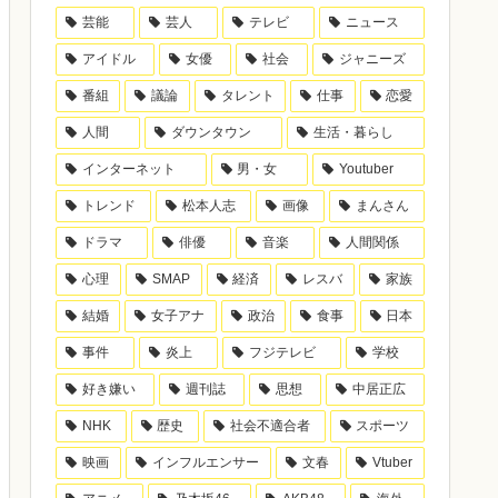
芸能
芸人
テレビ
ニュース
アイドル
女優
社会
ジャニーズ
番組
議論
タレント
仕事
恋愛
人間
ダウンタウン
生活・暮らし
インターネット
男・女
Youtuber
トレンド
松本人志
画像
まんさん
ドラマ
俳優
音楽
人間関係
心理
SMAP
経済
レスバ
家族
結婚
女子アナ
政治
食事
日本
事件
炎上
フジテレビ
学校
好き嫌い
週刊誌
思想
中居正広
NHK
歴史
社会不適合者
スポーツ
映画
インフルエンサー
文春
Vtuber