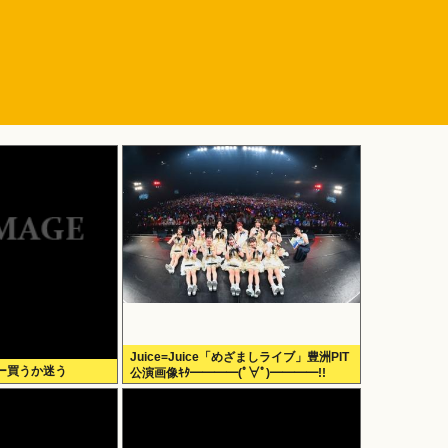
Juice=Juice「めざましライブ」豊洲PIT
ー買うか迷う
公演画像ｷﾀ━━━━(ﾟ∀ﾟ)━━━━!!