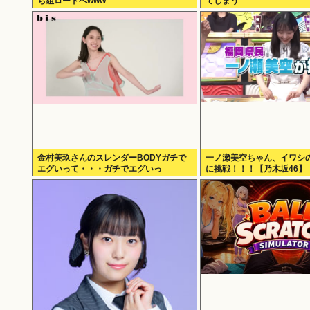
ち組ロードへwww
てしまう
金村美玖さんのスレンダーBODYガチで
一ノ瀬美空ちゃん、イワシ
エグいって・・・ガチでエグいっ
に挑戦！！！【乃木坂46】
て・・・