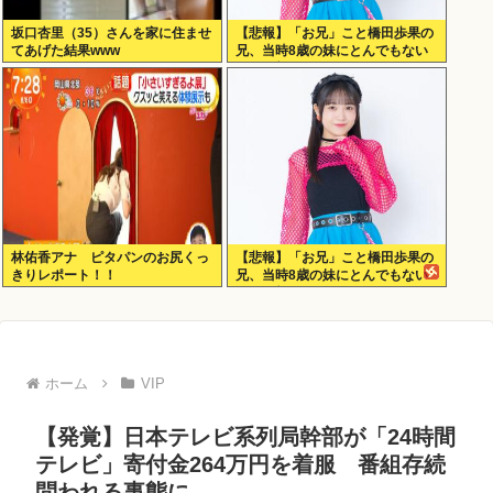
坂口杏里（35）さんを家に住ませ
【悲報】「お兄」こと橋田歩果の
てあげた結果www
兄、当時8歳の妹にとんでもない
ことを頼む
林佑香アナ ピタパンのお尻くっ
【悲報】「お兄」こと橋田歩果の
きりレポート！！
兄、当時8歳の妹にとんでもない
ことを頼む
ホーム
VIP
【発覚】日本テレビ系列局幹部が「24時間
テレビ」寄付金264万円を着服 番組存続
問われる事態に