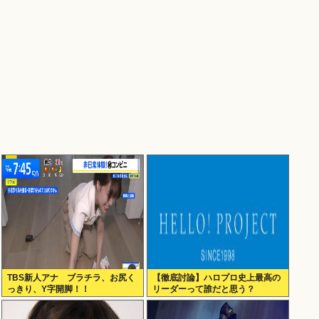
TBS新人アナ ブラチラ、お尻く
【徹底討論】ハロプロ史上最高の
っきり、Y字開脚！！
リーダーって誰だと思う？