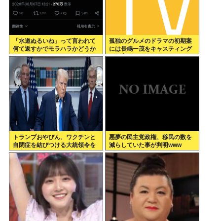
「水道ぬるいね」って言われて
孤独のグルメのドラマの初期案
何て返すかでモラハラかどうか
には長嶋ー茂をキャスティング
わかるらしいwww
する案もあった←これ
トランプおやびん、ワクチンと
悪夢の民主党政権、移民の数を
自閉症を結びつける大統領令を
減らしていた事が判明www
発表へ、