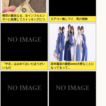
暇空の親友なる、女インフルエン
エアコン無しワイ、死の危険
サーに粘着してストッキングにつ
いて語りだし嫌儲卿として格を見
せつける
「中古」は止めておいたほうがい
岩本蓮加の腹筋www大変なことに
いもの
なってるって...