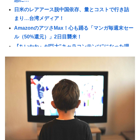
日米のレアアース脱中国依存、量とコストで行き詰
まり…台湾メディア！
AmazonのアツさMax！心も踊る「マンガ毎週末セー
ル（50%還元）」2日目襲来！
『ちいかわ』が巨大”キャラコンテンツ”になった理
由 漫画研究&キャラクター論から紐解く
【悲報】22歳女性、商業施設で通りすがりの面識無
い女子中学生にラリアットして逮捕される
シカ「全部喰った」 祭り中止 | シカたない
国連事務総長「お金がありません。このままでは国
連が完全崩壊します。助けて下さい」
「非常に残念」高市総理と面会決定も…発言不可、
握手のみ 8月9日長崎の被爆体験者「何のために」 |
主催の長崎市に呼ばれたから行ってるんだろうに
杉田水脈ってまともなこと言ってるから叩かれるん