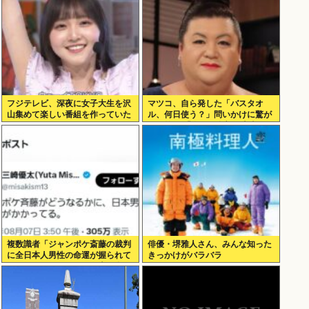
フジテレビ、深夜に女子大生を沢
マツコ、自ら発した「バスタオ
山集めて楽しい番組を作っていた
ル、何日使う？」問いかけに驚が
www
くの答え 「今日は全部、本当のこ
と言うわ」
複数識者「ジャンポケ斎藤の裁判
俳優・堺雅人さん、みんな知った
に全日本人男性の命運が握られて
きっかけがバラバラ
いる。これでだめなら日本男全員
懲役7年だ」