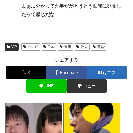
まぁ…分かってた事だがとうとう世間に発覚し
たって感じだな
VIP
テレビ
日本
番組
社会
芸能
シェアする
X
Facebook
はてブ
LINE
コピー