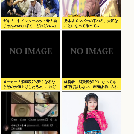
ガキ「これインターネット老人会
乃木坂メンバーの下ぺろ、大変な
じゃんwww」ぼく「どれどれ…」
ことになってるって...
ガキ「ニコニコ！らきすた！ボカ
ロ！」ぼく「はぁ…」
メーカー「消費税7%安くなるな
経営者「消費税が1%になっても
らその分値上げしたろw」これど
値下げはしない、差額は懐に入れ
うすんの？
る」