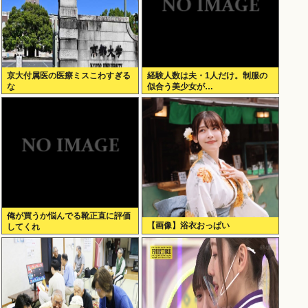
京大付属医の医療ミスこわすぎる
経験人数は夫・1人だけ。制服の
な
似合う美少女が…
俺が買うか悩んでる靴正直に評価
【画像】浴衣おっぱい
してくれ