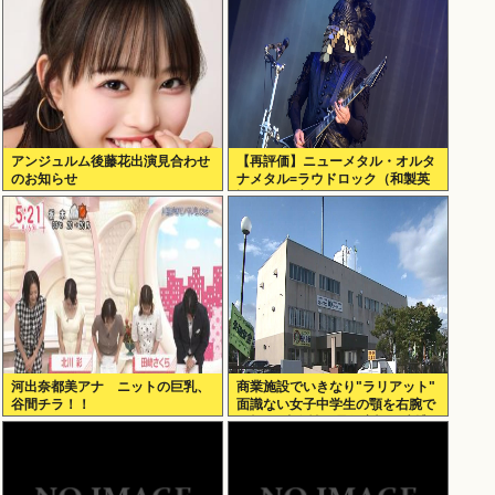
アンジュルム後藤花出演見合わせ
【再評価】ニューメタル・オルタ
のお知らせ
ナメタル=ラウドロック（和製英
語）がZに刺さってるらしい。お
前らがキッズの頃好きだったバン
ドは何？
河出奈都美アナ ニットの巨乳、
商業施設でいきなり"ラリアット"
谷間チラ！！
面識ない女子中学生の顎を右腕で
殴打 22歳女性を暴行容疑で逮捕