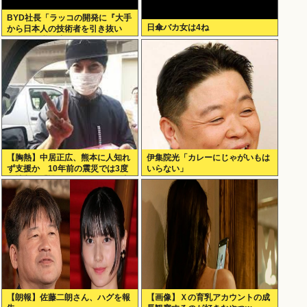
BYD社長「ラッコの開発に『大手
日傘バカ女は4ね
から日本人の技術者を引き抜い
た』って噂は嘘。開発チームに日
本人は0人です」
【胸熱】中居正広、熊本に人知れ
伊集院光「カレーにじゃがいもは
ず支援か 10年前の震災では3度
いらない」
現地入り「誰にも知られなくて良
い」
【朗報】佐藤二朗さん、ハグを報
【画像】Ｘの育乳アカウントの成