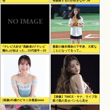
告
長観察するのが好きなやつw
“テレビ大好き”高齢者の｢テレビ
最新の橋本環奈の下半身、大変な
離れ｣が始まった…10代後半～20
ことになってるって...
代の約7割が”ほぼ見ない”
【画像】TWICE・サナ、ライブ衣
(画像)45歳のビキニ水着姿www
装で黒の見せパンちら見せ