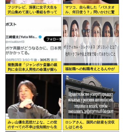
フジテレビ、深夜に女子大生を
マツコ、自ら発した「バスタオ
沢山集めて楽しい番組を作って
ル、何日使う？」問いかけに驚
いたwww
がくの答え 「今日は全部、本当
のこと言うわ」
複数識者「ジャンポケ斎藤の裁
福祉職への転職考えとるんやが
判に全日本人男性の命運が握ら
れている。これでだめなら日本
男全員懲役7年だ」
みぃ山優生思想だよな。この世
ロシアさん、国民の財産を没収
のすべての不幸は低知能から生
しはじめる
まれるっていう