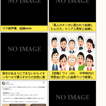
「黒人のチンポに惹かれて結婚し
ウマ娘声優、結婚www
たんだろ」ケニア人男性と結婚し
た日本人女性（31）に”誹謗中
傷”殺到
彼女があまりにできないからイオ
【悲報】ワイ（28）、中学時代の
ンモールで通りすがりの女性に連
同窓会に行った結果マジで絶望し
絡先書いた紙渡すよ
てしまう・・・・・・理由がこち
ら・・・・・・