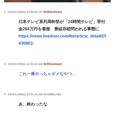
だな
1 : 2023/11/28(火) 12:50:53.137
ID:RO4sKkds0
【NASA開発】3,980円の冷感ポンチョ、-15℃の謳い
文句にネット騒然
日本テレビ系列局幹部が「24時間テレビ」寄付
金264万円を着服 番組存続問われる事態に
【動画】 35歳美人ママ👩、TV探偵ナイスクに出演も
https://news.livedoor.com/lite/article_detail/25
老けすぎている48歳だろと誹謗中傷
430801/
面接官「一番結婚したいVTuberは誰ですか？」👈ど
う答える？
軍事アナリスト「ウクライナに残されている時間は
2 : 2023/11/28(火) 12:51:02.342
ID:RO4sKkds0
少ない。民間施設テロではなくプランBやプランCを
これ一番やっちゃダメなやつ…
発動すべき」
Powered by livedoor 相互RSS
3 : 2023/11/28(火) 12:51:14.234
ID:hNRELrVE0
あ、終わったな