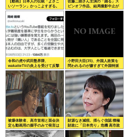
【動画】日本人の伝統「よさこ
佐藤二朗さん主演の「踊る」ス
いソーラン」かっこよすぎる。
ピンオフ作品、結局撮影中止が
古来から我々のDNAに刻まれた
決定www
踊り
令和の虎や武田塾界隈、
小野田大臣(35)、外国人政策を
wakatteTVの炎上を受けて反撃
問われるのが嫌すぎて外国特派
開始
員協会の招待を連続拒否www
被爆体験者、高市首相と面会決
財源なき減税、揺らぐ信認 積極
定も動画用の握手のみで発言は
財政に「日本売り」危機 高市政
禁止www
権「悲願」に固執〔深層探訪〕