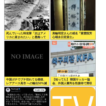
死んでいった特攻隊「次はアメ
美輪明宏さんの戒名『紫雲院芳
リカに産まれたい」と愚痴って
心唱永日宏居士』
いた
中国ガチでブチ切れてる模様、
【知ってた】 韓国サッカー協
レアアース高市 への輸出50%減
会、外国人審判を性接待で買収
トランプ への輸出も3割減
していた事が判明