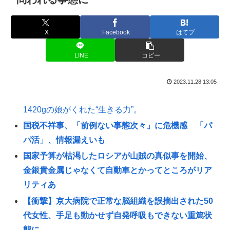
X
Facebook
はてブ
LINE
コピー
2023.11.28 13:05
1420gの娘がくれた“生きる力”。
国税不祥事、「前例ない事態次々」に危機感 「パ
パ活」、情報漏えいも
国家予算が枯渇したロシアが山賊の真似事を開始、
金銀貴金属じゃなくて自動車とかってところがリア
リティあ
【衝撃】京大病院で正常な脳組織を誤摘出された50
代女性、手足も動かせず自発呼吸もできない重篤状
態に…