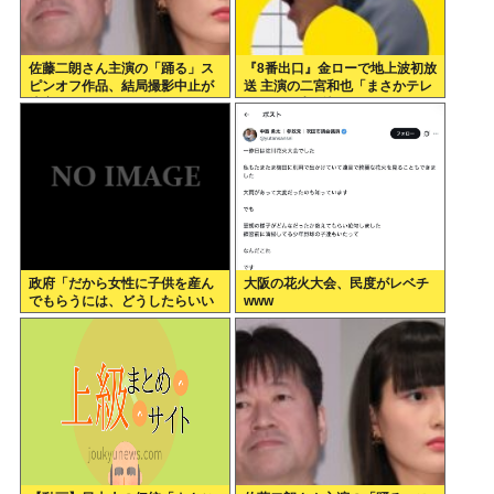
佐藤二朗さん主演の「踊る」ス
『8番出口』金ローで地上波初放
ピンオフ作品、結局撮影中止が
送 主演の二宮和也「まさかテレ
決定www
ビにまで迷い込んでしまうと
は」
政府「だから女性に子供を産ん
大阪の花火大会、民度がレベチ
でもらうには、どうしたらいい
www
のよ;;」