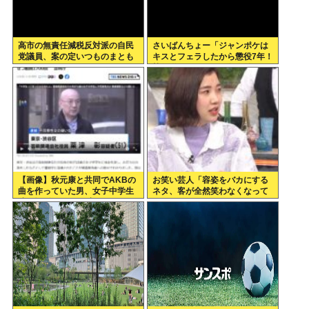
高市の無責任減税反対派の自民
さいばんちょー「ジャンポケは
党議員、案の定いつものまとも
キスとフェラしたから懲役7年！
なメンツだったwww
執行猶予なし！」←殺人並みに
重くて草
【画像】秋元康と共同でAKBの
お笑い芸人「容姿をバカにする
曲を作っていた男、女子中学生
ネタ、客が全然笑わなくなって
達と撮影した1700点のAVをネ
きた」
ットで販売していたwww