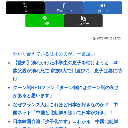
X
Facebook
はてブ
LINE
コピー
2021.06.02 21:26
分かり合えているはずの夫が、一番遠い
【愛知】溺れかけた小学生の息子を助けようと…40
歳父親が溺れ死亡 家族3人で川遊びに 息子は妻に助
け
ターン制RPGファン「ターン制にはターン制の良さ
があると思います」
なぜフランス人はこれほど日本が好きなのか？…中
国ネット「中国と北朝鮮を除いて日本が好き」！
日本韓国台湾「少子化です」←わかる 中国北朝鮮