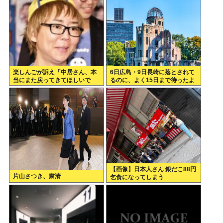
楽しんごが訴え「中居さん、本
6日広島・9日長崎に落とされて
当にまた戻ってきてほしいで
るのに、よく15日まで待ったよ
す。中居さんいないテレビ
な
は…」
【画像】日本人さん 銀だこ88円
片山さつき、粛清
乞食になってしまう