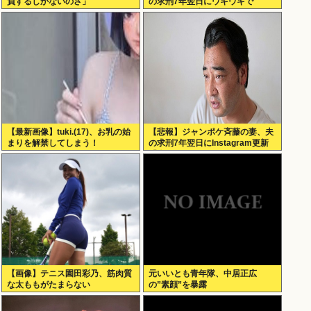
負するしかないのさ」
の求刑7年翌日にウキウキで
Instagram更新
【最新画像】tuki.(17)、お乳の始
【悲報】ジャンポケ斉藤の妻、夫
まりを解禁してしまう！
の求刑7年翌日にInstagram更新
「楽しすぎた」←これｗ
【画像】テニス園田彩乃、筋肉質
元いいとも青年隊、中居正広
な太ももがたまらない
の”素顔”を暴露