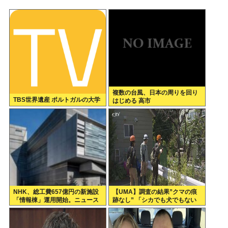
複数の台風、日本の周りを回り
TBS世界遺産 ポルトガルの大学
はじめる 高市
NHK、総工費657億円の新施設
【UMA】調査の結果”クマの痕
「情報棟」運用開始。ニュース
跡なし” 「シカでも犬でもない
スタジオがスケスケになる
ゴロンとして黒い動物を見た」
札幌市清田区