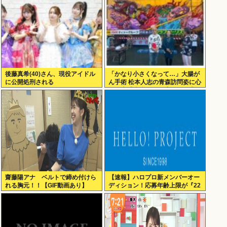
後藤真希(40)さん、現役アイドル
「かなり小さくなって…」大腸が
に公開処刑される
ん手術 松本人志の青森訪問姿に心
配の声「脂肪のない感じが」「無
理せずに」
齋藤陽アナ ベルトで締め付けら
【速報】ハロプロ新メンバーオー
れる胸元！！【GIF動画あり】
ディション！応募年齢上限が『22
歳』に引き上げられる