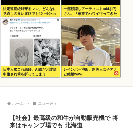
法定速度絶対守るマン、どんなに
一流顔隠しアーティストtuki.(17)
見通しの良い道路でも40～60km
さん、「家族でハワイ行ってきた
以上出さない
w」 自己顕示欲がどんどん抑えら
れなくなる
日本人艦これ絵師、AI絵だと誹謗
レインボー池田、超美人女子アナ
中傷され筆を折ってしまう
と結婚www
ホーム
ニュー速＋
【社会】最高級の和牛が自動販売機で 将
来はキャンプ場でも 北海道