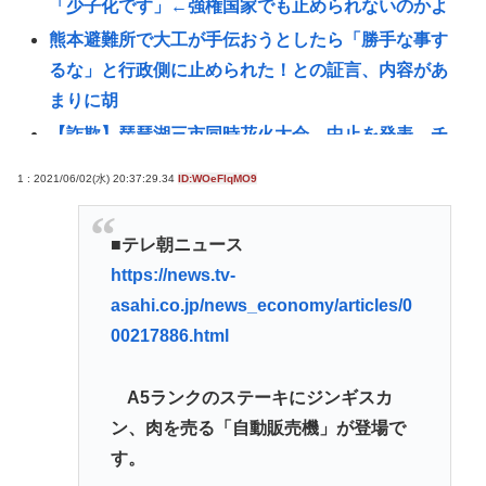
「少子化です」←強権国家でも止められないのかよ
熊本避難所で大工が手伝おうとしたら「勝手な事す
るな」と行政側に止められた！との証言、内容があ
まりに胡
【詐欺】琵琶湖三市同時花火大会、中止を発表…チ
ケット代や出店料の返金については明言せず
1 : 2021/06/02(水) 20:37:29.34
ID:WOeFlqMO9
韓国サッカー協会に外国人審判への性接待疑惑＝韓
国ネット「信じられない」「要求した審判もおかし
■テレ朝ニュース
い」
https://news.tv-
うつ病が治って復職できたらマッマと旅行に行きた
asahi.co.jp/news_economy/articles/0
い
00217886.html
レスバトル星人「この惑星で一番レスバが強い奴を
出せ。そいつが負けたら滅ぼす」👈誰を出す？
A5ランクのステーキにジンギスカ
【安倍朗報】よく考えたら日本中を焦土にしたアメ
ン、肉を売る「自動販売機」が登場で
リカと戦後友好関係築いてるのって奇跡だよな
す。
【週刊フジ】減税反対結構 ならば石破と河野は離