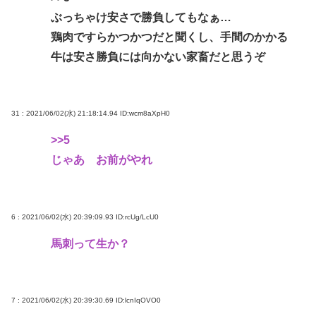
ぶっちゃけ安さで勝負してもなぁ…
鶏肉ですらかつかつだと聞くし、手間のかかる
牛は安さ勝負には向かない家畜だと思うぞ
31 : 2021/06/02(水) 21:18:14.94
ID:wcm8aXpH0
>>5
じゃあ お前がやれ
6 : 2021/06/02(水) 20:39:09.93
ID:rcUg/LcU0
馬刺って生か？
7 : 2021/06/02(水) 20:39:30.69
ID:lcnIqOVO0