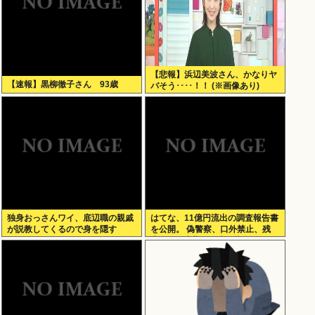
【悲報】浜辺美波さん、かなりヤ
【速報】黒柳徹子さん 93歳
バそう････！！ (※画像あり)
独身おっさんワイ、底辺職の親戚
はてな、11億円流出の調査報告書
が説教してくるので身を隠す
を公開。 偽警察、口外禁止、残
業・休日出勤200時間越、孤
立…。やばすぎて草はえる