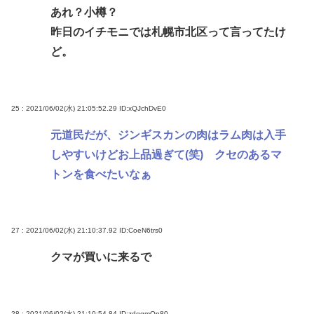
あれ？小樽？
昨日のイチモニでは札幌市北区って言ってたけ
ど。
25 : 2021/06/02(水) 21:05:52.29
ID:xQJchDvE0
元道民だが、ジンギスカンの肉はラム肉は入手
しやすいけどお上品過ぎて(笑) クセのあるマ
トンを食べたいなぁ
27 : 2021/06/02(水) 21:10:37.92
ID:CoeN6trs0
クマが買いに来るで
28 : 2021/06/02(水) 21:10:54.84
ID:zdqgmOp80