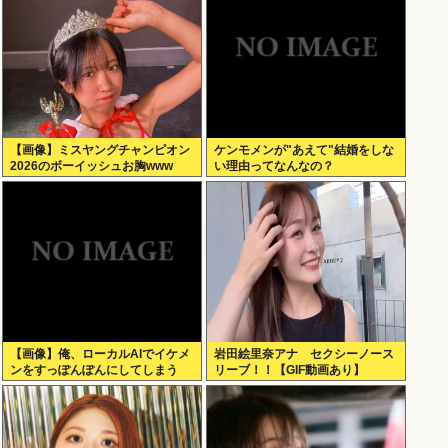
【画像】ミスヤングチャンピオン
ケンモメンが"あえて"結婚をしな
2026のボーイッシュお胸www
い理由ってなんなの？
【画像】俺、ローカルAIでイケメ
岩田絵里奈アナ セクシーノース
ンをすっぽんぽんにしてしまう
リーブ！！【GIF動画あり】
www