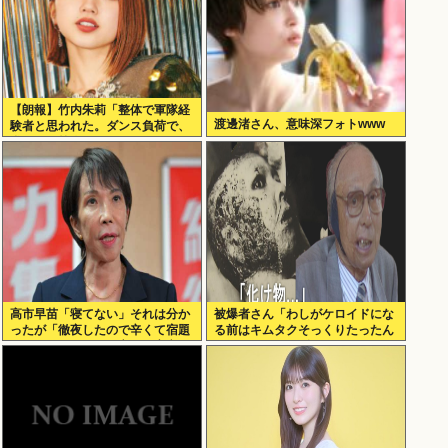
【朗報】竹内朱莉「整体で軍隊経
渡邊渚さん、意味深フォトwww
験者と思われた。ダンス負荷で、
私の骨と筋肉はもうグチャグチャ
になってい
高市早苗「寝てない」それは分か
被爆者さん「わしがケロイドにな
ったが「徹夜したので辛くて宿題
る前はキムタクそっくりたったん
やってません」って言う奴高市早
じゃ」ハードなギャグをかます
苗以外に見たことないのだが