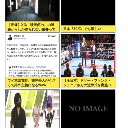
【画像】X民「映画館のこの通
日本『30℃』でも涼しい
路からしか得られない栄養って
あると思う」 共感できると話題
にwww
ワイ東京在住、観光外人がうざ
【全日本】ドリー・ファンク・
くて排外主義になるwww
ジュニアさんの追悼式を実施 ス
ピニング・トー・ホールドも流
れる