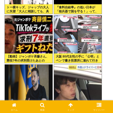
トー横キッズ、ジャップの大人
『食料自給率』の低い日本が
に失望「大人に相談しても、具
「核兵器で国を守る！」って、
体的に何もしてくれない。結果
頭おかしくね？食べ物止められ
的に傷つく。福祉は自由が奪わ
たら終わりじゃん
れる」
【動画】ジャンポケ斉藤さん、
大阪 80代女性の手に「公明」と
懲役7年の求刑受けたあとの
ペンで書き投票所に連れて行き
TikTokライブ配信がヤバすぎる
投票干渉 60女を送検【いさ酒
と話題にwww
場】
ゼレンスキー「北朝鮮がロシア
中国人アメリカ人「えっ！？ジ
を支援しているのだから韓国も
ャップって赤信号で右折できな
ホーム
検索
トップ
サイドバー