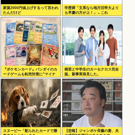
家賃2000円値上げするって言われ
学歴厨「文系なら地方旧帝大より
たんだけど
も早慶の方が上！」←これ
『ポケモンカード』バンダイのカ
樹里と中学生のカーセクロス完全
ードゲームも転売対策に”マイナ
版。新事実発見した。
ンバー”導入開始「効果テキメ
ン」
スヌーピー「配られたカードで勝
【悲報】ジャンポケ斉藤の妻、夫