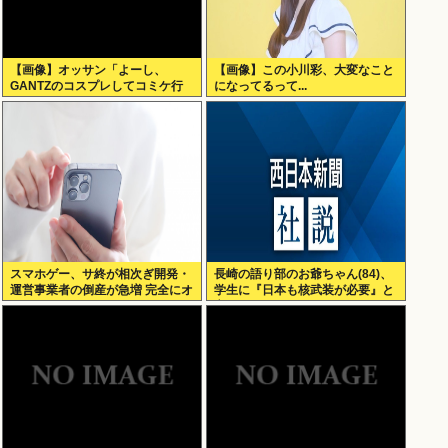
【画像】オッサン「よーし、
【画像】この小川彩、大変なこと
GANTZのコスプレしてコミケ行
になってるって...
くかー」
スマホゲー、サ終が相次ぎ開発・
長崎の語り部のお爺ちゃん(84)、
運営事業者の倒産が急増 完全にオ
学生に『日本も核武装が必要』と
ワコンか
言われびっくり