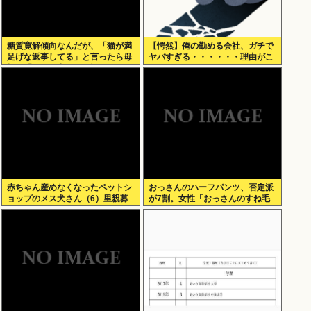
糖質寛解傾向なんだが、「猫が満
【愕然】俺の勤める会社、ガチで
足げな返事してる」と言ったら母
ヤバすぎる・・・・・・理由がこ
親に「お気の毒w」と言われた
ちら・・・・・・
赤ちゃん産めなくなったペットシ
おっさんのハーフパンツ、否定派
ョップのメス犬さん（6）里親募
が7割。女性「おっさんのすね毛
集されてしまうwww
なんて見たくないじゃないですか
w」