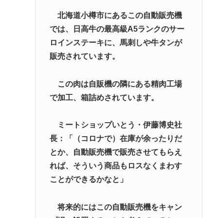
党してケジメをつけろ
北海道小樽市にあるこの自動販売機
【岡山】ネット販売で捕まった男、シャインマスカ
では、日高牛の最高級A5ランクのサー
ット盗難の手口
ロインステーキに、馬刺しや牛タンが
販売されています。
「そば（うどん）+いなり寿司」ってセットをあまり
食わなくなった理由。
この肉は自販機の隣にある精肉工場
ラーメン二郎「もう食わない？ さっきは食べれるっ
で加工、箱詰めされています。
て言ったじゃねーか！」（ヽ´ん`）「」 反論できる？
昔のおまいら「マクドはクソ！モスバーガー最高
ミートショップいとう・伊藤博史社
や！」👈この風潮はもう無くなった？
長：「（コロナで）在庫が余ったりだ
とか、自動販売機で販売させてもらえ
Powered by livedoor 相互RSS
れば、そういう商品もロスなくまわす
ことができるかなと」
将来的にはこの自動販売機をキャン