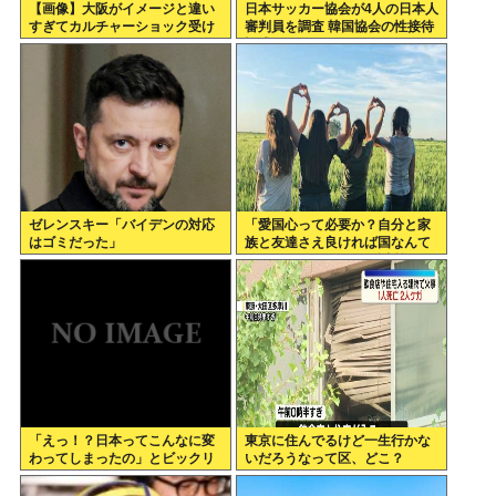
【画像】大阪がイメージと違い
日本サッカー協会が4人の日本人
すぎてカルチャーショック受け
審判員を調査 韓国協会の性接待
てる
疑惑で
ゼレンスキー「バイデンの対応
「愛国心って必要か？自分と家
はゴミだった」
族と友達さえ良ければ国なんて
どうでもいいじゃん。近所のコ
ンビニの方がまだ大切だわ」7万
いいね
「えっ！？日本ってこんなに変
東京に住んでるけど一生行かな
わってしまったの」とビックリ
いだろうなって区、どこ？
したこと