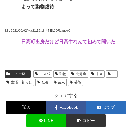
よって動物虐待
32 : 2021/06/02(水) 21:19:18.44
ID:3DRLkusw0
日高町出身だけど日高牛なんて初めて聞いた
ニュー速＋
コスパ
動物
北海道
未来
牛
生活・暮らし
社会
芸人
芸能
シェアする
X
Facebook
はてブ
LINE
コピー