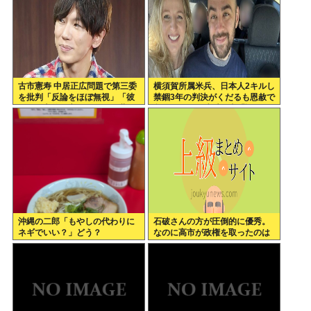
古市憲寿 中居正広問題で第三委
横須賀所属米兵、日本人2キルし
を批判「反論をほぼ無視」「彼
禁錮3年の判決がくだるも恩赦で
らが一方的に言ったことが世の
釈放！ニュー速愛国者「辺野
中に定着してしまう」橋下徹も
古！」
同調
沖縄の二郎「もやしの代わりに
石破さんの方が圧倒的に優秀。
ネギでいい？」どう？
なのに高市が政権を取ったのは
おかしい