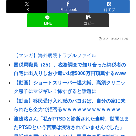
X
Facebook
はてブ
LINE
コピー
2021.06.02 11:30
【マンガ】海外病院トラブルファイル
国税局職員（25）、税務調査で知り合った納税者の
自宅に出入りしお小遣い1億5000万円頂戴するwww
【動画】ショートスリーパー堀大輔、高須クリニッ
ク息子にマジギレ！怖すぎると話題に
【動画】移民受け入れ派のパヨおば、自分の家に来
られたら全力で拒否るｗｗｗｗｗｗｗｗｗｗｗｗ
渡邊渚さん「私がPTSDと診断された当時、世間はま
だPTSDという言葉は浸透されていませんでした」