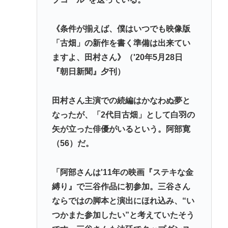
《条件が揃えば、僕はいつでも映像版
「古畑」の新作を書く準備は出来てい
ますよ、田村さん》（'20年5月28日
『朝日新聞』夕刊）
田村さん主演での続編はかなわぬ夢と
なったが、「2代目古畑」として白羽の
矢が立った俳優がいるという。阿部寛
（56）だ。
「阿部さんは'11年の映画『ステキな金
縛り』で三谷作品に初参加。三谷さん
ならではの脚本と演出にほれ込み、“い
つかまた参加したい”と考えていたそう