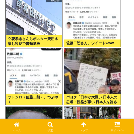
立花孝志さんらポスター費用水
佐藤二朗さん、ツイートwww
増し容疑で書類送検
サトジロ（佐藤二朗）、つぶや
パヨク「日本が大嫌い 日本人の
く
思考・性格が嫌い 日本人を許さ
ない 日本なんか消滅してほし
い」
ホーム
検索
トップ
サイドバー