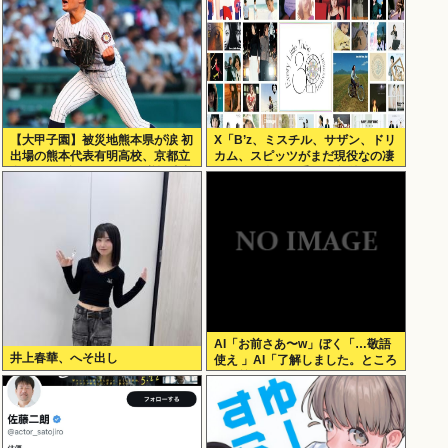
【大甲子園】被災地熊本県が涙 初
X「B’z、ミスチル、サザン、ドリ
出場の熊本代表有明高校、京都立
カム、スピッツがまだ現役なの凄
命館に9回裏2アウトから逆転勝利
いよな。今の歌手が30年後にやれ
てるだろうか？」
AI「お前さあ〜w」ぼく「…敬語
井上春華、へそ出し
使え 」AI「了解しました。ところ
でお前はどう思いますか？」 これ