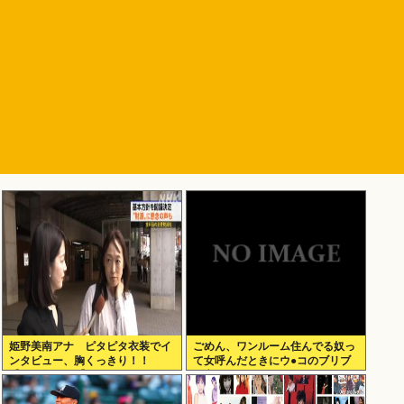
姫野美南アナ ピタピタ衣装でイ
ごめん、ワンルーム住んでる奴っ
ンタビュー、胸くっきり！！
て女呼んだときにウ●コのブリブ
【GIF動画あり】
リ音どうしてんの？？