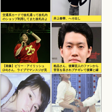
交通系カードで改札通って改札内
井上春華、へそ出し
のショップ利用してまた改札出よ
うとしたら出られなくてワロタ
【画像】ビリー・アイリッシュ
粗品さん、後輩芸人のファンから
(24)さん、ライブでマンスジが見
苦言を呈されブチギレて後輩と縁
える衣装を着て炎上
切り報告www