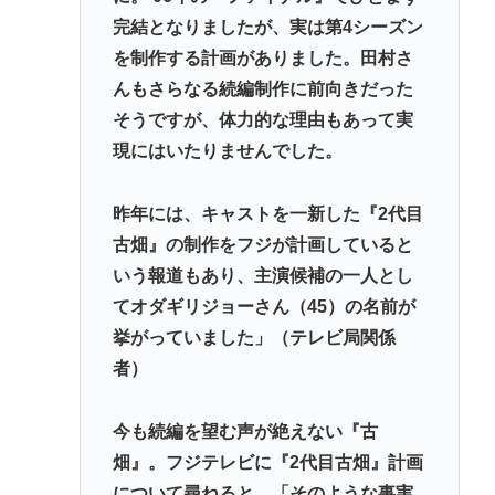
元通りにする医療技術は無い。
完結となりましたが、実は第4シーズン
忍空があまり評価されてない理由
を制作する計画がありました。田村さ
んもさらなる続編制作に前向きだった
Powered by livedoor 相互RSS
そうですが、体力的な理由もあって実
現にはいたりませんでした。
昨年には、キャストを一新した『2代目
古畑』の制作をフジが計画していると
いう報道もあり、主演候補の一人とし
てオダギリジョーさん（45）の名前が
挙がっていました」（テレビ局関係
者）
今も続編を望む声が絶えない『古
畑』。フジテレビに『2代目古畑』計画
について尋ねると、「そのような事実