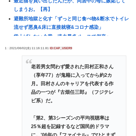
最近猫を買い出したんだが、同居中の母に嫉妬して
しまうお。【再】
避難所地獄と化す「ずっと同じ食べ物&断水でトイレ
流せず悪臭&床に直接就寝&コロナ感染」
賃上げしない企業 過去最多ペースで倒産へ
高橋名人が左手のバネを取るため手術を決意
1 : 2021/06/02(水) 11:16:11.81
ID:CAP_USER9
チック症のゆうぽん、久々に見たらめっちゃ悪化し
てた…
老若男女問わず愛された田村正和さん
【悲報】税務職員さん、高齢女性から1.5億借りパク
（享年77）が鬼籍に入ってから約2カ
して競艇に全ツッパwww
月。田村さんのキャリアを代表する作
うんこ移植でピーナッツアレルギーを克服
品の一つが『古畑任三郎』（フジテレ
ビ系）だ。
【画像】ドイツの水着少女、14歳でこの発育具合
【悲報】日本、高市円安ホクホクなのに上半期の輸
「第2、第3シーズンの平均視聴率は
出額が台湾と韓国に抜かれる
25％超を記録するなど国民的ドラマ
一度でも"精神疾患"になったらお終い。壊れた脳を
に。'06年の『ファイナル』でひとまず