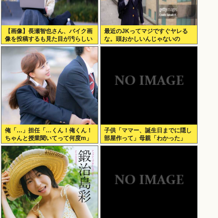
【画像】長瀬智也さん、バイク画
最近のJKってマジですぐヤレる
像を投稿するも見た目が汚らしい
な。頭おかしいんじゃないの
とネットの女性たちから批判され
た結果ｗｗｗ
俺「…」担任「…くん！俺くん！
子供「ママー、誕生日までに隠し
ちゃんと授業聞いてって何度m」
部屋作って」母親「わかった」
俺「(───来るッ！)」