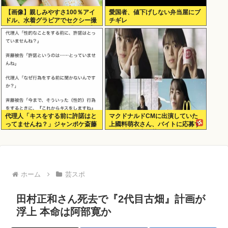
【画像】親しみやすさ100％アイ
愛国者、値下げしない弁当屋にブ
ドル、水着グラビアでセクシー撮
チギレ
wwwアプガ鍛治島彩、「週刊プレ
イボーイ」で美スタイルを大解
放！！！
代理人「キスをする前に許諾はと
マクドナルドCMに出演していた
ってませんね？」ジャンポケ斎藤
上國料萌衣さん、バイトに応募す
「今までこれからキスしますなん
るも書類選考で落ちる
て宣言することなかったので」
ホーム
芸スポ
田村正和さん死去で『2代目古畑』計画が
浮上 本命は阿部寛か