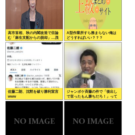
高市首相、秋の内閣改造で目論
A型作業所すら務まらない俺は
む「麻生支配からの脱却」…茂
どうすればいい？？？
木敏充氏も小林鷹之氏もクビ
佐藤二朗、沈黙を破り勝利宣言
ジャンポケ斉藤の件で「後出し
www
で言ったもん勝ちだろ！」って
キレてる人いるけど、まず付き
合ってない人とそんな事しなき
ゃいいのでは？