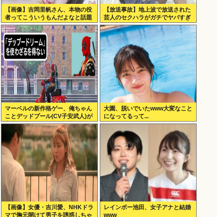
【画像】吉岡里帆さん、本物の役
【放送事故】地上波で放送された
者ってこういうもんだよなと話題
芸人のセクハラがガチでヤバすぎ
に
る…
マーベルの新作格ゲー、俺ちゃん
大園、脱いでいたwww大変なこと
ことデッドプール(CV子安武人)が
になってるって...
安定のやりたい放題で話題に
【画像】女優・吉川愛、NHKドラ
レインボー池田、女子アナと結婚
マで胸元開けて男子を誘惑しちゃ
www