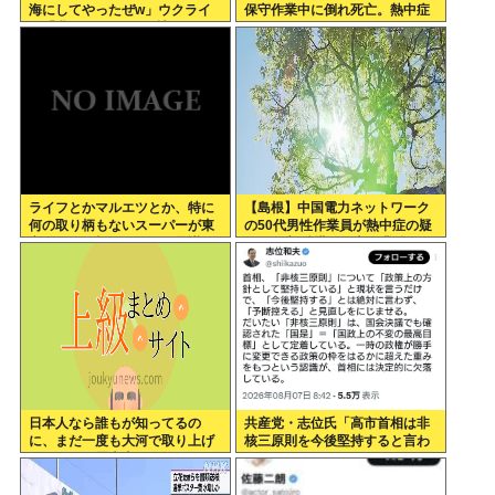
海にしてやったぜw」ウクライ
保守作業中に倒れ死亡。熱中症
ナ「我々もSRBMで反撃する
か
ぞ！」
ライフとかマルエツとか、特に
【島根】中国電力ネットワーク
何の取り柄もないスーパーが東
の50代男性作業員が熱中症の疑
京でデカい顔してるの不思議だ
いで死亡 鉄塔の保守作業後に倒
よな、普通OK行くだろ
れる 邑南町
日本人なら誰もが知ってるの
共産党・志位氏「高市首相は非
に、まだ一度も大河で取り上げ
核三原則を今後堅持すると言わ
られてない歴史上の人物
ない！」