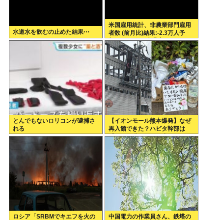
米国雇用統計、非農業部門雇用
水道水を飲むの止めた結果⋯
者数 (前月比)結果:-2.3万人予
想:+8.0万人、失業率結果:+4.1%
予想:+4.2%、9月利下げか
とんでもないロリコンが逮捕さ
【イオンモール熊本爆発】なぜ
れる
再入館できた？ハビタ幹部は
「モール職員は引き止めなかっ
た」イオン「運用を徹底できな
かった可能性」
ロシア「SRBMでキエフを火の
中国電力の作業員さん、鉄塔の