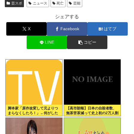
芸スポ
ニュース
死亡
芸能
シェアする
X
Facebook
はてブ
LINE
コピー
脚本家「原作改変して元よりつ
【高市朗報】日本の自殺者数、
まらなくしたろ！」←何がした
無茶苦茶減って史上初の2万人割
いの？
れ。無茶苦茶生きやすい国にな
ってる件www