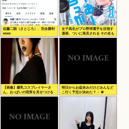
佐藤二朗（さとじろ）、完全勝利
女子高生がプロ野球選手を目指す
www
漫画、ついに発見される その名も
「ゆーあーすらっがー」
【画像】爆乳コスプレイヤーさ
明日からお盆休みだけどみんなど
ん、お○ぱいの現実を見せつける
こ行く予定か決めた？ ‍♂ ☀
ｗｗｗ