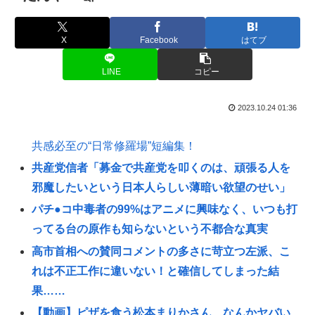
X
Facebook
はてブ
LINE
コピー
2023.10.24 01:36
共感必至の“日常修羅場”短編集！
共産党信者「募金で共産党を叩くのは、頑張る人を
邪魔したいという日本人らしい薄暗い欲望のせい」
パチ●コ中毒者の99%はアニメに興味なく、いつも打
ってる台の原作も知らないという不都合な真実
高市首相への賛同コメントの多さに苛立つ左派、こ
れは不正工作に違いない！と確信してしまった結
果……
【動画】ピザを食う松本まりかさん、なんかヤバい