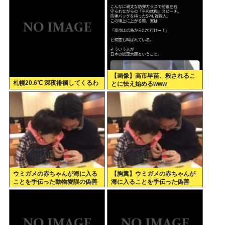
う確かめようが無いもので有罪
あるの？
になるの？
【画像】高市早苗、殺されるこ
札幌20.6℃ 深夜徘徊してくるわ
とに怯え始めるwww
ウミガメの赤ちゃんが海に入る
【胸糞】ウミガメの赤ちゃんが
ことを手伝った動物愛誤の偽善
海に入ることを手伝った偽善
者、最悪の結末を迎える
者、最悪の行動だったことが判
明