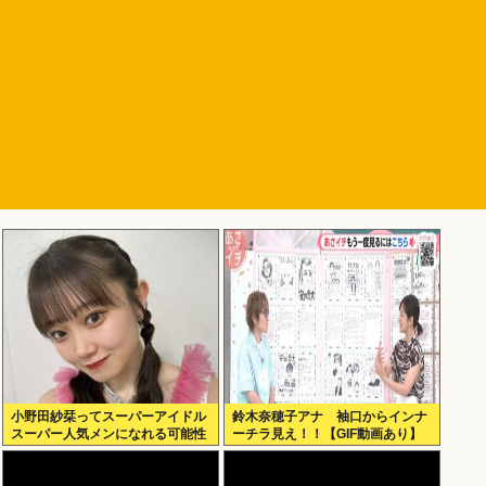
小野田紗栞ってスーパーアイドル
鈴木奈穂子アナ 袖口からインナ
スーパー人気メンになれる可能性
ーチラ見え！！【GIF動画あり】
あったよな？