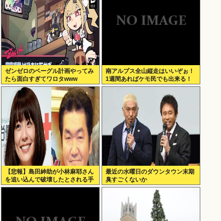
ゼンゼロのベーグル計画やってみ
南アルプス全山縦走はいいぞぉ！
たら面白すぎてワロタwww
1週間あればケモ民でも出来る！
お盆休みにやってみなイカ？
【悲報】島田紳助が小林麻耶さん
最近の水曜日のダウンタウン末期
を追い込んで破壊したとされる手
臭すごくないか
口の詳細が明らかに･･････！！