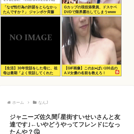
「なぜ性行為の許諾をとらなかっ
Gカップの現役添乗員、ドスケベ
たんですか？」 ジャンポケ斉藤
DVDで限界露出してしまうwww
「なぜとる必要があるんで
小山玲奈、手ぶらや極小ビキニで
す？！」
大放出！！新作「聖なる山」の動
画＆画像まとめ！
【生活】30年世話をした母に、祖
【GIF画像】このお●ぱい100点の
母は最期「よく世話してくれた
A.V女優の名前を教えろ！
ね。ずっと嫌いだったのが残念だ
よ」と言って死んだ
ホーム
なんJ
ジャニーズ佐久間｢星街すいせいさんと友
達です｣←いやどうやってフレンドになっ
たんや？🤔