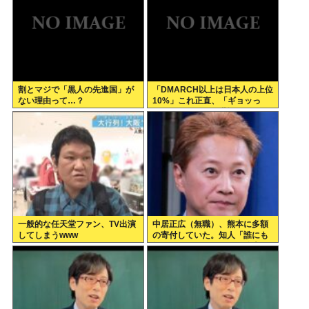
割とマジで「黒人の先進国」が
「DMARCH以上は日本人の上位
ない理由って…？
10%」これ正直、「ギョッっ
と」するよなあ…職場でも
MARCH同以下の低学歴とかあ
んまり観ない
一般的な任天堂ファン、TV出演
中居正広（無職）、熊本に多額
してしまうwww
の寄付していた。知人「誰にも
知られなくてもいい、と公表し
てない」