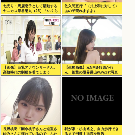
七光り・馬鹿息子として活動する
佐久間宣行『（井上和に対して）
ヤニカス岸谷蘭丸（25）「いくら
あの子売れますよ』
税金を我々が払ってるんだと」
【画像】巨乳アナウンサーさん、
【生尻画像】元NMB48原かれ
高校時代の制服を着てしまう
ん、衝撃の限界露出www1st写真
集でパールTバックのランジェリ
ー姿を解禁！！！
長野桃羽「嗣永桃子さんと道重さ
我が家・杉山裕之、自力歩行でき
ゆみさんに憧れているので、ふた
るまで回復！退院を報告