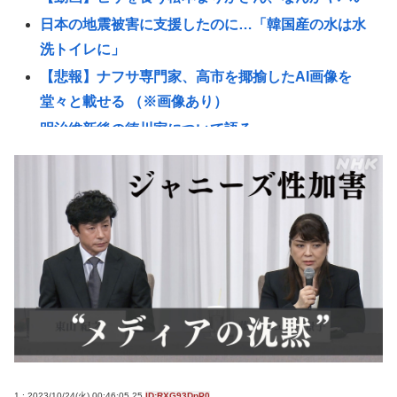
日本の地震被害に支援したのに…「韓国産の水は水
洗トイレに」
【悲報】ナフサ専門家、高市を揶揄したAI画像を
堂々と載せる （※画像あり）
明治維新後の徳川家について語る
長谷川豊氏 元ジャンポケ斉藤の事件に長文で私見 性
被害者・冤罪被害者への取材経験踏まえ
【悲報】「注文したことで欲求が満たされた」ジャ
ンプグッズ43億円分を注文・キャンセルしたか、32
歳女逮捕
【朗報】イギリス、タバコ販売禁止法案を可決www
【悲報】熊本県知事、報道陣土足取材にマジギレ
「遺族や被災者から強い不満でてる！」 → 記者「例
えば？」 → 知事、怒り通り越して呆れてしまう
………
1 : 2023/10/24(火) 00:46:05.25
ID:RXG93DpP0