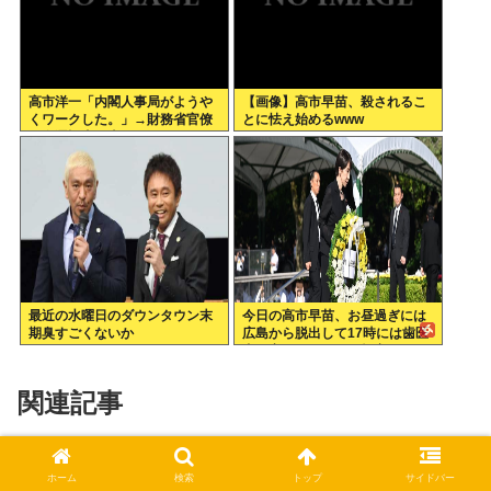
高市洋一「内閣人事局がようや
【画像】高市早苗、殺されるこ
くワークした。」→財務省官僚
とに怯え始めるwww
の左遷記事を喜んでポスト
最近の水曜日のダウンタウン末
今日の高市早苗、お昼過ぎには
期臭すごくないか
広島から脱出して17時には歯医
者に寄ってそのまま帰宅
関連記事
ガキ使終了へ
なんJ
ホーム
検索
トップ
サイドバー