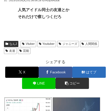
31 : 2023/10/24(火) 01:36:06.28
ID:H1q3vADDa
人気アイドル同士の友達とか
それだけで察しつくだろ
なんJ
Vtuber
Youtuber
ジャニーズ
人間関係
友達
芸能
シェアする
X
Facebook
はてブ
LINE
コピー