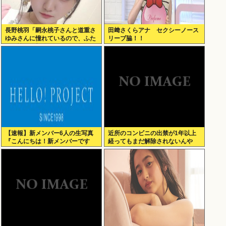
長野桃羽「嗣永桃子さんと道重さ
田﨑さくらアナ セクシーノース
ゆみさんに憧れているので、ふた
リーブ脇！！
りの憧れの部分をぎゅっと集めた
存在になり
【速報】新メンバー6人の生写真
近所のコンビニの出禁が1年以上
『こんにちは！新メンバーです
経ってもまだ解除されないんや
☆』
が…