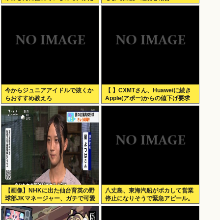
りの憧れの部分をぎゅっと集めた
存在になりたいです！」
今からジュニアアイドルで抜くか
【 】CXMTさん、Huaweiに続き
らおすすめ教えろ
Apple(アポー)からの値下げ要求
も拒否！！！半導体バボー継続
へ！！！
【画像】NHKに出た仙台育英の野
八丈島、東海汽船がポカして営業
球部JKマネージャー、ガチで可愛
停止になりそうで緊急アピール。
いぞ
生活物資が届かなくなるかも。ア
シタバ以外に食うものがねえ