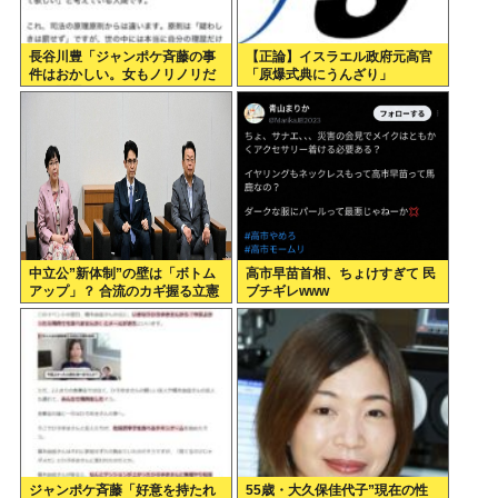
長谷川豊「ジャンポケ斉藤の事
【正論】イスラエル政府元高官
件はおかしい。女もノリノリだ
「原爆式典にうんざり」
った冤罪だろ」
中立公”新体制”の壁は「ボトム
高市早苗首相、ちょけすぎて 民
アップ」？ 合流のカギ握る立憲
ブチギレwww
ジャンポケ斉藤「好意を持たれ
55歳・大久保佳代子”現在の性