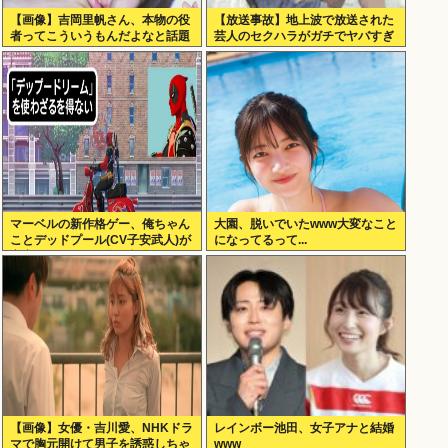
【画像】吉岡里帆さん、本物の役
【放送事故】地上波で放送された
者ってこういうもんだよなと話題
芸人のセクハラがガチでヤバすぎ
に
る…
マーベルの新作格ゲー、俺ちゃん
大園、脱いでいたwww大変なこと
ことデッドプール(CV子安武人)が
になってるって...
安定のやりたい放題で話題に
【画像】女優・吉川愛、NHKドラ
レインボー池田、女子アナと結婚
マで胸元開けて男子を誘惑しちゃ
www