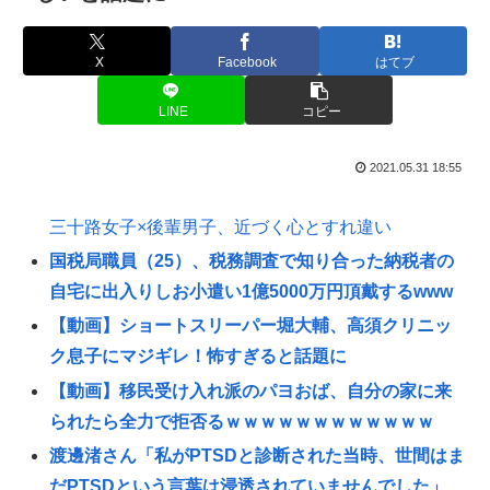
X
Facebook
はてブ
LINE
コピー
2021.05.31 18:55
三十路女子×後輩男子、近づく心とすれ違い
国税局職員（25）、税務調査で知り合った納税者の
自宅に出入りしお小遣い1億5000万円頂戴するwww
【動画】ショートスリーパー堀大輔、高須クリニッ
ク息子にマジギレ！怖すぎると話題に
【動画】移民受け入れ派のパヨおば、自分の家に来
られたら全力で拒否るｗｗｗｗｗｗｗｗｗｗｗｗ
渡邊渚さん「私がPTSDと診断された当時、世間はま
だPTSDという言葉は浸透されていませんでした」