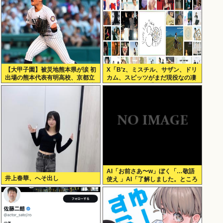
【大甲子園】被災地熊本県が涙 初
X「B’z、ミスチル、サザン、ドリ
出場の熊本代表有明高校、京都立
カム、スピッツがまだ現役なの凄
命館に9回裏2アウトから逆転勝利
いよな。今の歌手が30年後にやれ
てるだろうか？」
AI「お前さあ〜w」ぼく「…敬語
井上春華、へそ出し
使え 」AI「了解しました。ところ
でお前はどう思いますか？」 これ