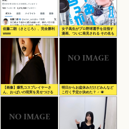
佐藤二朗（さとじろ）、完全勝利
女子高生がプロ野球選手を目指す
www
漫画、ついに発見される その名も
「ゆーあーすらっがー」
【画像】爆乳コスプレイヤーさ
明日からお盆休みだけどみんなど
ん、お○ぱいの現実を見せつける
こ行く予定か決めた？ ‍♂ ☀
ｗｗｗ