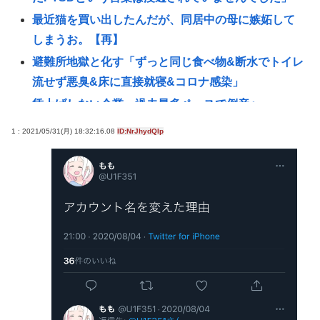
最近猫を買い出したんだが、同居中の母に嫉妬して
しまうお。【再】
避難所地獄と化す「ずっと同じ食べ物&断水でトイレ
流せず悪臭&床に直接就寝&コロナ感染」
賃上げしない企業 過去最多ペースで倒産へ
高橋名人が左手のバネを取るため手術を決意
1 : 2021/05/31(月) 18:32:16.08
ID:NrJhydQIp
チック症のゆうぽん、久々に見たらめっちゃ悪化し
てた…
【悲報】税務職員さん、高齢女性から1.5億借りパク
して競艇に全ツッパwww
うんこ移植でピーナッツアレルギーを克服
【画像】ドイツの水着少女、14歳でこの発育具合
【悲報】日本、高市円安ホクホクなのに上半期の輸
出額が台湾と韓国に抜かれる