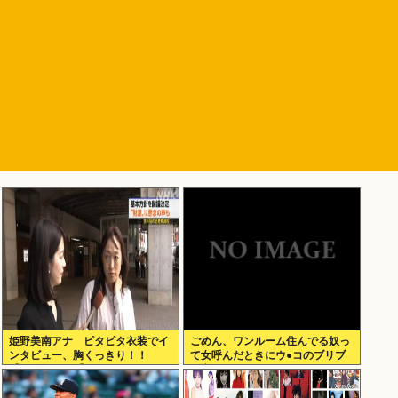
姫野美南アナ ピタピタ衣装でイ
ごめん、ワンルーム住んでる奴っ
ンタビュー、胸くっきり！！
て女呼んだときにウ●コのブリブ
【GIF動画あり】
リ音どうしてんの？？