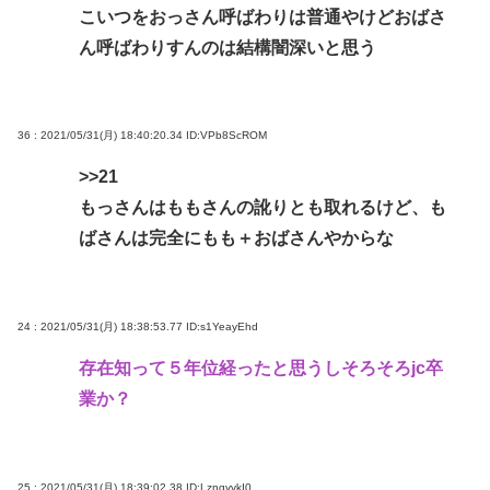
こいつをおっさん呼ばわりは普通やけどおばさ
ん呼ばわりすんのは結構闇深いと思う
36 : 2021/05/31(月) 18:40:20.34
ID:VPb8ScROM
>>21
もっさんはももさんの訛りとも取れるけど、も
ばさんは完全にもも＋おばさんやからな
24 : 2021/05/31(月) 18:38:53.77
ID:s1YeayEhd
存在知って５年位経ったと思うしそろそろjc卒
業か？
25 : 2021/05/31(月) 18:39:02.38
ID:LzngyvkI0