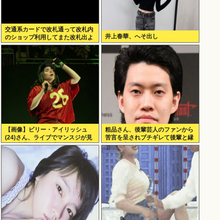
交通系カードで改札通って改札内
井上春華、へそ出し
のショップ利用してまた改札出よ
うとしたら出られなくてワロタ
【画像】ビリー・アイリッシュ
粗品さん、後輩芸人のファンから
(24)さん、ライブでマンスジが見
苦言を呈されブチギレて後輩と縁
える衣装を着て炎上
切り報告www