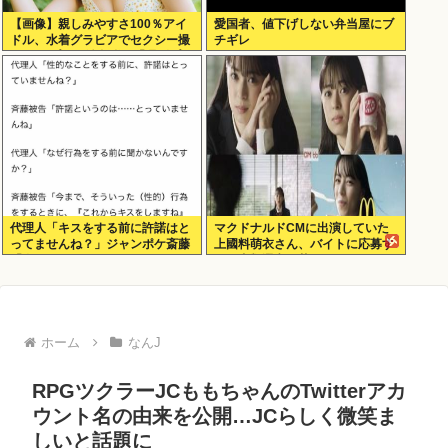
【画像】親しみやすさ100％アイ
愛国者、値下げしない弁当屋にブ
ドル、水着グラビアでセクシー撮
チギレ
wwwアプガ鍛治島彩、「週刊プレ
イボーイ」で美スタイルを大解
放！！！
代理人「キスをする前に許諾はと
マクドナルドCMに出演していた
ってませんね？」ジャンポケ斎藤
上國料萌衣さん、バイトに応募す
「今までこれからキスしますなん
るも書類選考で落ちる
て宣言することなかったので」
ホーム
なんJ
RPGツクラーJCももちゃんのTwitterアカ
ウント名の由来を公開…JCらしく微笑ま
しいと話題に