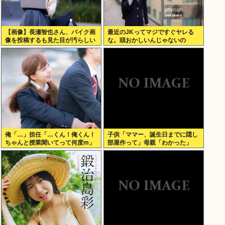
【画像】長瀬智也さん、バイク画
最近のJKってマジですぐヤレる
像を投稿するも見た目が汚らしい
な。頭おかしいんじゃないの
とネットの女性たちから批判され
た結果ｗｗｗ
俺「…」担任「…くん！俺くん！
子供「ママー、誕生日までに隠し
ちゃんと授業聞いてって何度m」
部屋作って」母親「わかった」
俺「(───来るッ！)」