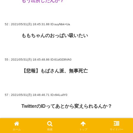
もう出所したんか？
52 : 2021/05/31(月) 18:45:31.88
ID:suyNbk+Ua
ももちゃんのおっぱい吸いたい
55 : 2021/05/31(月) 18:45:48.86
ID:61dGD9VA0
【悲報】もばさん派、無事死亡
57 : 2021/05/31(月) 18:46:46.71
ID:r94LuilY0
TwitterのIDってあとから変えられるんか？
ホーム
検索
トップ
サイドバー
59 : 2021/05/31(月) 18:46:54.31
ID:kfqH1y0IH