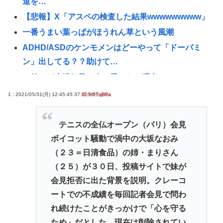
道を…
【悲報】X「アスペの検査した結果wwwwwwwww」
一番うまい葉っぱがほうれん草という風潮
ADHD/ASDのケンモメンはどーやって「ドーパミ
ン」出してる？？助けて…
お前らが大排気量の車に乗らない理由www
ロシア外務省報道官、平和宣言を非難「広島市長は
1 : 2021/05/31(月) 12:45:45.37
ID:9t9TqBf/a
『偽りの呪文』を繰り返している」
【高市】トランプ「イランが核入手したら2分でイタ
テニスの全仏オープン（パリ）会見
リア滅亡させられるんだよ？」メローニ「でも核兵
ボイコット騒動で渦中の大坂なおみ
器実戦で使ったのお前らだけだろ」
（２３＝日清食品）の姉・まりさん
みいちゃんと山田さんって何で急に叩かれだした
（２５）が３０日、投稿サイトで妹が
の？
会見拒否に出た背景を説明。クレーコ
ートでの不成績を毎回記者会見で問わ
NHK会長「パトカー・消防車からの受信料徴収、猛
れ続けたことがきっかけで「心を守る
反発が凄いので検討し直します…」
ため」だとした。現在は削除されてい