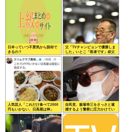
日本っていつ不景気から脱却で
父「TVチャンピョンで優勝しま
きるの？
した」いとこ「医者です」叔父
「三菱の宇宙/防衛開発の結構偉
い人です」
人気芸人「これだけ食べて2000
自民党、飯塚幸三をさっさと逮
円もいかない、日高屋は神」
捕するよう警察に圧力かけてい
たwww