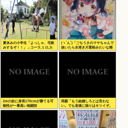
夏休みの小学生「よっしゃ、宅飲
(ヽ´ん`)「ごちうさのマヤちゃんで
みするぞ！！」→コーラ,ミロ,カ
抜いたら水溶き片栗粉みたいな精
ルピス！www
液出てきて我ながらビビった」
2mの奴に身長170cmが勝てる可
両親「もう結婚しろとは言わな
能性が一番高い格闘技
い。でも老後に独りはキツイぞ。
どうするんだ？」俺ら「…」