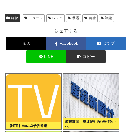
嫌儲
ニュース
レスバ
暴露
芸能
議論
シェアする
X
Facebook
はてブ
LINE
コピー
産経新聞、東北6県での発行休止
【NTE】Ver.1.3予告番組
へ