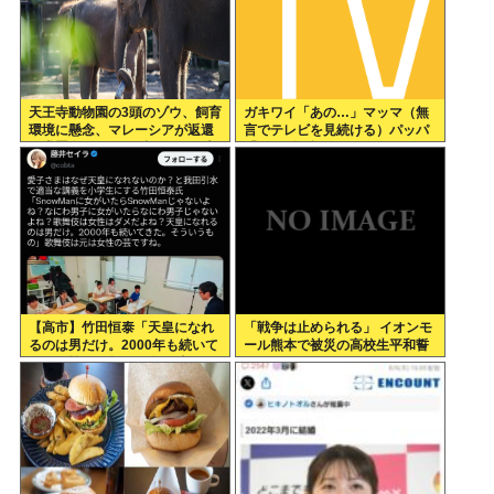
天王寺動物園の3頭のゾウ、飼育
ガキワイ「あの…」マッマ（無
環境に懸念、マレーシアが返還
言でテレビを見続ける）パッパ
要求署名17万人。酷すぎる日本
「おい?勉強しろや?」
の動物園
【高市】竹田恒泰「天皇になれ
「戦争は止められる」 イオンモ
るのは男だけ。2000年も続いて
ール熊本で被災の高校生平和誓
きた伝統。歌舞伎も女は駄目だ
う
よね？」