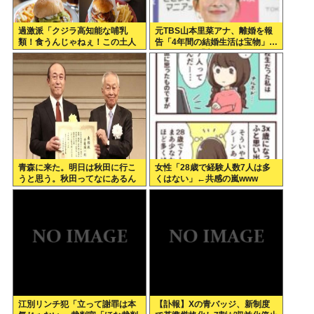
過激派「クジラ高知能な哺乳
元TBS山本里菜アナ、離婚を報
類！食うんじゃねぇ！この土人
告「4年間の結婚生活は宝物」…
どもが！！」ハンバーガーもぐ
ヤフコメ民「宝物なら離婚しな
もぐ
いだろ」
青森に来た。明日は秋田に行こ
女性「28歳で経験人数7人は多
うと思う。秋田ってなにあるん
くはない」←共感の嵐www
だ？
江別リンチ犯「立って謝罪は本
【訃報】Xの青バッジ、新制度