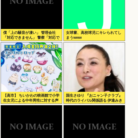
僕「上の騒音が凄い」 管理会社
女球審、高校球児にキレられてし
「対応できません」 警察「対応で
まうwww
きません」
【高市】 ちいかわの映画館で小学
国生さゆり 『おニャン子クラブ』
生女児による中年男性に対する声
時代のライバル関係語る 伊達みき
かけが発生 映画特典をおねだり
おが直球質問「たとえば誰で
す？」