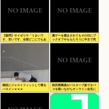
【疑問】サイゼリヤ「うまいで
糞ゲーを掴まされてもその日にブ
す、安いです、全国どこにでもあ
ックオフやももたろうに中古で売
ります」←こいつの弱点
りつける事ができなくなる時代に
突入
階段にジャストフィットして寝る
秋田県職員がバスローブ姿でタバ
ハロメンｗｗｗ
コを吸いながらオンライン会見に
どこのお貴族様だよw