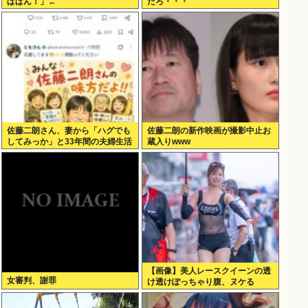
ぱぱん！」←
だろ・・・
佐藤二朗さん、妻から「ハグでも
佐藤二朗の新作映画が撮影中止お
してみっか」と33年間の夫婦生活
蔵入りwww
で初めて言われる
【画像】美人レースクイーンの透
女審判、謝罪
け透けぽっちゃり腹、ヌケる