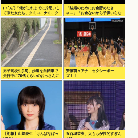
(ヽ´ん`)「俺がこれまでに片思いし
「結婚のためにお金貯めなき
て来た女たち、クミコ、ナミ、ク
ゃ…」「お金ないから子供いらな
ミコ(1人目とは別人、タミヨ、カ
い」←こいつら
オリ、ユカリ…」
男子高校生(15)、歩道を自転車で
安藤萌々アナ セクシーポー
走行中に70代くらいのおっさんに
ズ！！
衝突し意識不明にさせてしまう
【朗報】山﨑愛生「けんぱなぱっ
五百城茉央、太ももが性的すぎん