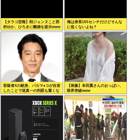
【タラコ悲報】削ジェンヌこと西
俺は身長165センチだけどそんな
村ゆか、ひろきに離婚を提示www
に低くないよね？
容疑者Xの献身、バカマ●コが自首
【画像】本田翼さんのおっぱい、
したことで堤真一の刑罰も重くな
限界突破www
るwww