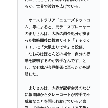
日本人主審も該当か 韓国サッカー協会、外国人審
るが、世界で波紋を広げている。
判に性接待疑惑…現地メディア「4強神話も疑われる
恥ずべき状況」[8/8] [ばーど★]
オーストラリア「ニューズドットコ
【悲報】瀬戸環奈さん、中学時代のトラウマがヤバ
ム」等によると、元テニスプレーヤー
すぎる 【Pickup08083041】
のまりさんは、大坂の罰金処分が決ま
林家パー子、認知症だった
った数時間後に投稿サイト「ｒｅｄｄ
ｉｔ」に「大坂まりです」と投稿。
Powered by livedoor 相互RSS
「なおみはほとんどの場合、自分の行
動を説明するのが苦手なんです」と
し、なぜ妹が会見拒否に至ったかを説
明した。
まりさんは、大坂が記者会見のたび
に報道陣からクレーコートが苦手で不
成績なことを問われ続けていると言