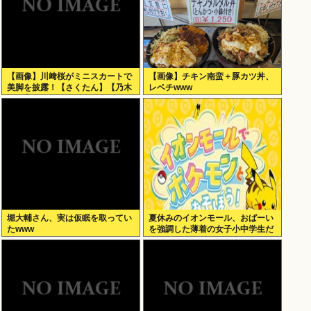
【画像】川﨑桜がミニスカートで
【画像】チキン南蛮＋豚カツ丼、
美脚を披露！【さくたん】【乃木
レベチwww
坂46】
堀大輔さん、実は仮眠を取ってい
夏休みのイオンモール、おぱーい
たwww
を強調した薄着の女子小中学生だ
らけ。あれ恥ずかしくないの？