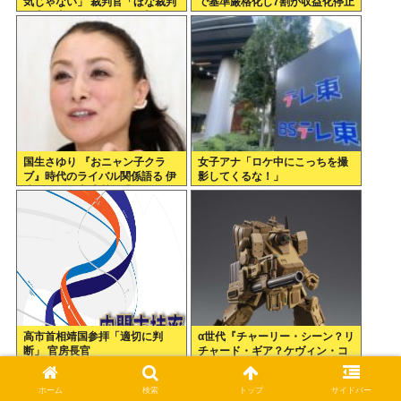
気じゃない」 裁判官「ほな裁判
で基準厳格化し7割が収益化停止
で土下座してないキミは本気じ
へwmwmwmwmwmwmw
ゃないな」
国生さゆり 『おニャン子クラ
女子アナ「ロケ中にこっちを撮
ブ』時代のライバル関係語る 伊
影してくるな！」
達みきおが直球質問「たとえば
誰です？」
高市首相靖国参拝「適切に判
α世代『チャーリー・シーン？リ
断」 官房長官
チャード・ギア？ケヴィン・コ
スナー？誰ですかそれ？？』何
故なのか
ホーム
検索
トップ
サイドバー