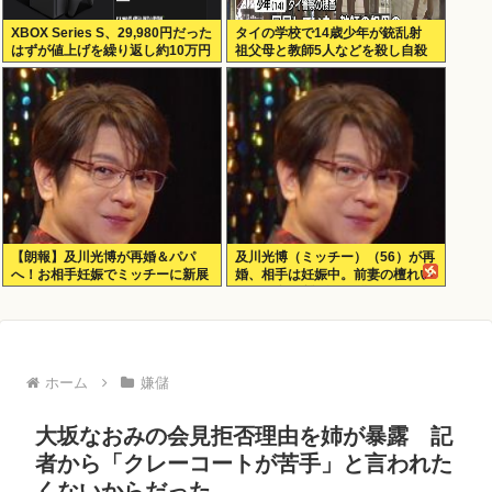
XBOX Series S、29,980円だった
タイの学校で14歳少年が銃乱射
はずが値上げを繰り返し約10万円
祖父母と教師5人などを殺し自殺
弱
【朗報】及川光博が再婚＆パパ
及川光博（ミッチー）（56）が再
へ！お相手妊娠でミッチーに新展
婚、相手は妊娠中。前妻の檀れい
開
とは18年に離婚し子供はなし
ホーム
嫌儲
大坂なおみの会見拒否理由を姉が暴露 記
者から「クレーコートが苦手」と言われた
くないからだった