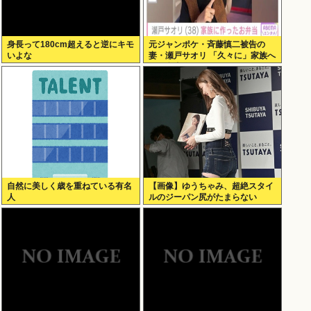
身長って180cm超えると逆にキモ
元ジャンポケ・斉藤慎二被告の
いよな
妻・瀬戸サオリ 「久々に」家族へ
のお弁当作り再開
自然に美しく歳を重ねている有名
【画像】ゆうちゃみ、超絶スタイ
人
ルのジーパン尻がたまらない