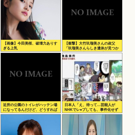
【画像】今田美桜、破壊力ありす
【衝撃】大竹玖瑠美さんの叔父
ぎる上乳
「玖瑠美さんらしき遺体が見つか
った」玖瑠美さんの母「ギャー
！！ 」
近所の公園のトイレがハッテン場
日本人「え、待って…芸能人が
になってるんだけど、どうすれば
NHKでレ●プしても、事件化せず
ゲイ退治&懸賞金ゲットでき
に名前も出ずに終わり！？」「日
る？？？
本でレ●プが少ないのってこうい
うこと？」