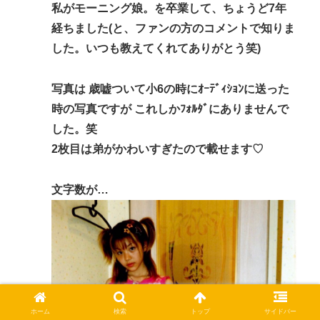
私がモーニング娘。を卒業して、ちょうど7年
経ちました(と、ファンの方のコメントで知りま
した。いつも教えてくれてありがとう笑)
写真は 歳嘘ついて小6の時にｵｰﾃﾞｨｼｮﾝに送った
時の写真ですが これしかﾌｫﾙﾀﾞにありませんで
した。笑
2枚目は弟がかわいすぎたので載せます♡
文字数が…
ホーム
検索
トップ
サイドバー