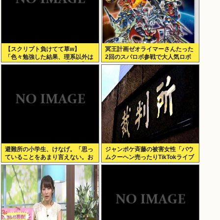
【スクリプト負けてて草w】
冥王計画ゼオライマーさんたった
「色々勉強した結果、理系以外は
2回のスパロボ参戦で大人気ロボ
エラー品だと気付いた【ガチ】」
作品にwww
について、もっと具体的に話そう
か
避難所の小学生、けなげ。「思っ
ジャンポケ斉藤の被害女性「バウ
ていることをあまり言えない。お
ムクーヘン売ったりTikTokライブ
母さんに迷惑かけるから」
しててムカついたから示談しなか
った」