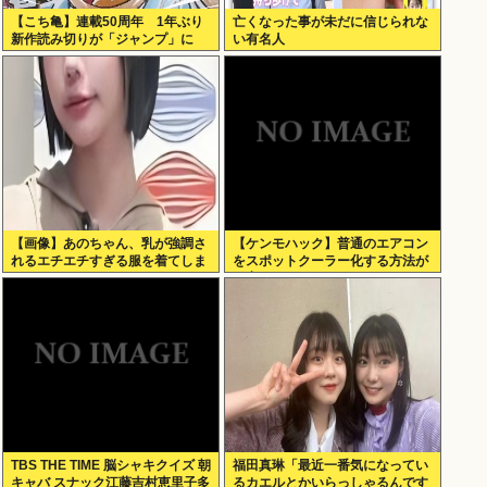
【こち亀】連載50周年 1年ぶり
亡くなった事が未だに信じられな
新作読み切りが「ジャンプ」に
い有名人
【画像】あのちゃん、乳が強調さ
【ケンモハック】普通のエアコン
れるエチエチすぎる服を着てしま
をスポットクーラー化する方法が
う！
発案される
TBS THE TIME 脳シャキクイズ 朝
福田真琳「最近一番気になってい
キャバ スナック江藤吉村恵里子多
るカエルとかいらっしゃるんです