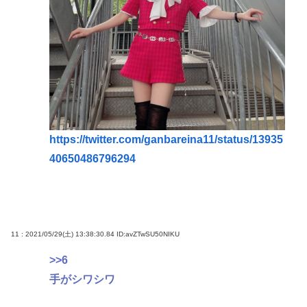
https://twitter.com/ganbareina11/status/13935
40650486796294
11 : 2021/05/29(土) 13:38:30.84
ID:avZTwSU50NIKU
>>6
手がシワシワ