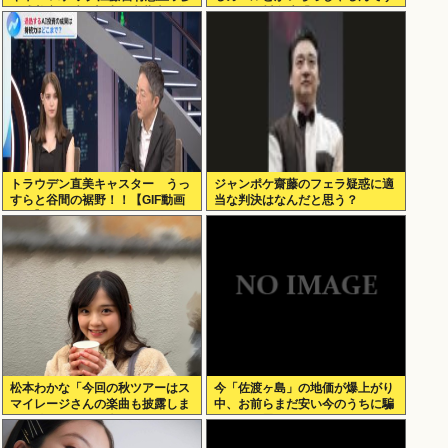
田成美安住紳一郎小沢光葵古田敬
か？」 川名凜「それがいるんで
郷
すよ」
トラウデン直美キャスター うっ
ジャンポケ齋藤のフェラ疑惑に適
すらと谷間の裾野！！【GIF動画
当な判決はなんだと思う？
あり】
松本わかな「今回の秋ツアーはス
今「佐渡ヶ島」の地価が爆上がり
マイレージさんの楽曲も披露しま
中、お前らまだ安い今のうちに騙
す！嬉しすぎる！楽しみすぎ
されたと思って買っとけ！
る！」