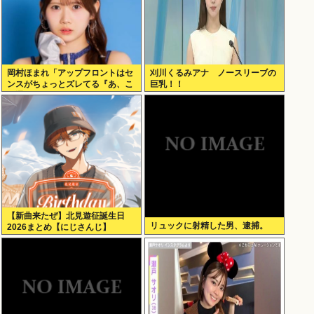
岡村ほまれ「アップフロントはセ
刈川くるみアナ ノースリーブの
ンスがちょっとズレてる『あ、こ
巨乳！！
れ選ぶんだぁ』みたいな。悪口で
はなく斬新
【新曲来たぜ】北見遊征誕生日
リュックに射精した男、逮捕。
2026まとめ【にじさんじ】