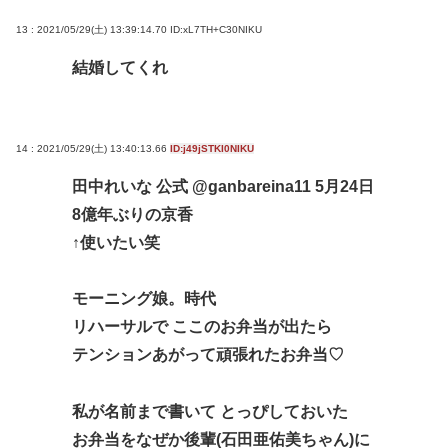
13 : 2021/05/29(土) 13:39:14.70
ID:xL7TH+C30NIKU
結婚してくれ
14 : 2021/05/29(土) 13:40:13.66
ID:j49jSTKI0NIKU
田中れいな 公式 @ganbareina11 5月24日
8億年ぶりの京香
↑使いたい笑
モーニング娘。時代
リハーサルで ここのお弁当が出たら
テンションあがって頑張れたお弁当♡
私が名前まで書いて とっぴしておいた
お弁当をなぜか後輩(石田亜佑美ちゃん)に