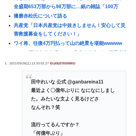
全盛期653万部から98万部に…紙の雑誌「100万
播磨赤松氏について語る
共産党「日本共産党は中抜きしません！安心して災
害救援募金をしてください！」
ワイ将、往復4万円払って山の絶景を堪能wwwww
コロナ禍以上 飲食店からは悲痛な声上がる 消費税率
1%の基本方針を決定も…懸念される”外食離れ”
1 : 2021/05/29(土) 13:33:02.27
ID:j49jSTKI0NIKU
2位『イオン』3位『ヤオコー』【一番お寿司が美味
しいと思うスーパー】300名が選ぶ1位に
田中れいな 公式 @ganbareina11
【ＬＰＧ】「イオンモール熊本」爆発の原因は漏れ
最近よく〇億年ぶりに なになにしまし
た液化石油ガスか…経産省、全国の大規模施設でガ
た。みたいな文よく見るけどさ
ス供給設備の点検要請
なんそれ？笑
【画像】広島市長のスピーチを聞いてる時の高市早
苗の顔www
流行ってるんですか？
「何億年ぶり」
記者「中革連は食料品消費税ゼロを公約に掲げてい