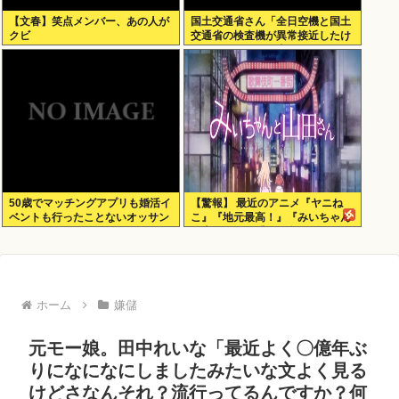
【文春】笑点メンバー、あの人が
国土交通省さん「全日空機と国土
クビ
交通省の検査機が異常接近したけ
ど”ニアミス”には当たらない(ニチ
ャァ」
50歳でマッチングアプリも婚活イ
【驚報】 最近のアニメ『ヤニね
ベントも行ったことないオッサン
こ』『地元最高！』『みいちゃん
だが
と山田さん』『ドカ食いダイス
キ！ もちづきさん』
ホーム
嫌儲
元モー娘。田中れいな「最近よく〇億年ぶ
りになになにしましたみたいな文よく見る
けどさなんそれ？流行ってるんですか？何