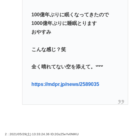
たが？」→階猛氏「それは財源確保という条件付
き」
100億年ぶりに眠くなってきたので
1000億年ぶりに睡眠とります
【悲報】プーチン「あえて申し上げます。 助けてく
おやすみ
ださい。」
【画像】松本人志さん、大勢の若いファンに囲まれ
こんな感じ？笑
てご満悦
ジャップランド、フェミニストのレ●プ定義変更でレ
全く晴れてない空を添えて。𐤔𐤔𐤔
●プ認知件数爆増www
https://mdpr.jp/news/2589035
Powered by livedoor 相互RSS
2 : 2021/05/29(土) 13:33:24.36
ID:2Gz25eYv0NIKU