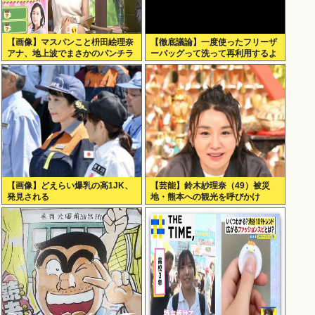
【画像】マスパンこと枡田絵理奈
【徹底議論】一度使ったフリーザ
アナ、地上波でまさかのパンチラ
ーバッグって洗って再利用するよ
な？
【画像】どえらい爆乳の高1JK、
【芸能】鈴木紗理奈（49）被災
発見される
地・熊本への観光を呼びかけ