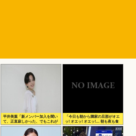
平井美葉「新メンバー加入を聞い
「今日も朝から隣家の旦那がオエ
て、正直寂しかった、でもこれが
ッ! オエッ! オエッ!… 朝も夜も食
新しいビヨなんだと、寂しさを受
事中もかなりえづきの音がして不
け止めるこ
愉快な1日が始まります…」