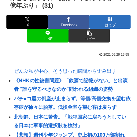
億年ぶり」 (31)
X
Facebook
はてブ
LINE
コピー
2021.05.29 13:55
ぜんぶ私が中心、そう思った瞬間から歪み出す
《NHKの性被害問題》「飲酒で記憶がない」と出演
者 “誰を守るべきなのか”問われる組織の姿勢
パチ●コ屋の倒産が止まらず。等価/高価交換を望む依
存症が徐々に脱落。低換金率を望む客は戻らず
北朝鮮、日本に警告。「戦犯国家に戻ろうとしてい
る日本に軍事的選択肢を検討」
【悲報】週刊少年ジャンプ、史上初の100万部割れ