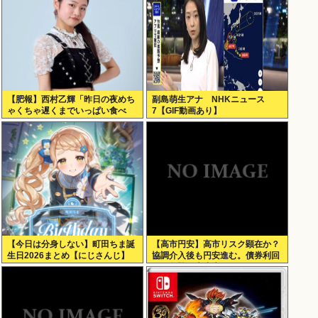
【肥報】西村乙輝「昨日の夜めち
副島萌生アナ NHKニュース
ゃくちゃ遅くまでいっぱい食べ
7【GIF動画あり】
た。今日もいっぱい食べてやる」
【今日は分身しない】町田ちま誕
【高市円安】高市リスク顕在か？
生日2026まとめ【にじさんじ】
協調介入後も円安進む。債券利回
りは急騰。大丈夫なのか？