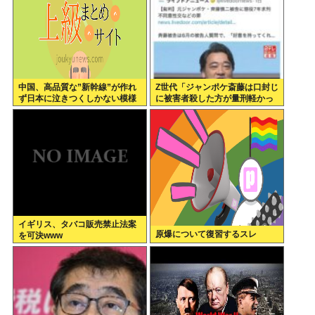
中国、高品質な”新幹線”が作れ
Z世代「ジャンポケ斎藤は口封じ
ず日本に泣きつくしかない模様
に被害者殺した方が量刑軽かっ
www
ただろ 」←1万いいね❤️
イギリス、タバコ販売禁止法案
原爆について復習するスレ
を可決www