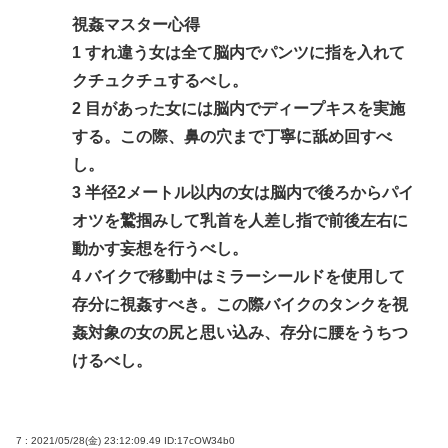
視姦マスター心得
1 すれ違う女は全て脳内でパンツに指を入れて
クチュクチュするべし。
2 目があった女には脳内でディープキスを実施
する。この際、鼻の穴まで丁寧に舐め回すべ
し。
3 半径2メートル以内の女は脳内で後ろからパイ
オツを鷲掴みして乳首を人差し指で前後左右に
動かす妄想を行うべし。
4 バイクで移動中はミラーシールドを使用して
存分に視姦すべき。この際バイクのタンクを視
姦対象の女の尻と思い込み、存分に腰をうちつ
けるべし。
7 : 2021/05/28(金) 23:12:09.49
ID:17cOW34b0