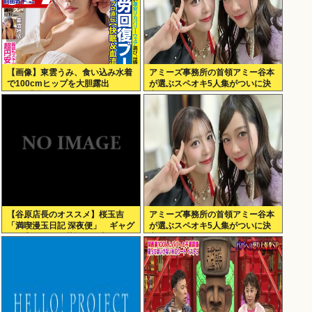
【画像】東雲うみ、食い込み水着
アミーズ事務所の首領アミー谷本
で100cmヒップを大胆露出
が選ぶスペオキ5人集がついに決
www「週刊SPA!」のグラビアオ
定してしまう
フショットが万バズ！！！
【谷原店長のオススメ】桜玉吉
アミーズ事務所の首領アミー谷本
「満喫漫玉日記 深夜便」 ギャグ
が選ぶスペオキ5人集がついに決
漫画家としての苦悩経た中年の日
定してしまう
常に共感