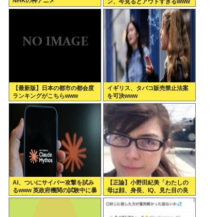
NHKの神アニメ
ン、今見るとアウトすぎるwww
【最新版】日本の都市の都会度
イギリス、タバコ販売禁止法案
ランキングがこちらwww
を可決www
AI、ついにサイバー攻撃を試み
【正論】小野田紀美「わたしの
るwww 英政府機関の試験中に暴
母は顔、身長、IQ、見た目の良
走「架空人物になり承認要求」
さで白人に股を開いた。ジャッ
プオスを選ばなくてわたしの幸
せがある」