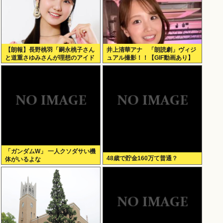
【朗報】長野桃羽「嗣永桃子さん
井上清華アナ 「朗読劇」ヴィジ
と道重さゆみさんが理想のアイド
ュアル撮影！！【GIF動画あり】
ル像」
「ガンダムW」 一人クソダサい機
48歳で貯金160万て普通？
体がいるよな