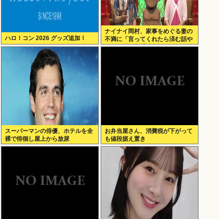
ナイナイ岡村、家事をめぐる妻の
ハロ！コン 2026 グッズ追加！
不満に「言ってくれたら済む話や
ん」になるみ「バイトやったらク
ビやで」説教受け黙り込む
スーパーマンの俳優、ホテルを全
お弁当屋さん、消費税が下がって
裸で徘徊し屋上から放尿
も値段据え置き