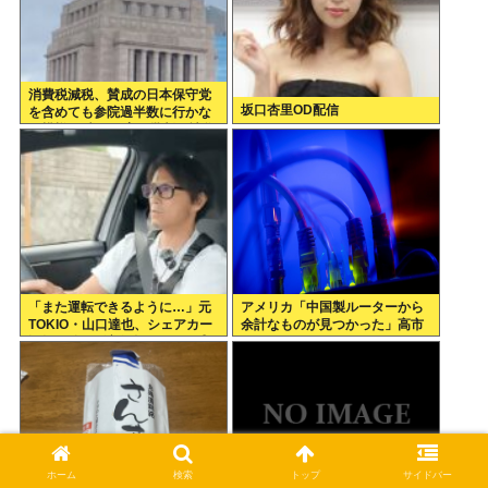
消費税減税、賛成の日本保守党
坂口杏里OD配信
を含めても参院過半数に行かな
い模様 野党は一斉に批判し神谷
「天下の愚策」 おや、チみ？
「また運転できるように…」元
アメリカ「中国製ルーターから
TOKIO・山口達也、シェアカー
余計なものが見つかった」高市
運転&ギター演奏姿にファン感
どうするのこれ
動
ホーム
検索
トップ
サイドバー