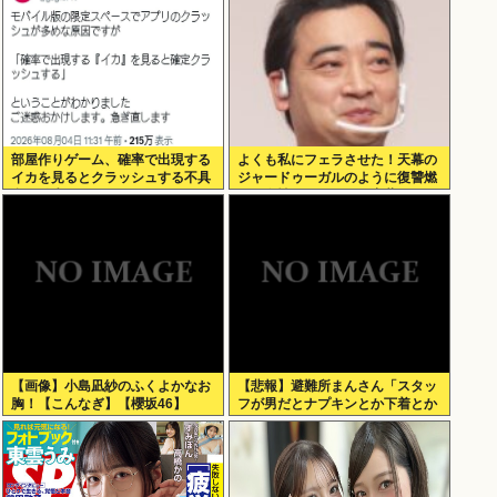
部屋作りゲーム、確率で出現する
よくも私にフェラさせた！天幕の
イカを見るとクラッシュする不具
ジャードゥーガルのように復讐燃
合が発生
える女性。ジャンポケ斎藤2500万
拒否
【画像】小島凪紗のふくよかなお
【悲報】避難所まんさん「スタッ
胸！【こんなぎ】【櫻坂46】
フが男だとナプキンとか下着とか
取りにくいの！！」