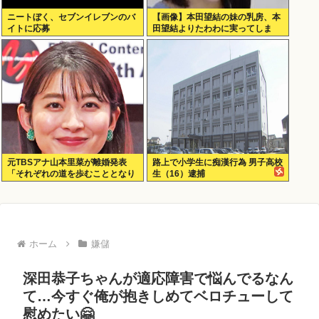
ニートぼく、セブンイレブンのバ
【画像】本田望結の妹の乳房、本
イトに応募
田望結よりたわわに実ってしま
う！
元TBSアナ山本里菜が離婚発表
路上で小学生に痴漢行為 男子高校
「それぞれの道を歩むこととなり
生（16）逮捕
ました」
ホーム
嫌儲
深田恭子ちゃんが適応障害で悩んでるなん
て…今すぐ俺が抱きしめてベロチューして
慰めたい🤗