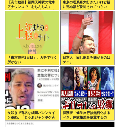
【高市動画】福岡天神駅の電車
東京の理系私大行きたいけど親
アナウンスで「おちんちん」
に死ぬほど反対されてつらい
「ちんぽ」などと連呼する不審
な音声が大音量で流れる 犯人は
不明
「東京観光2日目」、ガチで行く
日本人「回し飲みを嫌がるのは
所がない
ゲイ」
女叩きで有名な細川バレンタイ
保護者「修学旅行は無料化する
ン激怒。「じゃあジャンポケ斉
べき。体験格差を放置するの
藤と女が不同意だったって証拠
か」←これ
を出せよ！！！」