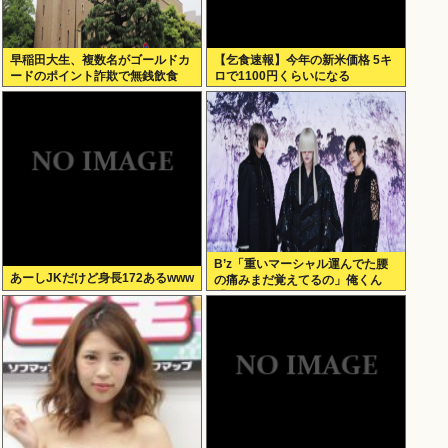
早稲田大生、複数名がゴールドカ
【乞食速報】今年の新米価格 5キ
ードのポイント詐欺で無銭飲食
ロで1100円くらいになる
B’z「重いマーシャル運んでた腰
あーしJKだけど身長172あるwww
の痛みまだ覚えてるの」俺くん
「マーシャルって何？ 」