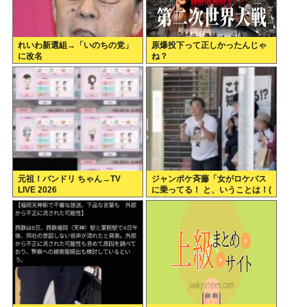
れいわ新選組→「いのちの党」
原爆投下って正しかったんじゃ
に改名
ね？
元祖！バンドリ ちゃん→TV
ジャンポケ斉藤「女がロケバス
LIVE 2026
に乗ってる！ と、いうことは！(
*ﾟ∀ﾟ)=3ムッハー」 ボロン。