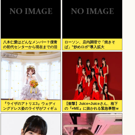
八木仁愛はどんなメンバー？僕青
ローソン、店内調理で「焼きそ
の初代センターから現在までの活
ば」”炒めロボ”導入拡大
動を紹介
『ライザのアトリエ3』ウェディ
【衝撃】Juice=Juiceさん、格下
ングドレス姿のライザがフィギュ
の『≠ME』に抜かれる緊急事態ｗ
ア化キタ───(ﾟ∀ﾟ)───!!!!!
ｗｗｗｗｗｗｗｗｗｗｗ