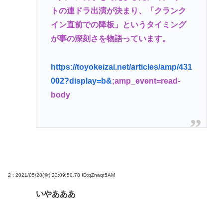
トの連ドラ出演が決まり、「クランク
ンいるか？？
イン直前での降板」というタイミング
ジャンポケ斉藤「同意があったんです。本当です。
が事の深刻さを物語っています。
信じて下さい」 ←何でこの主張が通らないの？
(ヽ´ん`)「手術が始まった…大丈夫大丈夫落ち着け」
https://toyokeizai.net/articles/amp/431
医師「キャー地震よー！」(;ﾟんﾟ)「！？」
002?display=b&
;amp_event=read-
body
Powered by livedoor 相互RSS
2 : 2021/05/28(金) 23:09:50.78
ID:qZnaqt5AM
いやあああ