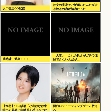
彼女の実家でご飯頂いたんだがす
坂口杏里OD配信
き焼きの肉が鶏肉だった
「人妻」←これの良さがガチで理
腕時計、激臭！！！
解できないんだが…
【逸材】江口紗耶「小島はなは中
面白いシューティングゲーム教え
学生の同期に年齢差を感じさせな
ろ