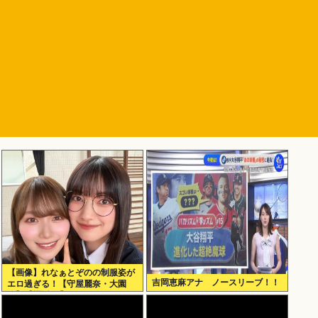
【画像】れなぁとぞのの制服姿が
吉岡恵麻アナ ノースリーブ！！
エロ過ぎる！【守屋麗奈・大園
玲】【櫻坂46】