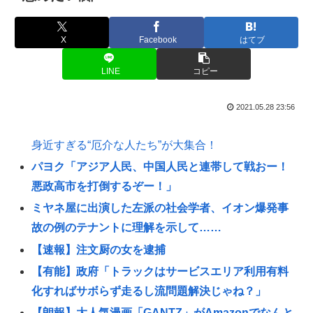
X
Facebook
はてブ
LINE
コピー
2021.05.28 23:56
身近すぎる“厄介な人たち”が大集合！
パヨク「アジア人民、中国人民と連帯して戦おー！
悪政高市を打倒するぞー！」
ミヤネ屋に出演した左派の社会学者、イオン爆発事
故の例のテナントに理解を示して……
【速報】注文厨の女を逮捕
【有能】政府「トラックはサービスエリア利用有料
化すればサボらず走るし流問題解決じゃね？」
【朗報】大人気漫画「GANTZ」がAmazonでなんと