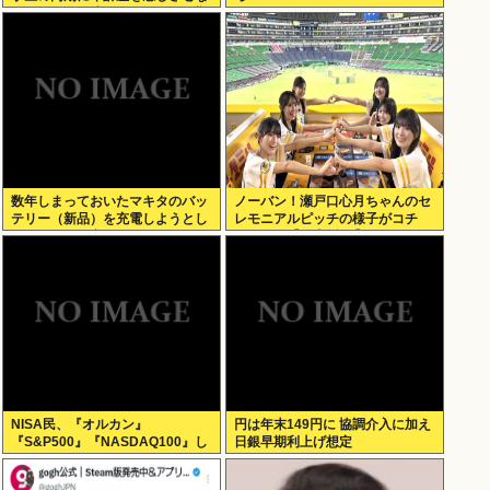
いように気を遣っているが、同期
2人は気づ
数年しまっておいたマキタのバッ
ノーバン！瀬戸口心月ちゃんのセ
テリー（新品）を充電しようとし
レモニアルピッチの様子がコチ
たらエラーで充電できないんだ
ラ！！！【乃木坂46】
が！復活させる方法教えろ
NISA民、『オルカン』
円は年末149円に 協調介入に加え
『S&P500』『NASDAQ100』し
日銀早期利上げ想定
か買わない