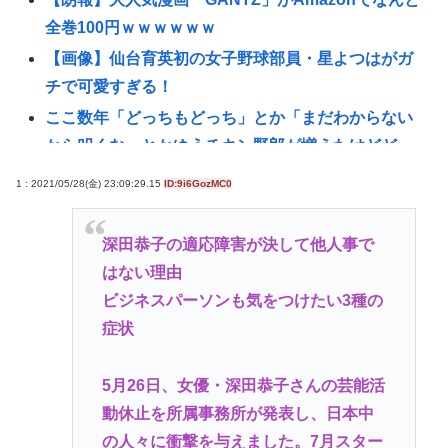
全巻100円ｗｗｗｗｗｗ
【画像】仙台育英初の女子野球部員・星よつはがガ
チで可愛すぎる！
ここ数年「どっちもどっち」とか「まだわからない
から叩くな」とかゆうチキン野郎が増えたけどどっ
から来たの？(´・ω・`)
1 : 2021/05/28(金) 23:09:29.15
ID:9i6GozMC0
【動画】手術中に熊本地震直撃やばすぎwww
緊縮財政論者として知られる大物財務官僚、高市早
深田恭子の適応障害が決して他人事で
苗の逆鱗に触れ左遷
はない理由
【悲報】「ブロック人数を調べるよ！」←好奇心で
ビジネスパーソンも気をつけたい3種の
開いたら終わるサイトだった【HotTweets】
症状
イギリス、タバコ販売禁止法案を可決www
5月26日、女優・深田恭子さんの芸能活
動画配信中に亡くなったMINAさん（みなちゃん）が
動休止を所属事務所が発表し、日本中
誹謗中傷にさらされた経緯がこちら…
の人々に衝撃を与えました。7月スター
医療脱毛・脱毛サロンを考えてるんだが！脱毛モメ