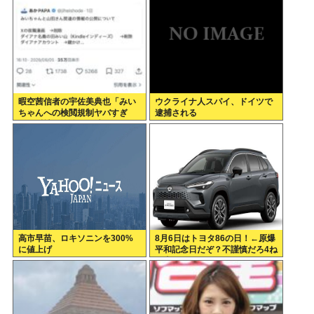
暇空茜信者の宇佐美典也「みい
ウクライナ人スパイ、ドイツで
ちゃんへの検閲規制ヤバすぎ
逮捕される
る」反社との絡みを消させたフ
ェミ許せねえ
高市早苗、ロキソニンを300%
8月6日はトヨタ86の日！←原爆
に値上げ
平和記念日だぞ？不謹慎だろ4ね
や車カス