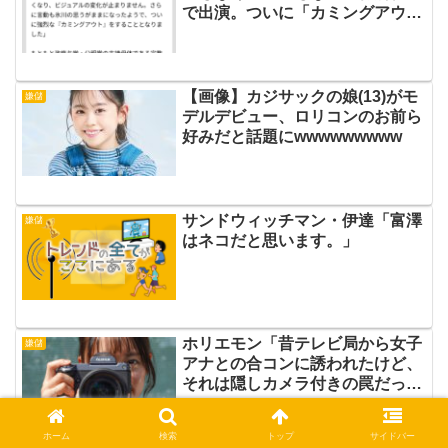
で出演。ついに「カミングアウ
ト」か？
【画像】カジサックの娘(13)がモ
嫌儲
デルデビュー、ロリコンのお前ら
好みだと話題にwwwwwwwww
サンドウィッチマン・伊達「富澤
嫌儲
はネコだと思います。」
ホリエモン「昔テレビ局から女子
嫌儲
アナとの合コンに誘われたけど、
それは隠しカメラ付きの罠だっ
た」
ホーム
検索
トップ
サイドバー