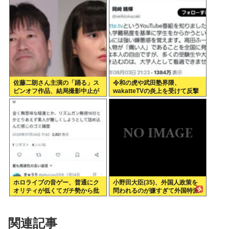
踊り
佐藤二朗さん主演の「踊る」ス
令和の虎や武田塾界隈、
ピンオフ作品、結局撮影中止が
wakatteTVの炎上を受けて反撃
決定www
開始
ホロライブの音ゲー、普通にク
小野田大臣(35)、外国人政策を
オリティが低くてガチ勢から批
問われるのが嫌すぎて外国特派
判殺到www
員協会の招待を連続拒否www
関連記事