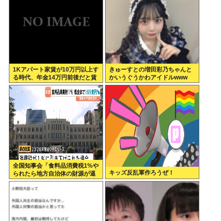
1Kアパート家賃が10万円以上す
きゅーすとの増田彩乃ちゃんと
る時代、年金14万円前後だと賃
かいうぐうかわアイドルwww
貸の人は無理じゃね？
全国知事会「食料品消費税1%や
キッズ反乱軍作ろうぜ！
られたら地方自治体の財源が逼
迫してしまう 」…この流れ地方
税増税するしかないよ、もう