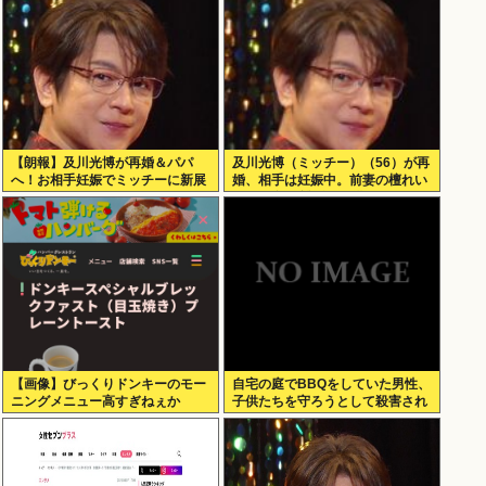
【朗報】及川光博が再婚＆パパ
及川光博（ミッチー）（56）が再
へ！お相手妊娠でミッチーに新展
婚、相手は妊娠中。前妻の檀れい
開
とは18年に離婚し子供はなし
【画像】びっくりドンキーのモー
自宅の庭でBBQをしていた男性、
ニングメニュー高すぎねぇか
子供たちを守ろうとして殺害され
てしまう