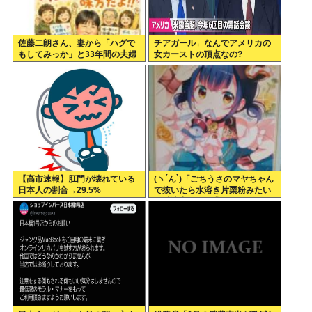
佐藤二朗さん、妻から「ハグで
チアガール←なんでアメリカの
もしてみっか」と33年間の夫婦
女カーストの頂点なの?
生活で初めて言われる
【高市速報】肛門が壊れている
(ヽ´ん`)「ごちうさのマヤちゃん
日本人の割合→29.5%
で抜いたら水溶き片栗粉みたい
な精液出てきて我ながらビビっ
た」