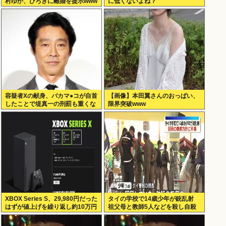
村ゆか、ひろきに離婚を提示www
に低くないよね？
容疑者Xの献身、バカマ●コが自首
【画像】本田翼さんのおっぱい、
したことで堤真一の刑罰も重くな
限界突破www
るwww
XBOX Series S、29,980円だった
タイの学校で14歳少年が銃乱射
はずが値上げを繰り返し約10万円
祖父母と教師5人などを殺し自殺
弱