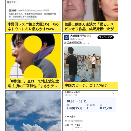
小野田レスバ担当大臣(35)、Xの
佐藤二朗さん主演の「踊る」ス
ネトウヨにキレ散らかすwww
ピンオフ作品、結局撮影中止が
決定www
『8番出口』金ローで地上波初放
中国のビーチ。ゴミだらけ
送 主演の二宮和也「まさかテレ
ビにまで迷い込んでしまうと
は」