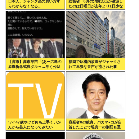
日本人、ジャンク品の買い方す
総務省「6月の消費支出が激減し
らわからなくなる…
たのは日曜日が去年より1日少な
かったから」
【高市】高市早苗「(あー広島の
福岡で駅構内放送がジャックさ
原爆祈念式典ダルっ…早く公邸
れて卑猥な音声が流された事
帰って寝たいわ…)」ウトウト
件、やはり元音声は動ありの動
画だった
ワイ47歳やけど何も上手くいか
容疑者Xの献身、バカマ●コが自
んから芸人になってみたい
首したことで堤真一の刑罰も重
くなるwww