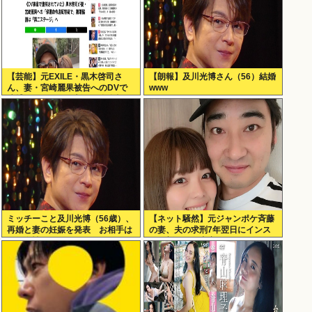
【芸能】元EXILE・黒木啓司さ
【朗報】及川光博さん（56）結婚
ん、妻・宮崎麗果被告へのDVで
www
逮捕されていたと判明（全身打
撲、頭部裂傷及び打撲、頸部損
傷）
ミッチーこと及川光博（56歳）、
【ネット騒然】元ジャンポケ斉藤
再婚と妻の妊娠を発表 お相手は
の妻、夫の求刑7年翌日にインス
一般女性
タ更新！その内容がガチでヤバす
ぎる…