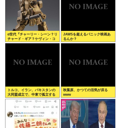
α世代『チャーリー・シーン？リ
JAWSを超えるパニック映画あ
チャード・ギア？ケヴィン・コ
るんか？
スナー？誰ですかそれ？？』何
故なのか
トルコ、イラン、パキスタンの
秋葉原、かつての活気が戻る
大同盟成立で、中東で孤立する
www
イランは滅亡不可避な情勢へ
www