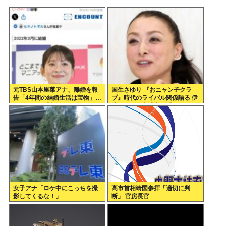
元TBS山本里菜アナ、離婚を報
国生さゆり 『おニャン子クラ
告「4年間の結婚生活は宝物」…
ブ』時代のライバル関係語る 伊
ヤフコメ民「宝物なら離婚しな
達みきおが直球質問「たとえば
いだろ」
誰です？」
女子アナ「ロケ中にこっちを撮
高市首相靖国参拝「適切に判
影してくるな！」
断」 官房長官