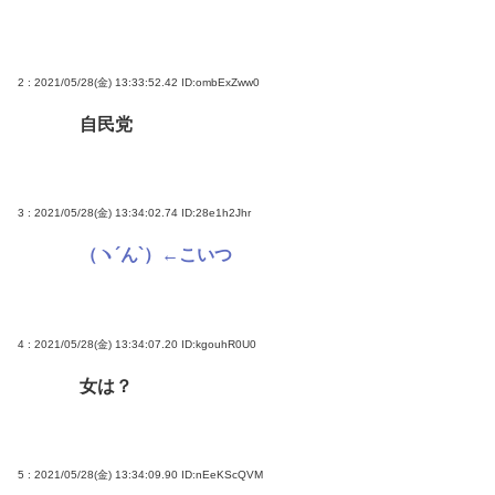
は必殺「人種差別ガー」で反撃
弁護士「オタクの献血は『女性の体内に自分の体液
2 : 2021/05/28(金) 13:33:52.42
ID:ombExZww0
を入れる』のが目的。場合によっては不同意性交罪
自民党
に当たる」
堀大輔さん、寝る間も惜しんでレスバ祭りwww
3 : 2021/05/28(金) 13:34:02.74
ID:28e1h2Jhr
Powered by livedoor 相互RSS
（ヽ´ん`）←こいつ
4 : 2021/05/28(金) 13:34:07.20
ID:kgouhR0U0
女は？
5 : 2021/05/28(金) 13:34:09.90
ID:nEeKScQVM