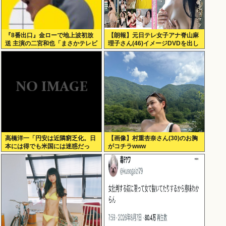
『8番出口』金ローで地上波初放
【朗報】元日テレ女子アナ脊山麻
送 主演の二宮和也「まさかテレビ
理子さん(46)イメージDVDを出し
にまで迷い込んでしまうとは」
てしまう（画像・動画あり）
高橋洋一「円安は近隣窮乏化。日
【画像】村重杏奈さん(30)のお胸
本には得でも米国には迷惑だっ
がコチラwww
た」