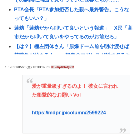
PTA会長「PTA参加拒否した親へ最終警告。こうな
ってもいい？」
蓮舫「蓮舫だから叩いて良いという報道」 X民「高
市だから叩いて良いをやってるのがお前だろ」
【は？】極左団体さん「原爆ドーム前を明け渡せば
核戦争が始まる！」→ 観衆のマジレスが鋭すぎると
ネットで話題に → www
1 : 2021/05/28(金) 13:33:32.62
ID:e6pR3nQPM
林家パー子、認知症だった
飯塚幸三って人の時の騒ぎ酷かったな。微罪で逃亡
愛が重量級すぎるのよ！ 彼女に言われ
の恐れがないなら逮捕されないって常識も知らんし
た衝撃的なお願い Vol
【悲報】日本さん、いよいよ本格的に壊れるwww
JAWSを超えるパニック映画あるんか？
https://mdpr.jp/column/2599224
トルコ、イラン、パキスタンの大同盟成立で、中東
で孤立するイランは滅亡不可避な情勢へwww
英名門大学最年少の黒人教授が辞任 論文盗作疑惑に