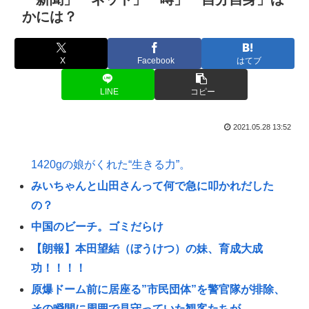
かには？
X
Facebook
はてブ
LINE
コピー
2021.05.28 13:52
1420gの娘がくれた“生きる力”。
みいちゃんと山田さんって何で急に叩かれだした
の？
中国のビーチ。ゴミだらけ
【朗報】本田望結（ぼうけつ）の妹、育成大成
功！！！！
原爆ドーム前に居座る”市民団体”を警官隊が排除、
その瞬間に周囲で見守っていた観客たちが……