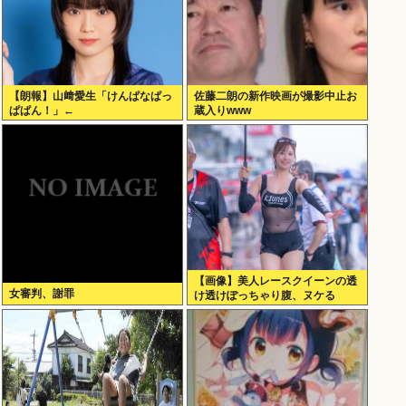
【朗報】山﨑愛生「けんぱなぱっ
佐藤二朗の新作映画が撮影中止お
ぱぱん！」←
蔵入りwww
【画像】美人レースクイーンの透
女審判、謝罪
け透けぽっちゃり腹、ヌケる