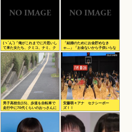
(ヽ´ん`)「俺がこれまでに片思いし
「結婚のためにお金貯めなき
て来た女たち、クミコ、ナミ、ク
ゃ…」「お金ないから子供いらな
ミコ(1人目とは別人、タミヨ、カ
い」←こいつら
オリ、ユカリ…」
男子高校生(15)、歩道を自転車で
安藤萌々アナ セクシーポー
走行中に70代くらいのおっさんに
ズ！！
衝突し意識不明にさせてしまう