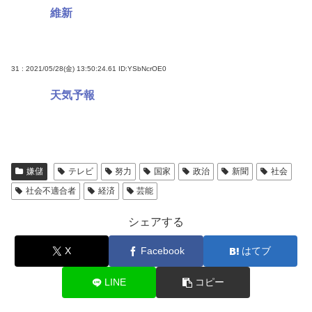
維新
31 : 2021/05/28(金) 13:50:24.61
ID:YSbNcrOE0
天気予報
嫌儲
テレビ
努力
国家
政治
新聞
社会
社会不適合者
経済
芸能
シェアする
X
Facebook
はてブ
LINE
コピー