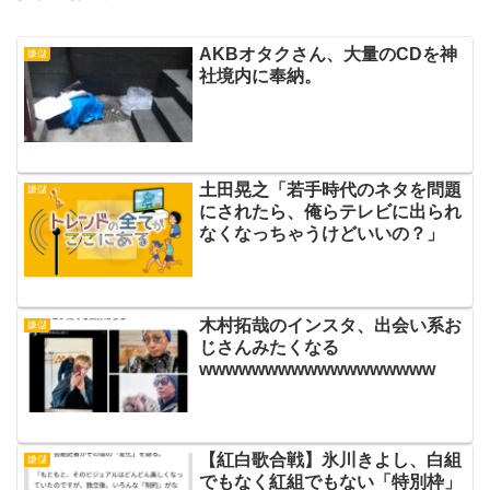
AKBオタクさん、大量のCDを神
嫌儲
社境内に奉納。
土田晃之「若手時代のネタを問題
嫌儲
にされたら、俺らテレビに出られ
なくなっちゃうけどいいの？」
木村拓哉のインスタ、出会い系お
嫌儲
じさんみたくなる
wwwwwwwwwwwwwwwwww
【紅白歌合戦】氷川きよし、白組
嫌儲
でもなく紅組でもない「特別枠」