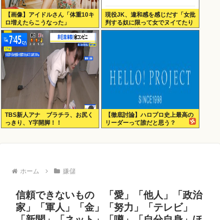
【画像】アイドルさん「体重10キ
現役JK、違和感を感じだす「女批
ロ増えたらこうなった」
判する奴に限って女でヌイてたり
するから意味わからなくなってき
た 」
TBS新人アナ ブラチラ、お尻く
【徹底討論】ハロプロ史上最高の
っきり、Y字開脚！！
リーダーって誰だと思う？
ホーム
嫌儲
信頼できないもの 「愛」「他人」「政治
家」「軍人」「金」「努力」「テレビ」
「新聞」「ネット」「噂」「自分自身」ほ