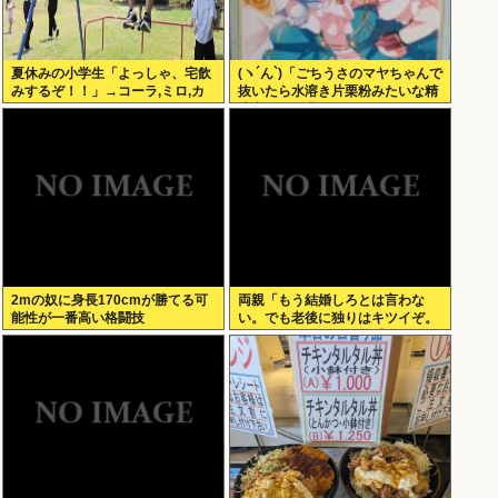
夏休みの小学生「よっしゃ、宅飲
(ヽ´ん`)「ごちうさのマヤちゃんで
みするぞ！！」→コーラ,ミロ,カ
抜いたら水溶き片栗粉みたいな精
ルピス！www
液出てきて我ながらビビった」
2mの奴に身長170cmが勝てる可
両親「もう結婚しろとは言わな
能性が一番高い格闘技
い。でも老後に独りはキツイぞ。
どうするんだ？」俺ら「…」