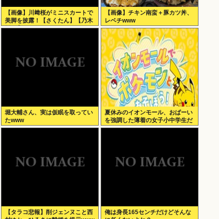
【画像】川﨑桜がミニスカートで
【画像】チキン南蛮＋豚カツ丼、
美脚を披露！【さくたん】【乃木
レベチwww
坂46】
堀大輔さん、実は仮眠を取ってい
夏休みのイオンモール、おぱーい
たwww
を強調した薄着の女子小中学生だ
らけ。あれ恥ずかしくないの？
【タラコ悲報】削ジェンヌこと西
俺は身長165センチだけどそんな