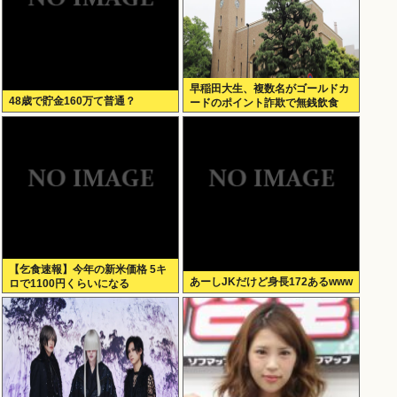
早稲田大生、複数名がゴールドカ
48歳で貯金160万て普通？
ードのポイント詐欺で無銭飲食
【乞食速報】今年の新米価格 5キ
あーしJKだけど身長172あるwww
ロで1100円くらいになる