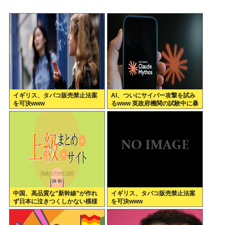
イギリス、タバコ販売禁止法案
AI、ついにサイバー攻撃を試み
を可決www
るwww 英政府機関の試験中に暴
走「架空人物になり承認要求」
中国、高品質な”新幹線”が作れ
イギリス、タバコ販売禁止法案
ず日本に泣きつくしかない模様
を可決www
www