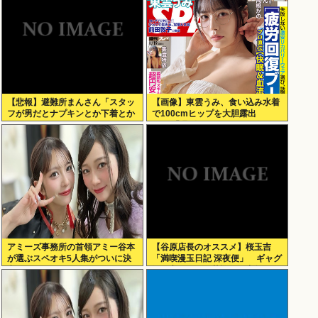
【悲報】避難所まんさん「スタッ
【画像】東雲うみ、食い込み水着
フが男だとナプキンとか下着とか
で100cmヒップを大胆露出
取りにくいの！！」
www「週刊SPA!」のグラビアオ
フショットが万バズ！！！
アミーズ事務所の首領アミー谷本
【谷原店長のオススメ】桜玉吉
が選ぶスペオキ5人集がついに決
「満喫漫玉日記 深夜便」 ギャグ
定してしまう
漫画家としての苦悩経た中年の日
常に共感