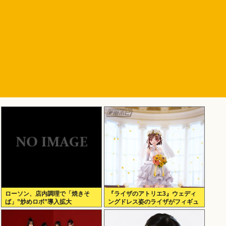
ローソン、店内調理で「焼きそ
『ライザのアトリエ3』ウェディ
ば」”炒めロボ”導入拡大
ングドレス姿のライザがフィギュ
ア化キタ───(ﾟ∀ﾟ)───!!!!!