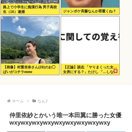
路上で小学生に痴漢行為 男子高校
ジャンポケ斉藤なんか罪重くね？
生（16）逮捕
【画像】村重杏奈さん(28)のお◯
【正論】談志 「ヤりまくった女…
ぱいがコチラwww
女房にする？」たけし 「…しない
だろうねぇ、やっぱ」
ホーム
なんJ
仲里依紗とかいう唯一本田翼に勝った女優
wxywxywxywxywxywxywxywxywxy