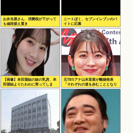
お弁当屋さん、消費税が下がって
ニートぼく、セブンイレブンのバ
も値段据え置き
イトに応募
【画像】本田望結の妹の乳房、本
元TBSアナ山本里菜が離婚発表
田望結よりたわわに実ってしま
「それぞれの道を歩むこととなり
う！
ました」