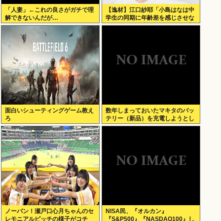
「人妻」←これの良さがガチで理
【逸材】江口紗耶「小島はなは中
解できないんだが…
学生の同期に年齢差を感じさせな
いように気を遣っているが、同期
2人は気づ
面白いシューティングゲーム教え
数年しまっておいたマキタのバッ
ろ
テリー（新品）を充電しようとし
たらエラーで充電できないんだ
が！復活させる方法教えろ
ノーバン！瀬戸口心月ちゃんのセ
NISA民、『オルカン』
レモニアルピッチの様子がコチ
『S&P500』『NASDAQ100』し