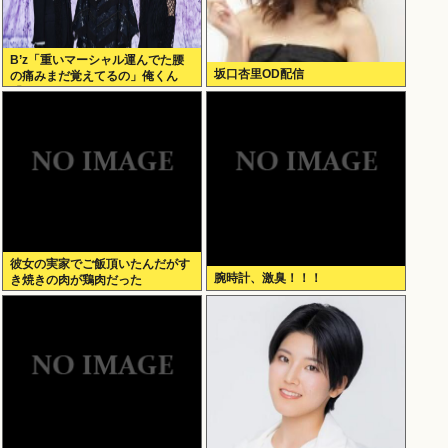
B’z「重いマーシャル運んでた腰
坂口杏里OD配信
の痛みまだ覚えてるの」俺くん
「マーシャルって何？ 」
彼女の実家でご飯頂いたんだがす
腕時計、激臭！！！
き焼きの肉が鶏肉だった