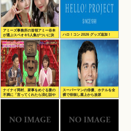
アミーズ事務所の首領アミー谷本
ハロ！コン 2026 グッズ追加！
が選ぶスペオキ5人集がついに決
定してしまう
ナイナイ岡村、家事をめぐる妻の
スーパーマンの俳優、ホテルを全
不満に「言ってくれたら済む話や
裸で徘徊し屋上から放尿
ん」になるみ「バイトやったらク
ビやで」説教受け黙り込む