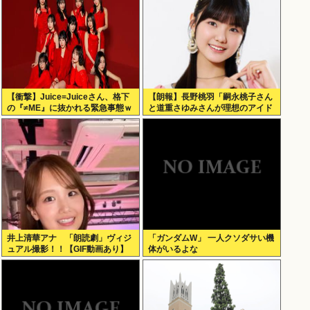
【衝撃】Juice=Juiceさん、格下
【朗報】長野桃羽「嗣永桃子さん
の『≠ME』に抜かれる緊急事態ｗ
と道重さゆみさんが理想のアイド
ｗｗｗｗｗｗｗｗｗｗｗ
ル像」
井上清華アナ 「朗読劇」ヴィジ
「ガンダムW」 一人クソダサい機
ュアル撮影！！【GIF動画あり】
体がいるよな