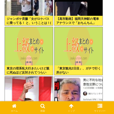
ジャンポケ斉藤「女がロケバス
【高市動画】福岡天神駅の電車
に乗ってる！ と、いうことは！(
アナウンスで「おちんちん」
*ﾟ∀ﾟ)=3ムッハー」 ボロン。
「ちんぽ」などと連呼する不審
な音声が大音量で流れる 犯人は
不明
東京の理系私大行きたいけど親
「東京観光2日目」、ガチで行く
に死ぬほど反対されてつらい
所がない
ホーム
検索
トップ
サイドバー