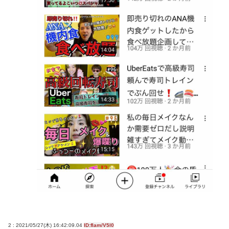
【渡邊渚】PTSD発言で大炎上「当時は浸透してなか
った」にネット総ツッコミ
【公然わいせつ】55歳会社員、女子大生に「ニヤニ
ヤ」目撃され逮捕の末路
【朗報】イオン、ポケカを「小・中学生限定販売」
に 転売ヤー対策が大絶賛ｗｗｗ
【衝撃】ビールだけ注ぐと倒れる！？「よなよなエ
ール」がまさかのU字グラスを発売ｗｗｗ
Powered by livedoor 相互RSS
2 : 2021/05/27(木) 16:42:09.04
ID:fIam/V5l0