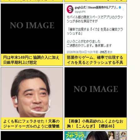
ラ！！！【乃木坂46】
か買わない
円は年末149円に 協調介入に加え
部屋作りゲーム、確率で出現する
日銀早期利上げ想定
イカを見るとクラッシュする不具
合が発生
よくも私にフェラさせた！天幕の
【画像】小島凪紗のふくよかなお
ジャードゥーガルのように復讐燃
胸！【こんなぎ】【櫻坂46】
える女性。ジャンポケ斎藤2500万
拒否