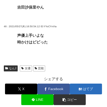
吉田沙保里やん
46 : 2021/05/27(木) 16:50:54.12
ID:YYoCYnVia
声優上手いよな
時かけはビビった
なんJ
女優
芸能
シェアする
X
Facebook
はてブ
LINE
コピー