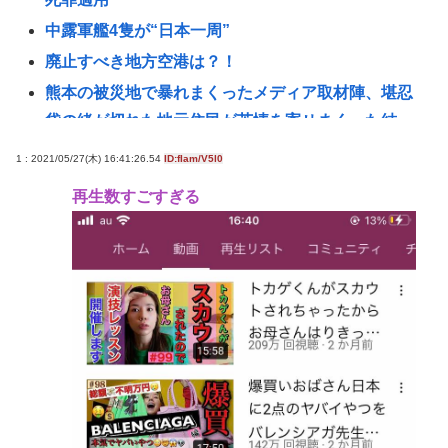
中露軍艦4隻が“日本一周”
廃止すべき地方空港は？！
熊本の被災地で暴れまくったメディア取材陣、堪忍
袋の緒が切れた地元住民が苦情を寄せまくった結
果……
1 : 2021/05/27(木) 16:41:26.54
ID:fIam/V5l0
【北海道】『クマスプレーを誤って噴射してしまい
再生数すごすぎる
浴びてしまった』トムラウシ山で登山中の女子高校
生が熊除
地震の瞬間の手術室の防犯カメラが開示されてしま
う 熊本県八代
サイバーコネクトツー取締役松山洋、ジャンプ垢に
ブロックされてお気持ち表明。何かあったらまず晒
す！これが令和のレスバや！
【悲報】清水良太郎が逝ったら小はだが暴露しまく
りｗｗｗ