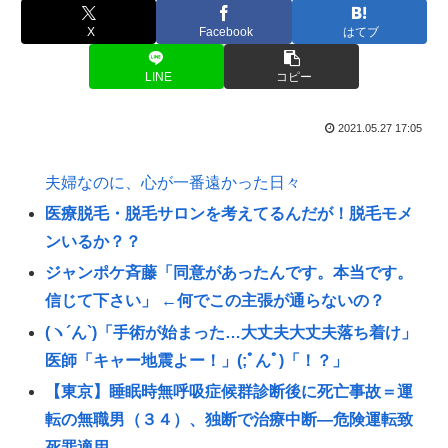
X
Facebook
はてブ
LINE
コピー
2021.05.27 17:05
夫婦なのに、心が一番遠かった日々
医療脱毛・脱毛サロンを考えてるんだが！脱毛モメ
ンいるか？？
ジャンポケ斉藤「同意があったんです。本当です。
信じて下さい」 ←何でこの主張が通らないの？
(ヽ´ん`)「手術が始まった…大丈夫大丈夫落ち着け」
医師「キャー地震よー！」(;ﾟんﾟ)「！？」
【東京】睡眠時無呼吸症候群診断後に死亡事故＝運
転の無職男（３４）、独断で治療中断―危険運転致
死罪適用