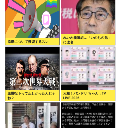
れいわ新選組→「いのちの党」
原爆について復習するスレ
に改名
原爆投下って正しかったんじゃ
元祖！バンドリ ちゃん→TV
ね？
LIVE 2026