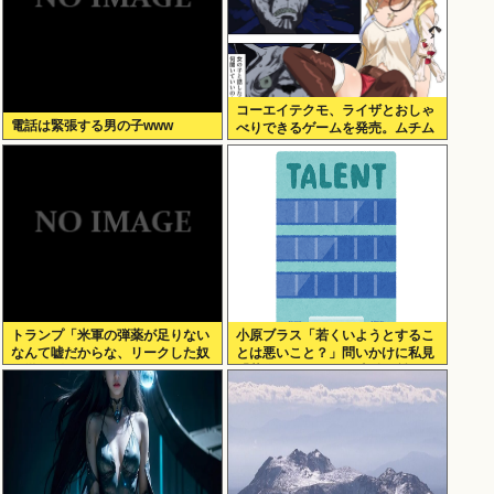
コーエイテクモ、ライザとおしゃ
電話は緊張する男の子www
べりできるゲームを発売。ムチム
チムワァ
トランプ「米軍の弾薬が足りない
小原ブラス「若くいようとするこ
なんて嘘だからな、リークした奴
とは悪いこと？」問いかけに私見
は懲役刑だ！」
「若作りして20代の土俵で戦おう
とし出すとクソ痛いヤツに…」