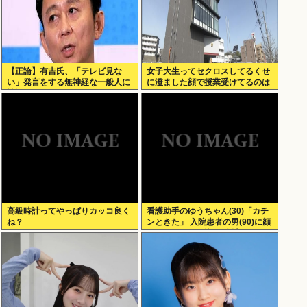
【正論】有吉氏、「テレビ見な
女子大生ってセクロスしてるくせ
い」発言をする無神経な一般人に
に澄ました顔で授業受けてるのは
憤慨
何故？？
高級時計ってやっぱりカッコ良く
看護助手のゆうちゃん(30)「カチ
ね？
ンときた」 入院患者の男(90)に顔
面パンチを叩き込む 逮捕