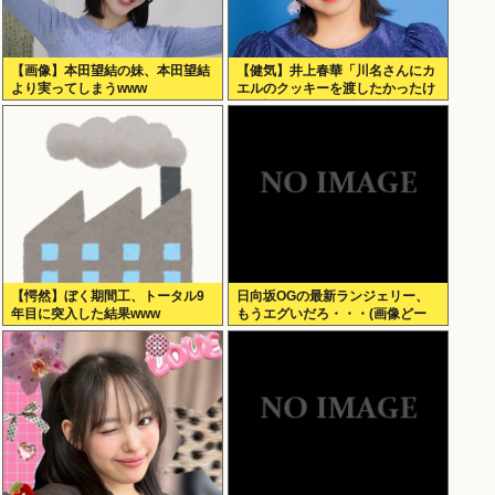
【画像】本田望結の妹、本田望結
【健気】井上春華「川名さんにカ
より実ってしまうwww
エルのクッキーを渡したかったけ
ど、話しかけられず結局自分で食
べた」
【愕然】ぼく期間工、トータル9
日向坂OGの最新ランジェリー、
年目に突入した結果www
もうエグいだろ・・・(画像どー
ん)