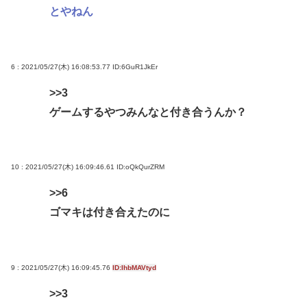
とやねん
重大インシデント該当せず、ANAと国交省機の接近
で航空機衝突防止装置（TCAS）の警報が作動したト
ラブル、羽田空港沖、全日空に通知
6 : 2021/05/27(木) 16:08:53.77
ID:6GuR1JkEr
【悲報】高市さん、非核三原則「今後も堅持してい
>>3
く」の表現を削除www
ゲームするやつみんなと付き合うんか？
中国SNS なぜフランス人はこれほど日本が好きな
のか? 投稿では「中国人も日本が好き」「普通の人
は…」[8/6]
10 : 2021/05/27(木) 16:09:46.61
ID:oQkQurZRM
【東京】睡眠時無呼吸症候群診断後に死亡事故=運転
>>6
の無職男（34）、独断で治療中断-危険運転致死罪適
ゴマキは付き合えたのに
用も
Powered by livedoor 相互RSS
9 : 2021/05/27(木) 16:09:45.76
ID:IhbMAVtyd
>>3