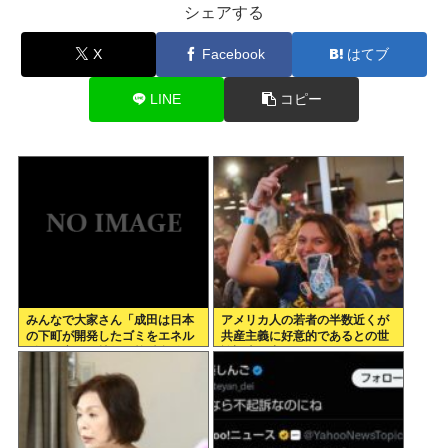
シェアする
X
Facebook
はてブ
LINE
コピー
みんなで大家さん「成田は日本
アメリカ人の若者の半数近くが
の下町が開発したゴミをエネル
共産主義に好意的であるとの世
ギーに変える技術と核融合発電
論調査が出てしまう
を使うのでエコで高い資産価値
があり利益が出る