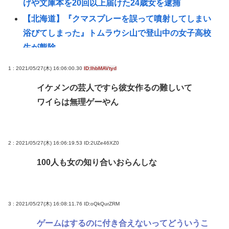
げや文庫本を20回以上届けた24歳女を逮捕
【北海道】『クマスプレーを誤って噴射してしまい
浴びてしまった』トムラウシ山で登山中の女子高校
生が熊除
【土用丑の日に食中毒】ドン・キホーテ出店の露店
1 : 2021/05/27(木) 16:06:00.30
ID:IhbMAVtyd
で「うなぎの蒲焼」食べ14人が発熱や下痢
イケメンの芸人ですら彼女作るの難しいて
おまえらが今までに使った事がある【ズル休み】の
ワイらは無理ゲーやん
理由
【悲報】女子自転車競技、ブラに綿を詰めまくって
空気抵抗を減らすチート技が発覚ｗｗｗ
2 : 2021/05/27(木) 16:06:19.53
ID:2UZe46XZ0
パズー「お父さん嘘つき呼ばわりされて死んじゃっ
100人も女の知り合いおらんしな
た」ってセリフあるけど、どんな自殺方法だった
の？
「バス停にされてる？」幼稚園バスが自宅前に“無断
3 : 2021/05/27(木) 16:08:11.76
ID:oQkQurZRM
停車” 敷地内に侵入も…保護者マナーに「我慢の限
ゲームはするのに付き合えないってどういうこ
界」