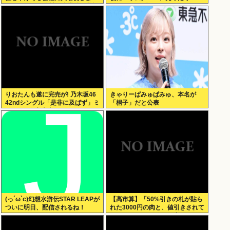
す。低PBRの会社は大増税を覚悟
TikTokライブしててムカついた」
せよ」
りおたんも遂に完売が! 乃木坂46
きゃりーぱみゅぱみゅ、本名が
42ndシングル「是非に及ばず」ミ
「桐子」だと公表
ーグリ 8次完売表がこちら!
(っ´ω`c)幻想水滸伝STAR LEAPが
【高市算】「50%引きの札が貼ら
ついに明日、配信されるね！
れた3000円の肉と、値引きされて
いない1000円の肉では安いのはど
ちらか」父の答え「50%引きの