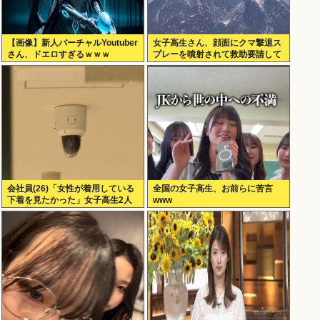
【画像】新人バーチャルYoutuber
女子高生さん、顔面にクマ撃退ス
さん、ドエロすぎるｗｗｗ
プレーを噴射されて救助要請して
しまう
会社員(26)「女性が着用している
全国の女子高生、お前らに苦言
下着を見たかった」女子高生2人
www
の下着を盗撮