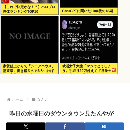
【これで決定かな！？】ハロプロ
ChatGPTに聞いた10年後の18期
恵体ランキングTOP10
家賃値上がりで「シェアハウス」
就活女子大生「マジでどうしよ
需要増。働き盛りの男8人いれば
う。手取り20万超えてて営業セコ
一軒家暮らしも余裕で毎日楽しい
カン以外で転勤無しの会社ない」
ホーム
なんJ
昨日の水曜日のダウンタウン見たんやが