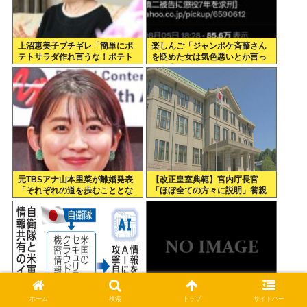
上沼恵美子ブチギレ「簡単にポ
楽しんご「ジャンポケ斉藤さん
テトサラダ作れ言うな！ポテト
を貶めた女は気色悪いとか言っ
サラダ作りてしんどいんやで！
てる癖にフェラするとか口だけ
」
は素直なんだな！週刊誌から金
もらってるだろ」
元TBSアナ山本里菜が離婚発表
【改正皇室典範】宮内庁長官
「それぞれの道を歩むこととな
「ほぼ全ての方々に説明」養親
りました」
候補の宮家皇族方に 男系男子の
養子候補は「把握せず」
ホーム
検索
トップ
サイドバー