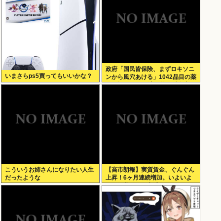
政府「国民皆保険、まずロキソニ
いまさらps5買ってもいいかな？
ンから風穴あける」1042品目の薬
価4分の1を保険適用外で財布直
撃、2027年3月開始
こういうお姉さんになりたい人生
【高市朗報】実質賃金、ぐんぐん
だったような
上昇！6ヶ月連続増加。いよいよ
国民も豊かさを実感か？インフレ
加速しなければ