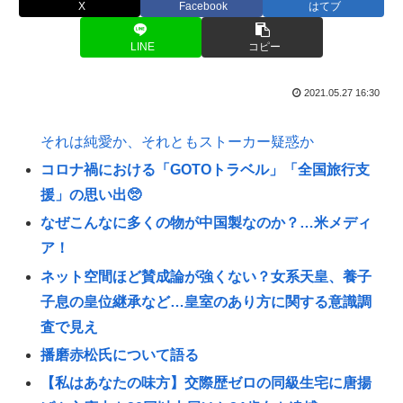
X
Facebook
はてブ
LINE
コピー
2021.05.27 16:30
それは純愛か、それともストーカー疑惑か
コロナ禍における「GOTOトラベル」「全国旅行支
援」の思い出🥺
なぜこんなに多くの物が中国製なのか？…米メディ
ア！
ネット空間ほど賛成論が強くない？女系天皇、養子
子息の皇位継承など…皇室のあり方に関する意識調
査で見え
播磨赤松氏について語る
【私はあなたの味方】交際歴ゼロの同級生宅に唐揚