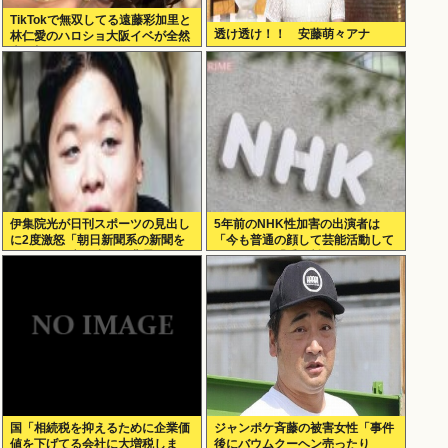
TikTokで無双してる遠藤彩加里と
透け透け！！ 安藤萌々アナ
林仁愛のハロショ大阪イベが全然
売り切れないのは何故？ボトム2
の有
伊集院光が日刊スポーツの見出し
5年前のNHK性加害の出演者は
に2度激怒「朝日新聞系の新聞を
「今も普通の顔して芸能活動して
やめる」と言い出した背景
る」ネット「受信料を取るくらい
なら詳細を伝えよ」
国「相続税を抑えるために企業価
ジャンポケ斉藤の被害女性「事件
値を下げてる会社に大増税しま
後にバウムクーヘン売ったり