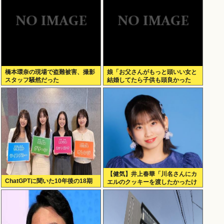
肉」
橋本環奈の現場で盗難被害、撮影
娘「お父さんがもっと頭いい女と
スタッフ騒然だった
結婚してたら子供も頭良かった
よ。頭悪いクソ女と結婚してごめ
んなさいって謝れよ」どう返せば
いい？
【健気】井上春華「川名さんにカ
ChatGPTに聞いた10年後の18期
エルのクッキーを渡したかったけ
ど、話しかけられず結局自分で食
べた」