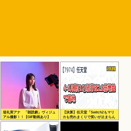
堤礼実アナ 「朗読劇」ヴィジュ
【決算】任天堂「Switch2もマリ
アル撮影！！【GIF動画あり】
カも売れまくりで笑いが止まらん
どすえ！」連結経常利益は前年同
期比2.2倍の2061億円に