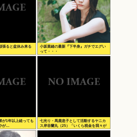
頑張ると盆休み来る
小坂菜緒の最新『下半身』ガチでエグい
って・・・
禁が1年以上経っても
七光り・馬鹿息子として活動するヤニカ
やが…
ス岸谷蘭丸（25）「いくら税金を我々が
払ってるんだと」