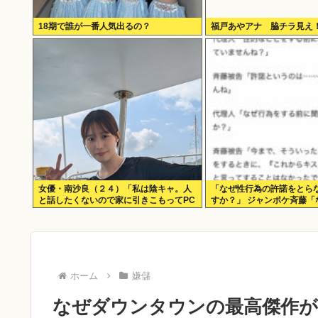
18期で誰が一番人気出るの？
福戸あやアナ 脇チラ見え
女優・南沙良（２４）「私は陰キャ。人
「なぜ性行為の許諾をとら
と話したくないので家に引きこもってPC
すか？」 ジャンポケ斉藤「
でアニメを観ていたい」
があるんです？！」
ホーム
嫌儲
なぜダウンタウンの最高傑作