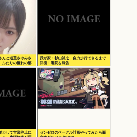
さんと道重さゆみさ
我が家・杉山裕之、自力歩行できるまで
、ふたりの憧れの部
回復！退院を報告
存在になりたいで
ポカして営業停止に
ゼンゼロのベーグル計画やってみたら面