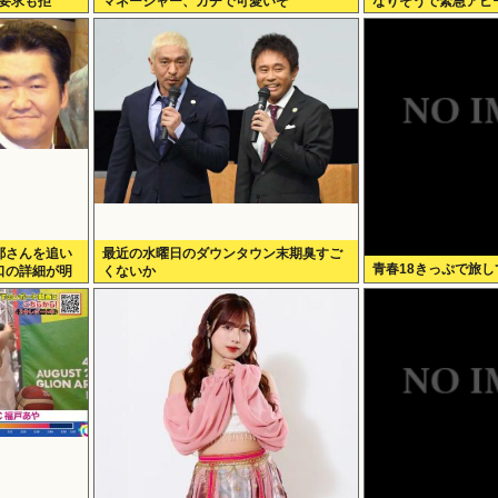
げ要求も拒
マネージャー、ガチで可愛いぞ
なりそうで緊急アピ
へ！！！
かなくなるかも。ア
のがねえ
耶さんを追い
最近の水曜日のダウンタウン末期臭すご
青春18きっぷで旅
口の詳細が明
くないか