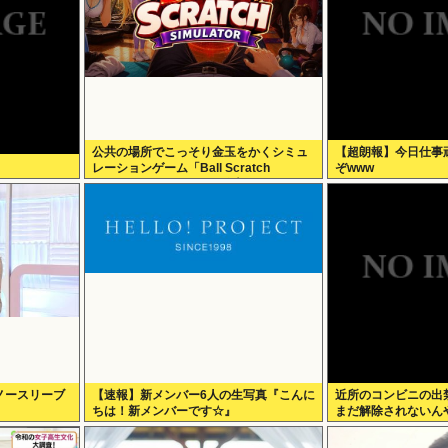
公共の場所でこっそり金玉をかくシミュ
【超朗報】今日仕事
レーションゲーム「Ball Scratch
ぞwww
Simulator」がSteamで発表される
ノースリーブ
【速報】新メンバー6人の生写真『こんに
近所のコンビニの出
ちは！新メンバーです☆』
まだ解除されないん