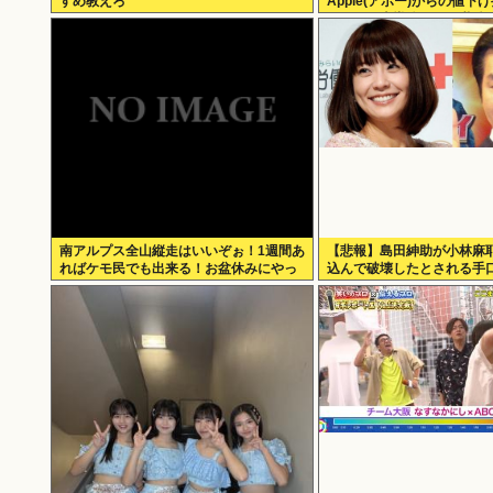
すめ教えろ
Apple(アポー)からの値下
否！！！半導体バボー継続
南アルプス全山縦走はいいぞぉ！1週間あ
【悲報】島田紳助が小林麻
ればケモ民でも出来る！お盆休みにやっ
込んで破壊したとされる手
てみなイカ？
らかに･･････！！