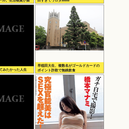
ール。生活物資が届
白すぎてワロタwww
シタバ以外に食うも
早稲田大生、複数名がゴールドカードの
してみたかった人生
ポイント詐欺で無銭飲食