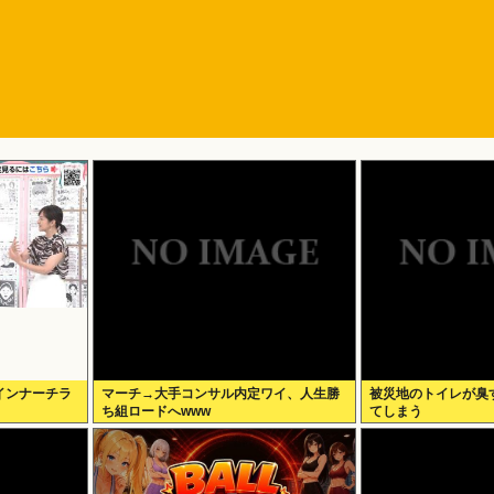
インナーチラ
マーチ→大手コンサル内定ワイ、人生勝
被災地のトイレが臭
ち組ロードへwww
てしまう