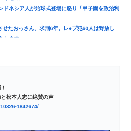
ンドネシア人が始球式登場に怒り「甲子園を政治利
させたおっさん、求刑6年。レ●プ犯60人は野放し
をします」
していくの表現削除www
、咽び泣く…
ョット「小園海斗」に注がれる”厳しい視線” 「レギ
画！
ってなんやろな？
功と松本人志に絶賛の声
室に『ドカ食いダイスキ！もちづきさん』を置いてし
0210326-1842674/
為使える公園が半減 取材ではうるさいと答える住民
んだろな