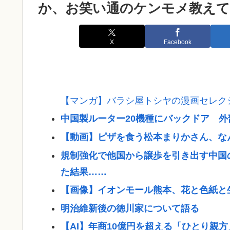
か、お笑い通のケンモメ教えて
X
Facebook
【マンガ】バラシ屋トシヤの漫画セレク
中国製ルーター20機種にバックドア 
【動画】ピザを食う松本まりかさん、な
規制強化で他国から譲歩を引き出す中国
た結果……
【画像】イオンモール熊本、花と色紙と
明治維新後の徳川家について語る
【AI】年商10億円を超える「ひとり親