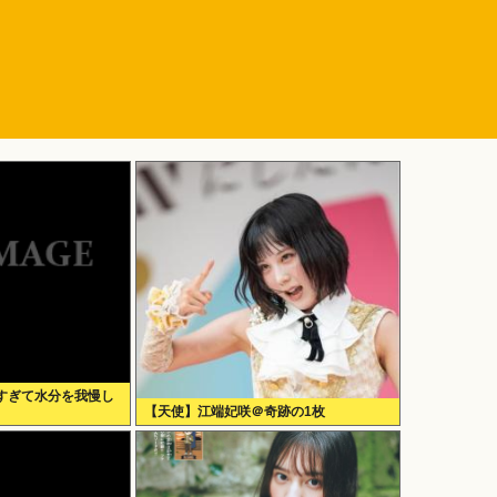
すぎて水分を我慢し
【天使】江端妃咲＠奇跡の1枚