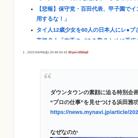
【悲報】保守党・百田代表、甲子園でイ
用するな！」
タイ人12歳少女を60人の日本人にレ●プ
高橋名人「左手のバネを取るために手術
【悲報】高市、非核三原則を今後も堅持
1 : 2021/04/09(金) 20:48:54.42
ID:po+JlD4q0
【悲報】大卒公務員40歳年収700万ワイ
【🧟】「ゾンビたばこ売人」と肩組みシ
ュラー剥奪も選択肢のひとつに」
ダウンタウンの素顔に迫る特別企
とんこつらーめんが全く流行らない理由
“プロの仕事”を見せつける浜田雅
【高市】 糖尿病内科クリニック、待合
https://news.mynavi.jp/article/2
まい炎上
「盆踊り」に「うるせぇ」と苦情がある
なぜなのか
はおらず こどおじみたいのが電話して