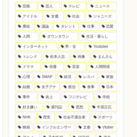
芸能
芸人
テレビ
ニュース
アイドル
女優
社会
ジャニーズ
番組
議論
タレント
仕事
恋愛
人間
ダウンタウン
生活・暮らし
インターネット
男・女
Youtuber
トレンド
松本人志
画像
まんさん
ドラマ
俳優
音楽
人間関係
心理
SMAP
経済
レスバ
家族
結婚
女子アナ
政治
食事
日本
事件
炎上
フジテレビ
学校
好き嫌い
週刊誌
思想
中居正広
NHK
歴史
社会不適合者
スポーツ
映画
インフルエンサー
文春
Vtuber