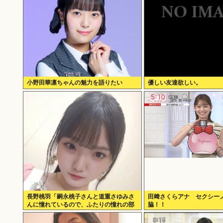
小野田華凛ちゃんの魅力を語りたい
優しい友達欲しい。
長野桃羽「嗣永桃子さんと道重さゆみさ
田﨑さくらアナ セクシー
んに憧れているので、ふたりの憧れの部
脇！！
分をぎゅっと集めた存在になり