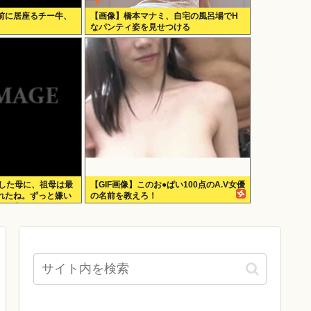
前に居座るチー牛、
【画像】橋本マナミ、自宅の風呂場でH
なパンティ姿を見せつける
をした母に、祖母は最
【GIF画像】このお●ぱい100点のA.V女優
れたね。ずっと嫌い
の名前を教えろ！
」と言って死んだ