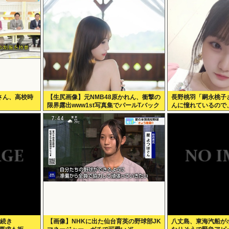
さん、高校時
【生尻画像】元NMB48原かれん、衝撃の
長野桃羽「嗣永桃子
限界露出www1st写真集でパールTバック
んに憧れているので
のランジェリー姿を解禁！！！
分をぎゅっと集めた
す！」
に続き
【画像】NHKに出た仙台育英の野球部JK
八丈島、東海汽船が