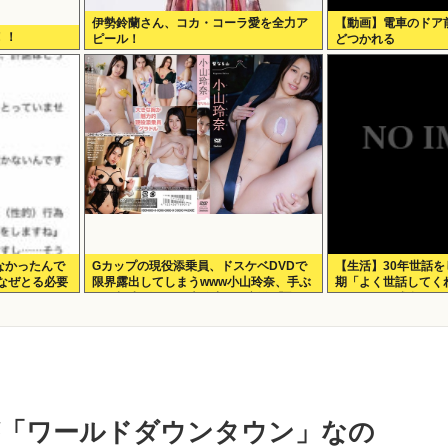
伊勢鈴蘭さん、コカ・コーラ愛を全力ア
【動画】電車のドア
！！
ピール！
どつかれる
なかったんで
Gカップの現役添乗員、ドスケベDVDで
【生活】30年世話
なぜとる必要
限界露出してしまうwww小山玲奈、手ぶ
期「よく世話してく
らや極小ビキニで大放出！！新作「聖な
だったのが残念だよ
る山」の動画＆画像まとめ！
が「ワールドダウンタウン」なの