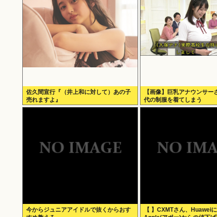
佐久間宣行『（井上和に対して）あの子
【画像】巨乳アナウンサー
売れますよ』
代の制服を着てしまう
今からジュニアアイドルで抜くからおす
【 】CXMTさん、Huawei