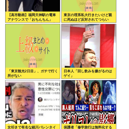
【高市動画】福岡天神駅の電車
東京の理系私大行きたいけど親
アナウンスで「おちんちん」
に死ぬほど反対されてつらい
「ちんぽ」などと連呼する不審
な音声が大音量で流れる 犯人は
不明
「東京観光2日目」、ガチで行く
日本人「回し飲みを嫌がるのは
所がない
ゲイ」
女叩きで有名な細川バレンタイ
保護者「修学旅行は無料化する