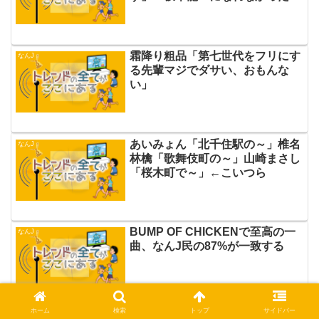
由
霜降り粗品「第七世代をフリにす
なんJ
る先輩マジでダサい、おもんな
い」
あいみょん「北千住駅の～」椎名
なんJ
林檎「歌舞伎町の～」山崎まさし
「桜木町で～」←こいつら
BUMP OF CHICKENで至高の一
なんJ
曲、なんJ民の87%が一致する
ホーム
検索
トップ
サイドバー