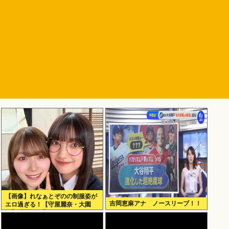
【画像】れなぁとぞのの制服姿が
吉岡恵麻アナ ノースリーブ！！
エロ過ぎる！【守屋麗奈・大園
玲】【櫻坂46】