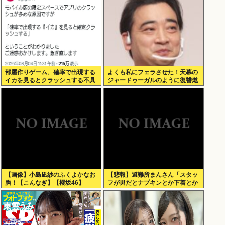
部屋作りゲーム、確率で出現する
よくも私にフェラさせた！天幕の
イカを見るとクラッシュする不具
ジャードゥーガルのように復讐燃
合が発生
える女性。ジャンポケ斎藤2500万
拒否
【画像】小島凪紗のふくよかなお
【悲報】避難所まんさん「スタッ
胸！【こんなぎ】【櫻坂46】
フが男だとナプキンとか下着とか
取りにくいの！！」