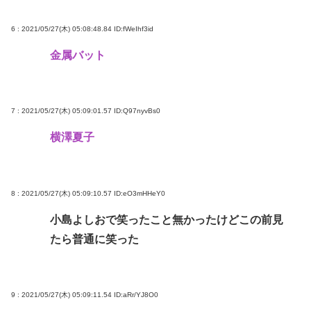
ジャンポケ斉藤「同意があったんです。本当です。
信じて下さい」 ←何でこの主張が通らないの？
6 : 2021/05/27(木) 05:08:48.84
ID:fWeIhf3id
(ヽ´ん`)「手術が始まった…大丈夫大丈夫落ち着け」
金属バット
医師「キャー地震よー！」(;ﾟんﾟ)「！？」
Powered by livedoor 相互RSS
7 : 2021/05/27(木) 05:09:01.57
ID:Q97nyvBs0
横澤夏子
8 : 2021/05/27(木) 05:09:10.57
ID:eO3mHHeY0
小島よしおで笑ったこと無かったけどこの前見
たら普通に笑った
9 : 2021/05/27(木) 05:09:11.54
ID:aRr/YJ8O0