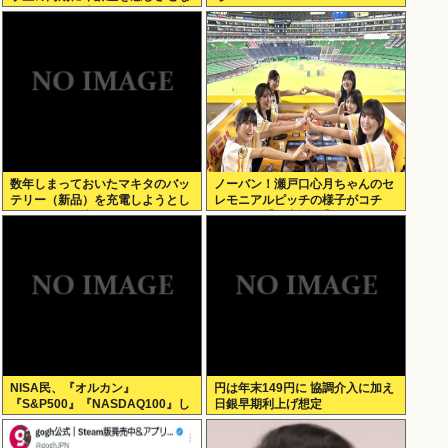
いように気を遣っているが、同期
2人は気づ
数年しまっておいたマキタのバッ
ノーバン！瀬戸口心月ちゃんのセ
テリー（新品）を充電しようとし
レモニアルピッチの様子がコチ
たらエラーで充電できないんだ
ラ！！！【乃木坂46】
が！復活させる方法教えろ
NISA民、『オルカン』
円は年末149円に 協調介入に加え
『S&P500』『NASDAQ100』し
日銀早期利上げ想定
か買わない