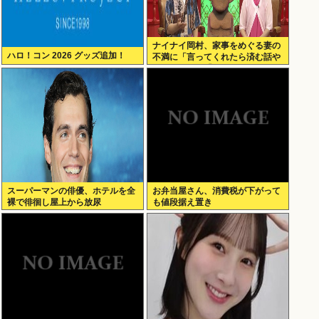
ナイナイ岡村、家事をめぐる妻の
ハロ！コン 2026 グッズ追加！
不満に「言ってくれたら済む話や
ん」になるみ「バイトやったらク
ビやで」説教受け黙り込む
スーパーマンの俳優、ホテルを全
お弁当屋さん、消費税が下がって
裸で徘徊し屋上から放尿
も値段据え置き