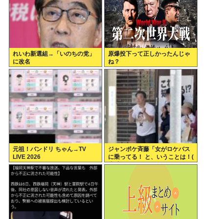
れいわ新選組→「いのちの党」
原爆投下って正しかったんじゃ
に改名
ね？
元祖！バンドリ ちゃん→TV
ジャンポケ斉藤「女がロケバス
LIVE 2026
に乗ってる！ と、いうことは！(
*ﾟ∀ﾟ)=3ムッハー」 ボロン。