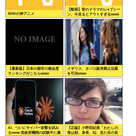
【動画】昔のドラマのレ●プシー
NHKの神アニメ
ン、今見るとアウトすぎるwww
【最新版】日本の都市の都会度
イギリス、タバコ販売禁止法案
ランキングがこちらwww
を可決www
AI、ついにサイバー攻撃を試み
【正論】小野田紀美「わたしの
るwww 英政府機関の試験中に暴
母は顔、身長、IQ、見た目の良