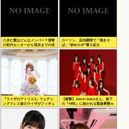
八木仁愛はどんなメンバー？僕青
ローソン、店内調理で「焼きそ
の初代センターから現在までの活
ば」”炒めロボ”導入拡大
動を紹介
『ライザのアトリエ3』ウェディ
【衝撃】Juice=Juiceさん、格下
ングドレス姿のライザがフィギュ
の『≠ME』に抜かれる緊急事態ｗ
ア化キタ───(ﾟ∀ﾟ)───!!!!!
ｗｗｗｗｗｗｗｗｗｗｗ