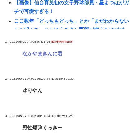
【画像】仙台育英初の女子野球部員・星よつはがガ
チで可愛すぎる！
ここ数年「どっちもどっち」とか「まだわからない
から叩くな」とかゆうチキン野郎が増えたけどどっ
から来たの？(´・ω・`)
1 : 2021/05/27(木) 05:07:35.26
ID:nPhKFlme0
【動画】手術中に熊本地震直撃やばすぎwww
なかやまきんに君
緊縮財政論者として知られる大物財務官僚、高市早
苗の逆鱗に触れ左遷
【悲報】「ブロック人数を調べるよ！」←好奇心で
2 : 2021/05/27(木) 05:08:00.44
ID:x7BMSCOx0
開いたら終わるサイトだった【HotTweets】
ゆりやん
イギリス、タバコ販売禁止法案を可決www
動画配信中に亡くなったMINAさん（みなちゃん）が
誹謗中傷にさらされた経緯がこちら…
3 : 2021/05/27(木) 05:08:04.04
ID:Fdc8wRZW0
医療脱毛・脱毛サロンを考えてるんだが！脱毛モメ
野性爆弾くっきー
ンいるか？？