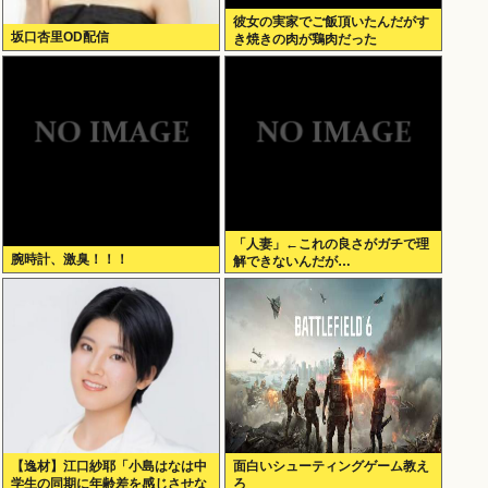
彼女の実家でご飯頂いたんだがす
坂口杏里OD配信
き焼きの肉が鶏肉だった
「人妻」←これの良さがガチで理
腕時計、激臭！！！
解できないんだが…
【逸材】江口紗耶「小島はなは中
面白いシューティングゲーム教え
学生の同期に年齢差を感じさせな
ろ