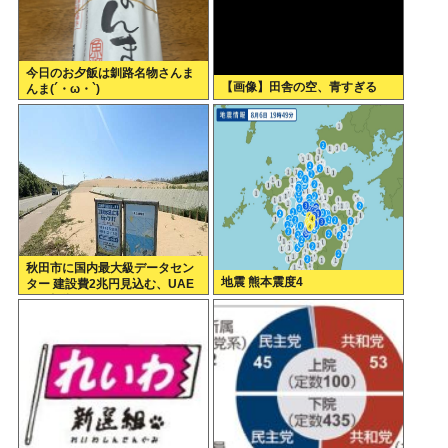
今日のお夕飯は釧路名物さんま
【画像】田舎の空、青すぎる
んま(´・ω・`)
秋田市に国内最大級データセン
地震 熊本震度4
ター 建設費2兆円見込む、UAE
など投資