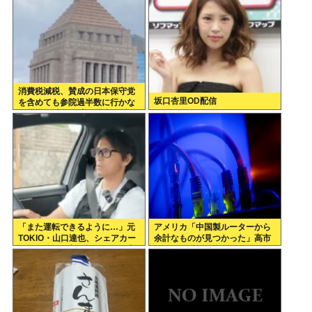
消費税減税、賛成の日本保守党
坂口杏里OD配信
を含めても参院過半数に行かな
い模様 野党は一斉に批判し神谷
「天下の愚策」 おや、チみ？
「また運転できるように…」元
アメリカ「中国製ルーターから
TOKIO・山口達也、シェアカー
余計なものが見つかった」高市
運転&ギター演奏姿にファン感
どうするのこれ
動