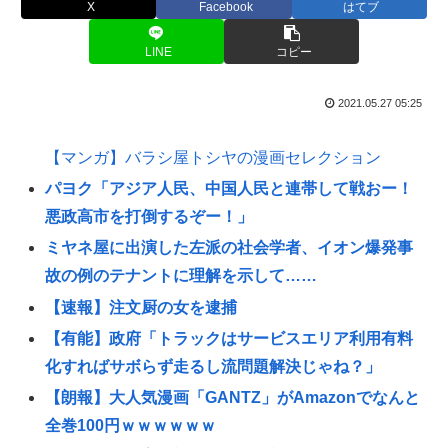
X
Facebook
はてブ
LINE
コピー
2021.05.27 05:25
【マンガ】バラシ屋トシヤの漫画セレクション
パヨク「アジア人民、中国人民と連帯して戦おー！
悪政高市を打倒するぞー！」
ミヤネ屋に出演した左派の社会学者、イオン爆発事
故の例のテナントに理解を示して……
【速報】注文厨の女を逮捕
【有能】政府「トラックはサービスエリア利用有料
化すればサボらず走るし流問題解決じゃね？」
【朗報】大人気漫画「GANTZ」がAmazonでなんと
全巻100円ｗｗｗｗｗｗ