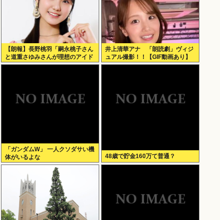
【朗報】長野桃羽「嗣永桃子さん
井上清華アナ 「朗読劇」ヴィジ
と道重さゆみさんが理想のアイド
ュアル撮影！！【GIF動画あり】
ル像」
「ガンダムW」 一人クソダサい機
48歳で貯金160万て普通？
体がいるよな