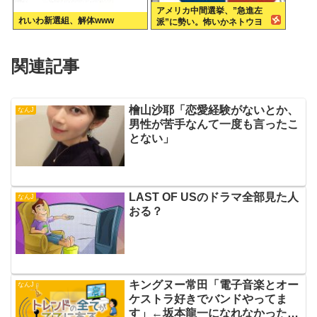
アメリカ中間選挙、”急進左
れいわ新選組、解体www
派”に勢い。怖いかネトウヨ
関連記事
檜山沙耶「恋愛経験がないとか、
なんJ
男性が苦手なんて一度も言ったこ
とない」
LAST OF USのドラマ全部見た人
なんJ
おる？
キングヌー常田「電子音楽とオー
なんJ
ケストラ好きでバンドやってま
す」←坂本龍一になれなかった理