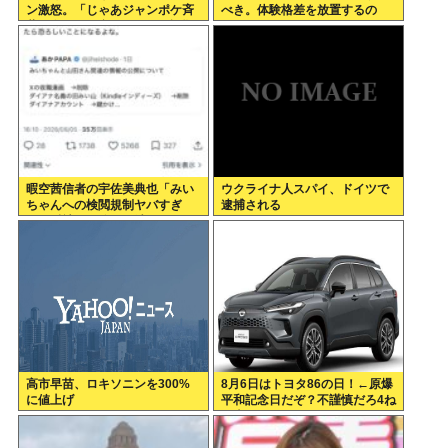
ン激怒。「じゃあジャンポケ斉
べき。体験格差を放置するの
藤と女が不同意だったって証拠
か」←これ
を出せよ！！！」
暇空茜信者の宇佐美典也「みい
ウクライナ人スパイ、ドイツで
ちゃんへの検閲規制ヤバすぎ
逮捕される
る」反社との絡みを消させたフ
ェミ許せねえ
高市早苗、ロキソニンを300%
8月6日はトヨタ86の日！←原爆
に値上げ
平和記念日だぞ？不謹慎だろ4ね
や車カス