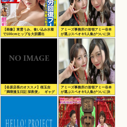
【画像】東雲うみ、食い込み水着
アミーズ事務所の首領アミー谷本
で100cmヒップを大胆露出
が選ぶスペオキ5人集がついに決
www「週刊SPA!」のグラビアオ
定してしまう
フショットが万バズ！！！
【谷原店長のオススメ】桜玉吉
アミーズ事務所の首領アミー谷本
「満喫漫玉日記 深夜便」 ギャグ
が選ぶスペオキ5人集がついに決
漫画家としての苦悩経た中年の日
定してしまう
常に共感