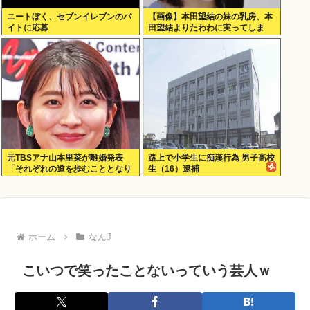
ニートぼく、セブンイレブンのバ
【画像】本田望結の妹の乳房、本
イトに応募
田望結よりたわわに実ってしま
う！
元TBSアナ山本里菜が離婚発表
路上で小学生に痴漢行為 男子高校
「それぞれの道を歩むこととなり
生（16）逮捕
ました」
ホーム
なんJ
こいつで笑ったことないっていう芸人ｗ