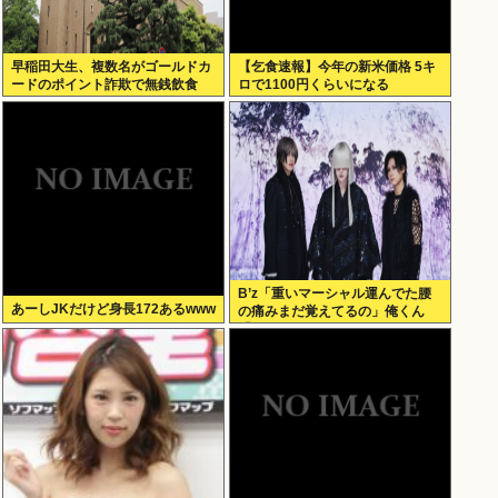
早稲田大生、複数名がゴールドカ
【乞食速報】今年の新米価格 5キ
ードのポイント詐欺で無銭飲食
ロで1100円くらいになる
B’z「重いマーシャル運んでた腰
あーしJKだけど身長172あるwww
の痛みまだ覚えてるの」俺くん
「マーシャルって何？ 」