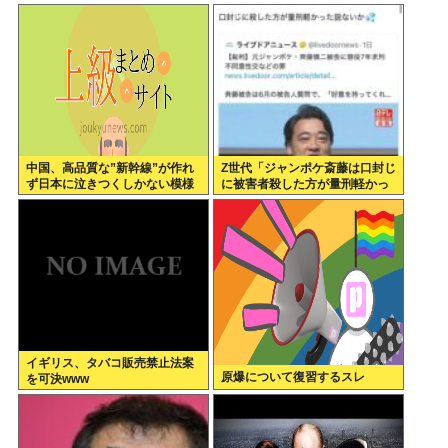
走「架空人物になり承認要求」
さで白人に股を開いた。ジャッ
プオスを選ばなくてわたしの幸
せがある」
中国、高品質な”新幹線”が作れ
Z世代「ジャンポケ斎藤は口封じ
ず日本に泣きつくしかない模様
に被害者殺した方が量刑軽かっ
www
ただろ 」←1万いいね❤️
イギリス、タバコ販売禁止法案
原爆について復習するスレ
を可決www