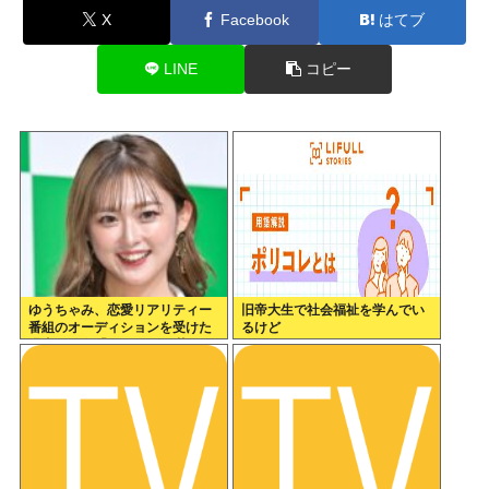
X
Facebook
はてブ
LINE
コピー
ゆうちゃみ、恋愛リアリティー
旧帝大生で社会福祉を学んでい
番組のオーディションを受けた
るけど
過去を激白「10回くらい落ちて
るんです」