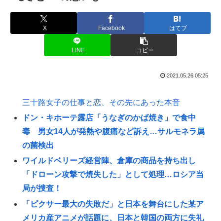
X
Facebook
はてブ
LINE
コピー
2021.05.26 05:25
三十路女子の仕事と恋、その先にあった本音
ドン・キホーテ露店「うなぎのかば焼き」で食中
毒 男女14人が発熱や腹痛など訴え…サルモネラ属
の菌検出
ワイルドベリーズ経営陣、倉庫の商品を持ち出し
「ドローン攻撃で焼失した」として処理…ロシア当
局が捜査！
「ピクサー最大の失敗だ」と日本を舞台にした某ア
メリカ産アニメが話題に、日本と韓国の両方に失礼