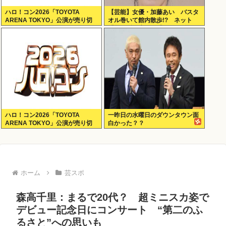
ハロ！コン2026「TOYOTA
【芸能】女優・加藤あい バスタ
ARENA TOKYO」公演が売り切
オル巻いて館内散歩!? ネット
れない
「思わず二度見」「IWGPを思い
出す」「セクシーサンキュー」
ハロ！コン2026「TOYOTA
一昨日の水曜日のダウンタウン面
ARENA TOKYO」公演が売り切
白かった？？
れない
ホーム
芸スポ
森高千里：まるで20代？ 超ミニスカ姿で
デビュー記念日にコンサート “第二のふ
るさと”への思いも