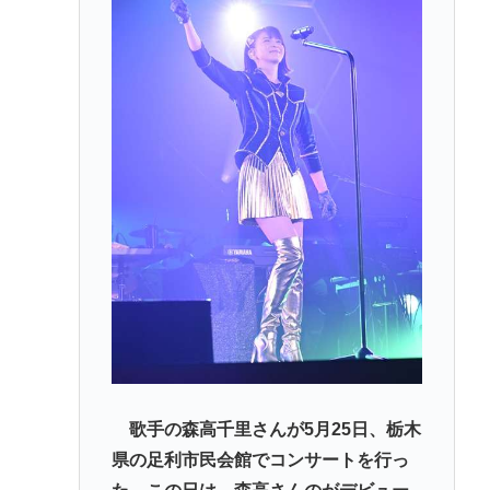
日産e-power、無給油で1980km走行しギネス記録を
達成、無駄な発電や送電ロスなくEVよりエコを証明
【熱波】ドイツ、暑すぎて１ヶ月で９６００人死亡
この映画は観なくていいって作品教えて
近場で「天の川」見れる場所教えて🥺
【徹底討論】ワイ(48)無職はこのまま逃げ切れるのか
Powered by livedoor 相互RSS
歌手の森高千里さんが5月25日、栃木
県の足利市民会館でコンサートを行っ