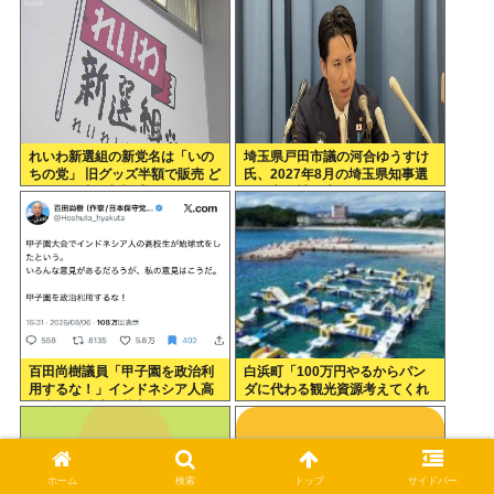
れいわ新選組の新党名は「いの
埼玉県戸田市議の河合ゆうすけ
ちの党」 旧グッズ半額で販売 ど
氏、2027年8月の埼玉県知事選
うなる秘書給与疑惑
への立候補を表明
百田尚樹議員「甲子園を政治利
白浜町「100万円やるからパン
用するな！」インドネシア人高
ダに代わる観光資源考えてくれ
校生の始球式に苦言www
」
ホーム
検索
トップ
サイドバー