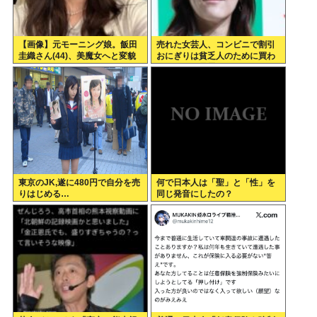
【画像】元モーニング娘。飯田
売れた女芸人、コンビニで割引
圭織さん(44)、美魔女へと変貌
おにぎりは貧乏人のために買わ
ないことを暴露
東京のJK,遂に480円で自分を売
何で日本人は「聖」と「性」を
りはじめる…
同じ発音にしたの？