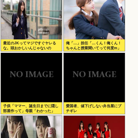
最近のJKってマジですぐヤレる
俺「…」担任「…くん！俺くん！
な。頭おかしいんじゃないの
ちゃんと授業聞いてって何度m」
俺「(───来るッ！)」
子供「ママー、誕生日までに隠し
愛国者、値下げしない弁当屋にブ
部屋作って」母親「わかった」
チギレ