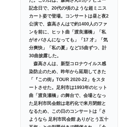
た。この日は、森高さんのがデビュー
記念日で、20代の頃のような超ミニス
カート姿で登場。コンサートは昼と夜2
公演で、森高さんはで約1400人のファ
ンを前に、ヒット曲「渡良瀬橋」「私
がオバさんになっても」「17 才」「気
分爽快」「私の夏」など15曲ずつ、計
30曲披露した。
森高さんは、新型コロナウイルス感
染防止のため、昨年から延期してきた
「『この街』TOUR 2020-22」をスタ
ートさせた。足利市は1993年のヒット
曲「渡良瀬橋」の舞台で、会場となっ
た足利市民会館は老朽化で来月閉館と
なるため、この日のコンサートは「さ
ようなら 足利市民会館 ありがとう五十