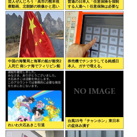
芸人ぜんじろう「高市の熊本視
普通の日本人「任意保険を強制
察動画、北朝鮮の映像かと思い
する人達へ！任意保険は必要な
ましたわ！金正恩でも、盛り過
い。そもそも事故を起こしませ
ぎやろ！言いますよ！？」
ん」
中国の海警局と海軍の船が衝突2
券売機でチンタラしてる鈍感日
人死亡 南シナ海でフィリピン船
本人、ガチで増える。
を追跡中、公表までに1年
197cm57kgの俺が背後5cmま
で接近してるのに急ぎもしない
件。
台風15号「チャンホン」東日本
れいわ大石あきこ引退
の盆休み潰す