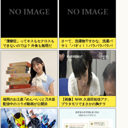
「潔癖症」ってキスもセクロスも
さーて、洗濯物干すかな、洗濯バ
できないのでは？ 外食も無理だ
サミ「バギィ！！パラパラパラパ
ろ。
ラ」
福岡のお土産 ｢めんべい｣と乃木坂
【画像】NHK 久保田祐佳アナ、
配信中のコラボ動画が公開決
ブラタモリでまさかの胸チラ
定！！！【乃木坂46】