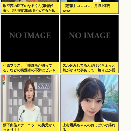
暇空茜の臣下のなるくん(嫌儲代
【悲報】コレコレ、月収1億円
表)、切り刻む動画をうpするため
www
にストッキングを購入、ハサミを
入れて感触を楽しむ
小原ブラス、「喫煙所が減って
ズル休みしてるんだけどちょっと
る」などの喫煙者の不満にピシャ
気がかりな事あって、煽りとか説
リ 「じゃあやめれば？タバコなん
教とか抜きに客観的意見くれる人
て家でだけ吸ってればいい」
だけきてくれ
畑下由佳アナ ニットの胸元がく
上村麗菜ちゃんのおっぱいが揺れ
っきり！！
る