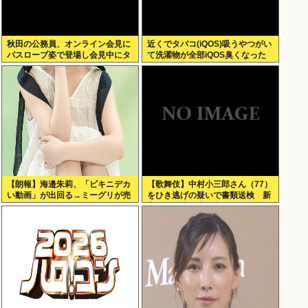
秋田の公務員、オンライン会見に
近くでタバコ(iQOS)吸うやつがい
バスローブ姿で登場し会見中にタ
て洗濯物が全部iQOS臭くなった
バコを吸う←あのさあ！
【朗報】海邉朱莉、「ビキニデカ
【歌舞伎】中村小三郎さん（77）
い動画」が出回る→ミーグリが売
をひき逃げの疑いで書類送検 新
れるwww
宿区の路上で歩行者の20代女性を
はねてけがをさせたうえ、そのま
ま逃走か