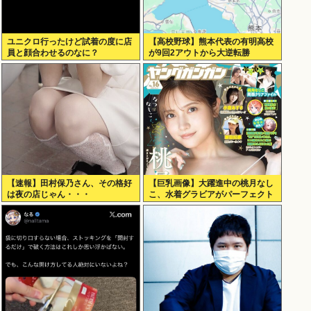
ユニクロ行ったけど試着の度に店
【高校野球】熊本代表の有明高校
員と顔合わせるのなに？
が9回2アウトから大逆転勝
利！！！感動をありがとう
【速報】田村保乃さん、その格好
【巨乳画像】大躍進中の桃月なし
は夜の店じゃん・・・
こ、水着グラビアがパーフェクト
ボディすぎるwww