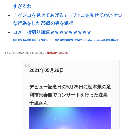
すぎるわ
「インコを見せてあげる」→チ○コを見せてわいせつ
な行為をした75歳の男を逮捕
コメ 損切り加速ｗｗｗｗｗｗｗｗｗ
国税局職員（25）、税務調査で知り合った納税者の
自宅に出入りしお小遣い1億5000万円頂戴するwww
1 : 2021/05/26(水) 04:10:35.32
ID:CAP_USER9
高配当をうたった「みんなで大家さん」→実態は
2881億円の債務超過
2021年05月26日
【九州名物】鶏刺し食べた医師、全身麻痺へ…「死
んだほうが良い」
デビュー記念日の5月25日に栃木県の足
へずまりゅう、被災地で発熱。現地の医療リソース
利市民会館でコンサートを行った森高
消耗させるとか予想以上に迷惑だったな
千里さん
【衝撃】ジャンポケ斉藤の被害女性「バウムクーヘ
ン売ったりTikTokライブしててムカついたから示談
しなかった」←コレってさ…