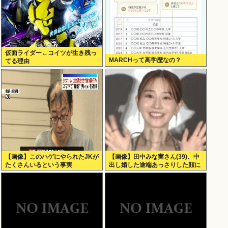
仮面ライダー←コイツが生き残っ
MARCHって高学歴なの？
てる理由
【画像】このハゲにやられたJKが
【画像】田中みな実さん(39)、中
たくさんいるという事実
出し婚した途端あっさりした顔に
なる