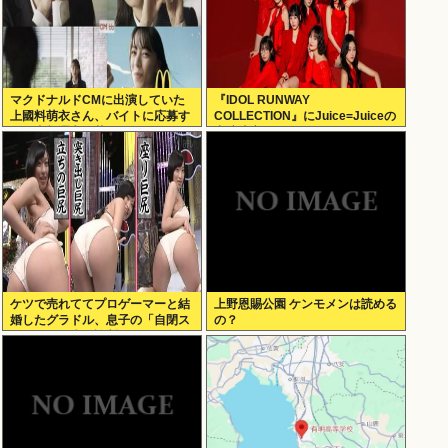
マクドナルドCMに出演していた
『IDOL RUNWAY
上國料萌衣さん、バイトに応募す
COLLECTION』にJuice=Juiceの
るも書類選考で落ちる
出演決定
ケツで売れててプロゲーマーと結
上野恩賜公園 ケンモメンは読める
婚したグラドル、息子の「自閉ス
の？
ペクトラム症」診断にショックで
泣く