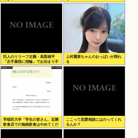
巨人のリリーフ左腕・高梨雄平
上村麗菜ちゃんのおっぱいが揺れ
「左手薬指に指輪」でお泊まり不
る
倫愛
早稲田大学「学生の皆さん、近隣
ここって恋愛相談にはのってくれ
飲食店での無銭飲食はやめてくだ
るんか？
さい」