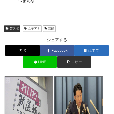
つまんな
芸スポ
女子アナ
芸能
シェアする
X
Facebook
はてブ
LINE
コピー