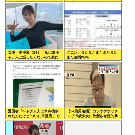
会を辞退…日本水泳連盟「報告
年連続
が遅れお詫び」
女優・南沙良（24）「私は陰キ
グエン、またまたまたまたまた
ャ。人と話したくないので家に
また逮捕www
引きこもってPCでアニメを観て
いたい」
愛国者『ベトナム人に車点検さ
【54歳男逮捕】カラオケボック
れたんだけど ついに車整備まで
スで15歳少女に飲酒させ性的暴
グエン時代かよ…』
行 スマホで撮影か 千葉