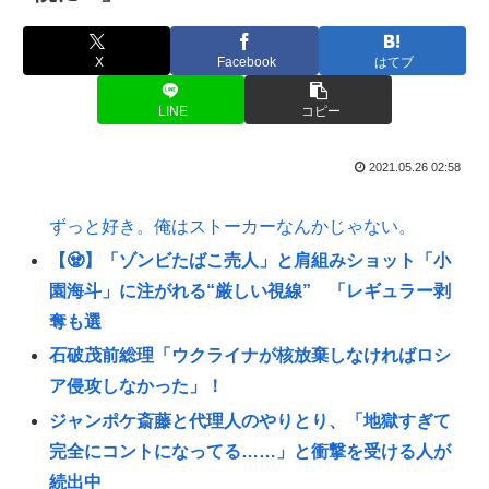
X
Facebook
はてブ
LINE
コピー
2021.05.26 02:58
ずっと好き。俺はストーカーなんかじゃない。
【🧟】「ゾンビたばこ売人」と肩組みショット「小
園海斗」に注がれる“厳しい視線” 「レギュラー剥
奪も選
石破茂前総理「ウクライナが核放棄しなければロシ
ア侵攻しなかった」！
ジャンポケ斎藤と代理人のやりとり、「地獄すぎて
完全にコントになってる……」と衝撃を受ける人が
続出中