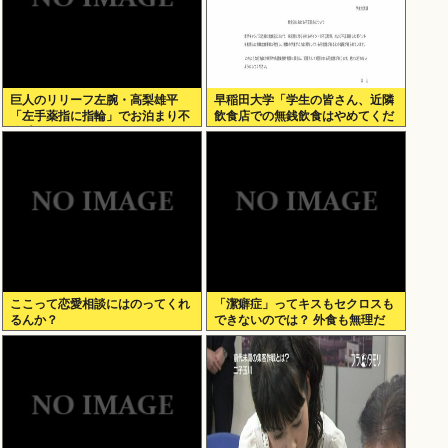
巨人のリリーフ左腕・高梨雄平
早稲田大学「学生の皆さん、近隣
「左手薬指に指輪」でお泊まり不
飲食店での無銭飲食はやめてくだ
倫愛
さい」
ここって恋愛相談にはのってくれ
「潔癖症」ってキスもセクロスも
るんか？
できないのでは？ 外食も無理だ
ろ。