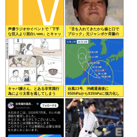
声優ラジオやイベントで「下手
「舌を入れてきたから歯と口で
な芸人より面白いww」とキャッ
ブロック」元ジャンポケ斉藤の
キャしてたオタク消える
不同意性交公判
キャバ嬢さん、とある非常識行
台風13号、沖縄通過後に
為により太客を逃してしまう
950hPaから935hPaに強力化し
www
中国本土へwww