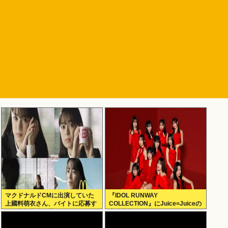
マクドナルドCMに出演していた
『IDOL RUNWAY
上國料萌衣さん、バイトに応募す
COLLECTION』にJuice=Juiceの
るも書類選考で落ちる
出演決定