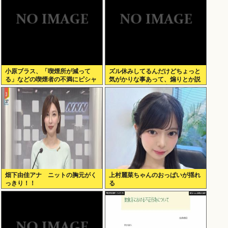
小原ブラス、「喫煙所が減って
ズル休みしてるんだけどちょっと
る」などの喫煙者の不満にピシャ
気がかりな事あって、煽りとか説
リ 「じゃあやめれば？タバコなん
教とか抜きに客観的意見くれる人
て家でだけ吸ってればいい」
だけきてくれ
畑下由佳アナ ニットの胸元がく
上村麗菜ちゃんのおっぱいが揺れ
っきり！！
る