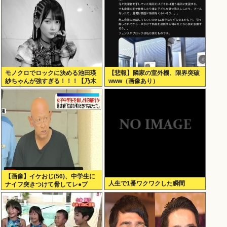
モノクロでロックに決める池田瑛
【悲報】隣家の室外機、限界突破
紗ちゃんが強すぎる！！！【乃木
www（画像あり）
坂46】
【画像】イケおじ(56)、中学生に
人生で1番ワクワクした瞬間
ナイフ突きつけて脅してレ●プ
www