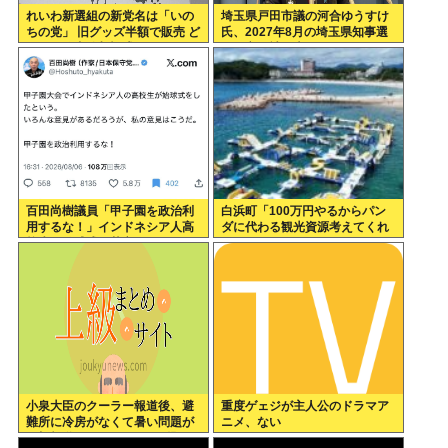
れいわ新選組の新党名は「いの
埼玉県戸田市議の河合ゆうすけ
ちの党」 旧グッズ半額で販売 ど
氏、2027年8月の埼玉県知事選
うなる秘書給与疑惑
への立候補を表明
百田尚樹議員「甲子園を政治利
白浜町「100万円やるからパン
用するな！」インドネシア人高
ダに代わる観光資源考えてくれ
校生の始球式に苦言www
」
小泉大臣のクーラー報道後、避
重度ゲェジが主人公のドラマア
難所に冷房がなくて暑い問題が
ニメ、ない
一切報道されなくなる。問題解