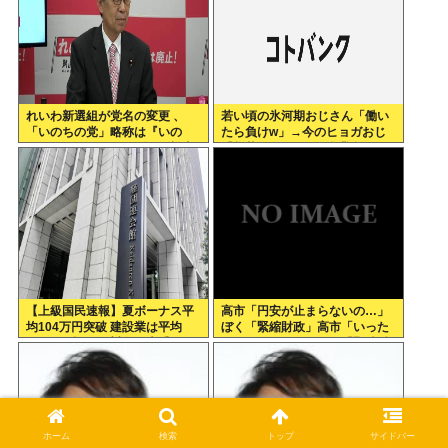
れいわ新選組が党名の変更 、
若い頃の氷河期おじさん「働い
「いのちの党」略称は『いの
たら負けw」→今のヒョガおじ
ち』 SNSではTIM・ゴルゴ松本
「惣菜たけぇよ..」 自業自得で
に言及「ゴルゴ出馬確定」「党
草
首は決まり」
【上級国民速報】夏ボーナス平
高市「円安が止まらないの…」
均104万円突破 建設業は平均
ぼく「緊縮財政」高市「いった
200万円超 なお対象は大手163
いどうすれば…」ぼく「緊縮財
社93万人、全就業者の1%強
政」高市「そうだわ！日銀砲
よ！」
ホーム
検索
トップ
サイドバー