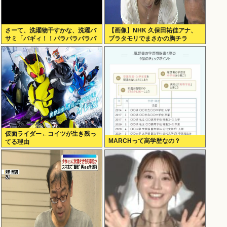
さーて、洗濯物干すかな、洗濯バ
【画像】NHK 久保田祐佳アナ、
サミ「バギィ！！パラパラパラパ
ブラタモリでまさかの胸チラ
ラ」
仮面ライダー←コイツが生き残っ
MARCHって高学歴なの？
てる理由