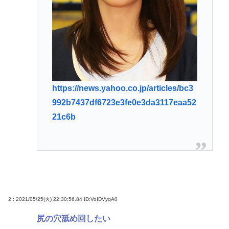
https://news.yahoo.co.jp/articles/bc3
992b7437df6723e3fe0e3da3117eaa52
21c6b
2 : 2021/05/25(火) 22:30:56.84
ID:VoIDVyqA0
尻の穴舐め回したい