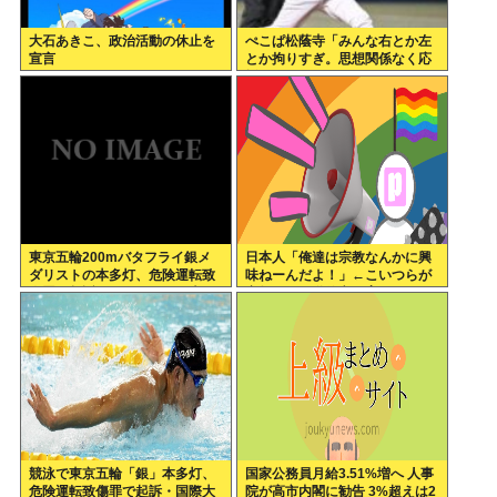
大石あきこ、政治活動の休止を
ぺこぱ松蔭寺「みんな右とか左
宣言
とか拘りすぎ。思想関係なく応
援しようよ」
東京五輪200mバタフライ銀メ
日本人「俺達は宗教なんかに興
ダリストの本多灯、危険運転致
味ねーんだよ！」←こいつらが
傷罪で起訴される。なぜ日本の
宗教なしに道徳心を育めている
競泳界はオワコン化したのか
理由
競泳で東京五輪「銀」本多灯、
国家公務員月給3.51%増へ 人事
危険運転致傷罪で起訴・国際大
院が高市内閣に勧告 3%超えは2