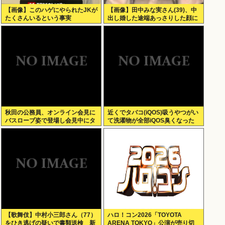
【画像】このハゲにやられたJKが
【画像】田中みな実さん(39)、中
たくさんいるという事実
出し婚した途端あっさりした顔に
なる
秋田の公務員、オンライン会見に
近くでタバコ(iQOS)吸うやつがい
バスローブ姿で登場し会見中にタ
て洗濯物が全部iQOS臭くなった
バコを吸う←あのさあ！
【歌舞伎】中村小三郎さん（77）
ハロ！コン2026「TOYOTA
をひき逃げの疑いで書類送検 新
ARENA TOKYO」公演が売り切