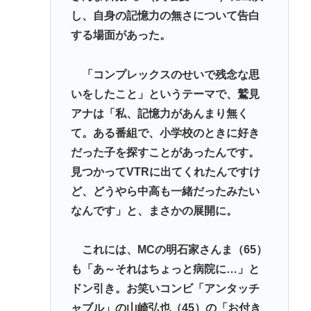
【徹底討論】ワイ(48)無職はこのまま逃げ切れるのか
し、自身の記憶力の無さについて告白
【皇室】 宮内庁長官実力行使 愛子天皇実現へ！
する場面があった。
【朗報】佐倉綾音さん（32）、自分のシコポイント
「コンプレックスのせいで残念な思
に気づいてしまうwww
いをしたこと」というテーマで、鷲見
倉持由香、息子の「自閉スペクトラム症」診断にシ
アナは「私、記憶力があんまり無く
ョックで涙… 見逃していた乳幼児期のサインとは
て。ある番組で、小学校のときに好き
脳の手術で正常な脳を摘出
だった子を探すことがあったんです。
見つかってVTRに出てくれたんですけ
Powered by livedoor 相互RSS
ど、どうやら中高も一緒だったみたい
なんです」と、まさかの展開に。
これには、MCの明石家さんま（65）
も「あ～それはちょっと病院に…」と
ドン引き。お笑いコンビ「アンタッチ
ャブル」の山崎弘也（45）の「お付き