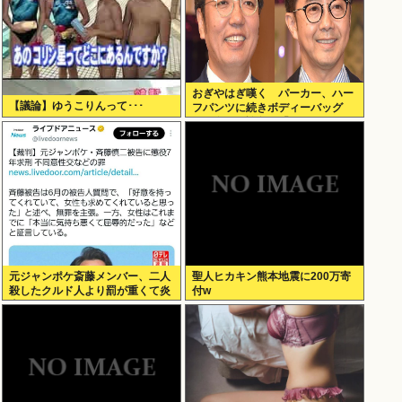
おぎやはぎ嘆く パーカー、ハー
【議論】ゆうこりんって･･･
フパンツに続きボディーバッグ
も“ダサい”論争に「なんでおじさ
んだけ言われるの？」
元ジャンポケ斎藤メンバー、二人
聖人ヒカキン熊本地震に200万寄
殺したクルド人より罰が重くて炎
付w
上www