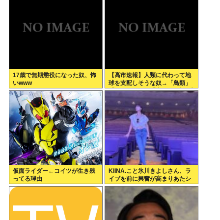
決したの？
17歳で無期懲役になった奴、怖
【高市速報】人類に代わって地
いwww
球を支配しそうな奴→「鳥類」
「タコ・イカ」「麦」の3強に絞
られる。
仮面ライダー←コイツが生き残
KIINA.こと氷川きよしさん、ラ
ってる理由
イブを前に興奮が高まりあたシ
コ欲全開www