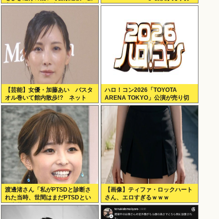
宿区の路上で歩行者の20代女性を
れない
はねてけがをさせたうえ、そのま
ま逃走か
【芸能】女優・加藤あい バスタ
ハロ！コン2026「TOYOTA
オル巻いて館内散歩!? ネット
ARENA TOKYO」公演が売り切
「思わず二度見」「IWGPを思い
れない
出す」「セクシーサンキュー」
渡邊渚さん「私がPTSDと診断さ
【画像】ティファ・ロックハート
れた当時、世間はまだPTSDとい
さん、エロすぎるｗｗｗ
う言葉は浸透されていませんでし
た」