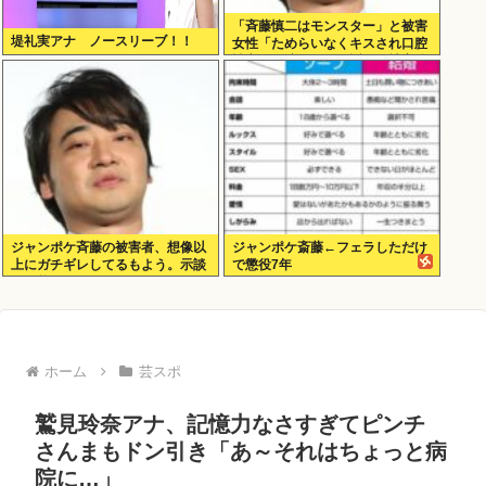
「斉藤慎二はモンスター」と被害
堤礼実アナ ノースリーブ！！
女性「ためらいなくキスされ口腔
性交…」涙ながらに訴えた被害後
の”深刻なPTSD”
ジャンポケ斉藤の被害者、想像以
ジャンポケ斎藤←フェラしただけ
上にガチギレしてるもよう。示談
で懲役7年
不可能か。
ホーム
芸スポ
鷲見玲奈アナ、記憶力なさすぎてピンチ
さんまもドン引き「あ～それはちょっと病
院に…」