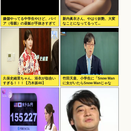
嫌儲やってる中学生やけど、ババ
新内眞衣さん、やはり妖艶、大変
ア（母親）の昼飯が手抜きすぎて
なことになってるって...
キレそう
久保史緒里ちゃん、浴衣が似合い
竹田天皇、小学生に「Snow Man
すぎる！！！【乃木坂46】
に女がいたらSnow Manじゃな
い」で男系天皇を熱弁www