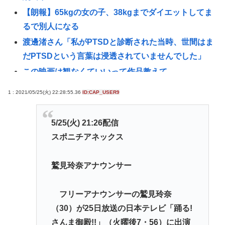
【朗報】65kgの女の子、38kgまでダイエットしてま
るで別人になる
渡邊渚さん「私がPTSDと診断された当時、世間はま
だPTSDという言葉は浸透されていませんでした」
この映画は観なくていいって作品教えて
近場で「天の川」見れる場所教えて🥺
1 : 2021/05/25(火) 22:28:55.36
ID:CAP_USER9
氷河期世代『ルッキズムが一番酷かったのは00年
代、こういうチャラい外見の男が街に溢れかえって
5/25(火) 21:26配信
た。」たし蟹
スポニチアネックス
【昆虫食】食用コオロギビジネスで破産したグリラ
ス社長 みんなにコオロギ食を広める為にリベンジ
鷲見玲奈アナウンサー
へ
【日本水産物輸入禁止に釈明が必要】 韓国のCPTPP
フリーアナウンサーの鷲見玲奈
加盟への課題を関西外大教授に聞く 李大統領に
（30）が25日放送の日本テレビ「踊る!
「政治利用」の過去
さんま御殿!!」（火曜後7・56）に出演