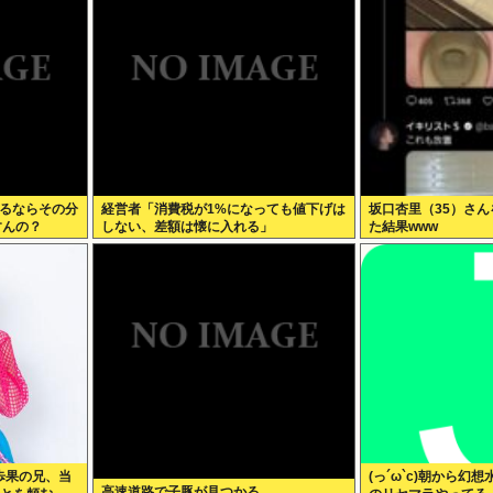
なるならその分
経営者「消費税が1%になっても値下げは
坂口杏里（35）さ
すんの？
しない、差額は懐に入れる」
た結果www
歩果の兄、当
(っ´ω`c)朝から幻
高速道路で子豚が見つかる