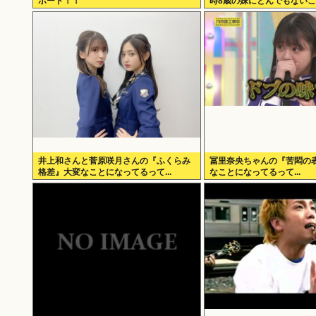
ポート！！
時8歳の妹にとんでもない
井上和さんと菅原咲月さんの『ふくらみ
冨里奈央ちゃんの『苦悶の
格差』大変なことになってるって...
なことになってるって...