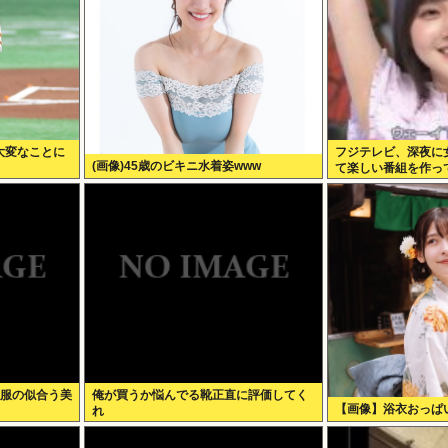
大変なことに
フジテレビ、深夜に
(画像)45歳のビキニ水着姿www
て楽しい番組を作っ
制服の似合う美
俺が買うか悩んでる靴正直に評価してく
【画像】浴衣おっぱ
れ