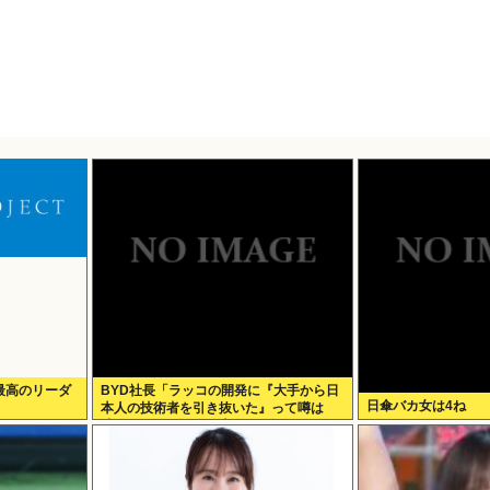
最高のリーダ
BYD社長「ラッコの開発に『大手から日
日傘バカ女は4ね
本人の技術者を引き抜いた』って噂は
嘘。開発チームに日本人は0人です」