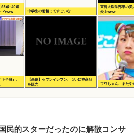
5歳~40歳
東科大医学部卒の美人Y
中学生の射精ってすごいな
ドwww
炎上www
え下半身』、
【画像】セブンイレブン、ついに神商品
フワちゃん、またや
.
を販売
？国民的スターだったのに解散コンサ