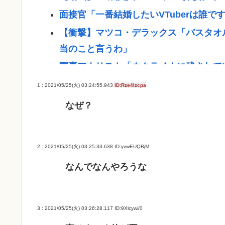
面接官「一番結婚したいVTuberは誰で
【衝撃】マツコ・デラックス「バスタオ
当のこと言うわ」
軍事アナリスト「ウクライナに残されて
プランCを発動すべき」
1 : 2021/05/25(火) 03:24:55.943
ID:Rze4Izcpa
「非常に残念」高市総理と面会決定も…発
なぜ？
ために」
"テレビ大好き"高齢者の｢テレビ離れ｣が
2 : 2021/05/25(火) 03:25:33.638
ID:yvwEUQRjM
【悲報】イチローさんの晩年（2011-2
なんでなんやろうな
野口健氏 猛暑続きで夏の甲子園を危惧
かな」
最強の調味料はマヨネーズ、異論は認め
3 : 2021/05/25(火) 03:26:28.117
ID:9Xlcywi/0
【急募】嫁の実家でやるべきこと