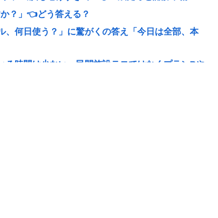
すか？」👈どう答える？
ル、何日使う？」に驚がくの答え「今日は全部、本
いる時間は少ない。民間施設テロではなくプランBや
言不可、握手のみ 8月9日長崎の被爆体験者「何の
始まった
019）の成績、流石に擁護できないwww
「鍛え上げられた野球球児でも、危ないのではない
る