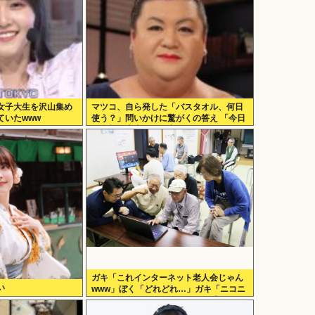
女子大生を沢山集め
マツコ、自ら発した「バスタオル、何日
ていたwww
使う？」問いかけに驚がくの答え 「今日
は全部、本当のこと言うわ」
ガキ「これインターネット老人会じゃん
い
www」ぼく「どれどれ…」ガキ「ニコニ
コ！らきすた！ボカロ！」ぼく「は
ぁ…」