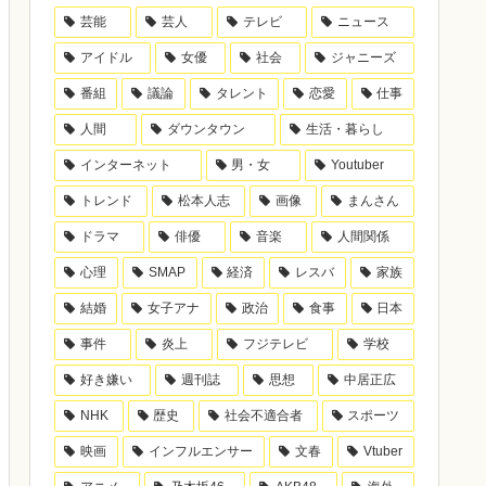
芸能
芸人
テレビ
ニュース
アイドル
女優
社会
ジャニーズ
番組
議論
タレント
恋愛
仕事
人間
ダウンタウン
生活・暮らし
インターネット
男・女
Youtuber
トレンド
松本人志
画像
まんさん
ドラマ
俳優
音楽
人間関係
心理
SMAP
経済
レスバ
家族
結婚
女子アナ
政治
食事
日本
事件
炎上
フジテレビ
学校
好き嫌い
週刊誌
思想
中居正広
NHK
歴史
社会不適合者
スポーツ
映画
インフルエンサー
文春
Vtuber