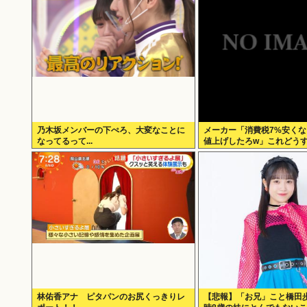
乃木坂メンバーの下ぺろ、大変なことに
メーカー「消費税7%安く
なってるって...
値上げしたろw」これどう
林佑香アナ ピタパンのお尻くっきりレ
【悲報】「お兄」こと橋田