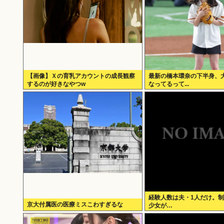
【画像】Ｘの育乳アカウントの成長観察
最新の橋本環奈の下半身、
するのが好きなやつw
なってるって...
経験人数は夫・1人だけ。
京大付属医の医療ミスこわすぎるな
少女が…