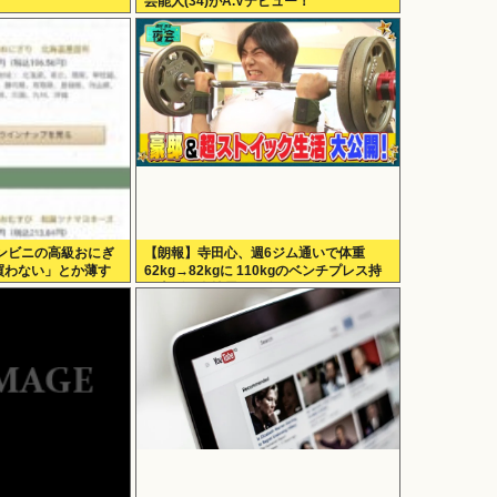
芸能人(34)がA.Vデビュー！
ンビニの高級おにぎ
【朗報】寺田心、週6ジム通いで体重
買わない」とか薄す
62kg→82kgに 110kgのベンチプレス持
てしまう
ち上げる姿披露（画像あり）