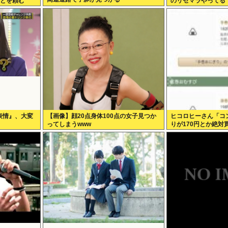
ことを頼む
のリセマラやってる
表情』、大変
【画像】顔20点身体100点の女子見つか
ヒコロヒーさん「コ
ってしまうwww
りが170円とか絶対
ぎるトークをかまし