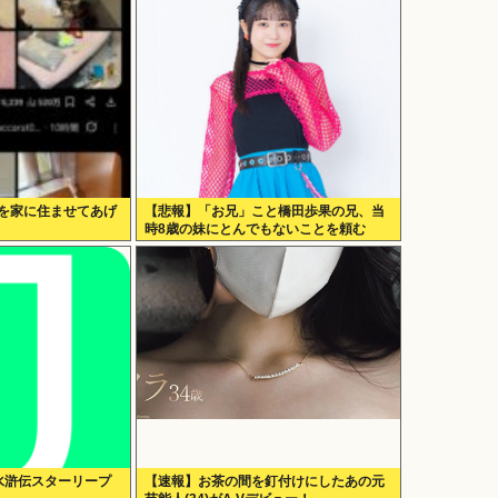
んを家に住ませてあげ
【悲報】「お兄」こと橋田歩果の兄、当
時8歳の妹にとんでもないことを頼む
想水滸伝スターリープ
【速報】お茶の間を釘付けにしたあの元