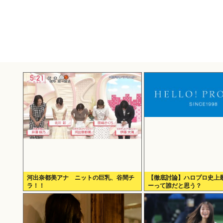
河出奈都美アナ ニットの巨乳、谷間チ
【徹底討論】ハロプロ史上
ラ！！
ーって誰だと思う？