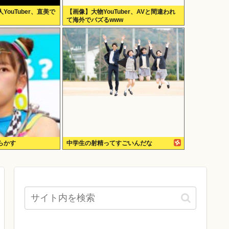
ouTuber、直美で
【画像】大物YouTuber、AVと間違われ
て海外でバズるwww
らかす
中学生の射精ってすごいんだな