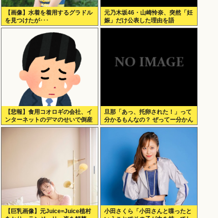
【画像】水着を着用するグラドル
元乃木坂46・山崎怜奈、突然「妊
を見つけたが･･･
娠」だけ公表した理由を語
る！！！
【悲報】食用コオロギの会社、イ
旦那「あっ、托卵された！」って
ンターネットのデマのせいで倒産
分かるもんなの？ ぜってー分かん
へ
ないだろ。
【巨乳画像】元Juice=Juice植村
小田さくら「小田さんと喋ったと