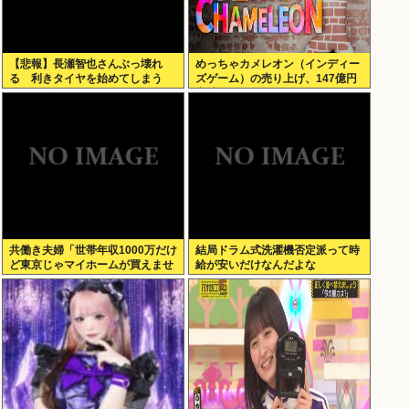
【悲報】長瀬智也さんぶっ壊れ
めっちゃカメレオン（インディー
る 利きタイヤを始めてしまう
ズゲーム）の売り上げ、147億円
www（動画あり）
突破www
共働き夫婦「世帯年収1000万だけ
結局ドラム式洗濯機否定派って時
ど東京じゃマイホームが買えませ
給が安いだけなんだよな
ん 」