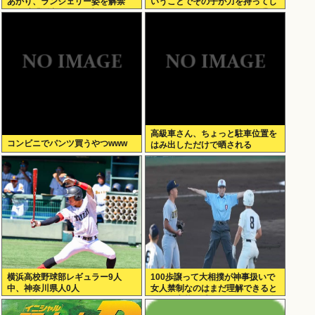
あかり、ランジェリー姿を解禁
いうことでその子が力を持ってし
www卒業後初フォトブックで
まわないように、研修生とは喋ら
SEXY下着ショットを大胆披
ないようにしてる」
露！！
高級車さん、ちょっと駐車位置を
コンビニでパンツ買うやつwww
はみ出しただけで晒される
wwwWwwWWw
横浜高校野球部レギュラー9人
100歩譲って大相撲が神事扱いで
中、神奈川県人0人
女人禁制なのはまだ理解できると
して、高校野球のグラウンドが女
人禁制だったのはマジ意味わから