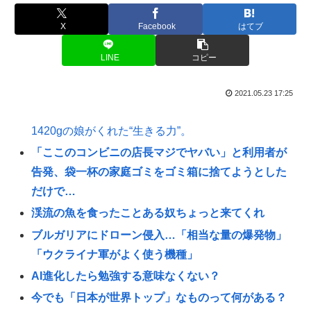
X
Facebook
はてブ
LINE
コピー
2021.05.23 17:25
1420gの娘がくれた“生きる力”。
「ここのコンビニの店長マジでヤバい」と利用者が
告発、袋一杯の家庭ゴミをゴミ箱に捨てようとした
だけで…
渓流の魚を食ったことある奴ちょっと来てくれ
ブルガリアにドローン侵入…「相当な量の爆発物」
「ウクライナ軍がよく使う機種」
AI進化したら勉強する意味なくない？
今でも「日本が世界トップ」なものって何がある？