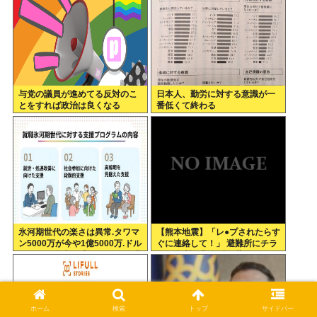
与党の議員が進めてる反対のこ
日本人、勤労に対する意識が一
とをすれば政治は良くなる
番低くて終わる
氷河期世代の楽さは異常.タワマ
【熊本地震】「レ●プされたらす
ン5000万が今や1億5000万.ドル
ぐに連絡して！」 避難所にチラ
円80円で資産形成.マジで楽な世
シ。 無料で緊急避妊薬を届ける
代だったな
システムを実現へ
ホーム
検索
トップ
サイドバー