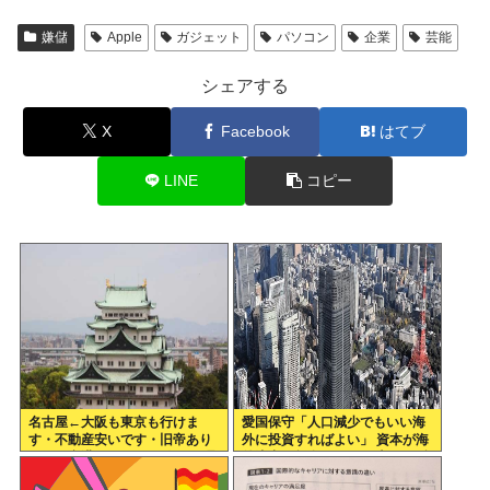
嫌儲
Apple
ガジェット
パソコン
企業
芸能
シェアする
X
Facebook
はてブ
LINE
コピー
名古屋←大阪も東京も行けま
愛国保守「人口減少でもいい海
す・不動産安いです・旧帝あり
外に投資すればよい」 資本が海
ます・空港あります 不人気な理
外流出し賃金もGDPも上がらず
由
海外が成長