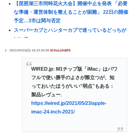
【琵琶湖三市同時花火大会】開催中止を発表 「必要
な準備・運営体制を整えることが困難」 22日の開催
予定…3市は関与否定
スーパーカブとハンターカブで迷っているどっちが
いいの
【画像】圧倒的美人な女刑事を見つけたwww
1 : 2021/05/23(日) 16:15:30.66
ID:0aLqToBF0
【Pickup08082906】
中国人観光客、横断歩道の無い所で渡ろうしたが渡
WIRED.jp: M1チップ版「iMac」はパワ
れなくて日本批判
フルで使い勝手のよさが際立つが、知
韓国サッカー側「外国人審判たちが先にマッサージ
っておいたほうがいい“弱点”もある：
（性的接待）を要求してきた」「そうしてやらない
製品レヴュー.
と、笛をうまく吹いてくれないでしょう」と主張
https://wired.jp/2021/05/23/apple-
【悲報】高校野球のチアリーダーさん、「従軍慰安
imac-24-inch-2021/
婦」だった…
Redditを読んでると外人って日本に対してはよく調