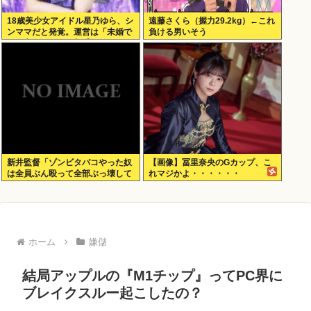
18歳美少女アイドル星乃ゆら、シ
遠藤さくら（握力29.2kg）←これ
ンママだと発覚。運営は「未婚で
負ける男いそう
現在交際している相手もいないの
で大丈夫」と発表
新井監督「ゾンビタバコやった奴
【画像】冨里奈央のGカップ、こ
は全員ぶん殴って全部ぶっ壊して
れマジかよ・・・・・・
から辞めたい」
ホーム
嫌儲
結局アップルの『M1チップ』ってPC界に
ブレイクスルー起こしたの？