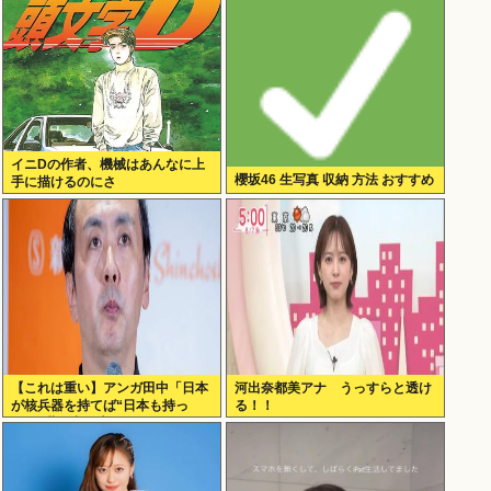
ん
イニDの作者、機械はあんなに上
櫻坂46 生写真 収納 方法 おすすめ
手に描けるのにさ
【これは重い】アンガ田中「日本
河出奈都美アナ うっすらと透け
が核兵器を持てば“日本も持っ
る！！
た”と世界中に広がる」