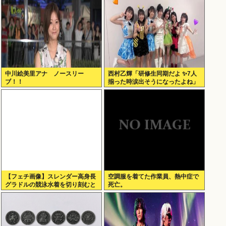
中川絵美里アナ ノースリー
西村乙輝「研修生同期だよ ✨7人
ブ！！
揃った時涙出そうになったよね」
【フェチ画像】スレンダー高身長
空調服を着てた作業員、熱中症で
グラドルの競泳水着を切り刻むと
死亡。
ヌルヌル 大開脚×マッサージ
【鹿】