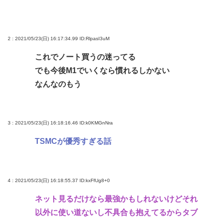
べもせずに思い込みで勝手に議論してるよな
愛知県最強のスーパー、満場一致で決まる
マチアプ女と会ってきたんやが職業詐称して病気も
2 : 2021/05/23(日) 16:17:34.99
ID:RlpasI3uM
隠してたんやが
これでノート買うの迷ってる
【映画動員ランキング】「映画ちいかわ」動員1位に
でも今後M1でいくなら慣れるしかない
返り咲き！「ミニオンズ」「あの星」「ブルーロッ
なんなのもう
ク」もランクイン
Powered by livedoor 相互RSS
3 : 2021/05/23(日) 16:18:16.46
ID:k0KMGnNra
TSMCが優秀すぎる話
4 : 2021/05/23(日) 16:18:55.37
ID:kxFfUg8+0
ネット見るだけなら最強かもしれないけどそれ
以外に使い道ないし不具合も抱えてるからタブ