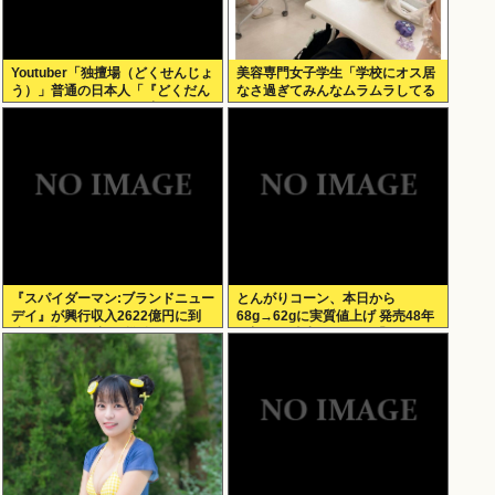
Youtuber「独擅場（どくせんじょ
美容専門女子学生「学校にオス居
う）」普通の日本人「『どくだん
なさ過ぎてみんなムラムラしてる
じょう』ね もしかして中国人？」
」
er「それは独壇場」
『スパイダーマン:ブランドニュー
とんがりコーン、本日から
デイ』が興行収入2622億円に到
68g→62gに実質値上げ 発売48年
達！2週目も好調に推移へ
で初の箱縮小 メーカー「CO2も
1067トン削減できます笑」