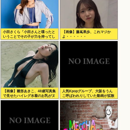
小田さくら「小田さんと喋ったと
【画像】藤嶌果歩、これマジか
いうことでその子が力を持ってし
よ・・・・・・
まわないように、研修生とは喋ら
ないように
【画像】雛形あきこ、48歳写真集
人気Kpopグループ、大阪をうん
で見せたハイレグ水着のお乳がヌ
こ呼ばわれりしていた動画が拡散
ケる
www