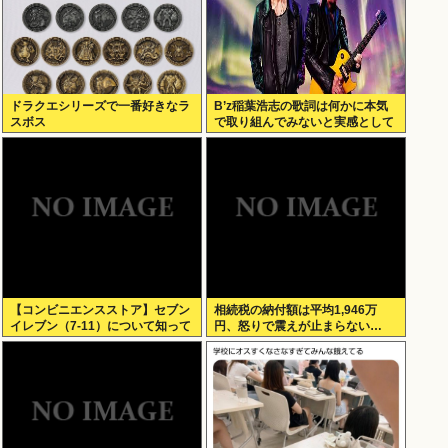
ドラクエシリーズで一番好きなラ
B’z稲葉浩志の歌詞は何かに本気
スボス
で取り組んでみないと実感として
わからない
【コンビニエンスストア】セブン
相続税の納付額は平均1,946万
イレブン（7-11）について知って
円、怒りで震えが止まらない…
いること