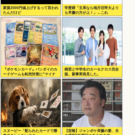
家賃2000円値上げするって言われ
学歴厨「文系なら地方旧帝大より
たんだけど
も早慶の方が上！」←これ
『ポケモンカード』バンダイのカ
樹里と中学生のカーセクロス完全
ードゲームも転売対策に”マイナ
版。新事実発見した。
ンバー”導入開始「効果テキメ
ン」
スヌーピー「配られたカードで勝
【悲報】ジャンポケ斉藤の妻、夫