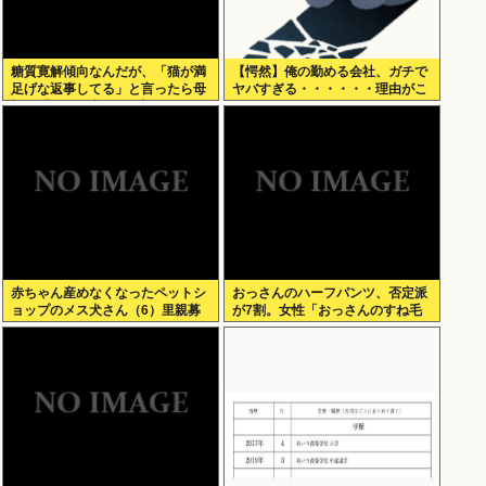
糖質寛解傾向なんだが、「猫が満
【愕然】俺の勤める会社、ガチで
足げな返事してる」と言ったら母
ヤバすぎる・・・・・・理由がこ
親に「お気の毒w」と言われた
ちら・・・・・・
赤ちゃん産めなくなったペットシ
おっさんのハーフパンツ、否定派
ョップのメス犬さん（6）里親募
が7割。女性「おっさんのすね毛
集されてしまうwww
なんて見たくないじゃないですか
w」