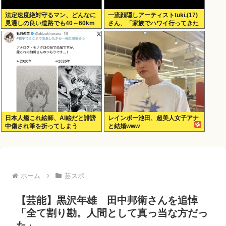
法定速度絶対守るマン、どんなに
一流顔隠しアーティストtuki.(17)
見通しの良い道路でも40～60km
さん、「家族でハワイ行ってきた
以上出さない
w」 自己顕示欲がどんどん抑えら
れなくなる
日本人艦これ絵師、AI絵だと誹謗
レインボー池田、超美人女子アナ
中傷され筆を折ってしまう
と結婚www
ホーム
芸スポ
【芸能】黒沢年雄 田中邦衛さんを追悼
「全て割り勘。人間として真っ当な方だっ
た」