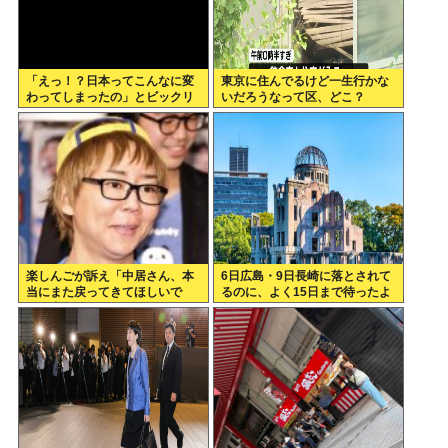
「えっ！？日本ってこんなに変
東京に住んでるけど一生行かな
わってしまったの」とビックリ
いだろうなって区、どこ？
したこと
楽しんごが訴え「中居さん、本
6日広島・9日長崎に落とされて
当にまた戻ってきてほしいで
るのに、よく15日まで待ったよ
す。中居さんいないテレビ
な
は…」