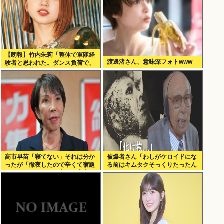
【朗報】竹内朱莉「整体で軍隊経
渡邊渚さん、意味深フォトwww
験者と思われた。ダンス負荷で、
私の骨と筋肉はもうグチャグチャ
になってい
高市早苗「寝てない」それは分か
被爆者さん「わしがケロイドにな
ったが「徹夜したので辛くて宿題
る前はキムタクそっくりたったん
やってません」って言う奴高市早
じゃ」ハードなギャグをかます
苗以外に見たことないのだが