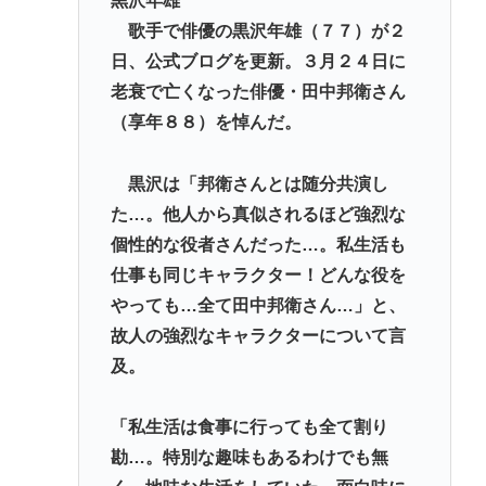
黒沢年雄
【安倍朗報】よく考えたら日本中を焦土にしたアメ
歌手で俳優の黒沢年雄（７７）が２
リカと戦後友好関係築いてるのって奇跡だよな
日、公式ブログを更新。３月２４日に
【週刊フジ】減税反対結構 ならば石破と河野は離
老衰で亡くなった俳優・田中邦衛さん
党してケジメをつけろ
（享年８８）を悼んだ。
【岡山】ネット販売で捕まった男、シャインマスカ
黒沢は「邦衛さんとは随分共演し
ット盗難の手口
た…。他人から真似されるほど強烈な
「そば（うどん）+いなり寿司」ってセットをあまり
個性的な役者さんだった…。私生活も
食わなくなった理由。
仕事も同じキャラクター！どんな役を
ラーメン二郎「もう食わない？ さっきは食べれるっ
やっても…全て田中邦衛さん…」と、
て言ったじゃねーか！」（ヽ´ん`）「」 反論できる？
故人の強烈なキャラクターについて言
及。
Powered by livedoor 相互RSS
「私生活は食事に行っても全て割り
勘…。特別な趣味もあるわけでも無