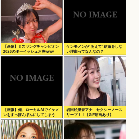
【画像】ミスヤングチャンピオン
ケンモメンが"あえて"結婚をしな
2026のボーイッシュお胸www
い理由ってなんなの？
【画像】俺、ローカルAIでイケメ
岩田絵里奈アナ セクシーノース
ンをすっぽんぽんにしてしまう
リーブ！！【GIF動画あり】
www