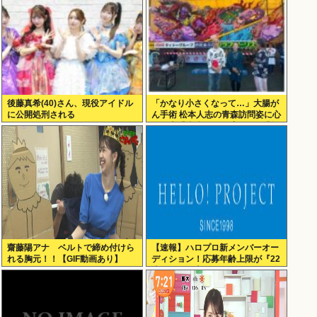
後藤真希(40)さん、現役アイドル
「かなり小さくなって…」大腸が
に公開処刑される
ん手術 松本人志の青森訪問姿に心
配の声「脂肪のない感じが」「無
理せずに」
齋藤陽アナ ベルトで締め付けら
【速報】ハロプロ新メンバーオー
れる胸元！！【GIF動画あり】
ディション！応募年齢上限が『22
歳』に引き上げられる