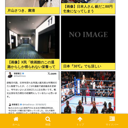
【画像】日本人さん 銀だこ88円
片山さつき、粛清
乞食になってしまう
【画像】X民「映画館のこの通
日本『30℃』でも涼しい
路からしか得られない栄養って
あると思う」 共感できると話題
にwww
ワイ東京在住、観光外人がうざ
【全日本】ドリー・ファンク・
くて排外主義になるwww
ジュニアさんの追悼式を実施 ス
ホーム
検索
トップ
サイドバー
ピニング・トー・ホールドも流