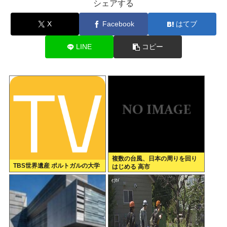
シェアする
X
Facebook
はてブ
LINE
コピー
複数の台風、日本の周りを回り
TBS世界遺産 ポルトガルの大学
はじめる 高市