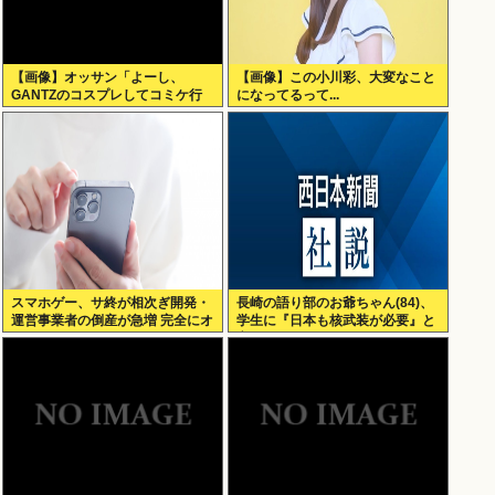
【画像】オッサン「よーし、
【画像】この小川彩、大変なこと
GANTZのコスプレしてコミケ行
になってるって...
くかー」
スマホゲー、サ終が相次ぎ開発・
長崎の語り部のお爺ちゃん(84)、
運営事業者の倒産が急増 完全にオ
学生に『日本も核武装が必要』と
ワコンか
言われびっくり