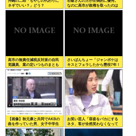
沖縄の二郎「もやしの代わりに
石破さんの方が圧倒的に優秀。
ネギでいい？」どう？
なのに高市が政権を取ったのは
おかしい
高市の無責任減税反対派の自民
さいばんちょー「ジャンポケは
党議員、案の定いつものまとも
キスとフェラしたから懲役7年！
なメンツだったwww
執行猶予なし！」←殺人並みに
重くて草
【画像】秋元康と共同でAKBの
お笑い芸人「容姿をバカにする
曲を作っていた男、女子中学生
ネタ、客が全然笑わなくなって
達と撮影した1700点のAVをネ
きた」
ットで販売していたwww