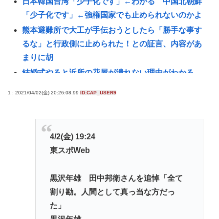
日本韓国台湾「少子化です」←わかる 中国北朝鮮
「少子化です」←強権国家でも止められないのかよ
熊本避難所で大工が手伝おうとしたら「勝手な事す
るな」と行政側に止められた！との証言、内容があ
まりに胡
結婚式やると近所の花屋が潰れない理由がわかる
「こんなに金取るのかよ！？」って驚くぞ
1 : 2021/04/02(金) 20:26:08.99
ID:CAP_USER9
【詐欺】琵琶湖三市同時花火大会、中止を発表…チ
ケット代や出店料の返金については明言せず
韓国サッカー協会に外国人審判への性接待疑惑＝韓
4/2(金) 19:24
国ネット「信じられない」「要求した審判もおかし
東スポWeb
い」
うつ病が治って復職できたらマッマと旅行に行きた
黒沢年雄 田中邦衛さんを追悼「全て
い
割り勘。人間として真っ当な方だっ
レスバトル星人「この惑星で一番レスバが強い奴を
た」
出せ。そいつが負けたら滅ぼす」👈誰を出す？