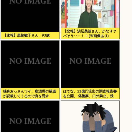
【悲報】浜辺美波さん、かなりヤ
【速報】黒柳徹子さん 93歳
バそう････！！ (※画像あり)
独身おっさんワイ、底辺職の親戚
はてな、11億円流出の調査報告書
が説教してくるので身を隠す
を公開。 偽警察、口外禁止、残
業・休日出勤200時間越、孤
立…。やばすぎて草はえる