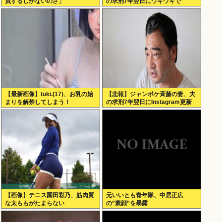
負するしかないのさ」
の求刑7年翌日にウキウキで
Instagram更新
【最新画像】tuki.(17)、お乳の始
【悲報】ジャンポケ斉藤の妻、夫
まりを解禁してしまう！
の求刑7年翌日にInstagram更新
「楽しすぎた」←これｗ
【画像】テニス園田彩乃、筋肉質
元いいとも青年隊、中居正広
な太ももがたまらない
の”素顔”を暴露