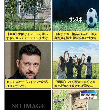
【画像】大阪がイメージと違い
日本サッカー協会が4人の日本人
すぎてカルチャーショック受け
審判員を調査 韓国協会の性接待
てる
疑惑で
ゼレンスキー「バイデンの対応
「愛国心って必要か？自分と家
はゴミだった」
族と友達さえ良ければ国なんて
どうでもいいじゃん。近所のコ
ンビニの方がまだ大切だわ」7万
いいね