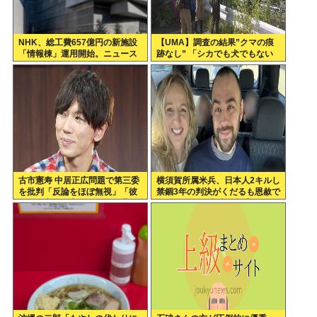
NHK、総工費657億円の新施設
【UMA】調査の結果”クマの痕
「情報棟」運用開始。ニュース
跡なし” 「シカでも犬でもない
スタジオがスケスケになる
ゴロンとして黒い動物を見た」
札幌市清田区
古市憲寿 中居正広問題で第三委
横須賀所属米兵、日本人2キルし
を批判「反論をほぼ無視」「彼
禁錮3年の判決がくだるも恩赦で
らが一方的に言ったことが世の
釈放！ニュー速愛国者「辺野
中に定着してしまう」橋下徹も
古！」
同調