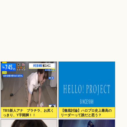
TBS新人アナ ブラチラ、お尻く
【徹底討論】ハロプロ史上最高の
っきり、Y字開脚！！
リーダーって誰だと思う？