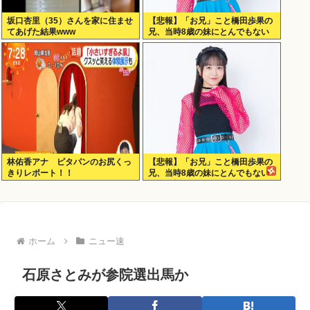
坂口杏里（35）さんを家に住ませ
【悲報】「お兄」こと橋田歩果の
てあげた結果www
兄、当時8歳の妹にとんでもない
ことを頼む
林佑香アナ ピタパンのお尻くっ
【悲報】「お兄」こと橋田歩果の
きりレポート！！
兄、当時8歳の妹にとんでもない
ことを頼む
ホーム
ニュー速
石原さとみが参院選出馬か