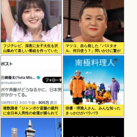
フジテレビ、深夜に女子大生を沢
マツコ、自ら発した「バスタオ
山集めて楽しい番組を作っていた
ル、何日使う？」問いかけに驚が
www
くの答え 「今日は全部、本当のこ
と言うわ」
複数識者「ジャンポケ斎藤の裁判
俳優・堺雅人さん、みんな知った
に全日本人男性の命運が握られて
きっかけがバラバラ
いる。これでだめなら日本男全員
懲役7年だ」