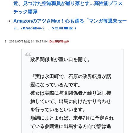
近、見つけた空港職員が蹴り落とす…高性能プラス
チック爆弾
AmazonのアツさMax！心も踊る「マンガ毎週末セー
ル（50%還元）」2日目襲来！
【悲報】22歳女性、商業施設で通りすがりの面識無
1 : 2021/05/23(日) 14:30:17.84
ID:gJRjW6ep0
い女子中学生にラリアットして逮捕される
シカ「全部喰った」 祭り中止 | シカたない
政界関係者が重い口を開く。
国連事務総長「お金がありません。このままでは国
連が完全崩壊します。助けて下さい」
「実は永田町で、石原の政界転身が話
「非常に残念」高市総理と面会決定も…発言不可、
題になっているんです。
握手のみ 8月9日長崎の被爆体験者「何のために」 |
彼女は実際に与党関係者と繰り返し接
主催の長崎市に呼ばれたから行ってるんだろうに
触していて、出馬に向けたすり合わせ
杉田水脈ってまともなこと言ってるから叩かれるん
を行っているといいます。
だな
順調にまとまれば、来年7月に予定され
ている参院選に出馬する方向で話は進
【NASA開発】3,980円の冷感ポンチョ、-15℃の謳い