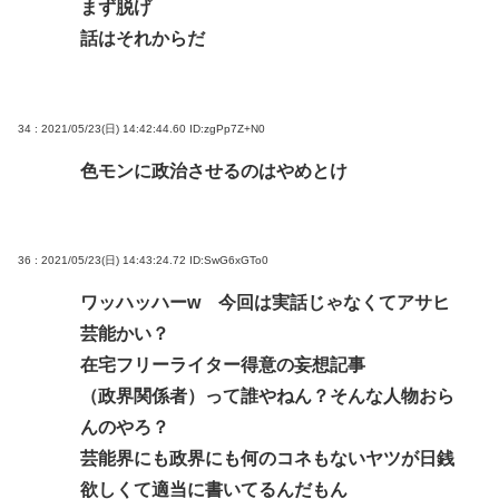
まず脱げ
話はそれからだ
34 : 2021/05/23(日) 14:42:44.60
ID:zgPp7Z+N0
色モンに政治させるのはやめとけ
36 : 2021/05/23(日) 14:43:24.72
ID:SwG6xGTo0
ワッハッハーw 今回は実話じゃなくてアサヒ
芸能かい？
在宅フリーライター得意の妄想記事
（政界関係者）って誰やねん？そんな人物おら
んのやろ？
芸能界にも政界にも何のコネもないヤツが日銭
欲しくて適当に書いてるんだもん