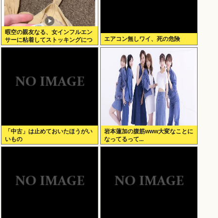
暇空の親友なる、女インフルエン
エアコン無しワイ、死の危険
サーに粘着してストッキングにつ
いて語りだし嫌儲卿として格を見
せつける
「中古」は止めておいたほうがい
岩本蓮加の腹筋www大変なことに
いもの
なってるって...