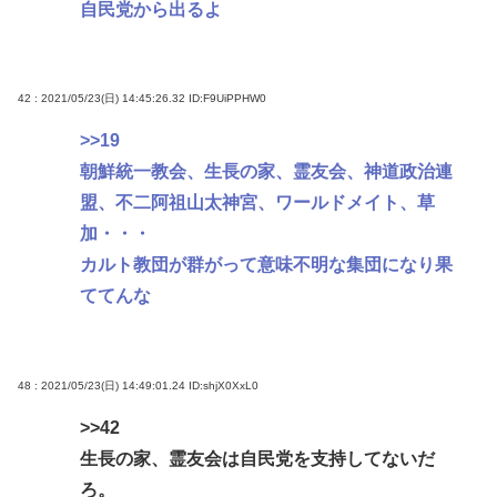
自民党から出るよ
42 : 2021/05/23(日) 14:45:26.32
ID:F9UiPPHW0
>>19
朝鮮統一教会、生長の家、霊友会、神道政治連
盟、不二阿祖山太神宮、ワールドメイト、草
加・・・
カルト教団が群がって意味不明な集団になり果
ててんな
48 : 2021/05/23(日) 14:49:01.24
ID:shjX0XxL0
>>42
生長の家、霊友会は自民党を支持してないだ
ろ。