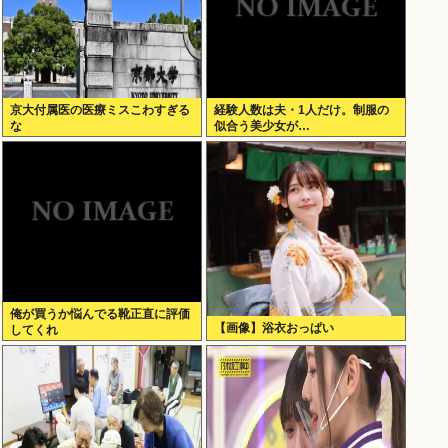
京大付属医の医療ミスこわすぎる
経験人数は夫・1人だけ。制服の
な
似合う美少女が…
俺が買うか悩んでる靴正直に評価
【画像】浴衣おっぱい
してくれ