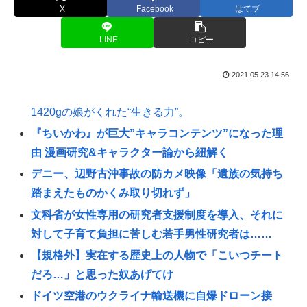
X
Facebook
はてブ
LINE
コピー
2021.05.23 14:56
1420gの娘がくれた“生きる力”。
『ちいかわ』が巨大”キャラコンテンツ”になった理
由 漫画研究&キャラクター論から紐解く
デニー、辺野古沖事故の防カメ映像「遺族の気持ち
踏まえたものかくみ取り切れず」
文科省が女性専用の研究者支援制度を導入、それに
対して子育て負担に苦しむ若手男性研究者は……
【規格外】実在する歴史上の人物で「こいつチート
だろ…」と思った奴あげてけ
ドイツ空港のウクライナ輸送機に自爆ドローン接