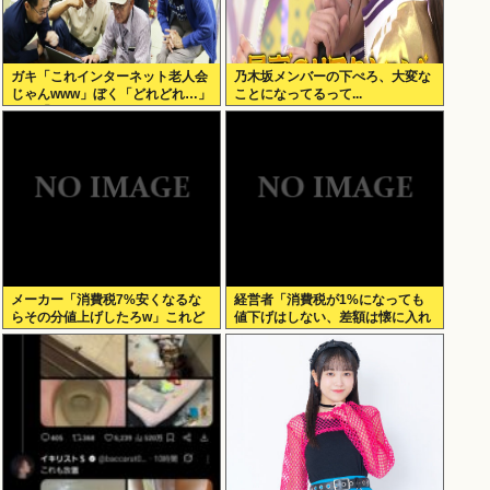
ガキ「これインターネット老人会
乃木坂メンバーの下ぺろ、大変な
じゃんwww」ぼく「どれどれ…」
ことになってるって...
ガキ「ニコニコ！らきすた！ボカ
ロ！」ぼく「はぁ…」
メーカー「消費税7%安くなるな
経営者「消費税が1%になっても
らその分値上げしたろw」これど
値下げはしない、差額は懐に入れ
うすんの？
る」