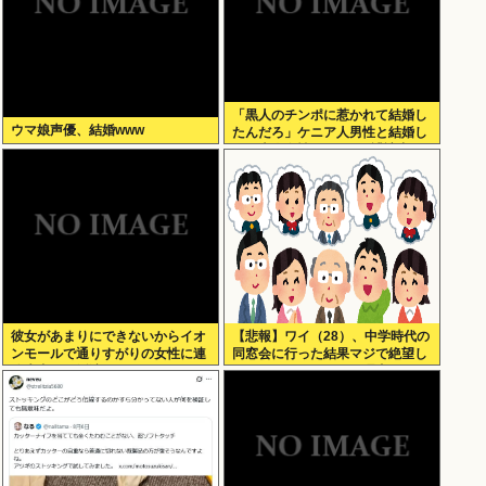
「黒人のチンポに惹かれて結婚し
ウマ娘声優、結婚www
たんだろ」ケニア人男性と結婚し
た日本人女性（31）に”誹謗中
傷”殺到
彼女があまりにできないからイオ
【悲報】ワイ（28）、中学時代の
ンモールで通りすがりの女性に連
同窓会に行った結果マジで絶望し
絡先書いた紙渡すよ
てしまう・・・・・・理由がこち
ら・・・・・・