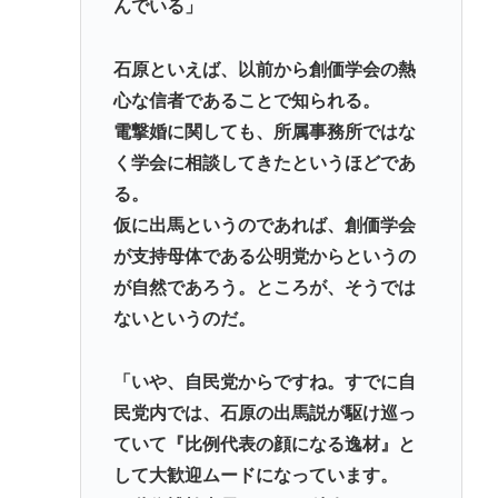
んでいる」
文句にネット騒然
【動画】 35歳美人ママ👩、TV探偵ナイスクに出演も
石原といえば、以前から創価学会の熱
老けすぎている48歳だろと誹謗中傷
心な信者であることで知られる。
面接官「一番結婚したいVTuberは誰ですか？」👈ど
電撃婚に関しても、所属事務所ではな
う答える？
く学会に相談してきたというほどであ
軍事アナリスト「ウクライナに残されている時間は
る。
少ない。民間施設テロではなくプランBやプランCを
仮に出馬というのであれば、創価学会
発動すべき」
が支持母体である公明党からというの
が自然であろう。ところが、そうでは
Powered by livedoor 相互RSS
ないというのだ。
「いや、自民党からですね。すでに自
民党内では、石原の出馬説が駆け巡っ
ていて『比例代表の顔になる逸材』と
して大歓迎ムードになっています。