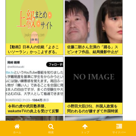
【動画】日本人の伝統「よさこ
佐藤二朗さん主演の「踊る」ス
いソーラン」かっこよすぎる。
ピンオフ作品、結局撮影中止が
古来から我々のDNAに刻まれた
決定www
踊り
令和の虎や武田塾界隈、
小野田大臣(35)、外国人政策を
wakatteTVの炎上を受けて反撃
問われるのが嫌すぎて外国特派
開始
員協会の招待を連続拒否www
ホーム
検索
トップ
サイドバー