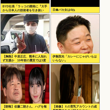
BYD社長「ラッコの開発に『大手
日傘バカ女は4ね
から日本人の技術者を引き抜い
た』って噂は嘘。開発チームに日
本人は0人です」
【胸熱】中居正広、熊本に人知れ
伊集院光「カレーにじゃがいもは
ず支援か 10年前の震災では3度
いらない」
現地入り「誰にも知られなくて良
い」
【朗報】佐藤二朗さん、ハグを報
【画像】Ｘの育乳アカウントの成