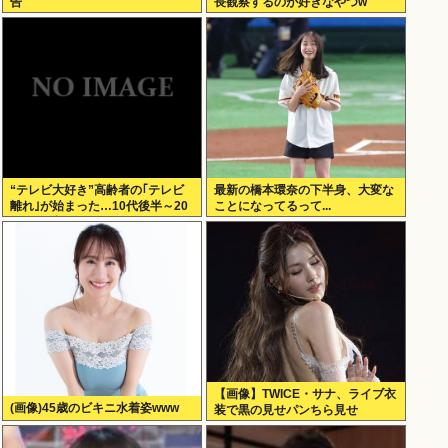
告
長観察するのが好きなやつw
“テレビ大好き”高齢者の｢テレビ
最新の橋本環奈の下半身、大変な
離れ｣が始まった…10代後半～20
ことになってるって...
代の約7割が”ほぼ見ない”
【画像】TWICE・サナ、ライブ衣
(画像)45歳のビキニ水着姿www
装で黒の見せパンちら見せ