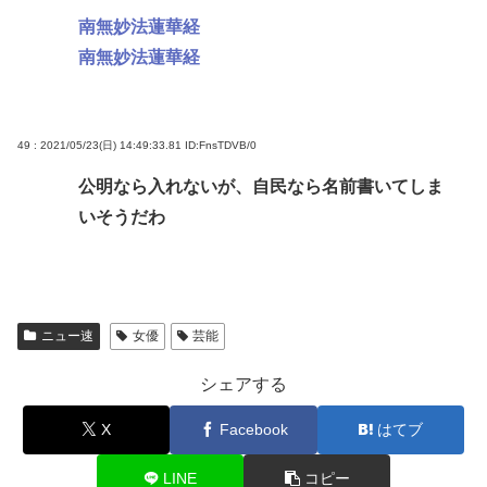
南無妙法蓮華経
南無妙法蓮華経
49 : 2021/05/23(日) 14:49:33.81
ID:FnsTDVB/0
公明なら入れないが、自民なら名前書いてしま
いそうだわ
ニュー速
女優
芸能
シェアする
X
Facebook
はてブ
LINE
コピー