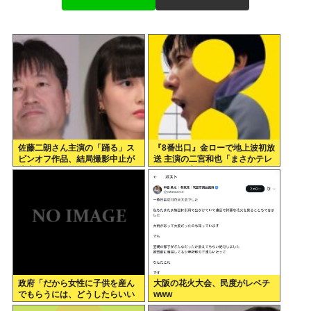
佐藤二朗さん主演の「踊る」ス
『8番出口』金ローで地上波初放
ピンオフ作品、結局撮影中止が
送 主演の二宮和也「まさかテレ
決定www
ビにまで迷い込んでしまうと
は」
政府「だから女性に子供を産ん
大阪の花火大会、民度がレベチ
でもらうには、どうしたらいい
www
のよ;;」