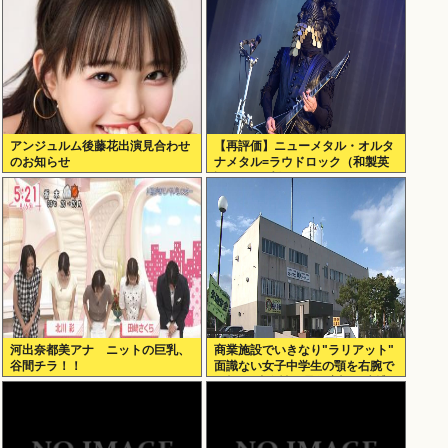
アンジュルム後藤花出演見合わせ
【再評価】ニューメタル・オルタ
のお知らせ
ナメタル=ラウドロック（和製英
語）がZに刺さってるらしい。お
前らがキッズの頃好きだったバン
ドは何？
河出奈都美アナ ニットの巨乳、
商業施設でいきなり"ラリアット"
谷間チラ！！
面識ない女子中学生の顎を右腕で
殴打 22歳女性を暴行容疑で逮捕