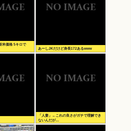
米価格 5キロで
あーしJKだけど身長172あるwww
「人妻」←これの良さがガチで理解でき
ないんだが…