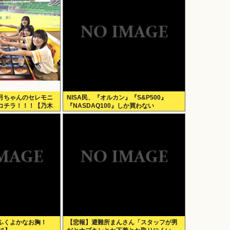
月ちゃんのセレモニ
NISA民、『オルカン』『S&P500』
コチラ！！！【乃木
『NASDAQ100』しか買わない
ふくよかなお胸！
【悲報】避難所まんさん「スタッフが男