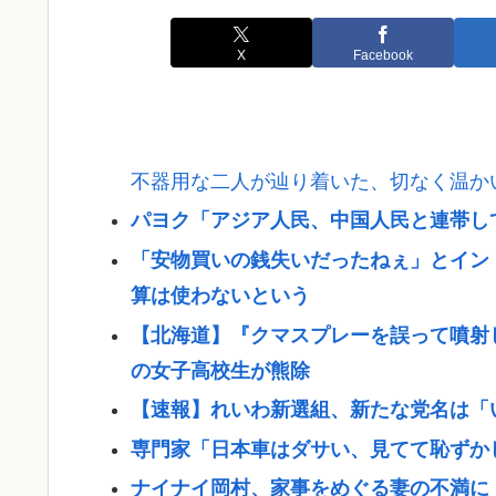
X
Facebook
不器用な二人が辿り着いた、切なく温か
パヨク「アジア人民、中国人民と連帯し
「安物買いの銭失いだったねぇ」とイン
算は使わないという
【北海道】『クマスプレーを誤って噴射
の女子高校生が熊除
【速報】れいわ新選組、新たな党名は「
専門家「日本車はダサい、見てて恥ずか
ナイナイ岡村、家事をめぐる妻の不満に