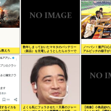
数年しまっておいたマキタのバッテリー
ノーバン！瀬戸口心
ム教えろ
（新品）を充電しようとしたらエラーで
アルピッチの様子が
充電できないんだが！復活させる方法教
坂46】
えろ
現するイカを
よくも私にフェラさせた！天幕のジャー
【画像】小島凪紗の