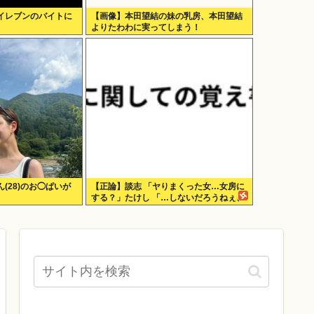
イレブンのバイトに
【画像】本田望結の妹の乳房、本田望結
よりたわわに実ってしまう！
(28)のお◯ぱいが
【正論】談志 「ヤりまくった女…女房に
する？」たけし 「…しないだろうねぇ、
やっぱ」