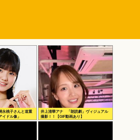
嗣永桃子さんと道重
井上清華アナ 「朗読劇」ヴィジュアル
アイドル像」
撮影！！【GIF動画あり】