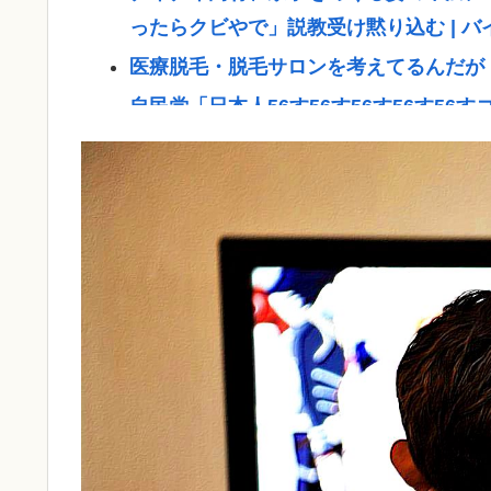
ったらクビやで」説教受け黙り込む | 
医療脱毛・脱毛サロンを考えてるんだが
自民党「日本人56す56す56す56す5
【戦後最長】日本、なんと74ヶ月連続
ジャンポケ斉藤「同意があったんです。
いの？
(ヽ´ん`)「手術が始まった…大丈夫大丈夫
「！？」
【衝撃】兵庫県斎藤知事、海外事業所を
る」・・・・・・・・・
【驚愕】いまだに続いていると聞いてビ
た」
地震の瞬間の手術室の防犯カメラが開示