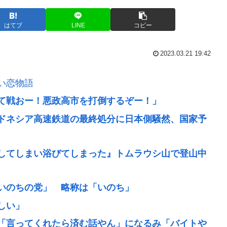
はてブ
LINE
コピー
2023.03.21 19:42
い恋物語
て戦おー！悪政高市を打倒するぞー！」
ドネシア高速鉄道の最終処分に日本側騒然、国家予
してしまい浴びてしまった』トムラウシ山で登山中
いのちの党」 略称は「いのち」
しい」
「言ってくれたら済む話やん」になるみ「バイトや