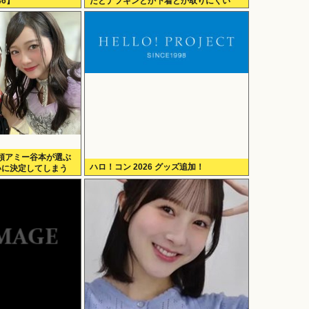
6】
だとナプキンとか下着とか取りにくい
の！！」
領アミー谷本が選ぶ
ハロ！コン 2026 グッズ追加！
いに決定してしまう