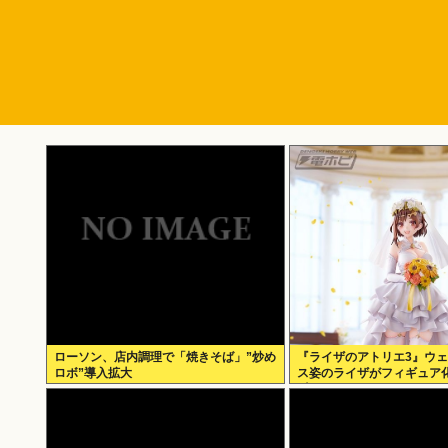
ローソン、店内調理で「焼きそば」”炒め
『ライザのアトリエ3』ウ
ロボ”導入拡大
ス姿のライザがフィギュア化
∀ﾟ)───!!!!!