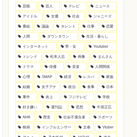
芸能
芸人
テレビ
ニュース
アイドル
女優
社会
ジャニーズ
番組
議論
タレント
仕事
恋愛
人間
ダウンタウン
生活・暮らし
インターネット
男・女
Youtuber
トレンド
松本人志
画像
まんさん
ドラマ
俳優
音楽
人間関係
心理
SMAP
経済
レスバ
家族
結婚
女子アナ
政治
食事
日本
事件
炎上
フジテレビ
学校
好き嫌い
週刊誌
思想
中居正広
NHK
歴史
社会不適合者
スポーツ
映画
インフルエンサー
文春
Vtuber