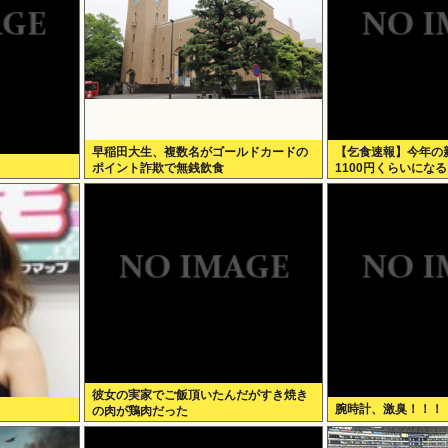
早稲田大生、複数名がゴールドカードの
【乞食速報】今年の新
ポイント詐欺で無銭飲食
1100円くらいになる
彼女の実家でご飯頂いたんだがすき焼き
腕時計、激臭！！！
の肉が鶏肉だった