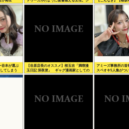
合が発生
ドゥーガルのように復讐燃える女性。ジ
【こんなぎ】【櫻坂4
ャンポケ斎藤2500万拒否
ー谷本が選ぶ
【谷原店長のオススメ】桜玉吉「満喫漫
アミーズ事務所の首
定してしまう
玉日記 深夜便」 ギャグ漫画家としての
スペオキ5人集がつ
苦悩経た中年の日常に共感