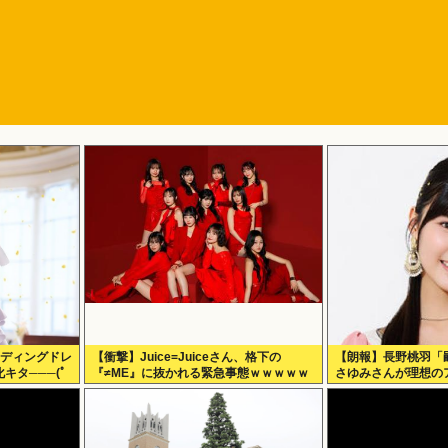
ェディングドレ
【衝撃】Juice=Juiceさん、格下の
【朗報】長野桃羽「
キタ───(ﾟ
『≠ME』に抜かれる緊急事態ｗｗｗｗｗ
さゆみさんが理想の
ｗｗｗｗｗｗｗ