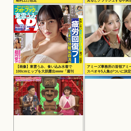
期利上げ想定
見るとクラッシュする不具
【画像】東雲うみ、食い込み水着で
アミーズ事務所の首領アミ
100cmヒップを大胆露出www「週刊
スペオキ5人集がついに決
SPA!」のグラビアオフショットが万バ
ズ！！！