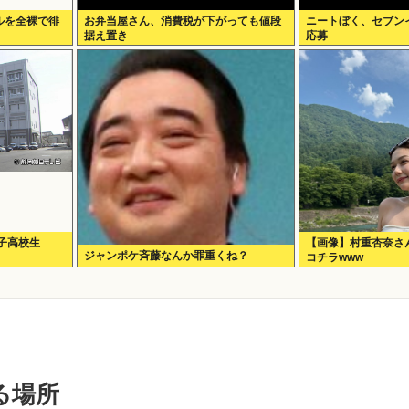
ルを全裸で徘
お弁当屋さん、消費税が下がっても値段
ニートぼく、セブン
据え置き
応募
子高校生
【画像】村重杏奈さん
ジャンポケ斉藤なんか罪重くね？
コチラwww
る場所