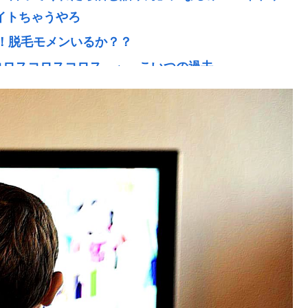
バイトちゃうやろ
！脱毛モメンいるか？？
6すコロスコロスコロス…」←こいつの過去
で景気回復していた‥‥
本当です。信じて下さい」 ←何でこの主張が通らな
落ち着け」医師「キャー地震よー！」(;ﾟんﾟ)
全て廃止へ「公務員が海外で遊ぶためにあ
ビる漫画「ながされて藍蘭島」「咲」「らき☆す
されてしまう 熊本県八代