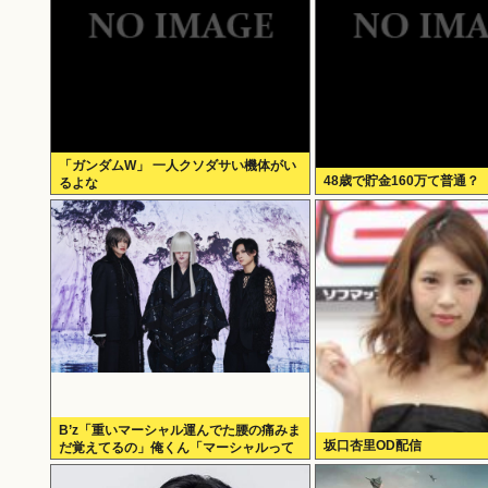
「ガンダムW」 一人クソダサい機体がい
48歳で貯金160万て普通？
るよな
B’z「重いマーシャル運んでた腰の痛みま
坂口杏里OD配信
だ覚えてるの」俺くん「マーシャルって
何？ 」