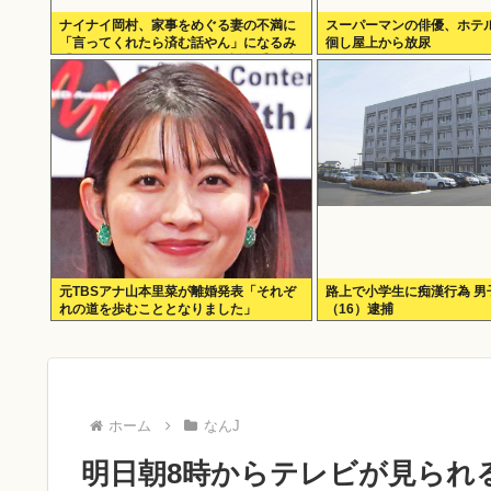
ナイナイ岡村、家事をめぐる妻の不満に
スーパーマンの俳優、ホテ
「言ってくれたら済む話やん」になるみ
徊し屋上から放尿
「バイトやったらクビやで」説教受け黙
り込む
元TBSアナ山本里菜が離婚発表「それぞ
路上で小学生に痴漢行為 男
れの道を歩むこととなりました」
（16）逮捕
ホーム
なんJ
明日朝8時からテレビが見られ