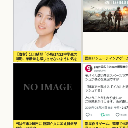
【逸材】江口紗耶「小島はなは中学生の
面白いシューティングゲー
同期に年齢差を感じさせないように気を
遣っているが、同期2人は気づ
円は年末149円に 協調介入に加え日銀早
部屋作りゲーム、確率で出