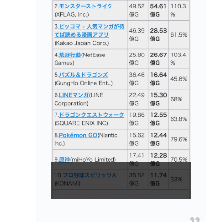
【悲報】みいちゃん作者「みいちゃん母は障害者な
ので自分が殺したと思い込んで自白しました」←な
にこれ
ジャンプストアで大量注文→キャンセルを繰り返し
た女を逮捕 「注文で欲求が満たされた」総額43億円
ジョジョってネットでジョジョ立ちが話題になり始
めた2000年代初頭くらいから急にすげえ人気作品扱
いになったよな
東京都の最低賃金1280円に引き上げへ…54円アッ
プ、10月1日にも適用
Powered by livedoor 相互RSS