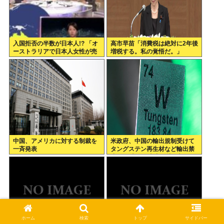
入国拒否の半数が日本人!? 「オ
高市早苗「消費税は絶対に2年後
ーストラリアで日本人女性が売
増税する。私の覚悟だ。」
春」
中国、アメリカに対する制裁を
米政府、中国の輸出規制受けて
一斉発表
タングステン再生材など輸出禁
止へ 日本さん米中に挟み撃ちさ
れる形に
ホーム
検索
トップ
サイドバー