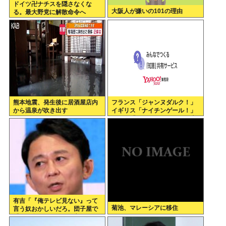
ドイツ卍ナチスを隠さなくな
大阪人が嫌いの101の理由
る。最大野党に解散命令へ
熊本地震、発生後に居酒屋店内
フランス「ジャンヌダルク！」
から温泉が吹き出す
イギリス「ナイチンゲール！」
インド「マザーテレサ！」日本
「…」
有吉「『俺テレビ見ない』って
菊池、マレーシアに移住
言う奴おかしいだろ。団子屋で
『団子食べない』って言うか？
こっちは芸人だぞ」