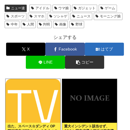
ニュー速
アイドル
ウマ娘
ガジェット
ゲーム
スポーツ
スマホ
ソシャゲ
ニュース
モーニング娘
中年
人間
判明
画像
野球
シェアする
X
Facebook
はてブ
LINE
コピー
出た、スペース☆ダンディ OP
重大インシデント該当せず、