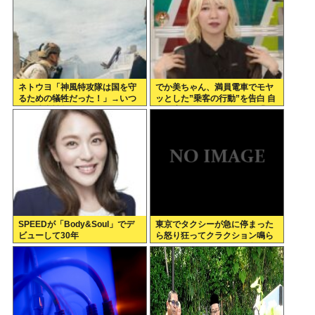
ネトウヨ「神風特攻隊は国を守
でか美ちゃん、満員電車でモヤ
るための犠牲だった！」→いつ
ッとした”乗客の行動”を告白 自
から防衛戦争になったんだ？侵
身を扇子などであおぐ人に「オ
略者だろジャップはwww
イニーがつらくて…」
SPEEDが「Body&Soul」でデ
東京でタクシーが急に停まった
ビューして30年
ら怒り狂ってクラクション鳴ら
してるやつ、だいたい田舎ナン
バーwww