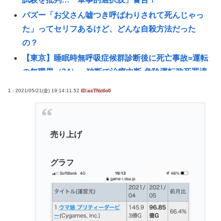
パズー「お父さん嘘つき呼ばわりされて死んじゃっ
た」ってセリフあるけど、どんな自殺方法だった
の？
【東京】睡眠時無呼吸症候群診断後に死亡事故=運転
の無職男（34）、独断で治療中断-危険運転致死罪適
用も
1 : 2021/05/21(金) 19:14:11.52
ID:asTNztlo0
ディズニーのおいなり巻（600円）、卑猥すぎて賛否
両論www
日産e-power、無給油で1980km走行しギネス記録を
売り上げ
達成、無駄な発電や送電ロスなくEVよりエコを証明
【高市】「ナフサがなくなる」現状超頑張って延命
グラフ
してるだけでどんどん不足してる状況は改善してな
いのにもうナフサあることになった理由
【速報】イオン熊本の爆心地に“マップにない部
屋” 店員らが語った爆発直前の様子