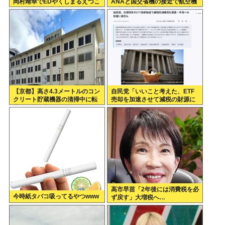
岡村靖幸でEDやくしまるえつこ
ANAと国交省機の接近で航空機
なのに内容が意味不明なアニメ
衝突防止装置（TCAS）の警報
が作動したトラブル、羽田空港
沖、全日空に通知
【京都】高さ4.3メートルのコン
自民党「いいこと考えた、ETF
クリート貯蔵機器の清掃中に転
売却を加速させて減税の財源に
落し男性死亡、伏見区の工場
しよう」
高市早苗「2年後には消費税を必
今時紙タバコ吸ってるやつwww
ず戻す」大増税へ…