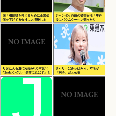
国「相続税を抑えるために企業価
ジャンポケ斉藤の被害女性「事件
値を下げてる会社に大増税しま
後にバウムクーヘン売ったり
す。低PBRの会社は大増税を覚悟
TikTokライブしててムカついた」
せよ」
りおたんも遂に完売が! 乃木坂46
きゃりーぱみゅぱみゅ、本名が
42ndシングル「是非に及ばず」ミ
「桐子」だと公表
ーグリ 8次完売表がこちら!