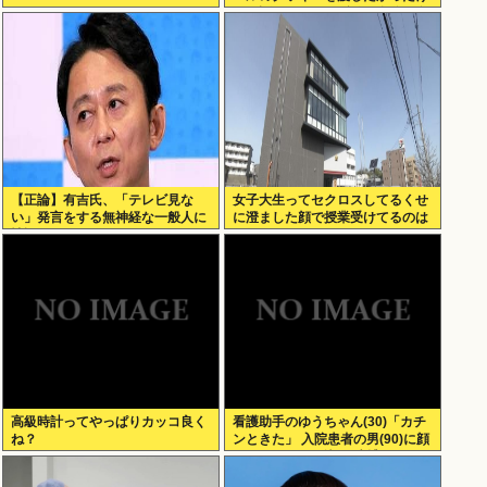
ど、話しかけられず結局自分で食
べた」
【正論】有吉氏、「テレビ見な
女子大生ってセクロスしてるくせ
い」発言をする無神経な一般人に
に澄ました顔で授業受けてるのは
憤慨
何故？？
高級時計ってやっぱりカッコ良く
看護助手のゆうちゃん(30)「カチ
ね？
ンときた」 入院患者の男(90)に顔
面パンチを叩き込む 逮捕