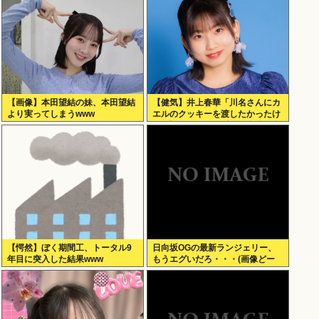
【画像】本田望結の妹、本田望結
【健気】井上春華「川名さんにカ
より実ってしまうwww
エルのクッキーを渡したかったけ
ど、話しかけられず結局自分で食
べた」
【愕然】ぼく期間工、トータル9
日向坂OGの最新ランジェリー、
年目に突入した結果www
もうエグいだろ・・・(画像どー
ん)