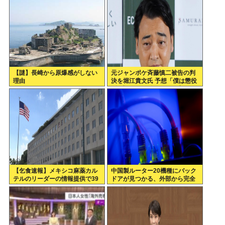
【謎】長崎から原爆感がしない
元ジャンポケ斉藤慎二被告の判
理由
決を堀江貴文氏 予想「僕は懲役
4年求刑され 2年6か月の実刑だ
ったが…」
【乞食速報】メキシコ麻薬カル
中国製ルーター20機種にバック
テルのリーダーの情報提供で39
ドアが見つかる、外部から完全
億円急げ！
制御される恐れ