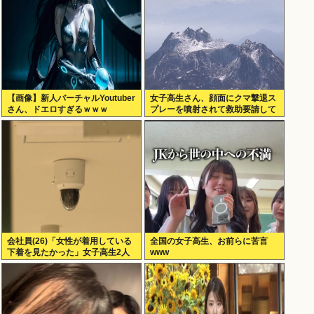
【画像】新人バーチャルYoutuber
女子高生さん、顔面にクマ撃退ス
さん、ドエロすぎるｗｗｗ
プレーを噴射されて救助要請して
しまう
会社員(26)「女性が着用している
全国の女子高生、お前らに苦言
下着を見たかった」女子高生2人
www
の下着を盗撮