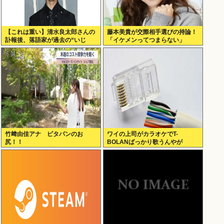
【これは重い】清水良太郎さんの
藤本美貴が交際相手選びの持論！
訃報後、落語家が過去の“いじ
「イケメンってつまらない」
め・暴行被害”を告発
竹﨑由佳アナ ピタパンのお
ワイの上司がカラオケでT-
尻！！
BOLANばっかり歌うんやが