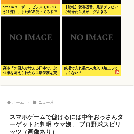
Steamユーザー、ビデメモ16GB
【朗報】賀喜遥香、最新グラビア
が主流に。まだ8GB使ってるドア
で見せた生足がエグすぎる
ホの嫌儲民は反省文書いてね。
高市「外国人が増える日本で、永
銭湯で入れ墨の人出入り禁止って
住権を与えられたら生活保護を貰
古くない？
うなんて人が増えては困る。日本
人以上の水準の人のみ許可しま
す」
ホーム
ニュー速
スマホゲームで儲けるには中年おっさんタ
ーゲットと判明 ウマ娘。 プロ野球スピリ
ッツ（画像あり）