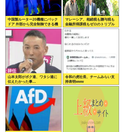
中国製ルーター20機種にバック
マレーシア、相続税も贈与税も
ドア 外部から完全制御できる機
金融所得課税もゼロのトリプル
能が仕込まれていた
ゼロで優秀な移民を海外から集
めてしまう…
山本太郎がボク達、ワタシ達に
令和の虎社長、チームみらい支
伝えたかった事…
持表明www