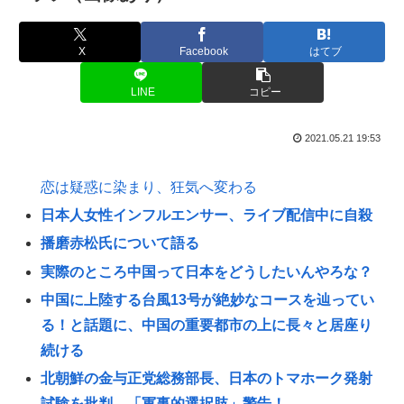
X
Facebook
はてブ
LINE
コピー
2021.05.21 19:53
恋は疑惑に染まり、狂気へ変わる
日本人女性インフルエンサー、ライブ配信中に自殺
播磨赤松氏について語る
実際のところ中国って日本をどうしたいんやろな？
中国に上陸する台風13号が絶妙なコースを辿ってい
る！と話題に、中国の重要都市の上に長々と居座り
続ける
北朝鮮の金与正党総務部長、日本のトマホーク発射
試験を批判…「軍事的選択肢」警告！