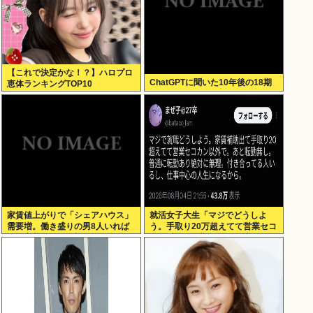
【これで決定かな！？】ハロプロ
ChatGPTに聞いた10年後の18期
恵体ランキングTOP10
家賃値上がりで「シェアハウス」
就活女子大生「マジでどうしよ
需要増。働き盛りの男8人いれば
う。手取り20万超えてて営業セコ
一軒家暮らしも余裕で毎日楽しい
カン以外で転勤無しの会社ない」