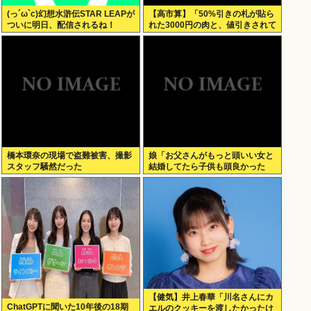
(っ´ω`c)幻想水滸伝STAR LEAPが
【高市算】「50%引きの札が貼ら
ついに明日、配信されるね！
れた3000円の肉と、値引きされて
いない1000円の肉では安いのはど
ちらか」父の答え「50%引きの
肉」
橋本環奈の現場で盗難被害、撮影
娘「お父さんがもっと頭いい女と
スタッフ騒然だった
結婚してたら子供も頭良かった
よ。頭悪いクソ女と結婚してごめ
んなさいって謝れよ」どう返せば
いい？
【健気】井上春華「川名さんにカ
ChatGPTに聞いた10年後の18期
エルのクッキーを渡したかったけ