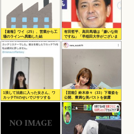
【速報】ワイ（25）、営業から工
有田哲平、高田馬場は「嫌いな街
場のラインへ異動した結
ですね」「早稲田大学がございま
果・・・・・・
す、僕は落ちましたので」
1浪して法政に入った女さん、ワ
【芸能】鈴木奈々（33）下着姿を
カッテTVのせいでジサツする
公開、豊満な美バストを披露