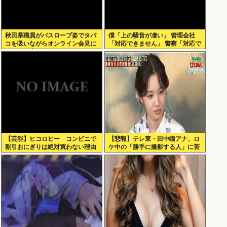
秋田県職員がバスローブ姿でタバ
僕「上の騒音が凄い」 管理会社
コを吸いながらオンライン会見に
「対応できません」 警察「対応で
どこのお貴族様だよw
きません」
【芸能】ヒコロヒー コンビニで
【悲報】テレ東・田中瞳アナ、ロ
割引おにぎりは絶対買わない理由
ケ中の「勝手に撮影する人」に苦
言「面識のない方にカメラを向け
られるのは恐怖」