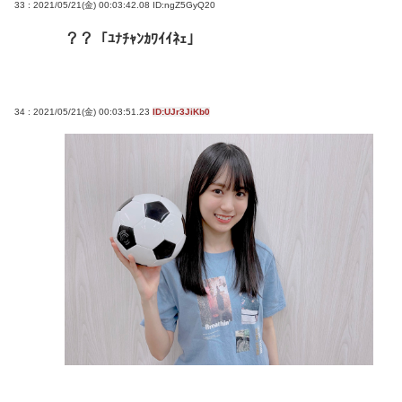
33 : 2021/05/21(金) 00:03:42.08
ID:ngZ5GyQ20
？？「ﾕﾅﾁｬﾝｶﾜｲｲﾈｪ」
34 : 2021/05/21(金) 00:03:51.23
ID:UJr3JiKb0