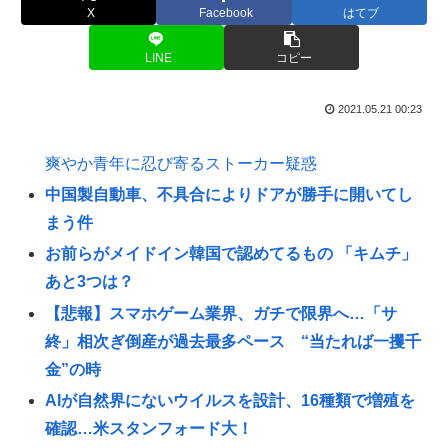
X
Facebook
はてブ
LINE
コピー
2021.05.21 00:23
爽やか青年に忍び寄るストーカー疑惑
中国製自動車、不具合によりドアが勝手に開いてし
まう件
お前らがメイドイン韓国で認めてるもの 「キムチ」
あと3つは？
【悲報】スマホゲーム業界、ガチで限界へ…「サ
終」相次ぎ倒産が過去最多ペース “当たれば一攫千
金”の時
AIが自然界にないウイルスを設計、16種類で増殖を
確認…米スタンフォード大！