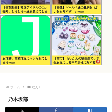
【衝撃動画】韓国アイドルのエ□
【画像】ギャル「妹の豊胸お○ぱ
売り、とうとう一線を超えてしま
いおもろすぎ！」www
う！【乳首あり】
女球審、高校球児にキレられてし
【高市】 ちいかわの映画館で小学
まうwww
生女児による中年男性に対する声
かけが発生 映画特典をおねだり
ホーム
なんJ
乃木坂部