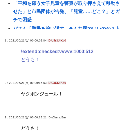
「平和を願う女子児童を警察が取り押さえて移動さ
せた」と市民団体が告発、「児童……どこ？」とガ
チで困惑
パさん「難民を追い返す。そんな国でいいのか？入
管法強行抗議！」
1 : 2021/05/21(金) 00:00:02.84
ID:UJr3JiKb0
【速報】悠仁さま 初の“おことば”
!extend:checked:vvvvv:1000:512
【悲報】楽天モバイルさんww9月末に人権を失う模
どうも！
様www
ひろゆき氏 「貧乏人が多い」男性の特徴とは？「性
欲弱い人ってモチベーションも低いので貧乏人多
2 : 2021/05/21(金) 00:00:15.63
ID:UJr3JiKb0
い」 | 貧乏人は頭悪い人が多い
ヤクボンジュール！
【緊急】少子化の原因、判明するwww
これどういうこと？池袋暴走事故の捜査陣営、飯塚
幸三受刑者を逮捕しなくていい理由を考えるために
3 : 2021/05/21(金) 00:00:19.21
ID:uXunzJZnr
1000ページもの法解釈書を読んでた模様…自民議員
どうも！