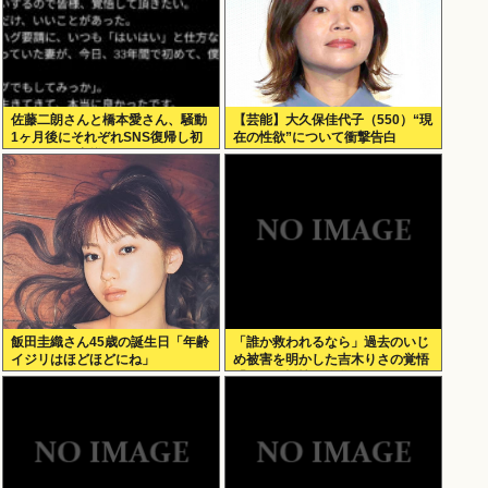
佐藤二朗さんと橋本愛さん、騒動
【芸能】大久保佳代子（550）“現
1ヶ月後にそれぞれSNS復帰し初
在の性欲”について衝撃告白
ツイートが出揃う
飯田圭織さん45歳の誕生日「年齢
「誰か救われるなら」過去のいじ
イジリはほどほどにね」
め被害を明かした吉木りさの覚悟
「つらい記憶は浄化できた。子ど
もが知っても大丈夫」