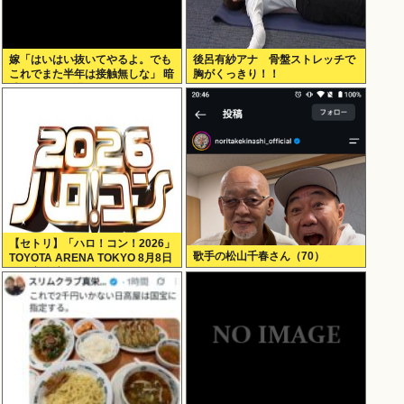
嫁「はいはい抜いてやるよ。でも
後呂有紗アナ 骨盤ストレッチで
これでまた半年は接触無しな」 暗
胸がくっきり！！
黙のこれツラ過ぎるだろ
【セトリ】「ハロ！コン！2026」
歌手の松山千春さん（70）
TOYOTA ARENA TOKYO 8月8日
昼・夜公演セットリス