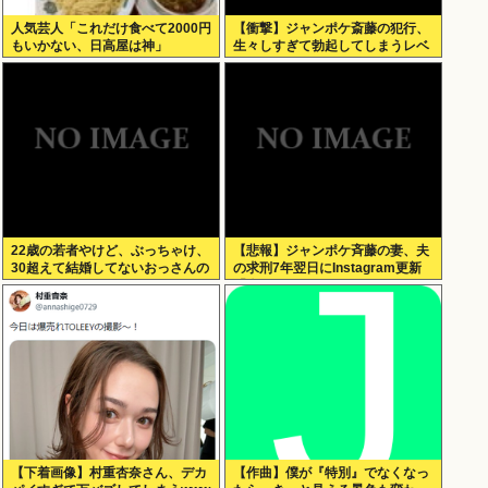
人気芸人「これだけ食べて2000円
【衝撃】ジャンポケ斎藤の犯行、
もいかない、日高屋は神」
生々しすぎて勃起してしまうレベ
ルwww
22歳の若者やけど、ぶっちゃけ、
【悲報】ジャンポケ斉藤の妻、夫
30超えて結婚してないおっさんの
の求刑7年翌日にInstagram更新
こと見下してる
「楽しすぎた」
【下着画像】村重杏奈さん、デカ
【作曲】僕が『特別』でなくなっ