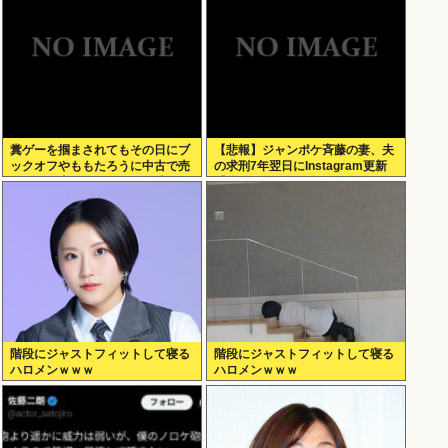
糞ゲーを掴まされてもその日にブ
【悲報】ジャンポケ斉藤の妻、夫
ックオフやももたろうに中古で売
の求刑7年翌日にInstagram更新
りつける事ができなくなる時代に
「楽しすぎた」
突入
階段にジャストフィットして寝る
階段にジャストフィットして寝る
ハロメンｗｗｗ
ハロメンｗｗｗ