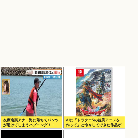
友廣南実アナ 海に落ちてパンツ
AIに「ドラクエ5の昔風アニメを
が透けてしまうハプニング！！
作って」と命令してできた作品が
【GIF動画あり】
これ、感想よろ