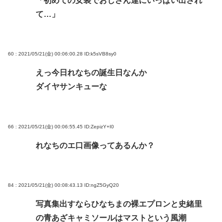
「初めての女装でおじさん達にいっぱい出され
て…」
60 : 2021/05/21(金) 00:06:00.28
ID:k5sVB8sy0
えっ今日れなちの誕生日なんか
ダイヤサンキューな
66 : 2021/05/21(金) 00:06:55.45
ID:ZepizY+I0
れなちのエ口画像ってあるんか？
84 : 2021/05/21(金) 00:08:43.13
ID:ngZ5GyQ20
写真集出すならひなちまの裸エプロンと史緒里
の青あざキャミソールはマストという風潮