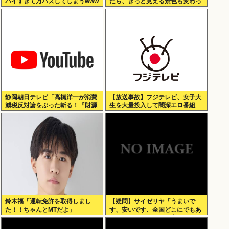
パイすぎて万バズしてしまうwww
たら、きっと見える景色も変わっ
てしまう。⋯だから曖昧でいい。
どうか、白黒ハッキリさせないで
静岡朝日テレビ「高橋洋一が消費
【放送事故】フジテレビ、女子大
減税反対論をぶった斬る！『財源
生を大量投入して闇深エロ番組
ない』を完全論破」
www
鈴木福「運転免許を取得しまし
【疑問】サイゼリヤ「うまいで
た！！ちゃんとMTだよ」
す、安いです、全国どこにでもあ
ります」←こいつの弱点