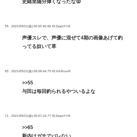
史緒里随分偉くなったな😡
55 : 2021/05/21(金) 00:05:40.66
ID:ZepizY+I0
声優スレで、声優に混ぜて4期の画像あげて釣
ってる奴いて草
65 : 2021/05/21(金) 00:06:44.75
ID:XA3Icox/0
>>55
与田は毎回釣られるやついるよな
71 : 2021/05/21(金) 00:07:24.77
ID:ZepizY+I0
>>65
新内はガチでバレない