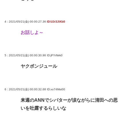
からも圧力
誰でもできる仕事してるやつって死にたくならん
の？
4 : 2021/05/21(金) 00:00:27.36
ID:UJr3JiKb0
なして君ら「テスラ」買わないの？モデル3なら300
お話しよ～
万程度で買える.コスパ最強車がここにあるのに
林家パー子、認知症が進行「一人で外出られない」
難聴で夫・ペーと「筆談」…自宅全焼から約1年
5 : 2021/05/21(金) 00:00:30.96
ID:jPYrNirk0
一番うまい葉っぱがほうれん草という風潮
ヤクボンジュール
Powered by livedoor 相互RSS
6 : 2021/05/21(金) 00:00:32.68
ID:xo74Mst00
来週のANNでシバターが涙ながらに清田への思
いを吐露するらしいな