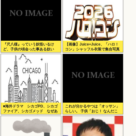
『尺八様』っていう妖怪いるけ
【画像】Juice=Juice、「ハロ！
ど、子供の頃会った事ある奴い
コン」シャッフル衣装で集合写真
る？？
■海外ドラマ シカゴPD、シカゴ
これが分かるやつは「オッサン」
ファイア、シカゴメッド なぜあ
らしい。 子供「おじ！ なんだこ
の人は、あそこまで背負うのか
れは！」