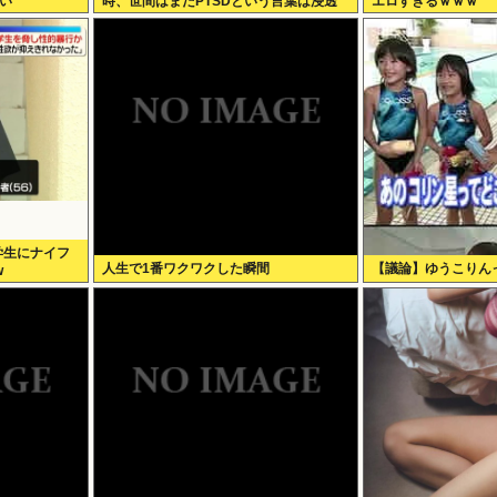
ない
時、世間はまだPTSDという言葉は浸透
エロすぎるｗｗｗ
されていませんでした」
学生にナイフ
人生で1番ワクワクした瞬間
【議論】ゆうこりんっ
w