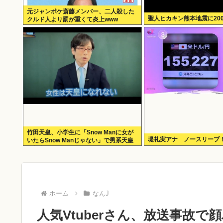
元ジャンポケ斎藤メンバー、二人殺した
聖人ヒカキン熊本地震に20
クルド人より罰が重くて炎上www
竹田天皇、小学生に「Snow Manに女が
堤礼実アナ ノースリーブ
いたらSnow Manじゃない」で男系天皇
を熱弁www
ホーム
なんJ
人気Vtuberさん、放送事故で