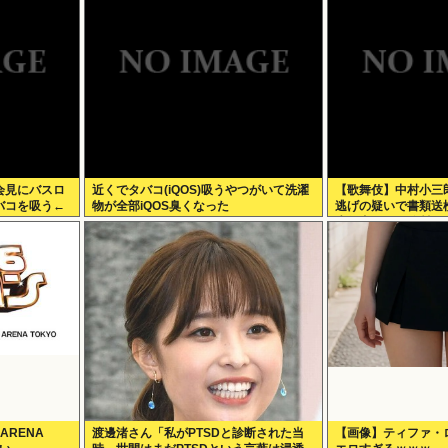
会見にバスロ
近くでタバコ(iQOS)吸うやつがいて洗濯
【歌舞伎】中村小三
バコを吸う←
物が全部iQOS臭くなった
逃げの疑いで書類送
歩行者の20代女性
うえ、そのまま逃走
ARENA
渡邊渚さん「私がPTSDと診断された当
【画像】ティファ・