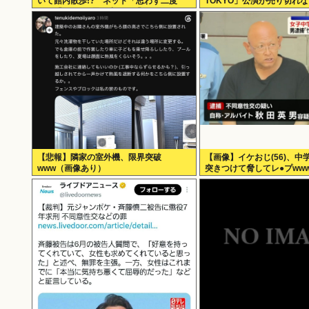
いて館内散歩!? ネット「思わず二度
TOKYO」公演が売り切れ
見」「IWGPを思い出す」「セクシーサン
キュー」
【悲報】隣家の室外機、限界突破
【画像】イケおじ(56)、中
www（画像あり）
突きつけて脅してレ●プww