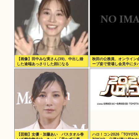
【画像】田中みな実さん(39)、中出し婚
秋田の公務員、オンライン
した途端あっさりした顔になる
ーブ姿で登場し会見中にタ
あのさあ！
【芸能】女優・加藤あい バスタオル巻
ハロ！コン2026「TOYOTA 