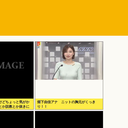
けどちょっと気がか
畑下由佳アナ ニットの胸元がくっき
とか説教とか抜きに
り！！
だけきてくれ