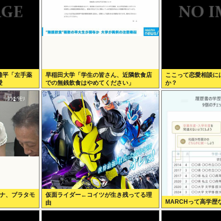
雄平「左手薬
早稲田大学「学生の皆さん、近隣飲食店
ここって恋愛相談に
愛
での無銭飲食はやめてください」
か？
アナ、ブラタモ
仮面ライダー←コイツが生き残ってる理
MARCHって高学歴
由