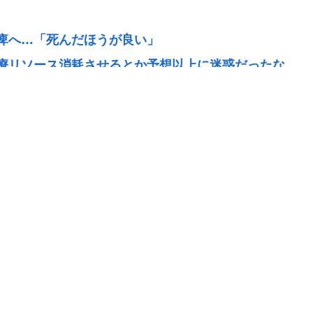
痺へ…「死んだほうが良い」
療リソース消耗させるとか予想以上に迷惑だったな
００人死亡
っと！」←こいつの目的
れない」 日本語作品を字幕で見る人が増えている背
天下の愚策だ」と批判 ★3
害
げ切れるのか