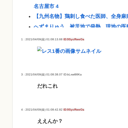
名古屋市 4
【九州名物】鶏刺し食べた医師、全身麻
へずまりゅう、被災地で発熱。現地の医
【熱波】ドイツ、暑すぎて１ヶ月で９６
1 : 2021/04/09(金) 01:08:13.68
ID:9SycRweOa
女「43億円注文して………キャンセル
GACKTや小沢仁志の「セリフが聞き取
景… 聴力低下が原因ではない？
3 : 2021/04/09(金) 01:08:38.07
ID:bLxwi98Ka
【参政党】神谷代表、食料品の消費減税「
だれこれ
【速報】NHK職員が番組出演者から性被
この映画は観なくていいって作品教えて
近場で「天の川」見れる場所教えて🥺
4 : 2021/04/09(金) 01:08:42.82
ID:9SycRweOa
【徹底討論】ワイ(48)無職はこのまま逃
ええんか？