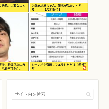
り妖艶、大変なこと
久保史緒里ちゃん、浴衣が似合いすぎ
る！！！【乃木坂46】
害者、想像以上にガ
ジャンポケ斎藤←フェラしただけで懲役7
。示談不可能か。
年