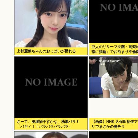
巨人のリリーフ左腕・高梨
上村麗菜ちゃんのおっぱいが揺れる
指に指輪」でお泊まり不倫
さーて、洗濯物干すかな、洗濯バサミ
【画像】NHK 久保田祐佳
「バギィ！！パラパラパラパラ」
リでまさかの胸チラ