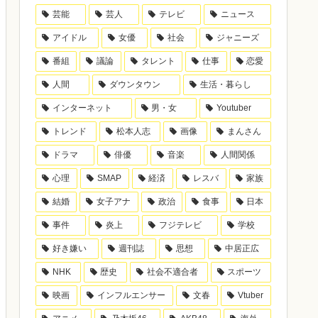
芸能
芸人
テレビ
ニュース
アイドル
女優
社会
ジャニーズ
番組
議論
タレント
仕事
恋愛
人間
ダウンタウン
生活・暮らし
インターネット
男・女
Youtuber
トレンド
松本人志
画像
まんさん
ドラマ
俳優
音楽
人間関係
心理
SMAP
経済
レスバ
家族
結婚
女子アナ
政治
食事
日本
事件
炎上
フジテレビ
学校
好き嫌い
週刊誌
思想
中居正広
NHK
歴史
社会不適合者
スポーツ
映画
インフルエンサー
文春
Vtuber