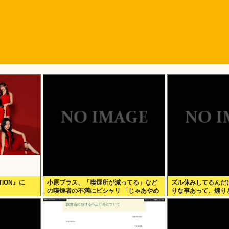
CTION』に
小原ブラス、「喫煙所が減ってる」など
ズル休みしてるんだ
の喫煙者の不満にピシャリ 「じゃあやめ
りな事あって、煽り
れば？タバコなんて家でだけ吸ってれば
客観的意見くれる人
いい」