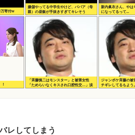
嫌儲やってる中学生やけど、ババア（母
新内眞衣さん、やは
0万寄付w
親）の昼飯が手抜きすぎてキレそう
になってるって...
「斉藤慎二はモンスター」と被害女性
ジャンポケ斉藤の被
！！
「ためらいなくキスされ口腔性交…」涙
チギレしてるもよう
ながらに訴えた被害後の”深刻なPTSD”
顔バレしてしまう