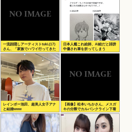
一流顔隠しアーティストtuki.(17)
日本人艦これ絵師、AI絵だと誹謗
さん、「家族でハワイ行ってきた
中傷され筆を折ってしまう
w」 自己顕示欲がどんどん抑えら
れなくなる
レインボー池田、超美人女子アナ
【画像】松本いちかさん、メスガ
と結婚www
キの分際でカルバンクライン下着
を着てしまうwww