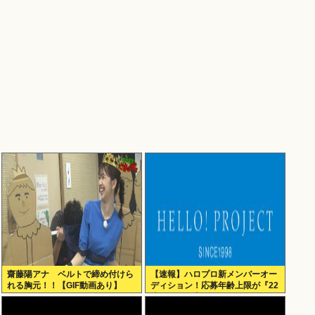
齋藤陽アナ ベルトで締め付けら
【速報】ハロプロ新メンバーオー
れる胸元！！【GIF動画あり】
ディション！応募年齢上限が『22
歳』に引き上げられる