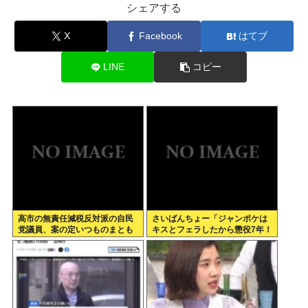
シェアする
X
Facebook
はてブ
LINE
コピー
高市の無責任減税反対派の自民
さいばんちょー「ジャンポケは
党議員、案の定いつものまとも
キスとフェラしたから懲役7年！
なメンツだったwww
執行猶予なし！」←殺人並みに
重くて草