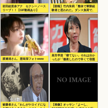
岩田絵里奈アナ セクシーノース
【朗報】竹内朱莉「整体で軍隊経
リーブ！！【GIF動画あり】
験者と思われた。ダンス負荷で、
私の骨と筋肉はもうグチャグチャ
になってい
高市早苗「寝てない」それは分か
渡邊渚さん、意味深フォトwww
ったが「徹夜したので辛くて宿題
やってません」って言う奴高市早
苗以外に見たことないのだが
被爆者さん「わしがケロイドにな
【画像】オッサン「よーし、