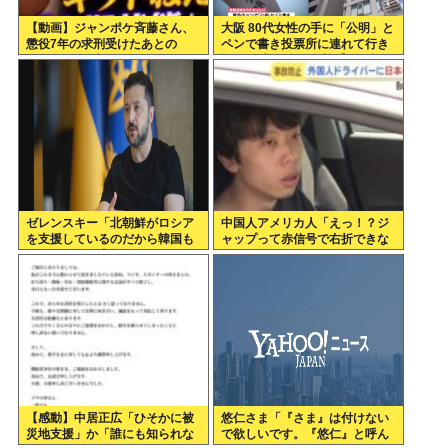
【動画】ジャンポケ斉藤さん、
大阪 80代女性の手に「公明」と
懲役7年の求刑受けたあとの
ペンで書き投票所に連れて行き
TikTokライブ配信がヤバすぎる
投票干渉 60女を送検【いさ酒
と話題にwww
場】
ゼレンスキー「北朝鮮がロシア
中国人アメリカ人「えっ！？ジ
を支援しているのだから韓国も
ャップって赤信号で右折できな
ウクライナを支援しろ」
いの？」
【感動】中居正広「ひそかに被
悠仁さま「『さま』は付けない
災地支援」か「誰にも知られな
で欲しいです。『悠仁』と呼ん