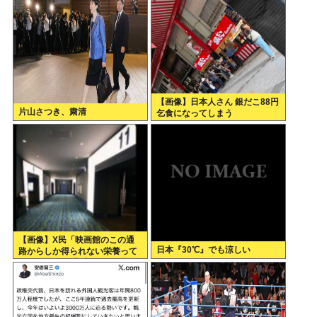
【画像】日本人さん 銀だこ88円
片山さつき、粛清
乞食になってしまう
【画像】X民「映画館のこの通
日本『30℃』でも涼しい
路からしか得られない栄養って
あると思う」 共感できると話題
にwww