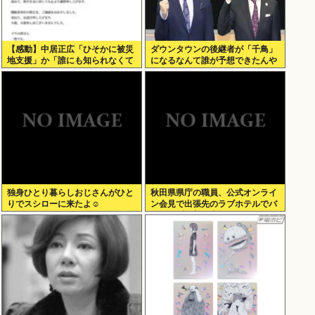
【感動】中居正広「ひそかに被災
ダウンタウンの後継者が「千鳥」
地支援」か「誰にも知られなくて
になるなんて誰が予想できたんや
いい」
独身ひとり暮らしおじさんがひと
秋田県県庁の職員、公式オンライ
りでスシローに来たよ☺
ン会見で出張先のラブホテルでバ
スローブを着て喫煙しながら登場
www