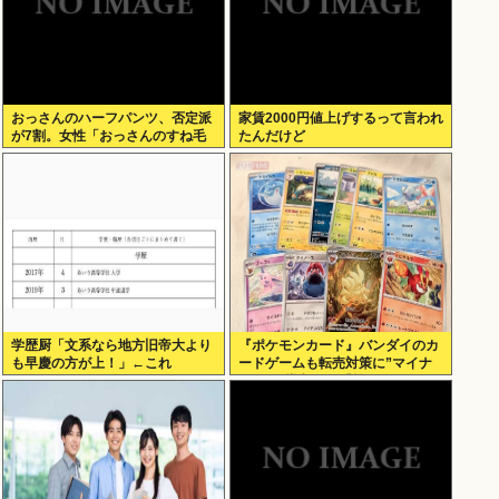
おっさんのハーフパンツ、否定派
家賃2000円値上げするって言われ
が7割。女性「おっさんのすね毛
たんだけど
なんて見たくないじゃないですか
w」
学歴厨「文系なら地方旧帝大より
『ポケモンカード』バンダイのカ
も早慶の方が上！」←これ
ードゲームも転売対策に”マイナ
ンバー”導入開始「効果テキメ
ン」