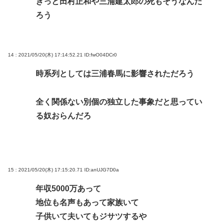
きっと田村正和や三浦建太郎の死もそうなんだ
ろう
14 : 2021/05/20(木) 17:14:52.21
ID:fwO04DCr0
時系列としては三浦春馬に影響されただろう
全く関係ない別個の独立した事象だと思ってい
る奴おらんだろ
15 : 2021/05/20(木) 17:15:20.71
ID:anUJG7D0a
年収5000万あって
地位も名声もあって家族いて
子供いて夫いてもジサツするや