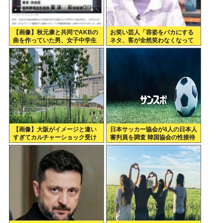
【画像】秋元康と共同でAKBの
お笑い芸人「容姿をバカにする
曲を作っていた男、女子中学生
ネタ、客が全然笑わなくなって
達と撮影した1700点のAVをネ
きた」
ットで販売していたwww
【画像】大阪がイメージと違い
日本サッカー協会が4人の日本人
すぎてカルチャーショック受け
審判員を調査 韓国協会の性接待
てる
疑惑で