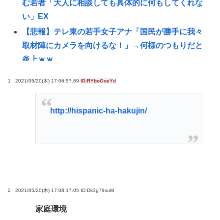
む若者「大人に相談しても具体的に何もしてくれな
い」EX
【悲報】テレ東の若手女子アナ「国民が勝手に我々
取材陣にカメラを向けるな！」→何様のつもりだと
炎上ｗｗ
【悲報】赤ちゃんをゴミ箱に捨てた女、パパ活で8回
1 : 2021/05/20(木) 17:06:57.69
ID:RYboGoeYd
も妊娠していた
【画像】ギャルさん、世界中に発信してる意識ゼロ
http://hispanic-ha-hakujin/
で修学旅行の宿をSNS公開してしまうｗｗｗ
【Pickup08082952】
【衝撃】元ジャンポケ斉藤慎二被告、求刑7年直後に
うつろな目で高額ギフトをねだり続け
る・・・・・・・・・
【衝撃】『ルパン三世』放送当時は「つまらない」
2 : 2021/05/20(木) 17:08:17.05
ID:Dk3g79suM
と酷評も再放送で視聴率30％超えwww
家庭環境
【爆笑】秋田県職員さん、ラブホテルから記者会見