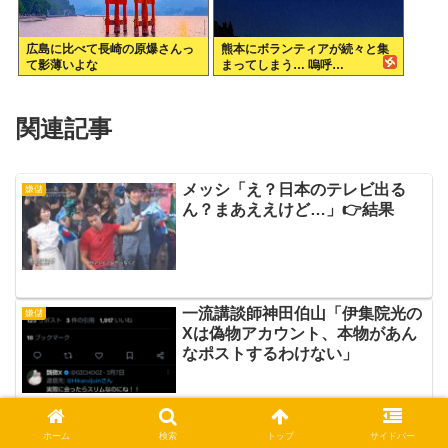
広島に比べて長崎の原爆さんっ
熊本にボランティアが続々と集
て影薄いよな
まってしまう… 嗚呼…
関連記事
メッシ「え？日本のテレビ出る
嫌儲
ん？まあええけど…」👉結果
一流講談師神田伯山「伊集院光の
嫌儲
Xは偽物アカウント、本物があん
なポストするわけない」
浜辺美波とSEXできるけど100日
ホーム
検索
トップ
サイドバー
嫌儲