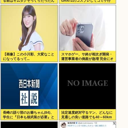
る前はキムタクそっくりたったん
GANTZのコスプレしてコミケ行
じゃ」ハードなギャグをかます
くかー」
【画像】この小川彩、大変なこと
スマホゲー、サ終が相次ぎ開発・
になってるって...
運営事業者の倒産が急増 完全にオ
ワコンか
長崎の語り部のお爺ちゃん(84)、
法定速度絶対守るマン、どんなに
学生に『日本も核武装が必要』と
見通しの良い道路でも40～60km
言われびっくり
以上出さない