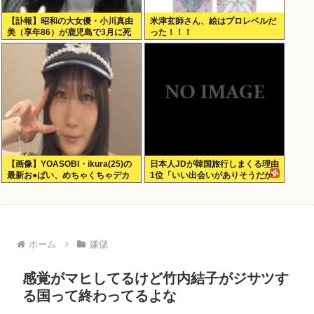
【訃報】昭和の大女優・小川真由
米津玄師さん、絵はプロレベルだ
美（享年86）が鹿児島で3月に死
った！！！
去していた 実娘が明かす「毒母」
の素顔と空白の晩年
【画像】YOASOBI・ikura(25)の
日本人JDが韓国旅行しまくる理由
最新お●ぱい、めちゃくちゃデカ
1位「いい出会いがありそうだか
くなってるやんけ！
ら」
ホーム
嫌儲
感覚がマヒしてるけど竹内結子がジサツす
る国って終わってるよな