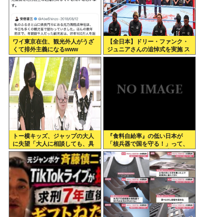
ワイ東京在住、観光外人がうざ
【全日本】ドリー・ファンク・
くて排外主義になるwww
ジュニアさんの追悼式を実施 ス
ピニング・トー・ホールドも流
れる
トー横キッズ、ジャップの大人
『食料自給率』の低い日本が
に失望「大人に相談しても、具
「核兵器で国を守る！」って、
体的に何もしてくれない。結果
頭おかしくね？食べ物止められ
的に傷つく。福祉は自由が奪わ
たら終わりじゃん
れる」