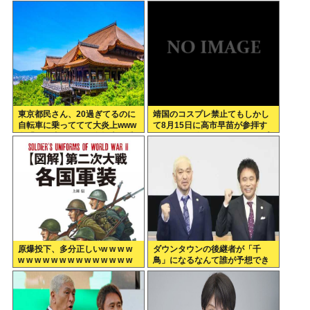
くていい」
でください」
東京都民さん、20過ぎてるのに
靖国のコスプレ禁止てもしかし
自転車に乗っててて大炎上www
て8月15日に高市早苗が参拝す
女「いい歳した男で自転車に乗
ることへの布石か？そらコスプ
るのは知的障がい者だけだよ？
レした馬鹿がいたら絵にならな
いしな
原爆投下、多分正しいw w w w
ダウンタウンの後継者が「千
w w w w w w w w w w w w w w
鳥」になるなんて誰が予想でき
w w w w
たんや