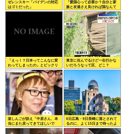
ゼレンスキー「バイデンの対応
「愛国心って必要か？自分と家
はゴミだった」
族と友達さえ良ければ国なんて
どうでもいいじゃん。近所のコ
ンビニの方がまだ大切だわ」7万
いいね
「えっ！？日本ってこんなに変
東京に住んでるけど一生行かな
わってしまったの」とビックリ
いだろうなって区、どこ？
したこと
楽しんごが訴え「中居さん、本
6日広島・9日長崎に落とされて
当にまた戻ってきてほしいで
るのに、よく15日まで待ったよ
す。中居さんいないテレビ
な
は…」