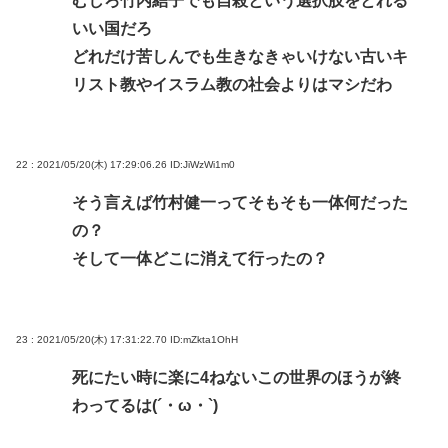
むしろ竹内結子でも自殺という選択肢をとれる
いい国だろ
どれだけ苦しんでも生きなきゃいけない古いキ
リスト教やイスラム教の社会よりはマシだわ
22 : 2021/05/20(木) 17:29:06.26
ID:JiWzWi1m0
そう言えば竹村健一ってそもそも一体何だった
の？
そして一体どこに消えて行ったの？
23 : 2021/05/20(木) 17:31:22.70
ID:mZkta1OhH
死にたい時に楽に4ねないこの世界のほうが終
わってるは(´・ω・`)