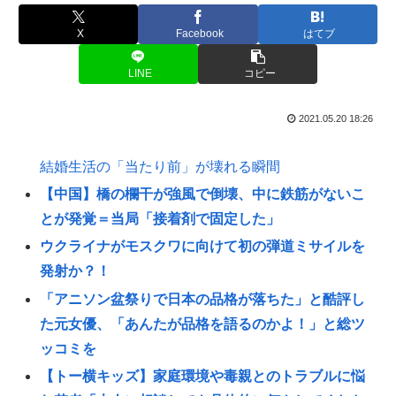
X
Facebook
はてブ
LINE
コピー
2021.05.20 18:26
結婚生活の「当たり前」が壊れる瞬間
【中国】橋の欄干が強風で倒壊、中に鉄筋がないこ
とが発覚＝当局「接着剤で固定した」
ウクライナがモスクワに向けて初の弾道ミサイルを
発射か？！
「アニソン盆祭りで日本の品格が落ちた」と酷評し
た元女優、「あんたが品格を語るのかよ！」と総ツ
ッコミを
【トー横キッズ】家庭環境や毒親とのトラブルに悩