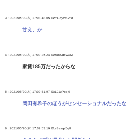
www
ラーメン二郎「もう食わない？ さっきは食べれるっ
3 : 2021/05/20(木) 17:08:48.05
ID:YGdyWiGY0
て言ったじゃねーか！」（ヽ´ん`）「」 反論できる？
甘え、か
昔のおまいら「マクドはクソ！モスバーガー最高
や！」👈この風潮はもう無くなった？
現在ヤフコメ時速ランキング1位の記事がこれ。どう
4 : 2021/05/20(木) 17:09:25.24
ID:rBoKuewXM
思う？
家賃185万だったからな
ベジットのベジータ要素、ネーミングセンスしかな
い
クーラーつけるくらいなら死を選ぶ 7割超え
5 : 2021/05/20(木) 17:09:51.97
ID:LJ1zPoej0
岡田有希子のほうがセンセーショナルだったな
Powered by livedoor 相互RSS
6 : 2021/05/20(木) 17:09:53.16
ID:vSavqs5q0