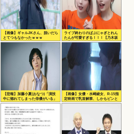
【画像】ギャルJKさん、脱いだら
ライブ終わりのばぶにゃぎとれん
とてつもなかったｗｗｗ
たんが可愛すぎる！！！【乃木坂
46】
【悲報】加藤小夏(おなつ)「演技
【画像】女優・水崎綾女、R-15指
中に惚れてしまった俳優がいる」
定映画で乳首解禁、しかもピンと
（※動画あり）
立ってる