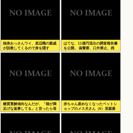
独身おっさんワイ、底辺職の親戚
はてな、11億円流出の調査報告書
が説教してくるので身を隠す
を公開。 偽警察、口外禁止、残
業・休日出勤200時間越、孤
立…。やばすぎて草はえる
糖質寛解傾向なんだが、「猫が満
赤ちゃん産めなくなったペットシ
足げな返事してる」と言ったら母
ョップのメス犬さん（6）里親募
親に「お気の毒w」と言われた
集されてしまうwww