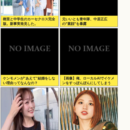
樹里と中学生のカーセクロス完全
元いいとも青年隊、中居正広
版。新事実発見した。
の”素顔”を暴露
ケンモメンが"あえて"結婚をしな
【画像】俺、ローカルAIでイケメ
い理由ってなんなの？
ンをすっぽんぽんにしてしまう
www