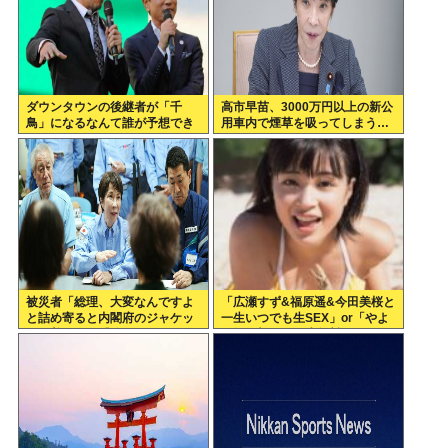
ダウンタウンの後継者が「千
高市早苗、3000万円以上の新公
鳥」になるなんて誰が予想でき
用車内で煙草を吸ってしまう…
たんや
被災者「総理、大変なんですよ
「広瀬すず&福原遥&今田美桜と
と詰め寄ると内閣府のジャケッ
一生いつでも生SEX」or「やよ
トを着た人に『静かに 』とすご
い軒&大戸屋 一生無料」www
まれた」