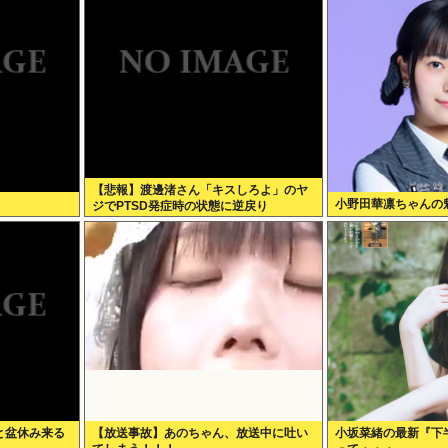
【悲報】渡邊渚さん「キスしろよ」のヤ
小野田華凛ちゃんの
ジでPTSD発症時の状態に逆戻り
と盆休み来る
【放送事故】あのちゃん、放送中に吐い
小坂菜緒の最新『下