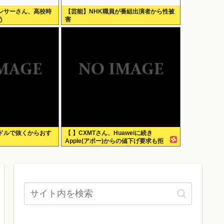
ンサーさん、高校時
【芸能】NHK職員が番組出演者から性被
う
害
ドルで抜くからおす
【 】CXMTさん、Huaweiに続き
Apple(アポー)からの値下げ要求も拒
否！！！半導体バボー継続へ！！！