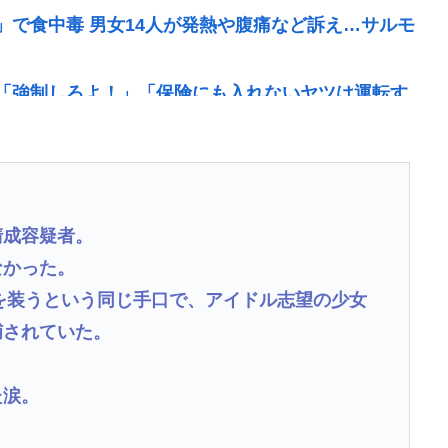
で食中毒 男女14人が発熱や腹痛など訴え…サルモ
「強制しろよ！」「保険にも入れないヤツは運転す
たので病院が外国人の治療を断るようになってしま
高校のとき
清成容疑者。
頑張る人を邪魔したいという日本人らしい薄暗い欲
なかった。
ーを装うという同じ手口で、アイドル志望の少女
なく、いつも打ってる台の原作も知らないという不都合
捕されていた。
た涙。
り視聴率と高市叩きが大事なオールドメディア 熊本県知
て強い不満、苦情が寄せられた」