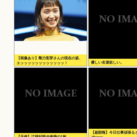
【画像あり】剛力彩芽さんの現在の姿、
優しい友達欲しい。
エッッッッッッッッッッッッ！
【超朗報】今日仕事頑張る
【天使】江端妃咲＠奇跡の1枚