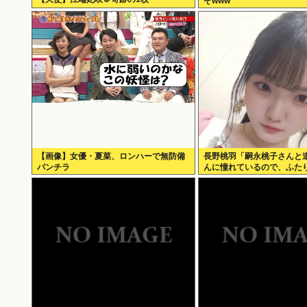
ぞwww
【画像】女優・夏菜、ロンハーで無防備
長野桃羽「嗣永桃子さんと
パンチラ
んに憧れているので、ふた
分をぎゅっと集めた存在に