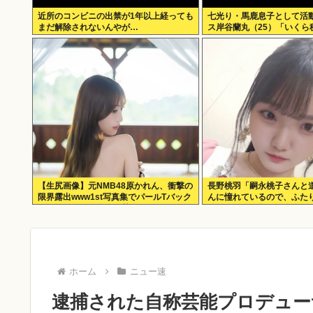
近所のコンビニの出禁が1年以上経っても
七光り・馬鹿息子として活
まだ解除されないんやが…
ス岸谷蘭丸（25）「いくら
払ってるんだと」
【生尻画像】元NMB48原かれん、衝撃の
長野桃羽「嗣永桃子さんと
限界露出www1st写真集でパールTバック
んに憧れているので、ふた
のランジェリー姿を解禁！！！
分をぎゅっと集めた存在に
す！」
ホーム
ニュー速
逮捕された自称芸能プロデュー