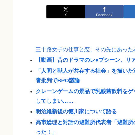
X
Facebook
三十路女子の仕事と恋、その先にあった
【動画】昔のドラマのレ●プシーン、リ
「人間と獣人が共存する社会」を描いた
者批判でBPO議論
クレーンゲームの景品で乳酸菌飲料をゲ
してしまい……
明治維新後の徳川家について語る
高市総理と対話の避難所代表者「避難所
った！」