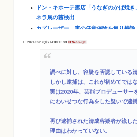
ドン・キホーテ露店「うなぎのかば焼き」
ネラ属の菌検出
カズレーザー、車の任意保険を巡り持論
んなよ」
1 : 2021/05/19(水) 14:08:13.99
ID:Nc5ts/Qt0
【悲報】外国人の医療費未払いが多すぎ
う
甲子園出場校 猛暑と資金難に苦しむ | 
調べに対し、容疑を否認している
共産党信者「募金で共産党を叩くのは、
しかし逮捕は、これが初めてでは
望のせい」
実は2020年、芸能プロデューサ
パチ●コ中毒者の99%はアニメに興味
にわいせつな行為をした疑いで逮
な真実
再び逮捕された清成容疑者が流し
【ﾌｧﾝｻﾏﾘｨ】熊本地震報道 真実よ
理由はわかっていない。
事が被災者・遺族への取材に怒り「極め