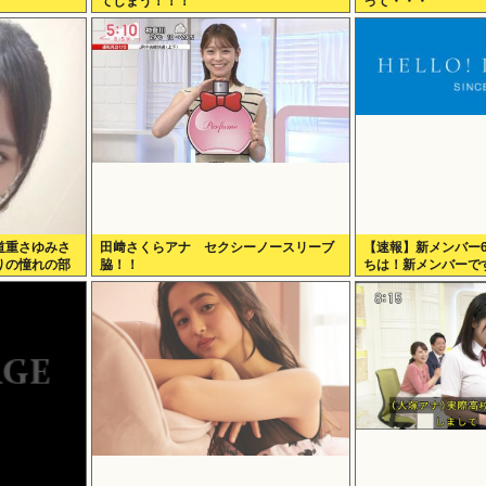
てしまう！！！
って・・・
道重さゆみさ
田﨑さくらアナ セクシーノースリーブ
【速報】新メンバー
りの憧れの部
脇！！
ちは！新メンバーで
なり