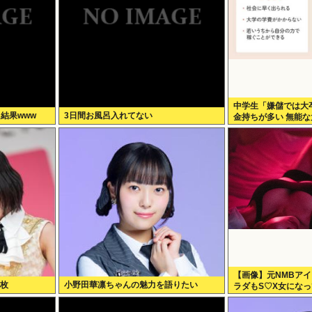
中学生「嫌儲では大
た結果www
3日間お風呂入れてない
金持ちが多い 無能
ックスで一万いいね
【画像】元NMBア
1枚
小野田華凛ちゃんの魅力を語りたい
ラダもS♡X女にな