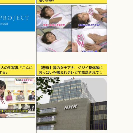
凄いwww
6人の生写真『こんに
【悲報】昔の女子アナ、ジジイ整体師に
す☆』
おっぱいを揉まれテレビで放送されてし
まうwww