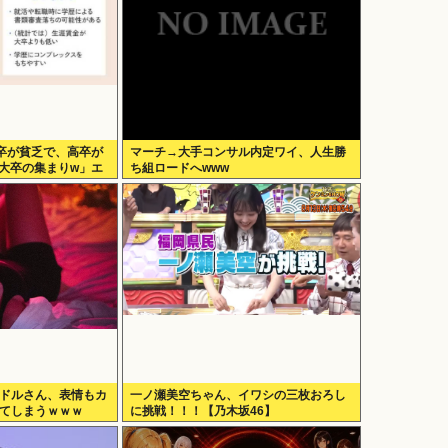
卒が貧乏で、高卒が
マーチ→大手コンサル内定ワイ、人生勝
な大卒の集まりw」エ
ち組ロードへwww
イドルさん、表情もカ
一ノ瀬美空ちゃん、イワシの三枚おろし
ってしまうｗｗｗ
に挑戦！！！【乃木坂46】