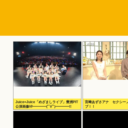
Juice=Juice「めざましライブ」豊洲PIT
宮﨑あずさアナ セクシー
公演画像ｷﾀ━━━━(ﾟ∀ﾟ)━━━━!!
ブ！！