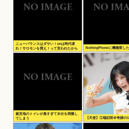
ニューバランスはダサい！onは時代遅
NothingPhoneに機種変し
れ！サロモンを買え！って言われたから
買ったんやが
被災地のトイレが臭すぎて水分を我慢し
【天使】江端妃咲＠奇跡の
てしまう