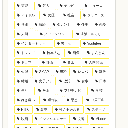
芸能
芸人
テレビ
ニュース
アイドル
女優
社会
ジャニーズ
番組
議論
タレント
仕事
恋愛
人間
ダウンタウン
生活・暮らし
インターネット
男・女
Youtuber
トレンド
松本人志
画像
まんさん
ドラマ
俳優
音楽
人間関係
心理
SMAP
経済
レスバ
家族
結婚
女子アナ
政治
食事
日本
事件
炎上
フジテレビ
学校
好き嫌い
週刊誌
思想
中居正広
NHK
歴史
社会不適合者
スポーツ
映画
インフルエンサー
文春
Vtuber