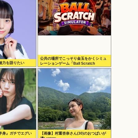
公共の場所でこっそり金玉をかくシミュ
魅力を語りたい
レーションゲーム「Ball Scratch
Simulator」がSteamで発表される
半身』ガチでエグい
【画像】村重杏奈さん(30)のおつぱいが