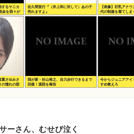
動するヤニカ
佐久間宣行『（井上和に対して）あの子
【画像】巨乳アナウ
税金を我々が
売れますよ』
代の制服を着てしま
道重さゆみさ
我が家・杉山裕之、自力歩行できるまで
今からジュニアアイ
りの憧れの部
回復！退院を報告
すめ教えろ
なりたいで
サーさん、むせび泣く