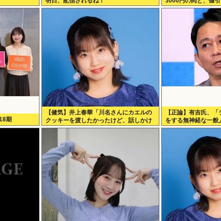
明日、配信されるね！
3000円の肉と、値
1000円の肉では安
答え「50%引きの肉
【健気】井上春華「川名さんにカエルの
【正論】有吉氏、「
18期
クッキーを渡したかったけど、話しかけ
をする無神経な一般
られず結局自分で食べた」