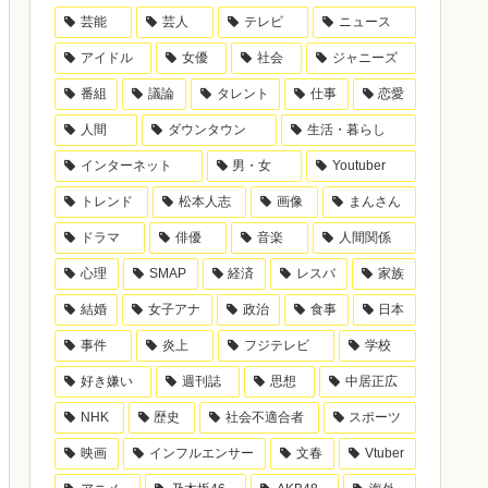
芸能
芸人
テレビ
ニュース
アイドル
女優
社会
ジャニーズ
番組
議論
タレント
仕事
恋愛
人間
ダウンタウン
生活・暮らし
インターネット
男・女
Youtuber
トレンド
松本人志
画像
まんさん
ドラマ
俳優
音楽
人間関係
心理
SMAP
経済
レスバ
家族
結婚
女子アナ
政治
食事
日本
事件
炎上
フジテレビ
学校
好き嫌い
週刊誌
思想
中居正広
NHK
歴史
社会不適合者
スポーツ
映画
インフルエンサー
文春
Vtuber