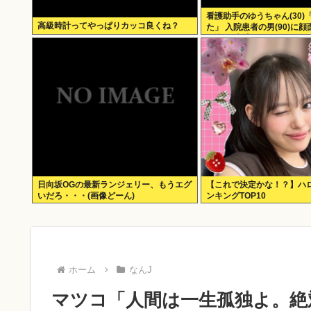
看護助手のゆうちゃん(30)
高級時計ってやっぱりカッコ良くね？
た」 入院患者の男(90)に
き込む 逮捕
日向坂OGの最新ランジェリー、もうエグ
【これで決定かな！？】ハ
いだろ・・・(画像どーん)
ンキングTOP10
ホーム
なんJ
マツコ「人間は一生孤独よ。絶