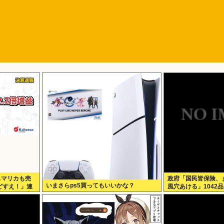
2もマリカも売
政府「国民皆保険、
いまさらps5買ってもいいかな？
どすえ！」連
風穴あける」1042
倍の2061億
険適用外で財布直撃、