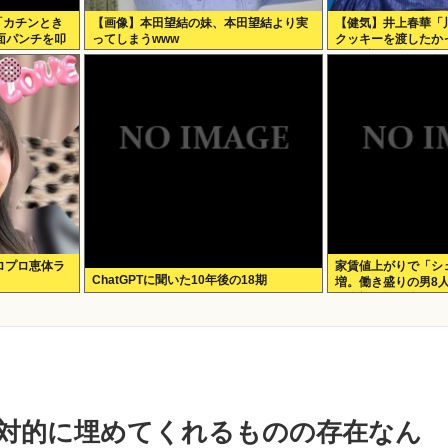
「カチンとき
【画像】本田望結の妹、本田望結より実
【健気】井上春華「
顔面パンチを叩
ってしまうwww
クッキーを渡したか
られず結局自分で食
ロプロ恵体ラ
家賃値上がりで「シ
ChatGPTに聞いた10年後の18期
増。働き盛りの男8
も余裕で毎日楽しい
対的に埋めてくれるものの存在なん