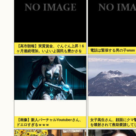
【高市朗報】実質賃金、ぐんぐん上昇！6
電話は緊張する男の子www
ヶ月連続増加。いよいよ国民も豊かさを
実感か？インフレ加速しなければ
【画像】新人バーチャルYoutuberさん、
女子高生さん、顔面にクマ
ドエロすぎるｗｗｗ
を噴射されて救助要請して