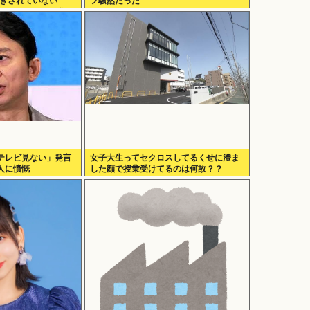
引きされていない
フ騒然だった
いのはどちらか」父の
」
テレビ見ない」発言
女子大生ってセクロスしてるくせに澄ま
人に憤慨
した顔で授業受けてるのは何故？？