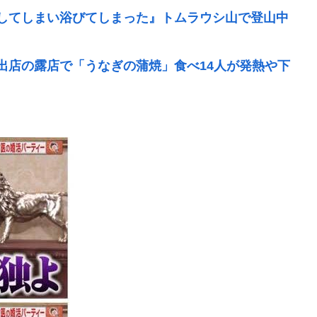
してしまい浴びてしまった』トムラウシ山で登山中
出店の露店で「うなぎの蒲焼」食べ14人が発熱や下
ル休み】の理由
めまくって空気抵抗を減らすチート技が発覚ｗｗｗ
死んじゃった」ってセリフあるけど、どんな自殺方
宅前に“無断停車” 敷地内に侵入も…保護者マナー
省機の接近で航空機衝突防止装置（TCAS）の警報
空に通知
堅持していく」の表現を削除www