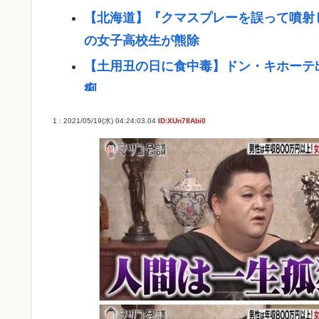
【北海道】『クマスプレーを誤って噴射
の女子高校生が熊除
【土用丑の日に食中毒】ドン・キホーテ
痢
おまえらが今までに使った事がある【ズ
1 : 2021/05/19(水) 04:24:03.04
ID:XUn78Abi0
【悲報】女子自転車競技、ブラに綿を詰
パズー「お父さん嘘つき呼ばわりされて
法だったの？
「バス停にされてる？」幼稚園バスが自
に「我慢の限界」
重大インシデント該当せず、ANAと国交
が作動したトラブル、羽田空港沖、全日
【悲報】高市さん、非核三原則「今後も