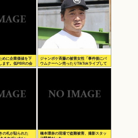
ために企業価値を下
ジャンポケ斉藤の被害女性「事件後にバ
します。低PBRの会
ウムクーヘン売ったりTikTokライブして
よ」
てムカついた」
引きの札が貼られた
橋本環奈の現場で盗難被害、撮影スタッ