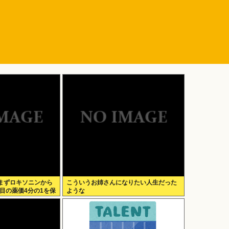
まずロキソニンから
こういうお姉さんになりたい人生だった
品目の薬価4分の1を保
ような
2027年3月開始