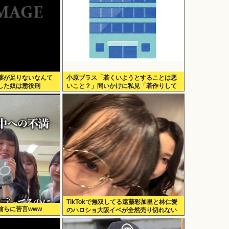
薬が足りないなんて
小原ブラス「若くいようとすることは悪
した奴は懲役刑
いこと？」問いかけに私見「若作りして
20代の土俵で戦おうとし出すとクソ痛い
ヤツに…」
TikTokで無双してる遠藤彩加里と林仁愛
前らに苦言www
のハロショ大阪イベが全然売り切れない
のは何故？ボトム2の有