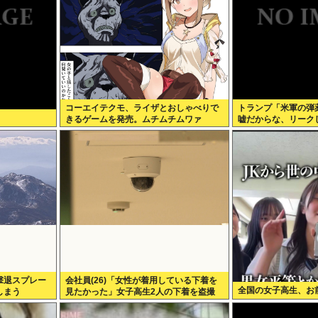
コーエイテクモ、ライザとおしゃべりで
トランプ「米軍の弾
きるゲームを発売。ムチムチムワァ
嘘だからな、リーク
だ！」
撃退スプレー
会社員(26)「女性が着用している下着を
全国の女子高生、お
しまう
見たかった」女子高生2人の下着を盗撮