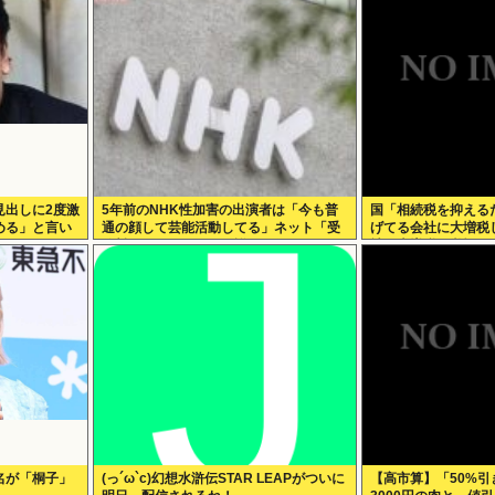
見出しに2度激
5年前のNHK性加害の出演者は「今も普
国「相続税を抑える
める」と言い
通の顔して芸能活動してる」ネット「受
げてる会社に大増税
信料を取るくらいなら詳細を伝えよ」
社は大増税を覚悟せ
名が「桐子」
(っ´ω`c)幻想水滸伝STAR LEAPがついに
【高市算】「50%