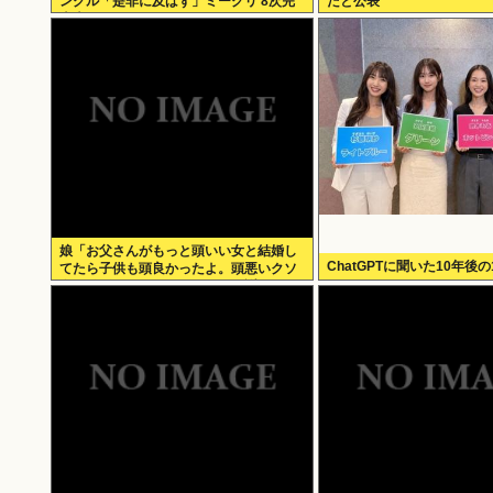
ングル「是非に及ばず」ミーグリ 8次完
だと公表
売表がこちら!
娘「お父さんがもっと頭いい女と結婚し
ChatGPTに聞いた10年後の
てたら子供も頭良かったよ。頭悪いクソ
女と結婚してごめんなさいって謝れよ」
どう返せばいい？