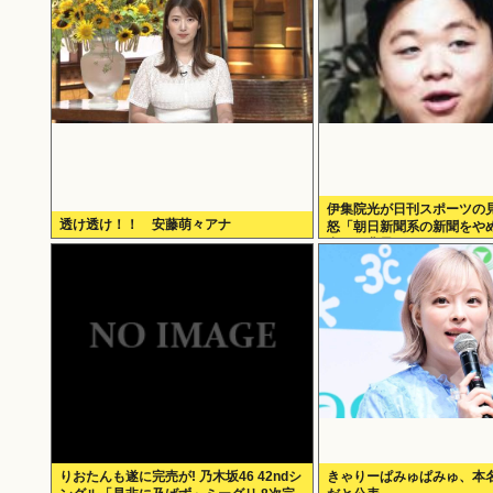
伊集院光が日刊スポーツの
透け透け！！ 安藤萌々アナ
怒「朝日新聞系の新聞をや
出した背景
りおたんも遂に完売が! 乃木坂46 42ndシ
きゃりーぱみゅぱみゅ、本